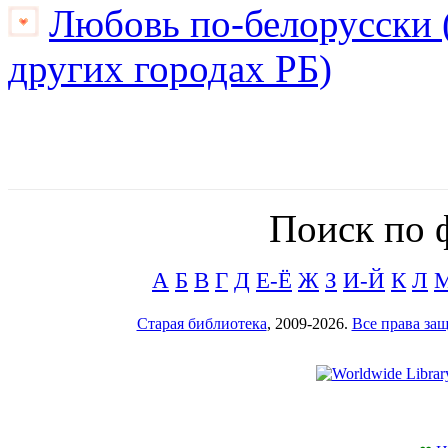
Любовь по-белорусски (
других городах РБ)
Поиск по 
А
Б
В
Г
Д
Е-Ё
Ж
З
И-Й
К
Л
Старая библиотека
, 2009-2026.
Все права з