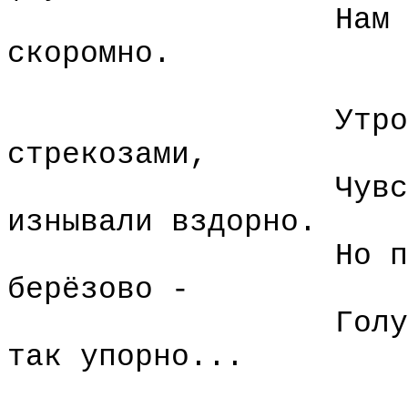
Нам 
скоромно.
Утро
стрекозами,
Чувс
изнывали вздорно.
Но п
берёзово -
Голу
так упорно...