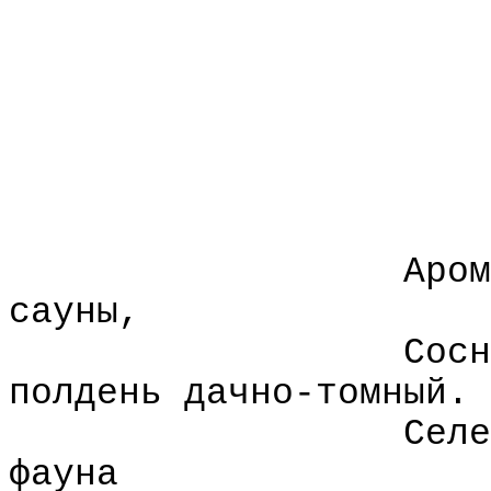
Аром
сауны,
Сосн
полдень дачно-томный.
Селе
фауна