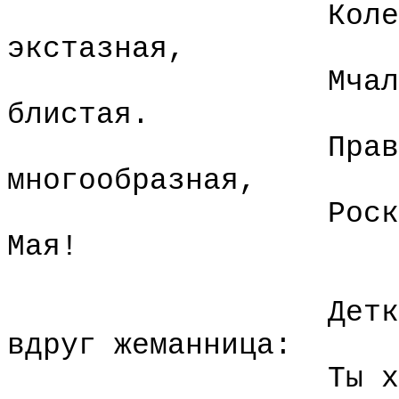
Коле
экстазная,
Мчал
блистая.
Прав
многообразная,
Роск
Мая!
Детк
вдруг жеманница:
Ты х