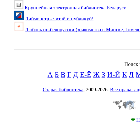
Крупнейшая электронная библиотека Беларуси
Либмонстр - читай и публикуй!
Любовь по-белорусски (знакомства в Минске, Гомеле
Поиск 
А
Б
В
Г
Д
Е-Ё
Ж
З
И-Й
К
Л
Старая библиотека
, 2009-2026.
Все права з
❤
Н