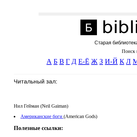
Старая библиотек
Поиск 
А
Б
В
Г
Д
Е-Ё
Ж
З
И-Й
К
Л
Читальный зал:
Нил Гейман (Neil Gaiman)
Американские боги
(American Gods)
Полезные ссылки: