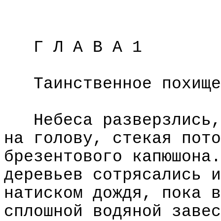
Г Л А В А 1
Таинственное похище
Небеса разверзлись,
на голову, стекая пото
брезентового капюшона.
деревьев сотрясались и
натиском дождя, пока в
сплошной водяной завес