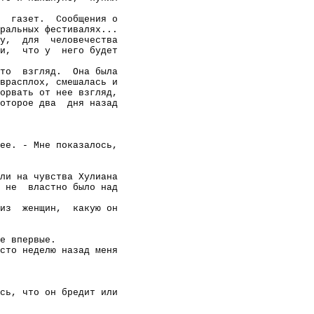
газет.
Сообщения о
ральных фестивалях...
у,
для
человечества
и,
что у
него будет
то
взгляд.
Она была
врасплох, смешалась и
орвать от нее взгляд,
оторое два
дня назад
ее. - Мне показалось,
ли на чувства Хулиана
 не
властно было над
из
женщин,
какую он
е впервые.
сто неделю назад меня
сь, что он бредит или