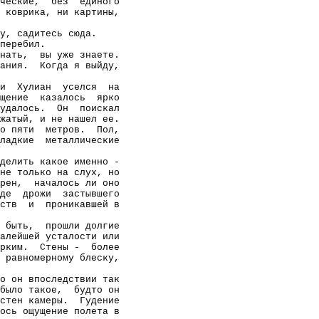
ческие,
без
единого
 коврика, ни картины,
у, садитесь сюда.
перебил.
нать,
вы уже знаете.
ания.
Когда я выйду,
и
Хулиан
уселся
на
щение
казалось
ярко
удалось.
Он
поискал
жатый, и не нашел ее.
о пяти
метров.
Пол,
ладкие
металлические
делить какое именно -
не только на слух, но
рен,
началось ли оно
де
дрожи
застывшего
ств
и
проникавшей в
 быть,
прошли долгие
алейшей усталости или
рким.
Стены -
более
 равномерному блеску,
о он впоследствии так
было такое,
будто он
стен камеры.
Гудение
ось ощущение полета в