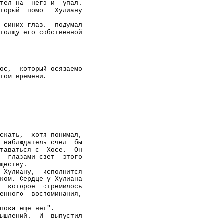
тел на
него и
упал.
торый
помог
Хулиану
 синих глаз,
подумал
толщу его собственной
ос,
который осязаемо
том времени.
скать,
хотя понимал,
 наблюдатель счел
бы
таваться с
Хосе.
Он
глазами свет
этого
ществу.
Хулиану,
исполнится
ком. Сердце у Хулиана
которое
стремилось
енного
воспоминания,
пока еще нет".
ышлений.
И
выпустил