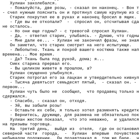
Хулиан заколебался.
- Пожалуйста, две розы, - сказал он наконец. - Вон т
- счел нужным пояснить он и протянул самую крупную из с
Старик покрутил ее в руках и наконец бросил в ящик.
- Где вы ее откопали?
-
спросил он, отсчитывая сда
не осталось.
- Но они еще годны? - с тревогой спросил Хулиан.
- Да, - ответил старик, улыбаясь. - Думаю, что годны
- Мне дали ее... - Хулиан не закончил фразы, не зная
Он заметил, что старик смотрит на него испытующе.
- Любопытно. Ткань и покрой вашего костюма также нап
времена... Мое время.
- Да? Ткань была под рукой, дома; я...
Смех старика прервал его.
- Вы целиком живете в прошлом, а?
Хулиан смущенно улыбнулся.
Старик потрогал его за лацкан и утвердительно кивнул
- Тысяча девятьсот семьдесят пятый,
- сказал он. - 
первом...
Хулиан чуть было не
сообщил,
что продавец только н
сдержался.
- Спасибо, - сказал он, отходя.
- Эй, вы забыли розы!
- Оставьте их себе, я только хотел разменять кредитк
- Вернитесь, дружище, для размена не обязательно пок
Хулиан жестом показал,
что это неважно,
и удалился
на призывы торговца.
На
третий день,
выйдя из
отеля,
где он остановил
северной части
города,
-
Хулиан
впервые
почувствов
небывалом положении.
Он позавтракал в
том же баре,
ч