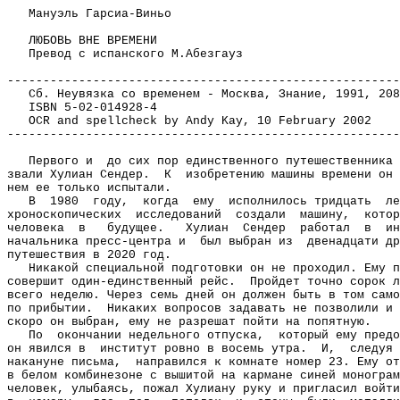
Мануэль Гарсиа-Виньо
ЛЮБОВЬ ВНЕ ВРЕМЕНИ
Превод с испанского М.Абезгауз
-------------------------------------------------------
Сб. Неувязка со временем - Москва, Знание, 1991, 208
ISBN 5-02-014928-4
OCR and spellcheck by Andy Kay, 10 February 2002
-------------------------------------------------------
Первого и
до сих пор единственного путешественника 
звали Хулиан Сендер.
К
изобретению машины времени он 
нем ее только испытали.
В
1980
году,
когда
ему
исполнилось тридцать
ле
хроноскопических
исследований
создали
машину,
котор
человека
в
будущее.
Хулиан
Сендер
работал
в
ин
начальника пресс-центра и
был выбран из
двенадцати др
путешествия в 2020 год.
Никакой специальной подготовки он не проходил. Ему п
совершит один-единственный рейс.
Пройдет точно сорок л
всего неделю. Через семь дней он должен быть в том само
по прибытии.
Никаких вопросов задавать не позволили и 
скоро он выбран, ему не разрешат пойти на попятную.
По
окончании недельного отпуска,
который ему предо
он явился в
институт ровно в восемь утра.
И,
следуя 
накануне письма,
направился к комнате номер 23. Ему от
в белом комбинезоне с вышитой на кармане синей монограм
человек, улыбаясь, пожал Хулиану руку и пригласил войти