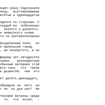
иция сразу подсказала
лнцу,
возглавлявшему
есятью и одиннадцатью
яделся по сторонам. С
градой из
побеленных
низкого и далекого,
н невысокого холма.
то на противоположном
 возделанные поля,
но
о маленький город.
, им покинутого, и он
фермер лет пятидесяти
зовик,
разноцветные
обычный материал этой
все-таки,
что
такие
е развитой,
чем
его
ет десять-двенадцать.
обращали на
него
ни
т ли
он для них?
Не
теклами витрины среди
то,
что
искал,
-