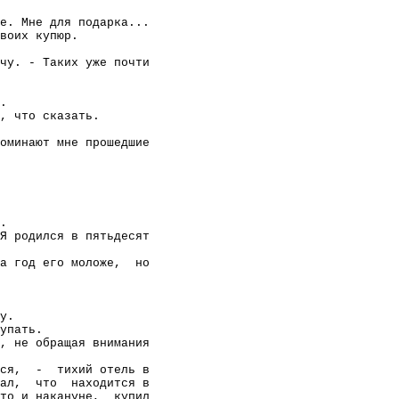
е. Мне для подарка...
воих купюр.
чу. - Таких уже почти
.
, что сказать.
оминают мне прошедшие
.
Я родился в пятьдесят
а год его моложе,
но
у.
упать.
, не обращая внимания
ся,
-
тихий отель в
ал,
что
находится в
то и накануне,
купил