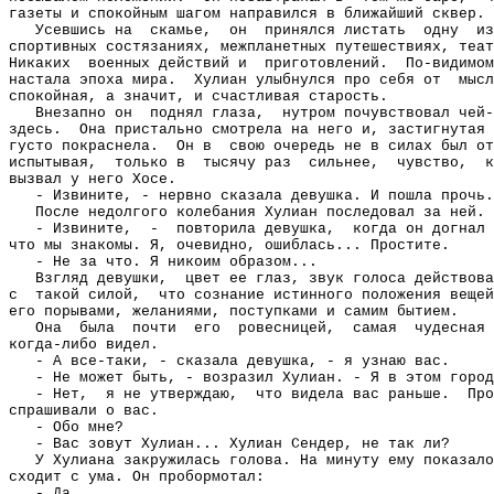
газеты и спокойным шагом направился в ближайший сквер.
Усевшись на
скамье,
он
принялся листать
одну
из
спортивных состязаниях, межпланетных путешествиях, теат
Никаких
военных действий и
приготовлений.
По-видимом
настала эпоха мира.
Хулиан улыбнулся про себя от
мысл
спокойная, а значит, и счастливая старость.
Внезапно он
поднял глаза,
нутром почувствовал чей-
здесь.
Она пристально смотрела на него и, застигнутая 
густо покраснела.
Он в
свою очередь не в силах был от
испытывая,
только в
тысячу раз
сильнее,
чувство,
к
вызвал у него Хосе.
- Извините, - нервно сказала девушка. И пошла прочь.
После недолгого колебания Хулиан последовал за ней.
- Извините,
-
повторила девушка,
когда он догнал 
что мы знакомы. Я, очевидно, ошиблась... Простите.
- Не за что. Я никоим образом...
Взгляд девушки,
цвет ее глаз, звук голоса действова
с
такой силой,
что сознание истинного положения вещей
его порывами, желаниями, поступками и самим бытием.
Она
была
почти
его
ровесницей,
самая
чудесная 
когда-либо видел.
- А все-таки, - сказала девушка, - я узнаю вас.
- Не может быть, - возразил Хулиан. - Я в этом город
- Нет,
я не утверждаю,
что видела вас раньше.
Про
спрашивали о вас.
- Обо мне?
- Вас зовут Хулиан... Хулиан Сендер, не так ли?
У Хулиана закружилась голова. На минуту ему показало
сходит с ума. Он пробормотал:
- Да.