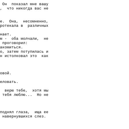
Он
показал мне вашу
,
что никогда вас не
е.
Она,
несомненно,
ротекала в
различных
нает.
м -
оба молчали,
не
 проговорил:
акомиться.
о, затем потупилась и
н истолковал это
как
овой.
еловать.
верю тебе,
хотя мы
 тебя люблю...
Но не
поднял глаза,
ища ее
а навернувшихся слез.