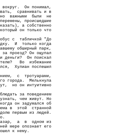
 вокруг.
Он понимал,
вать,
сравнивать и в
но
важными
были
не
перемены, происшедшие
казать), а собственно
который он только что
обус с
табличкой "До
дку.
И
только когда
авшему обширный парк,
 за проезд? Он ощупал
и деньги?
Он поискал
телю?
Во
избежание
лся,
Хулиан поспешил
нием,
с
тротуарами,
го города.
Мелькнула
ут,
но он интуитивно
блюдать за поведением
узнать, чем живут. Но
когда он задумался об
ема в
этой
странной
долю первым из людей.
о.
азар,
а
в
одном из
ней мере опознает его
ошел к нему.