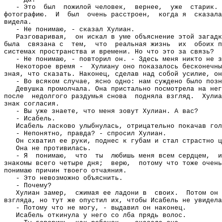
- Это
был
пожилой человек,
вернее,
уже
старик.
фотографию.
И
был
очень расстроен,
когда я
сказала
видела.
- Не понимаю, - сказал Хулиан.
Разговаривая,
он искал в уме объяснение этой загадк
была
связана с
тем,
что
реальная жизнь
их
обоих п
системах пространства и времени. Но что это за связь?
- Не понимаю, - повторил он. - Здесь меня никто не з
Некоторое время -
Хулиану оно показалось бесконечны
зная, что сказать. Наконец, сделав над собой усилие, он
- Во всяком случае, ясно одно: нам суждено было позн
Девушка промолчала. Она пристально посмотрела на нег
после
недолгого раздумья снова
подняла взгляд.
Хулиа
знак согласия.
- Вы уже знаете, что меня зовут Хулиан. А вас?
- Исабель.
Исабель ласково улыбнулась, отрицательно покачав гол
- Непонятно, правда? - спросил Хулиан.
Он схватил ее руки, поднес к губам и стал страстно ц
Она не противилась.
- Я
понимаю,
что
ты
любишь меня всем сердцем,
и
знакомы всего четыре дня;
верю,
потому что тоже очень
понимаю причин твоего отчаяния.
- Это невозможно объяснить.
- Почему?
Хулиан замер,
сжимая ее ладони в
своих.
Потом он 
взгляда, но тут же опустил их, чтобы Исабель не увидел
- Потому что не могу, - выдавил он наконец.
Исабель откинула у него со лба прядь волос.