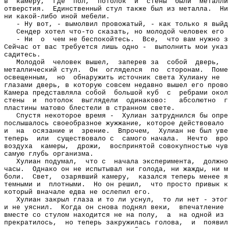
в
камеру,
где
пол,
потолок
и
стены
были
металли
отверстия.
Единственный стул также был из металла.
Ни
ни какой-либо иной мебели.
- Ну вот, - вымолвил провожатый, - как только я выйд
Сендер хотел что-то сказать, но молодой человек его 
- Ни
о
чем не беспокойтесь.
Все,
что вам нужно з
Сейчас от вас требуется лишь одно -
выполнить мои указ
садитесь.
Молодой
человек вышел,
заперев за
собой
дверь,
металлический стул.
Он
огляделся
по
сторонам.
Поме
освещенным,
но
обнаружить источник света Хулиану не
глазами дверь, в которую совсем недавно вышел его прово
Камера представляла собой
большой куб
с
ребрами окол
стены
и
потолок
выглядели
одинаково:
абсолютно
г
пластины матово блестели в странном свете.
Спустя некоторое время -
Хулиан затруднился бы опре
послышалось своеобразное жужжание, которое действовало 
и
на
осязание и
зрение.
Впрочем,
Хулиан не был уве
теперь
или
существовало с
самого начала.
Нечто
вро
воздуха
камеры,
дрожи,
воспринятой совокупностью чув
самую глубь организма.
Хулиан подумал,
что с
начала эксперимента,
должно
часы.
Однако он не испытывал ни голода, ни жажды, ни м
боли.
Свет,
озарявший камеру,
казался теперь менее я
темными и
плотными.
Но он решил,
что просто привык к
который вначале едва не ослепил его.
Хулиан закрыл глаза и то ли уснул,
то ли нет - этог
и не уяснил.
Когда он снова поднял веки,
впечатление 
вместе со стулом находится не на полу,
а
на одной из 
прекратилось,
но теперь закружилась голова,
и
появил