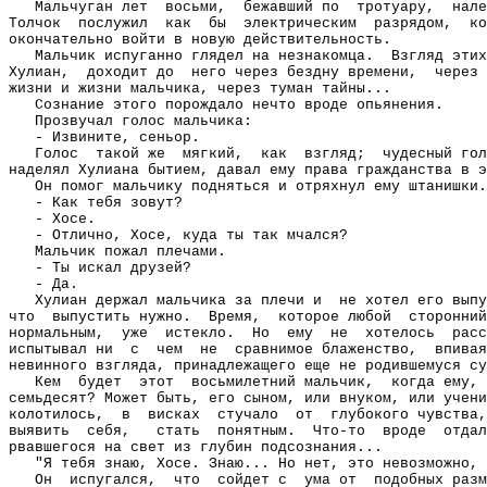
Мальчуган лет
восьми,
бежавший по
тротуару,
нале
Толчок
послужил
как
бы
электрическим
разрядом,
ко
окончательно войти в новую действительность.
Мальчик испуганно глядел на незнакомца.
Взгляд этих
Хулиан,
доходит до
него через бездну времени,
через 
жизни и жизни мальчика, через туман тайны...
Сознание этого порождало нечто вроде опьянения.
Прозвучал голос мальчика:
- Извините, сеньор.
Голос
такой же
мягкий,
как
взгляд;
чудесный гол
наделял Хулиана бытием, давал ему права гражданства в э
Он помог мальчику подняться и отряхнул ему штанишки.
- Как тебя зовут?
- Хосе.
- Отлично, Хосе, куда ты так мчался?
Мальчик пожал плечами.
- Ты искал друзей?
- Да.
Хулиан держал мальчика за плечи и
не хотел его выпу
что
выпустить нужно.
Время,
которое любой
сторонний
нормальным,
уже
истекло.
Но
ему
не
хотелось
расс
испытывал ни
с
чем
не
сравнимое блаженство,
впивая
невинного взгляда, принадлежащего еще не родившемуся су
Кем
будет
этот
восьмилетний мальчик,
когда ему,
семьдесят? Может быть, его сыном, или внуком, или учени
колотилось,
в
висках
стучало
от
глубокого чувства,
выявить
себя,
стать
понятным.
Что-то
вроде
отдал
рвавшегося на свет из глубин подсознания...
"Я тебя знаю, Хосе. Знаю... Но нет, это невозможно, 
Он
испугался,
что
сойдет с
ума от
подобных разм