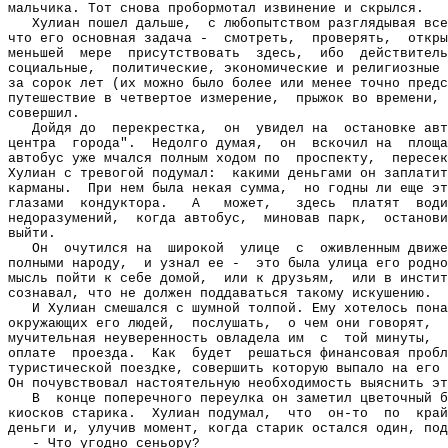
мальчика. Тот снова пробормотал извинение и скрылся.
Хулиан пошел дальше,
с любопытством разглядывая все
что его основная задача -
смотреть,
проверять,
откры
меньшей
мере
присутствовать
здесь,
ибо
действитель
социальные,
политические, экономические и религиозные 
за сорок лет (их можно было более или менее точно предс
путешествие в четвертое измерение,
прыжок во времени, 
совершил.
Дойдя до
перекрестка,
он
увидел на
остановке авт
центра
города".
Недолго думая,
он
вскочил на
площа
автобус уже мчался полным ходом по
проспекту,
пересек
Хулиан с тревогой подумал:
какими деньгами он заплатит
карманы.
При нем была некая сумма,
но годны ли еще эт
глазами
кондуктора.
А
может,
здесь
платят
води
недоразумений,
когда автобус,
миновав парк,
останови
выйти.
Он
очутился на
широкой
улице
с
оживленным движе
полными народу,
и узнал ее -
это была улица его родно
мысль пойти к себе домой,
или к друзьям,
или в инстит
сознавал, что не должен поддаваться такому искушению.
И Хулиан смешался с шумной толпой. Ему хотелось пона
окружающих его людей,
послушать,
о чем они говорят,
мучительная неуверенность овладела им
с
той минуты,
оплате
проезда.
Как
будет
решаться финансовая пробл
туристической поездке, совершить которую выпало на его 
Он почувствовал настоятельную необходимость выяснить эт
В
конце поперечного переулка он заметил цветочный б
киосков старика.
Хулиан подумал,
что
он-то
по
край
деньги и, улучив момент, когда старик остался один, под
- Что угодно сеньору?