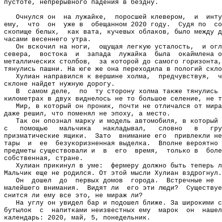
пустоте, непрерывного падения в бездну.
Очнулся он
на лужайке,
поросшей клевером,
и
инту
ему,
что
он
уже в
обещанном 2020 году.
Судя по
со
скопище белых,
как вата, кучевых облаков, было между д
часами весеннего утра.
Он вскочил на ноги,
ощущая легкую усталость,
и огл
севера,
востока
и
запада
лужайка
была
окаймлена о
металлических столбов,
за которой до самого горизонта,
тянулись пашни. На юге же она переходила в пологий скло
Хулиан направился к вершине холма,
предчувствуя,
ч
склоне найдет нужную дорогу.
В
самом деле,
по
ту сторону холма также тянулись
километрах в двух виднелось не то большое селение, не т
Мир, в который он проник, почти не отличался от мира
даже решил, что поменял не эпоху, а место.
Так он опознал марку и модель автомобиля, в который 
с
помощью
мальчика
накладывал,
словно
в
гру
призматические ящики.
Зато
внимание его
привлекли не
тары
и
ее
безукоризненная выделка.
Вполне вероятно 
предметы существовали и
в
его
время,
только в
боле
собственная, стране.
Хулиан прикинул в уме:
фермеру должно быть теперь л
Мальчик еще не родился. От этой мысли Хулиан вздрогнул.
Он
дошел
до
первых домов
города.
Встречные не
малейшего внимания.
Видят ли
его эти люди?
Существуе
снится ли ему все это, не мираж ли?
На углу он увидел бар и подошел ближе. За широкими с
бутылок
с
напитками неизвестных ему
марок
он
нашел
календарь: 2020, май, 5, понедельник.