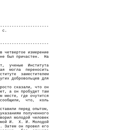
---------------------
 с.
---------------------
в четвертое измерение
не был причастен.
На
т,
ученые
Института
ая
могла
переносить
ституте
заместителем
угих добровольцев для
росто сказали, что он
ет, а он пробудет там
м месте, где очутится
сообщили,
что,
коль
ставили перед опытом,
указаниям полученного
ворил молодой человек
мой И.
X. И. Молодой
. Затем он провел его