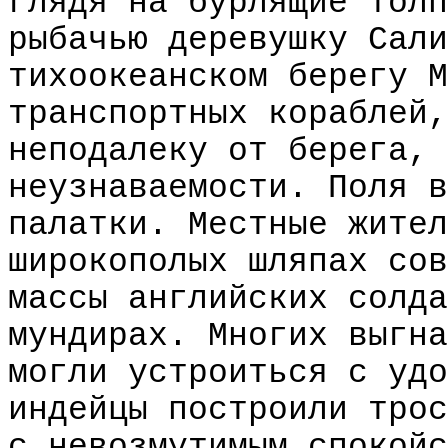
глядя на бурлящие толп
рыбачью деревушку Сали
тихоокеанском берегу М
транспортных кораблей,
неподалеку от берега, 
неузнаваемости. Поля в
палатки. Местные жител
широкополых шляпах сов
массы английских солда
мундирах. Многих выгна
могли устроиться с удо
индейцы построили трос
с невозмутимым спокойс