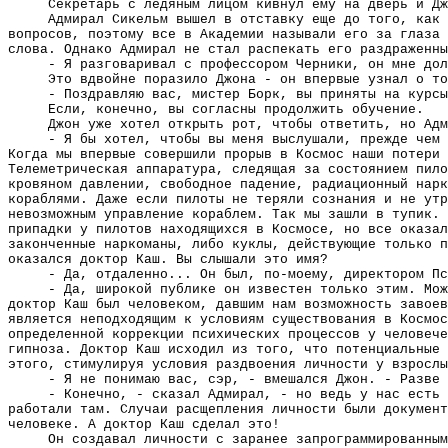
Секретарь с ледяным лицом кивнул ему на дверь и Дж
Адмирал Сикельм вышел в отставку еще до того, как 
вопросов, поэтому все в Академии называли его за глаза 
слова. Однако Адмирал не стал распекать его раздраженны
- Я разговаривал с профессором Черники, он мне дол
Это вдвойне поразило Джона - он впервые узнал о то
- Поздравляю вас, мистер Борк, вы приняты на курсы
Если, конечно, вы согласны продолжить обучение.
Джон уже хотел открыть рот, чтобы ответить, но Адм
- Я бы хотел, чтобы вы меня выслушали, прежде чем 
Когда мы впервые совершили прорыв в Космос наши потери 
Телеметрическая аппаратура, следящая за состоянием пило
кровяном давлении, свободное падение, радиационный нарк
кораблями. Даже если пилоты не теряли сознания и не утр
невозможным управление кораблем. Так мы зашли в тупик. 
припадки у пилотов находящихся в Космосе, но все оказал
законченные наркоманы, либо куклы, действующие только п
оказался доктор Каш. Вы слышали это имя?
- Да, отдаленно... Он был, по-моему, директором Пс
- Да, широкой публике он известен только этим. Мож
доктор Каш был человеком, давшим нам возможность завоев
является неподходящим к условиям существования в Космос
определенной коррекции психических процессов у человече
гипноза. Доктор Каш исходил из того, что потенциальные 
этого, стимулируя условия раздвоения личности у взрослы
- Я не понимаю вас, сэр, - вмешался Джон. - Разве 
- Конечно, - сказал Адмирал, - но ведь у нас есть 
работали там. Случаи расщепления личности были документ
человеке. А доктор Каш сделал это!
Он создавал личности с заранее запрограммированным