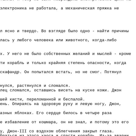
электроника не работала, а механическая пряжка не
л ясно и твердо. Во взгляде было одно - найти причины
лась у любого человека или животного, когда-либо
х. У него не было собственных желаний и мыслей - кроме
ти корабль и только крайняя степень опасности, когда
скафандр. Он попытался встать, но не смог. Потянул
нулся, растянулся и сломался.
лец сломался, оставшись висеть на куске кожи. Джон
шей кисти, переломанной и беспалой.
ень. Опираясь на здоровую руку и левую ногу, Джон,
лазных яблоках. Его сердце билось в четыре раза
е избавление от кошмара, он не знал, и потому это его
у, Джон-III со вздохом облегчения закрыл глаза.
браться из этого хаоса и спасти корабль. Из-за аварии