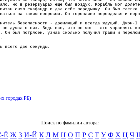
ало, но в резервуарах еще был воздух. Корабль мог долете
питан снял скафандр и дал себе передышку. Он был слегка 
ваться на таким вопросом. Он торопливо переоделся и вер
нитель безопасности - дремлющий и всегда ждущий. Джон-I 
 не думал о них. Ведь все, что он мог - это управлять ко
. Он был потрясен, узнав сколько получил травм и перелом
.
ь всего две секунды.
их городах РБ)
Поиск по фамилии автора:
Е-Ё
Ж
З
И-Й
К
Л
М
Н
О
П
Р
С
Т
У
Ф
Х
Ц
Ч