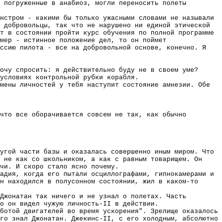
 погруженные в анабиоз, могли переносить полеты
нстром - какими бы только ужасными словами не называли
 добровольцы, так что не нарушено ни единой этической
т в состоянии пройти курс обучения по полной программе
мер - истинное положение дел, то он поймет
ессию пилота - все на добровольной основе, конечно. Я
очу спросить: я действительно буду не в своем уме?
условиях контрольной рубки корабля.
мены личностей у тебя наступит состояние амнезии. Обе
что все оборачивается совсем не так, как обычно
угой части базы и оказалась совершенно иным миром. Что
 не как со школьником, а как с равным товарищем. Он
чи. И скоро стало ясно почему.
адия, когда его пытали осциллографами, гипнокамерами и
н находился в полусонном состоянии, жил в каком-то
Джонатан так ничего и не узнал о полетах. Часть
о он видел чужую личность-II в действии.
ботой двигателей во время ускорения". Зрелище оказалось
го знал Джонатан. Джекинс-II, с его холодным, абсолютно