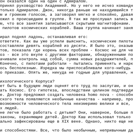
он оказался один на один с Адмиралом.
принял руководство Академией. Но у него не исчез команд
только Адмиралом. Джон, никогда раньше не находившийся т
м и громким голосом, а заговорил мягко и спокойно, давая
ожил о происшедшем в группе. Я так же прослушал запись в
м, что все занятия записываются скрытыми магнитофонами.
 пилотов космических кораблей. Ваша группа начинает заня
ирал поднял ладонь, останавливая его:
ответите. Как вы уже успели выяснить, космические пилоты
составляли девять кораблей из десяти. И было это, оказыв
тов, показала где корень всех проблем - Космос не для че
оз - все это вкупе с другими факторами, обнаруженными по
ачивали контроль над собой, сумма новых раздражителей, п
Конечно, с пилотами работали - пытались применять и нарк
ось бесполезным. Изредка мы приспосабливали кого-нибудь 
о приказам. Опять же, никуда не годные для управления, н
ихологического Корпуса?
ет быть в будущем люди оценят его труд по заслугам, и он
ать Космос. Его гипотеза, впоследствии целиком подтверди
е. Доктор предложил создать человека homo nova - способн
ского тела появляются необычные качества - например, про
возможности человеческого тела неизмеримо велики и все, 
х людей.
не легче было работать с детьми? Они, наверное, больше п
законы, охраняющие детей. Доктор Каш использовал только 
ально зафиксированы еще в ХIХ веке. Однако, никто еще не
и способностями. Все, что было необычным, непривычным да