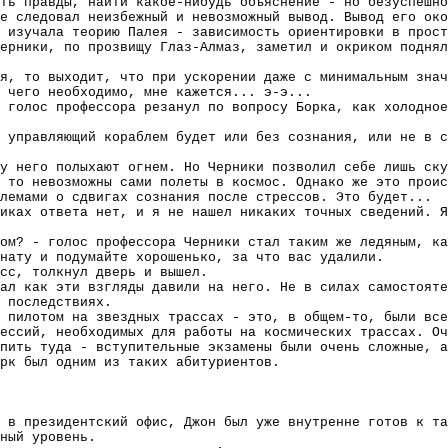
ть правды, найти какое-нибудь объяснение - но безуспешно
е следовал неизбежный и невозможный вывод. Вывод его око
 изучала теорию Палея - зависимость ориентировки в прост
ерники, по прозвищу Глаз-Алмаз, заметил и окриком поднял
я, то выходит, что при ускорении даже с минимальным знач
 чего необходимо, мне кажется... э-э...
 голос профессора резанул по вопросу Борка, как холодное
 управляющий кораблем будет или без сознания, или не в с
у него полыхают огнем. Но Черники позволил себе лишь ску
 то невозможны сами полеты в космос. Однако же это проис
лемами о сдвигах сознания после стрессов. Это будет...
иках ответа нет, и я не нашел никаких точных сведений. Я
ом? - голос профессора Черники стал таким же ледяным, ка
нату и подумайте хорошенько, за что вас удалили.
сс, толкнул дверь и вышел.
ал как эти взгляды давили на него. Не в силах самостояте
 последствиях.
 пилотом на звездных трассах - это, в общем-то, были все
ессий, необходимых для работы на космических трассах. Оч
пить туда - вступительные экзамены были очень сложные, а
рк был одним из таких абитуриентов.
 в президентский офис, Джон был уже внутренне готов к та
ный уровень.