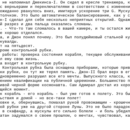
 не напоминал Джекинса-I. Он сидел в кресле тренажера, 
с верньерами и переключателями в соответствии с изменени
ожиданно рванулось вниз, имитируя ускорение три G. Муску
толчком. Это было автоматическое балансирование, как у с
н-I сделал для себя несколько неприятных открытий. Однаж
й разрез и два пальца оказались сломаны.
. - Что-то там сломалось в вашей камере, и ты остался жи
е хорошо отделался.
а, и Джон понял почему. Это был полудюймовый стальной ку
кувалды.
т на пятьдесят.
роме контрольной рубки.
 работы: проверка состояния корабля, текущее обслуживани
л ему свою жизнь.
а входит в контрольную рубку.
 Контрольная рубка была оснащена приборами, которые прив
ки рубки, он тут же терял память. Джон-II брал верх в е
дновременно разрушил все его мечты. Выпускного класса, к
ением квалификации на публичной церемонии. Большинство п
ивой черной форме космонавта. Сам Адмирал достал из коро
щийся момент.
к корабль - его корабль - был уже готов к полету. Это бы
ьствия и домой - но все-таки полет!
овке и, обернувшись, помахал рукой провожающим - крошечн
ой рубки уже на другой стороне Луны. Это не было парадок
 в скафандр, а мускулы его сильно болели - и боль убедил
атан задумался о своем прошлом, о мечтах, чувствовал, ка