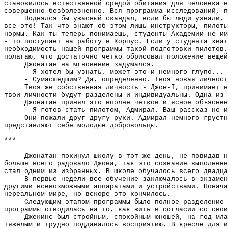
становилось естественной средой обитания для человека н
совершенно безболезненно. Вся программа исследований, п
Поднялся бы ужасный скандал, если бы люди узнали, 
все это! Так что знают об этом лишь инструкторы, пилоты
нормы. Как ты теперь понимаешь, студенты Академии не им
- то поступает на работу в Корпус. Если у студента хват
необходимость нашей программы такой подготовки пилотов.
полагаю, что достаточно четко обрисовал положение вещей
Джонатан на мгновение задумался.
- Я хотел бы узнать, может это и немного глупо... 
- Сумасшедшим? Да, определенно. Твоя новая личност
Твоя же собственная личность - Джон-I, принимает н
твои личности будут разделены и индивидуальны. Одна из 
Джонатан принял это вполне четкое и ясное объяснен
- Я готов стать пилотом, Адмирал. Ваш рассказ не и
Они пожали друг другу руки. Адмирал немного грустн
представляют себе молодые добровольцы.
***
Джонатан покинул школу в тот же день, не повидав н
больше всего радовало Джона, так это сознание выполненн
стал одним из избранных. В школе обучалось всего двадца
В первые недели все обучение заключалось в экзамен
другими всевозможными аппаратами и устройствами. Понача
нереальном мире, но вскоре это кончилось.
Следующим этапом программы было полное разделение 
программы отводилась на то, как жить в согласии со сво
Джекинс был стройным, спокойным юношей, на год мл
тяжелым и трудно поддавалось восприятию. В кресле для и