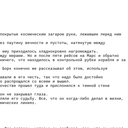
покрытые космическим загаром руки, лежавшие перед ним
рез паутину вечности и пустоты, натянутую между
 ему приходилось хладнокровно нагромождать.
жду мирами. Но и после пяти рейсов на Марс и обратно
ничего, что находилось в контрольной рубке корабля и за
 Борк конечно же рассказывал об этом, используя
авали в его честь, так что надо было достойно
о распрощался со всеми и вышел.
очестве прошел туда и прислонился к темной стене
он не закрывал глаза.
ляли его судьбу. Все, что он когда-либо делал в жизни,
мических линиях.