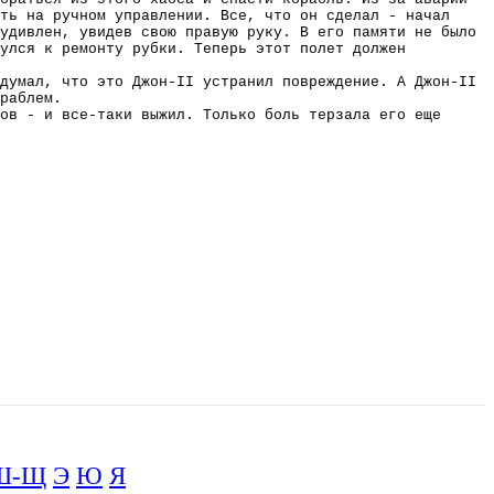
ть на ручном управлении. Все, что он сделал - начал
удивлен, увидев свою правую руку. В его памяти не было
нулся к ремонту рубки. Теперь этот полет должен
думал, что это Джон-II устранил повреждение. А Джон-II
раблем.
ов - и все-таки выжил. Только боль терзала его еще
Ш-Щ
Э
Ю
Я