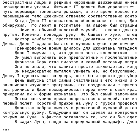
бесстрастным лицом и редкими неровными движениями ничем
неожиданными углами. Джекинс-II должен был управляться 
чуть перемещая тоненькие рычажки, в это время кресло не
перемещение тело Джекинса отвечало соответственно контр
Когда Джон-II окончательно обосновался в теле, Джо
обнаружил, что лежит в госпитале. На ладони был страшны
- Ничего, обычный полетный случай, - сказал доктор
прутья. Конечно, повредил руку. Но бывает и хуже, ты ещ
Доктор улыбался, протягивая Джонатану кусок металл
Джона. Джон-I сделал бы это в лучшем случае при помощи 
Тренировочное время длилось для Джонатана пятьдеся
Джон-I выучил то, что должен знать космолетчик - к
Он умел выполнять все предполетные и послеполетные
Джонатан Борк стал пилотом и каждый пассажир вверя
Они не знали, что капитан просто выключается, когд
Он неоднократно пытался увидеть ее, но безуспешно.
Джону-I сделать шаг за дверь, хотя бы и просто для убор
День выпуска стал самым счастливым в его жизни и о
заканчивал изучение программы, его поздравляли с присво
построились и Джон промаршировал перед ними в свой крас
прикрепил их к форме Джонатана. Это был самый запоминаю
Потом наступило время попрощаться с семьей, так ка
первый полет. Короткий прыжок на Луну с грузом продовол
Джонатан набрал высоту в реактивной пусковой устан
контрольную рубку. Следующий шаг он сделал из контрольн
открыл на Луне. А фактом оставалось то, что он был одет
В садах Луны, глядя на переделанный ландшафт, Джон
***