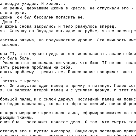
а воздух уходил. И холод...
 но ремни, державшие Джона в кресле, не отпускали его - 
ь его руки.
Джона, он был бессилен погасить ее.
 Джон-I.
а Джона снова закрылись и тело рванулось вперед.
за. Секунду он блуждал взглядом по рубке, затем посмотре
ластами разума, на полуживотном уровне. Эта личность име
 мыслью.
она-II, а в случае нужды он мог использовать знания обои
го была боль.
 Реальностью оказалась ситуация, что Джон-II не мог спас
зять решение проблемы на себя.
онять проблему - решить ее. Подсознание говорило: одеть 
.
 встать с кресла.
их. Он запустил один палец в пряжку и потянул. Палец сог
я. Он заложил второй палец и с усилием дернул. И этот па
большой палец и с силой дернул. Последний палец на повис
ое бедро сломалось, когда он обрывал нижний, поясной рем
н через мерцание кристаллов льда, сформировавшихся на г
рающим тканям.
ения был - закончить начатое дело. О том, что смерть тож
стегнул его и пустил кислород. Защелкнув последнюю пряжк
аглушить ее теперь, потому что четко знал - он обязан вы