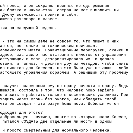
ный голос, и он сохранял военные методы решения
ак близко к начальству, сперва не мог вымолвить ни
 Джону возможность прийти в себя.
ашего разговора в классе.
тия на следующей неделе.
 - это на самом деле не совсем то, что пишут о них.
ается, не только по техническим причинам.
ловеческого мозга. Гравитационные перегрузки, скачки в
зднее, заставило нас отстранить пилотов от управления
оступающих в мозг, дезориентировала их, и делала
отики, и гипноз, и десятки других методов, чтобы снять
из пилотов для Космоса, но это были уже не люди - либо
астоящего управления кораблем. А решившим эту проблему
 получит положенные ему по праву почести и славу. Ведь
вшаяся, состояла в том, что человек homo sapiens
ого жить и работать только в космических условиях. При
ходить через огонь без ожогов, или обладать силой
что он создал - это разум homo nova. Добился же он
одходят для этого?
добровольцев - мужчин, многие из которых знали Космос,
 пытался СОЗДАТЬ две отдельные личности в одном
 и просто смертельным для нормального человека,