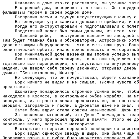
Недалеко в доме кто-то рассмеялся, он услышал звяк
Его родной дом, вечеринка в его честь. Он вынужден
фальшивым героем в своем родном доме.
Расправив плечи и сдунув несуществующую пылинку с 
На следующее утро капитан доложил о прибытии, и пр
Когда его инструктировали и подготавливали к полет
Предстоящий полет был самым дальним, из всех, что 
- Дальний рейс, - постукивая пальцем по звездной к
Там будет главная база и обсерватория. Астрофизики хотя
дорогостоящим оборудованием - это и есть ваш груз. Ваша
эклиптической орбиты, иначе можно попасть в метеоритный
При минимальной доле везения вы вполне успешно вып
Джон пожал руки пассажирам, когда они поднялись на
тщательно все перепроверив, он спустился по внутреннему
медлил. Он вверял себя своему двойнику, открывая дверь 
думая: "Без остановок, Юпитер".
Но следующее, что он почувствовал, обретя сознание
Борк ничего не видел и не слышал. Тысячи чувств об
представить.
Джонатану понадобилось огромное усилие воли, чтобы
находился в Космосе, в контрольной рубке корабля. На мг
вернулась, и, страстно желая прекратить ее, он попыталс
мерцали, загорались и гасли, а Джонатан даже не знал, 
Затем боль вдруг стала совсем невыносимой. Джон вс
За несколько мгновений, что Джон-I командовал тело
контроль, у него произошел провал в памяти. Этого не до
вероятнее всего, встреча с метеоритом.
В открытое отверстие передней переборки со свистом
Борк видел одинокую звезду в дыре, она была чище и
Произошел взрыв и в рубке было множество повреждений. Д