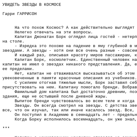
УВИДЕТЬ ЗВЕЗДЫ В КОСМОСЕ
Гарри ГАРРИСОН
На что похож Космос? А как действительно выглядят 
Нелегко отвечать на эти вопросы.
Капитан Джонатан Борк оглядел лица гостей - нетерп
на столе.
- Изредка это похоже на падение в яму глубиной в м
звездами. А звезды - хотя они все очень разные - совсем
И каждый раз, описывая красоту миров пассажирам, к
Капитан Борк, космолетчик. Единственный человек на
капитан не имел о звездах никакого представления. Да, е
ее пределами.
Нет, капитан не отваживался высказываться об этом 
увековеченные в памяти красочные описания из учебников.
С усилием отогнав тяжелые мысли, Борк заставил себ
присутствовать на нем. Капитану помогало бренди. Вобрав
Фамильный дом капитана был достаточно древним, поэ
здания, еще не остывшей после дневной жары.
Выпитое бренди чувствовалось во всем теле и когда 
Звезды. Он всегда смотрел на звезды. С детства зве
все, что он изучал, так или иначе касалось звезд. Все, 
Он поступил в Академию в семнадцать лет - предельн
Когда Борку исполнилось восемнадцать, он уже знал,
***