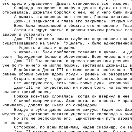
его кресле управления. Дышать становилось все тяжелее, 
Скафандр находился в шкафу в десяти футах от него,
открывалась. Джонатан боролся с ней, но у него были лиш
А дышать становилось все тяжелее. Паника охватила 
Джон-II задыхался и глаза его закрылись. Открыл их
Боль была немыслимой и обожгла его мгновенно. Глаз
Затем он вдруг застыл и резким толчком раскрыл гла
аварии и устранить их.
Джон-III таился в самых глубинах подсознания под п
существовавшего на Земле. "Уцелеть, - было единственной
- Уцелеть и спасти корабль".
У Джона-III были проблески сознания и Джона-I и Дж
боли. Порожденный болью и обреченный. Всем миром для не
Джон-III был впечатан в кресло привязными ремнями.
уже почти ничего не могло помочь, заставила Джона-III в
В действиях Джона-III не было ничего необычного. П
ремень обоими руками вдоль груди - ремень не разорвался
Открыть пряжку - единственный способ снять ремни и
Нет инструментов, есть лишь голые руки. Используй 
Джон-III не почувствовал ни новой боли, ни волнени
заложил третий палец.
Пряжка все-таки сломалась, когда он ввернул в нее 
С силой выпрямившись, Джон встал из кресла. А прав
извиваясь, дополз до шкафа со скафандром.
Воздух в рубке давно заменил вакуум. Видел все Джо
медленнее, доставляя остатки уцелевшего кислорода к уми
Но это не беспокоило его. Единственный путь избавл
не волновало.
Осторожно, по всем правилам, надев скафандр, он за
Джон-II открыл глаза и почувствовал боль. Он мог з