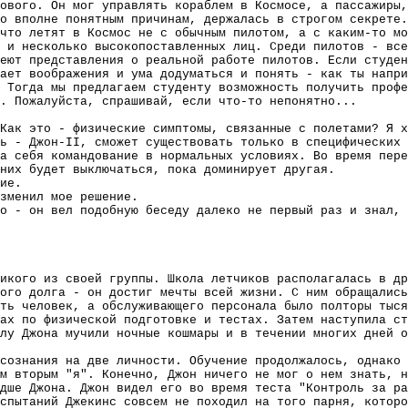
ового. Он мог управлять кораблем в Космосе, а пассажиры,
о вполне понятным причинам, держалась в строгом секрете.
что летят в Космос не с обычным пилотом, а с каким-то мо
 и несколько высокопоставленных лиц. Среди пилотов - все
еют представления о реальной работе пилотов. Если студен
ает воображения и ума додуматься и понять - как ты напри
 Тогда мы предлагаем студенту возможность получить проф
. Пожалуйста, спрашивай, если что-то непонятно...
Как это - физические симптомы, связанные с полетами? Я х
ь - Джон-II, сможет существовать только в специфических 
а себя командование в нормальных условиях. Во время пере
них будет выключаться, пока доминирует другая.
ие.
зменил мое решение.
о - он вел подобную беседу далеко не первый раз и знал, 
икого из своей группы. Школа летчиков располагалась в др
ого долга - он достиг мечты всей жизни. С ним обращались
ть человек, а обслуживающего персонала было полторы тыся
ах по физической подготовке и тестах. Затем наступила ст
лу Джона мучили ночные кошмары и в течении многих дней о
сознания на две личности. Обучение продолжалось, однако 
им вторым "я". Конечно, Джон ничего не мог о нем знать, н
адше Джона. Джон видел его во время теста "Контроль за ра
спытаний Джекинс совсем не походил на того парня, которо