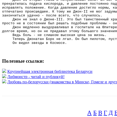
прекратилась подача кислорода, и давление постоянно пад
исправлять положение. Когда давление достигло нормы, ка
отпечатано происшедшее. К тому же Джон-II не мог задумы
закончиться удачно - после всего, что случилось.
Джон не знал о Джоне-III. Это был таинственный хра
просто не в состоянии был решать подобные проблемы - он
Джон медленно выздоравливал в госпитале на Юпитере
долгое время, но он не придавал этому большого значения
Ведь боль - не слишком высокая цена за жизнь.
Теперь Джонатан Борк не лгал. Он был пилотом, пуст
Он видел звезды в Космосе.
Полезные ссылки:
Крупнейшая электронная библиотека Беларуси
Либмонстр - читай и публикуй!
Любовь по-белорусски (знакомства в Минске, Гомеле и друг
А
Б
В
Г
Д