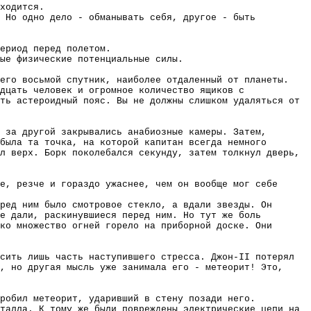
ходится.
. Но одно дело - обманывать себя, другое - быть
ериод перед полетом.
ые физические потенциальные силы.
его восьмой спутник, наиболее отдаленный от планеты.
дцать человек и огромное количество ящиков с
ть астероидный пояс. Вы не должны слишком удаляться от
 за другой закрывались анабиозные камеры. Затем,
была та точка, на которой капитан всегда немного
л верх. Борк поколебался секунду, затем толкнул дверь,
е, резче и гораздо ужаснее, чем он вообще мог себе
ред ним было смотровое стекло, а вдали звезды. Он
е дали, раскинувшиеся перед ним. Но тут же боль
ко множество огней горело на приборной доске. Они
сить лишь часть наступившего стресса. Джон-II потерял
, но другая мысль уже занимала его - метеорит! Это,
пробил метеорит, ударивший в стену позади него.
талла. К тому же были повреждены электрические цепи на