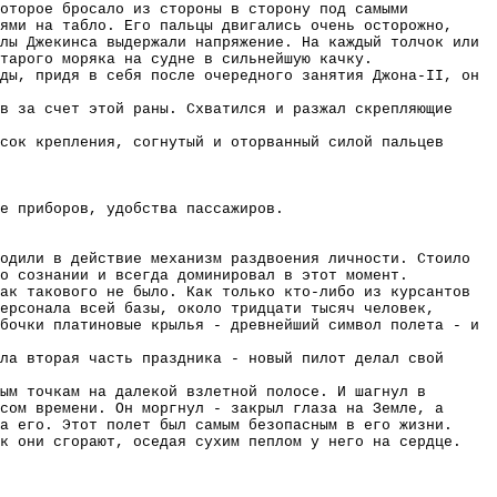
которое бросало из стороны в сторону под самыми
ями на табло. Его пальцы двигались очень осторожно,
лы Джекинса выдержали напряжение. На каждый толчок или
тарого моряка на судне в сильнейшую качку.
ды, придя в себя после очередного занятия Джона-II, он
в за счет этой раны. Схватился и разжал скрепляющие
сок крепления, согнутый и оторванный силой пальцев
е приборов, удобства пассажиров.
одили в действие механизм раздвоения личности. Стоило
го сознании и всегда доминировал в этот момент.
ак такового не было. Как только кто-либо из курсантов
ерсонала всей базы, около тридцати тысяч человек,
бочки платиновые крылья - древнейший символ полета - и
ла вторая часть праздника - новый пилот делал свой
ым точкам на далекой взлетной полосе. И шагнул в
сом времени. Он моргнул - закрыл глаза на Земле, а
а его. Этот полет был самым безопасным в его жизни.
к они сгорают, оседая сухим пеплом у него на сердце.