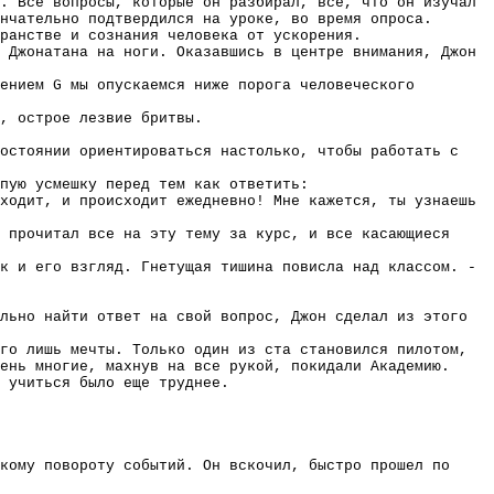
. Все вопросы, которые он разбирал, все, что он изучал
нчательно подтвердился на уроке, во время опроса.
ранстве и сознания человека от ускорения.
 Джонатана на ноги. Оказавшись в центре внимания, Джон
ением G мы опускаемся ниже порога человеческого
, острое лезвие бритвы.
остоянии ориентироваться настолько, чтобы работать с
пую усмешку перед тем как ответить:
ходит, и происходит ежедневно! Мне кажется, ты узнаешь
 прочитал все на эту тему за курс, и все касающиеся
к и его взгляд. Гнетущая тишина повисла над классом. -
льно найти ответ на свой вопрос, Джон сделал из этого
го лишь мечты. Только один из ста становился пилотом,
ень многие, махнув на все рукой, покидали Академию.
 учиться было еще труднее.
кому повороту событий. Он вскочил, быстро прошел по