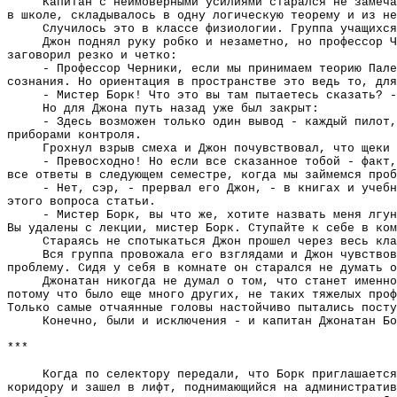
Капитан с неимоверными усилиями старался не замеча
в школе, складывалось в одну логическую теорему и из не
Случилось это в классе физиологии. Группа учащихся
Джон поднял руку робко и незаметно, но профессор Ч
заговорил резко и четко:
- Профессор Черники, если мы принимаем теорию Пале
сознания. Но ориентация в пространстве это ведь то, для
- Мистер Борк! Что это вы там пытаетесь сказать? -
Но для Джона путь назад уже был закрыт:
- Здесь возможен только один вывод - каждый пилот,
приборами контроля.
Грохнул взрыв смеха и Джон почувствовал, что щеки 
- Превосходно! Но если все сказанное тобой - факт,
все ответы в следующем семестре, когда мы займемся проб
- Нет, сэр, - прервал его Джон, - в книгах и учебн
этого вопроса статьи.
- Мистер Борк, вы что же, хотите назвать меня лгун
Вы удалены с лекции, мистер Борк. Ступайте к себе в ком
Стараясь не спотыкаться Джон прошел через весь кла
Вся группа провожала его взглядами и Джон чувствов
проблему. Сидя у себя в комнате он старался не думать о
Джонатан никогда не думал о том, что станет именно
потому что было еще много других, не таких тяжелых проф
Только самые отчаянные головы настойчиво пытались посту
Конечно, были и исключения - и капитан Джонатан Бо
***
Когда по селектору передали, что Борк приглашается
коридору и зашел в лифт, поднимающийся на административ