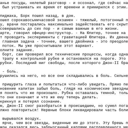
анье посуды, нелепый разговор - и осознал, где сейчас на
 был устраивать их время от времени и примирился с этим
пиджака, Борк пошел назад, в дом.
ошел сорокавосьмичасовой экзамен - тяжелый, потогонный п
у, врачи постарались максимально задействовать его скрыт
совершались до сих пор - и самым важным в его жизни.
арте, говорил офицер-инструктор. - На Юпитер, точнее на 
т проводить эксперименты с гравитацией Юпитера. Их двена
 главная задача - точнее, вашего двойника - это преодоле
 поток. Мы уже просчитывали этот вариант.
олните задание.
 борт, сам проверил все технические процессы, когда одна
 трапу к контрольной рубке и остановился на пороге. Это 
рубки. Последний миг свободы, после которого Джон-II бра
 - боль.
рушились на него, но все они складывались в боль. Сильне
 прищурить глаза и попытаться что-либо увидеть. Прямо пе
новение капитан забыл боль, глядя на космические звездны
я понять что же произошло. Рубка оставалась темной, толь
что они означают и что же ему теперь делать.
крикнул и потерял сознание.
м, Джон-II смог разобраться в происшедшем, но сумел пога
лжно повториться! Нервные блоки ликвидировали часть боли
 вырывался воздух.
 ярче, чем все звезды, виденные им до этого. Эту брешь 
жон оказался весь забрызганный каплями расплавленного ме