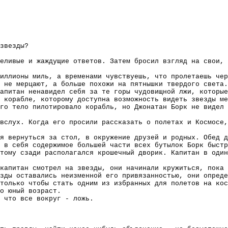
звезды?
еливые и жаждущие ответов. Затем бросил взгляд на свои, 
иллионы миль, а временами чувствуешь, что пролетаешь че
 не мерцают, а больше похожи на пятнышки твердого света.
апитан ненавидел себя за те горы чудовищной лжи, которые
 корабле, которому доступна возможность видеть звезды ме
го тело пилотировало корабль, но Джонатан Борк не видел 
вслух. Когда его просили рассказать о полетах и Космосе,
я вернуться за стол, в окружение друзей и родных. Обед д
 в себя содержимое большей части всех бутылок Борк быстр
тому сзади располагался крошечный дворик. Капитан в один
капитан смотрел на звезды, они начинали кружиться, пока 
зды оставались неизменной его привязанностью, они опреде
только чтобы стать одним из избранных для полетов на кос
о юный возраст.
 что все вокруг - ложь.