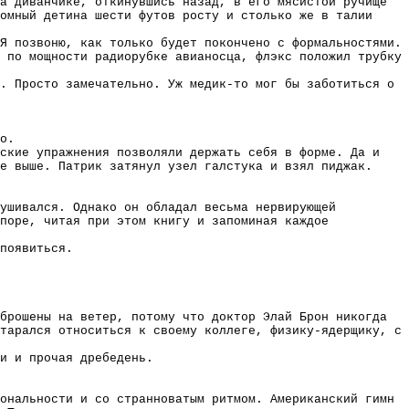
а диванчике, откинувшись назад, в его мясистой ручище
омный детина шести футов росту и столько же в талии
Я позвоню, как только будет покончено с формальностями.
 по мощности радиорубке авианосца, флэкс положил трубку
. Просто замечательно. Уж медик-то мог бы заботиться о
о.
ские упражнения позволяли держать себя в форме. Да и
е выше. Патрик затянул узел галстука и взял пиджак.
лушивался. Однако он обладал весьма нервирующей
поре, читая при этом книгу и запоминая каждое
появиться.
брошены на ветер, потому что доктор Элай Брон никогда
тарался относиться к своему коллеге, физику-ядерщику, с
и и прочая дребедень.
ональности и со странноватым ритмом. Американский гимн