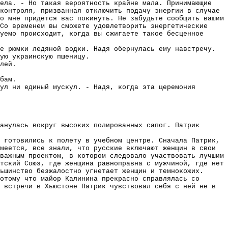
дела. - Но такая вероятность крайне мала. Принимающие
контроля, призванная отключить подачу энергии в случае
о мне придется вас покинуть. Не забудьте сообщить вашим
Со временем вы сможете удовлетворить энергетические
уемо происходит, когда вы сжигаете такое бесценное
е рюмки ледяной водки. Надя обернулась ему навстречу.
ую украинскую пшеницу.
лей.
бам.
ул ни единый мускул. - Надя, когда эта церемония
анулась вокруг высоких полированных сапог. Патрик
 готовились к полету в учебном центре. Сначала Патрик,
меется, все знали, что русские включают женщин в свои
важным проектом, в котором следовало участвовать лучшим
тский Союз, где женщина равноправна с мужчиной, где нет
ьшинство безжалостно угнетает женщин и темнокожих.
отому что майор Калинина прекрасно справлялась со
 встречи в Хьюстоне Патрик чувствовал себя с ней не в