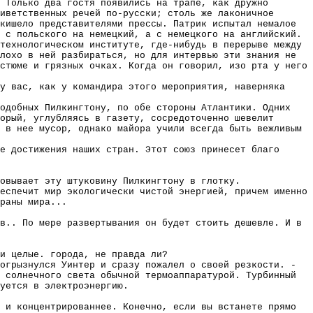
 Только два гостя появились на трапе, как дружно
иветственных речей по-русски; столь же лаконичное
кишело представителями прессы. Патрик испытал немалое
 с польского на немецкий, а с немецкого на английский.
технологическом институте, где-нибудь в перерыве между
лохо в ней разбираться, но для интервью эти знания не
стюме и грязных очках. Когда он говорил, изо рта у него
у вас, как у командира этого мероприятия, наверняка
одобных Пилкингтону, по обе стороны Атлантики. Одних
орый, углубляясь в газету, сосредоточенно шевелит
 в нее мусор, однако майора учили всегда быть вежливым
е достижения наших стран. Этот союз принесет благо
овывает эту штуковину Пилкингтону в глотку.
еспечит мир экологически чистой энергией, причем именно
раны мира...
в.. По мере развертывания он будет стоить дешевле. И в
и целые. города, не правда ли?
огрызнулся Уинтер и сразу пожалел о своей резкости. -
 солнечного света обычной термоаппаратурой. Турбинный
уется в электроэнергию.
 и концентрированнее. Конечно, если вы встанете прямо