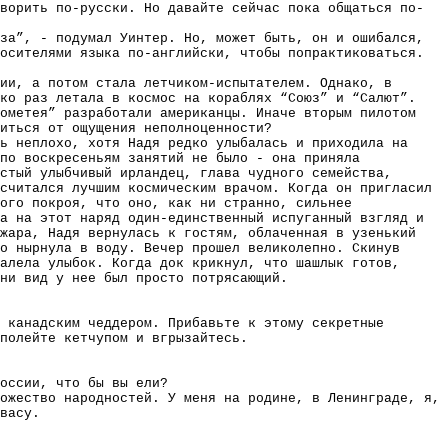
ворить по-русски. Но давайте сейчас пока общаться по-
за”, - подумал Уинтер. Но, может быть, он и ошибался,
осителями языка по-английски, чтобы попрактиковаться.
ии, а потом стала летчиком-испытателем. Однако, в
ько раз летала в космос на кораблях “Союз” и “Салют”.
рометея” разработали американцы. Иначе вторым пилотом
иться от ощущения неполноценности?
ь неплохо, хотя Надя редко улыбалась и приходила на
по воскресеньям занятий не было - она приняла
стый улыбчивый ирландец, глава чудного семейства,
считался лучшим космическим врачом. Когда он пригласил
ого покроя, что оно, как ни странно, сильнее
а на этот наряд один-единственный испуганный взгляд и
 жара, Надя вернулась к гостям, облаченная в узенький
о нырнула в воду. Вечер прошел великолепно. Скинув
алела улыбок. Когда док крикнул, что шашлык готов,
ини вид у нее был просто потрясающий.
 канадским чеддером. Прибавьте к этому секретные
полейте кетчупом и вгрызайтесь.
оссии, что бы вы ели?
ожество народностей. У меня на родине, в Ленинграде, я,
васу.