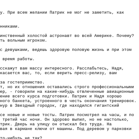
у. При всем желании Патрик не мог не заметить, как
нниками.
инственный холостой астронавт во всей Америке. Почему?
ть вольным игроком.
с девушками, ведешь здоровую половую жизнь и при этом
 время работы.
сскажут вам массу интересного. Расслабьтесь, Надя,
касается вас, то, если верить пресс-релизу, вам
за гостеприимство.
т, но их отношения оставались строго профессиональными
ер, - говорили на какие-нибудь отвлеченные авиационные
ение всего курса подготовки. Патрик и Надя хорошо
ного банкета, устроенного в честь окончания тренировок.
нур в Звездный городок, где находился гигантский
се новые и новые тосты. Патрик посмотрел на часы, и по
л третий час ночи. Он здорово выпил, но не настолько,
трик. Дверь на улицу он отыскал без труда. На
вая в кармане ключи от машины. Под деревом у парковки
то-нибудь не так?