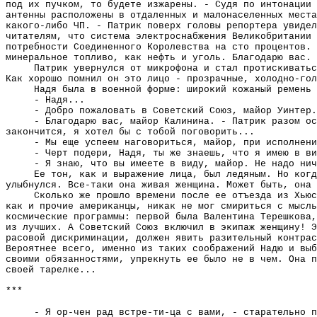
под их пучком, то будете изжарены. - Судя по интонации 
антенны расположены в отдаленных и малонаселенных места
какого-либо ЧП. - Патрик поверх головы репортера увидел
читателям, что система электроснабжения Великобритании 
потребности Соединенного Королевства на сто процентов. 
минеральное топливо, как нефть и уголь. Благодарю вас.
Патрик увернулся от микрофона и стал протискиватьс
Как хорошо помнил он это лицо - прозрачные, холодно-гол
Надя была в военной форме: широкий кожаный ремень 
- Надя...
- Добро пожаловать в Советский Союз, майор Уинтер.
- Благодарю вас, майор Калинина. - Патрик разом ос
закончится, я хотел бы с тобой поговорить...
- Мы еще успеем наговориться, майор, при исполнени
- Черт подери, Надя, ты же знаешь, что я имею в ви
- Я знаю, что вы имеете в виду, майор. Не надо нич
Ее тон, как и выражение лица, был ледяным. Но когд
улыбнулся. Все-таки она живая женщина. Может быть, она 
Сколько же прошло времени после ее отъезда из Хьюс
как и прочие американцы, никак не мог смириться с мысль
космические программы: первой была Валентина Терешкова,
из лучших. А Советский Союз включил в экипаж женщину! Э
расовой дискриминации, должен явить разительный контрас
Вероятнее всего, именно из таких соображений Надю и выб
своими обязанностями, упрекнуть ее было не в чем. Она п
своей тарелке...
***
- Я ор-чен рад встре-ти-ца с вами, - старательно п