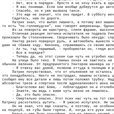
- Нет, все в порядке. Просто я не хочу ехать в одн
- Я вас понимаю. Если они вообще доберутся до авто
- Спасибо, но я уже вызвала такси.
- Это еще не значит, что оно придет. В субботу веч
Садитесь, нам по дороге.
Патрик знал, что выпил лишнего, а потому вел машин
то есть “по-голливудски”, как говорят американцы. Однак
Из-за поворота им навстречу, слепя фарами, выскочи
Отличная реакция летчика-испытателя не подвела Уин
произошло бы столкновение. Сворачивать было некуда: спр
Уинтер резко повернул руль, и автомобиль вынесло ч
даже не сбавив ходу. Наконец, справившись со своим желе
- Ах ты, гад паршивый, - пробормотал он, глядя всл
- Все в порядке?
- Теперь да, но этот сукин сын чуть не угробил нас
На улице было тихо. В темных окнах не зажглось ни 
обычное явление. От предпринятого Уинтером маневра на г
- Я отвезу вас домой, позвоню оттуда в полицию и р
Патрик почувствовал, что от опьянения не осталось
это понадобилось. Никто не пострадал, машины остались ц
сообщил ему все детали и лишь потом положил трубку. Над
абсолютно трезв и спиртное после адреналинового шока ем
- Благослови вас Боже, - поблагодарил он и отхлебн
- Знаете, мы ведь с вами чуть жизни не лишились.
- Да, это было опасно.
- Смертельно опасно. Этот псих нас чуть на тот све
Патрику расхотелось шутить. - Я ужасно испугался. Не за
Он не знал, что еще сказать, и поэтому, не особен
на поцелуй, ее губы были горячи. И, когда его руки заск
Белье у нее было тончайшее, все из темных кружев -