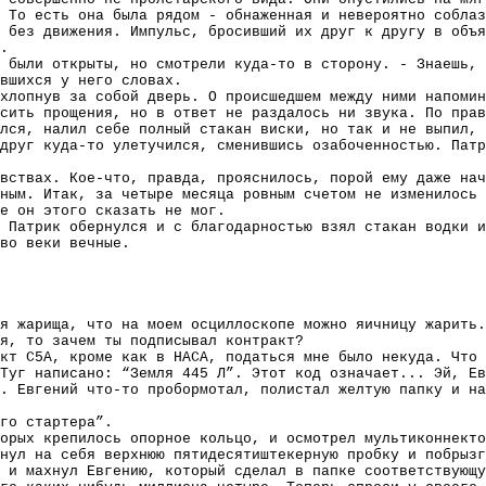
 То есть она была рядом - обнаженная и невероятно соблаз
 без движения. Импульс, бросивший их друг к другу в объя
.
а были открыты, но смотрели куда-то в сторону. - Знаешь, 
вшихся у него словах.
хлопнув за собой дверь. О происшедшем между ними напомин
сить прощения, но в ответ не раздалось ни звука. По прав
лся, налил себе полный стакан виски, но так и не выпил, 
друг куда-то улетучился, сменившись озабоченностью. Патр
вствах. Кое-что, правда, прояснилось, порой ему даже нач
ным. Итак, за четыре месяца ровным счетом не изменилось 
е он этого сказать не мог.
 Патрик обернулся и с благодарностью взял стакан водки и
во веки вечные.
я жарища, что на моем осциллоскопе можно яичницу жарить.
я, то зачем ты подписывал контракт?
кт С5А, кроме как в НАСА, податься мне было некуда. Что 
Туг написано: “Земля 445 Л”. Этот код означает... Эй, Ев
. Евгений что-то пробормотал, полистал желтую папку и на
го стартера”.
орых крепилось опорное кольцо, и осмотрел мультиконнекто
нул на себя верхнюю пятидесятиштекерную пробку и побрызг
 и махнул Евгению, который сделал в папке соответствующу