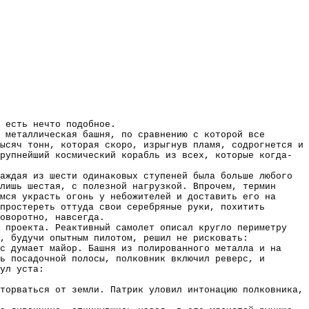
 есть нечто подобное.
 металлическая башня, по сравнению с которой все
ысяч тонн, которая скоро, изрыгнув пламя, содрогнется и
рупнейший космический корабль из всех, которые когда-
аждая из шести одинаковых ступеней была больше любого
лишь шестая, с полезной нагрузкой. Впрочем, термин
мся украсть огонь у небожителей и доставить его на
простереть оттуда свои серебряные руки, похитить
оворотно, навсегда.
 проекта. Реактивный самолет описал кругло периметру
, будучи опытным пилотом, решил не рисковать:
с думает майор. Башня из полированного металла и на
ь посадочной полосы, полковник включил реверс, и
ул уста:
торваться от земли. Патрик уловил интонацию полковника,