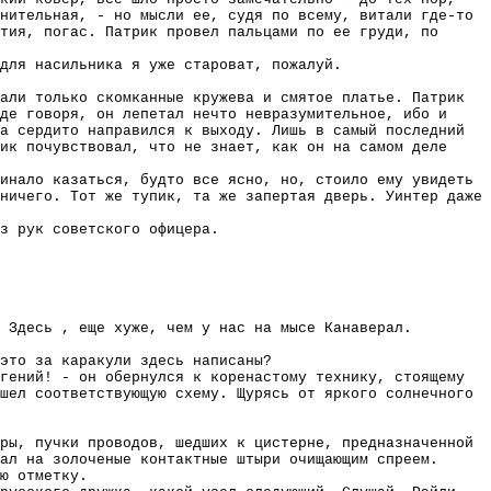
нительная, - но мысли ее, судя по всему, витали где-то
тия, погас. Патрик провел пальцами по ее груди, по
для насильника я уже староват, пожалуй.
али только скомканные кружева и смятое платье. Патрик
де говоря, он лепетал нечто невразумительное, ибо и
а сердито направился к выходу. Лишь в самый последний
ик почувствовал, что не знает, как он на самом деле
инало казаться, будто все ясно, но, стоило ему увидеть
ничего. Тот же тупик, та же запертая дверь. Уинтер даже
з рук советского офицера.
 Здесь , еще хуже, чем у нас на мысе Канаверал.
это за каракули здесь написаны?
гений! - он обернулся к коренастому технику, стоящему
шел соответствующую схему. Щурясь от яркого солнечного
ры, пучки проводов, шедших к цистерне, предназначенной
ал на золоченые контактные штыри очищающим спреем.
ю отметку.