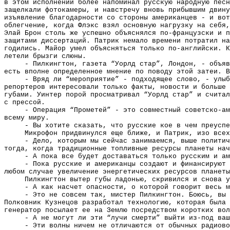
в этом исполнении более напоминал русскую народную песн
защелкали фотокамеры, и навстречу вновь прибывшим двину
изъявление благодарности со стороны американцев - и вот
облегчение, когда Флэкс взял основную нагрузку на себя,
Элай Брон столь же успешно объяснялся по-французски и п
защитами диссертаций. Патрик немало времени потратил на
годились. Майор умел объясняться только по-английски. К
летели брызги слюны.
- Пилкингтон, газета “Уорлд стар”, Лондон, - объяв
есть вполне определенное мнение по поводу этой затеи. В
- Вряд ли “мероприятие” - подходящее слово, - улыб
репортеров интересовали только факты, новости и больше 
губами. Уинтер порой просматривал “Уорлд стар” и считал
с прессой.
- Операция “Прометей” - это совместный советско-ам
всему миру.
- Вы хотите сказать, что русские кое в чем преуспе
Микрофон придвинулся еще ближе, и Патрик, изо всех
- Дело, которым мы сейчас занимаемся, выше полити
тогда, когда традиционные топливные ресурсы планеты нач
- А пока все будет доставаться только русским и ам
- Пока русские и американцы создают и финансируют 
любом случае увеличение энергетических ресурсов планеты
Пилкингтон вытер губы ладонью, скривился и снова у
- А как насчет опасности, о которой говорит весь м
- Это не совсем так, мистер Пилкингтон. Боюсь, вы 
Полковник Кузнецов разработал технологию, которая была 
генератор посылает ее на Землю посредством коротких вол
- А не могут ли эти “лучи смерти” выйти из-под ваш
- Эти волны ничем не отличаются от обычных радиово