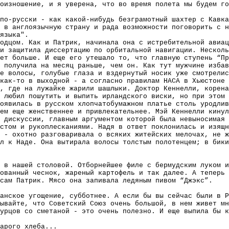
оизношение, и я уверена, что во время полета мы будем го
по-русски - как какой-нибудь безграмотный шахтер с Кавка
 в англоязычную страну и рада возможности поговорить с н
языка".
одцом. Как и Патрик, начинала она с истребительной авиац
и защитила диссертацию по орбитальной навигации. Нескол
ет больше. И еще его утешало то, что главную ступень “П
 получила на месяц раньше, чем он. Как тут мужчине избав
е волосы, голубые глаза и вздернутый носик уже смотрелис
как-то в выходной - а согласно правилам НАСА в Хьюстоне 
, где на лужайке жарили шашлыки. Доктор Кеннелли, корена
 любил пошутить и выпить ирландского виски, но при этом 
оявилась в русском хлопчатобумажном платье столь уродлив
ем еще женственнее и привлекательнее. Мэй Кеннелли кинул
 дискуссии, главным аргументом которой была невыносимая
стом и рукоплесканиями. Надя в ответ поклонилась и изящн
 - охотно разговаривала о всяких житейских мелочах, не ж
л к Наде. Она вытирала волосы толстым полотенцем; в бик
 в нашей столовой. Отборнейшее филе с бермудским луком и
ованный чеснок, жареный картофель и так далее. А теперь 
сам Патрик. Мясо она запивала ледяным пивом “Джэкс”.
анское угощение, субботнее. А если бы вы сейчас были в Р
бывайте, что Советский Союз очень большой, в нем живет мн
урцов со сметаной - это очень полезно. И еще выпила бы к
арого хлеба...