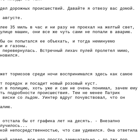
дел дорожных происшествий. Давайте я отвезу вас домой.
 августе.
лее 35 миль в час и ни разу не проехал на желтый свет,
улице машин, они все же чуть сами не попали в аварию.
 бы он попытался ее объехать, и тогда неминуемо
и и газоны.
 перевернулась. Встречный лихач пулей пролетел мимо,
новился.
жет тормозов среди ночи воспринимался здесь как самое
т порядок и посадит новый розовый куст.
л в полицию, хоть уже и сам не очень понимал, зачем ему
ть подробности происшествия. Тем не менее Патрик
 виски со льдом. Уинтер вдруг почувствовал, что он
алию.
 отстала бы от графика лет на десять. - Внезапно
лучилось...
кой непосредственностью, что сам удивился. Она ответила
кий ковер, все шло просто замечательно - до тех пор,