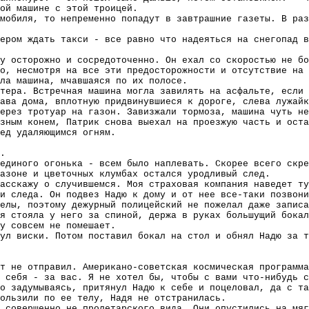
ой машине с этой троицей.
мобиля, то непременно попадут в завтрашние газеты. В раз
ером ждать такси - все равно что надеяться на снегопад в
у осторожно и сосредоточенно. Он ехал со скоростью не бо
о, несмотря на все эти предосторожности и отсутствие на 
ла машина, мчавшаяся по их полосе.
тера. Встречная машина могла завилять на асфальте, если
ава дома, вплотную придвинувшиеся к дороге, слева лужайк
ерез тротуар на газон. Завизжали тормоза, машина чуть не
зным конем, Патрик снова выехал на проезжую часть и оста
ед удаляющимся огням.
.
единого огонька - всем было наплевать. Скорее всего скре
азоне и цветочных клумбах остался уродливый след.
асскажу о случившемся. Моя страховая компания наведет ту
 и следа. Он подвез Надю к дому и от нее все-таки позвони
елы, поэтому дежурный полицейский не пожелал даже записа
я стояла у него за спиной, держа в руках большущий бокал
у совсем не помешает.
ул виски. Потом поставил бокал на стол и обнял Надю за т
т не отправил. Американо-советская космическая программа
 себя - за вас. Я не хотел бы, чтобы с вами что-нибудь с
но задумываясь, притянул Надю к себе и поцеловал, да с та
ользили по ее телу, Надя не отстранилась.
 совершенно не пролетарского вида. Они опустились на мяг