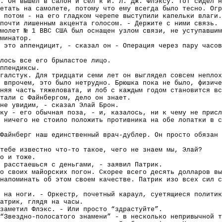
. Он вышел в салон и сел к И. Л. Дж. Флэксу. Тот сидел н
етать на самолете, потому что ему всегда было тесно. Огр
 потом - на его гладком черепе выступили капельки влаги.
 почти лишенным акцента голосом. - Держите с ними связь. 
амолет № 1 ВВС США был оснащен узлом связи, не уступавшим
минатор.
 это аппендицит, - сказал он - Операция через пару часов
лось все его брыластое лицо.
ппендиксы.
галстук. Для тридцати семи лет он выглядел совсем неплох
 впрочем, это было нетрудно. Брюшка пока не было, физиче
няя часть тяжеловата, и лоб с каждым годом становится вс
тали с Файнбергом, дело он знает.
не увидим, - сказал Элай Брон.
ку - его обычная поза, - и, казалось, ни к чему не прис
 ничего не стоило положить противника на обе лопатки в с
Файнберг наш единственный врач-дублер. Он просто обязан 
тебе известно что-то такое, чего не знаем мы, Элай?
о и тоже.
 расстаешься с деньгами, - заявил Патрик.
о своих майорских погон. Скорее всего десять долларов вы
напоминать об этом своем качестве. Патрик изо всех сил с
 на ноги. - Оркестр, почетный караул, суетящиеся политик
атрик, глядя на часы.
заметил Флэкс. - Или просто “здрастуйте”.
“Звездно-полосатого знамени” - в несколько непривычной т