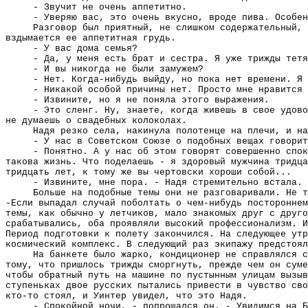
- Звучит не очень аппетитно.
- Уверяю вас, это очень вкусно, вроде пива. Особен
Разговор был приятный, не слишком содержательный, 
вздымается ее аппетитная грудь.
- У вас дома семья?
- Да, у меня есть брат и сестра. Я уже трижды тетя
- И вы никогда не были замужем?
- Нет. Когда-нибудь выйду, но пока нет времени. Я 
- Никакой особой причины нет. Просто мне нравится 
- Извините, но я не поняла этого выражения.
- Это сленг. Ну, знаете, когда живешь в свое удово
не думаешь о свадебных колоколах.
Надя резко села, накинула полотенце на плечи, и на
- У нас в Советском Союзе о подобных вещах говорит
- Понятно. А у нас об этом говорят совершенно спок
такова жизнь. Что поделаешь - я здоровый мужчина тридца
тридцать лет, к тому же вы чертовски хороши собой...
- Извините, мне пора. - Надя стремительно встала. 
Больше на подобные темы они не разговаривали. Не т
-Если выпадал случай поболтать о чем-нибудь постороннем
темы, как обычно у летчиков, мало знакомых друг с друго
срабатывались, оба проявляли высокий профессионализм. И
Период подготовки к полету закончился. На следующее утр
космический комплекс. В следующий раз экипажу предстоял
На банкете было жарко, кондиционер не справлялся с
тому, что пришлось трижды сморгнуть, прежде чем он суме
чтобы обратный путь на машине по пустынным улицам вызыв
ступеньках двое русских пытались привести в чувство сво
кто-то стоял, и Уинтер увидел, что это Надя.
- Спокойной ночи, - попрощался он. - Увидимся на Б