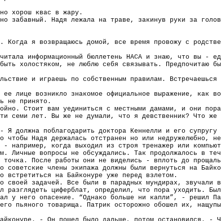
но хорош квас в жару.
но забавный. Надя лежала на траве, закинув руки за голов
. Когда я возвращаюсь домой, все время провожу с родстве
читала информационный бюллетень НАСА и знаю, что вы - ед
быть холостяком, не люблю себя связывать. Предпочитаю бы
льствие и играешь по собственным правилам. Встречаешься 
 ее лице возникло знакомое официальное выражение, как во
ь не принято.
ойно. Стоит вам уединиться с местными дамами, и они пора
ти семи лет. Вы же не думали, что я девственник? Что же 
- Я должна поблагодарить доктора Кеннелли и его супругу 
о чтобы Надя держалась отстранен но или недружелюбно, не
 - например, когда выходил из строя тренажер или компьют
м. Личные вопросы не обсуждались. Так продолжалось в теч
 точка. После работы они не виделись - вплоть до прощаль
о советские члены экипажа должны были вернуться на Байко
о встретиться на Байконуре уже перед взлетом.
о своей задачей. Все были в парадных мундирах, звучали в
л разглядеть циферблат, определил, что пора уходить. Бы
ал у него опасение. “Однако больше ни капли”, - решил Па
его пьяного товарища. Патрик осторожно обошел их, нащупы
айконуре. - Он пошел было дальше, потом остановился. - Ч