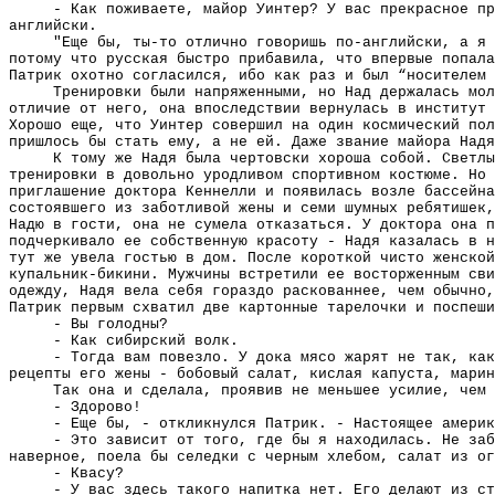
- Как поживаете, майор Уинтер? У вас прекрасное пр
английски.
"Еще бы, ты-то отлично говоришь по-английски, а я 
потому что русская быстро прибавила, что впервые попала
Патрик охотно согласился, ибо как раз и был “носителем 
Тренировки были напряженными, но Над держалась мол
отличие от него, она впоследствии вернулась в институт 
Хорошо еще, что Уинтер совершил на один космический пол
пришлось бы стать ему, а не ей. Даже звание майора Надя
К тому же Надя была чертовски хороша собой. Светлы
тренировки в довольно уродливом спортивном костюме. Но 
приглашение доктора Кеннелли и появилась возле бассейна
состоявшего из заботливой жены и семи шумных ребятишек,
Надю в гости, она не сумела отказаться. У доктора она п
подчеркивало ее собственную красоту - Надя казалась в н
тут же увела гостью в дом. После короткой чисто женской
купальник-бикини. Мужчины встретили ее восторженным сви
одежду, Надя вела себя гораздо раскованнее, чем обычно,
Патрик первым схватил две картонные тарелочки и поспеши
- Вы голодны?
- Как сибирский волк.
- Тогда вам повезло. У дока мясо жарят не так, как
рецепты его жены - бобовый салат, кислая капуста, марин
Так она и сделала, проявив не меньшее усилие, чем 
- Здорово!
- Еще бы, - откликнулся Патрик. - Настоящее америк
- Это зависит от того, где бы я находилась. Не за
наверное, поела бы селедки с черным хлебом, салат из ог
- Квасу?
- У вас здесь такого напитка нет. Его делают из ст