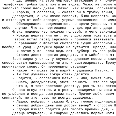
- Да, именно на этой чертовой штуковине я и полечу
телефонная трубка была почти не видна. Флэкс не любил л
заполнял собою весь диван. Флэкс, как всегда, обливался
- Хорошо, я согласен, - сказал он в трубку ясным,
Догадаться, с кем Флэкс говорит, было непросто. С
и оттолкнул от себя аппарат, угрюмо покосившись на иллю
- Обследование продолжается, но врачи уверены, что
себе получше. Что за чертовщина - у доктора аппендицит!
Флэкс недоверчиво покачал головой, отчего заколыха
- Можешь верить или нет, но у докторов тоже есть а
Патрик встал перед зеркалом и принялся завязывать 
По сравнению с Флэксом смотрелся сущим Аполлоном -
вообще не урод - девушки вроде не пугаются. Правда, ниж
- И потом у Кеннелли ведь есть дублер. Мы все рабо
- Ставлю десять против двадцати, что Файнберга мы 
Брон сидел у окна, уткнувшись длинным носом в книж
способностью одновременно читать и разговаривать. Брону
прочитанное слово. Он перевернул страницу.
- Какое тут может быть пари? - удивился Патрик. - 
- Ты так думаешь? Тогда ставь десятку.
- Годится, - согласился Флэкс. - Или, может быть, 
- Знать, догадываться, уметь слышать - это все одн
- Что ж, я тоже поставлю десятку, раз ты так легко
Он застегнул китель и стряхнул невидимые пылинки с
не улыбался и всегда выигрывал пари. Причем любил всем 
симпатией, но это, увы, не всегда удавалось.
- Ладно, пойдем, - сказал Флэкс, тяжело поднимаясь
- Сейчас добрый день или добрый вечер? - спросил П
- “Добри вэчэр” годится для любого времени дня, - 
Дверца открылась, и снаружи донеслись первые ноты 