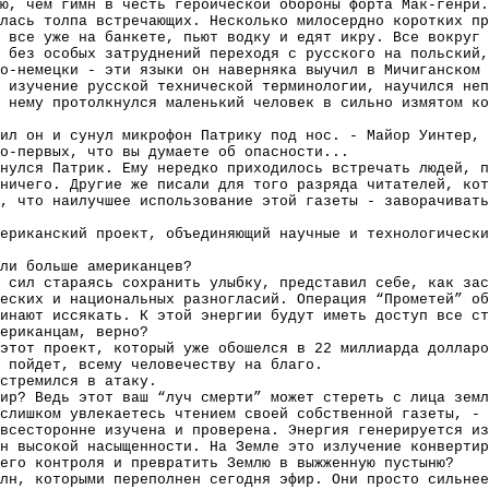
ю, чем гимн в честь героической обороны форта Мак-генри.
лась толпа встречающих. Несколько милосердно коротких пр
 все уже на банкете, пьют водку и едят икру. Все вокруг 
 без особых затруднений переходя с русского на польский,
о-немецки - эти языки он наверняка выучил в Мичиганском 
 изучение русской технической терминологии, научился неп
 нему протолкнулся маленький человек в сильно измятом ко
ил он и сунул микрофон Патрику под нос. - Майор Уинтер, 
о-первых, что вы думаете об опасности...
нулся Патрик. Ему нередко приходилось встречать людей, п
ничего. Другие же писали для того разряда читателей, кот
, что наилучшее использование этой газеты - заворачивать
ериканский проект, объединяющий научные и технологически
ли больше американцев?
 сил стараясь сохранить улыбку, представил себе, как зас
ческих и национальных разногласий. Операция “Прометей” об
инают иссякать. К этой энергии будут иметь доступ все ст
ериканцам, верно?
этот проект, который уже обошелся в 22 миллиарда долларо
 пойдет, всему человечеству на благо.
стремился в атаку.
ир? Ведь этот ваш “луч смерти” может стереть с лица земл
слишком увлекаетесь чтением своей собственной газеты, - 
всесторонне изучена и проверена. Энергия генерируется из
н высокой насыщенности. На Земле это излучение конвертир
его контроля и превратить Землю в выжженную пустыню?
лн, которыми переполнен сегодня эфир. Они просто сильнее