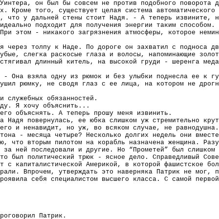
Уинтера, он был бы совсем не против подобного поворота 
х. Кроме того, существует целая система автоматического 
, что у дальней стены стоит Надя. - А теперь извините, н
идеально подходит для получения энергии таким способом. 
При этом - никакого загрязнения атмосферы, которое немин
я через толпу к Наде. По дороге он захватил с подноса дв
убые, слегка раскосые глаза и волосы, напоминающие золот
стягивал длинный китель, на высокой груди - шеренга меда
 - Она взяла одну из рюмок и без улыбки поднесла ее к гу
ушил рюмку, не сводя глаз с ее лица, на котором не дрогн
и служебных обязанностей.
ду. Я хочу объяснить...
его объяснять. А теперь прошу меня извинить.
а Надя повернулась, ее юбка слишком уж стремительно крут
его и ненавидит, но уж, во всяком случае, не равнодушна.
тона - месяца четыре? Несколько долгих недель они вместе
ю, что вторым пилотом на корабль назначена женщина. Разу
 за ней последовали и другие. Но “Прометей” был слишком 
то был политический трюк - ясное дело. Справедливый Сове
т с капиталистической Америкой, в которой фашистское бол
рали. Впрочем, утверждать это наверняка Патрик не мог, п
роявила себя специалистом высшего класса. С самой первой
роговорил Патрик.