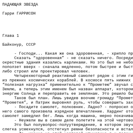
ПАДАЮЩАЯ ЗВЕЗДА
Гарри ГАРРИСОН
Глава 1
Байконур, СССР
- Господи... Какая же она здоровенная, - хрипло пр
Сказать “здоровенная” - не сказать ничего. Посреди
окрестные здания казались карликами. Но это был не небо
поползет вверх - сначала медленно, потом быстрее и быст
либо строил или проектировал человек.
Четырехмоторный реактивный самолет рядом с этим ги
из прежних космических кораблей. В космосе пять нижних 
“полезная нагрузка” применительно к “Прометею” звучал с
Землю, а теперь этим именем был назван аппарат, котором
энергию Солнца и переправить ее землянам. Это решило бы
Таков был план. Лишь увидев воочию громаду “Промет
“Прометея”, и Патрик выровнял руль, чтобы совершить зах
- Посадите самолет, полковник. Ладно? - попросил о
него самого произвела изрядное впечатление. Хардинг ото
самолет замедлил бег. Лишь когда машина, мерно покачива
- Неужели вы в самом деле полетите на этой чертово
Это был полувопрос-полуутверждение, в котором зву
слегка усмехнулся, отстегнул ремни безопасности и встал