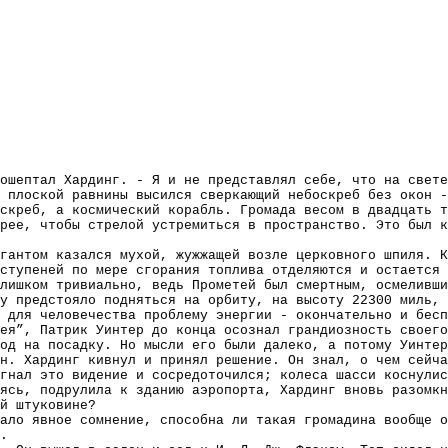
ошептал Хардинг. - Я и не представлял себе, что на свете
 плоской равнины высился сверкающий небоскреб без окон -
скреб, а космический корабль. Громада весом в двадцать т
рее, чтобы стрелой устремиться в пространство. Это был к
гантом казался мухой, жужжащей возле церковного шпиля. К
ступеней по мере сгорания топлива отделяются и остается 
лишком тривиально, ведь Прометей был смертным, осмеливши
у предстояло подняться на орбиту, на высоту 22300 миль, 
 для человечества проблему энергии - окончательно и бесп
ея”, Патрик Уинтер до конца осознал грандиозность своего
од на посадку. Но мысли его были далеко, а потому Уинтер
н. Хардинг кивнул и принял решение. Он знал, о чем сейча
гнал это видение и сосредоточился; колеса шасси коснулис
ясь, подрулила к зданию аэропорта, Хардинг вновь разомкн
й штуковине?
чало явное сомнение, способна ли такая громадина вообще о
.