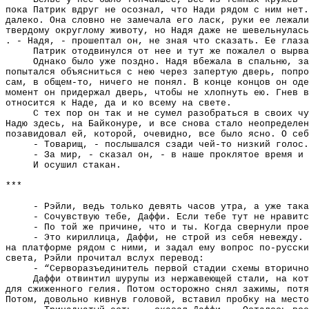
пока Патрик вдруг не осознал, что Нади рядом с ним нет.
далеко. Она словно не замечала его ласк, руки ее лежали
твердому округлому животу, но Надя даже не шевельнулась
. - Надя, - прошептал он, не зная что сказать. Ее глаз
Патрик отодвинулся от нее и тут же пожалел о вырва
Однако было уже поздно. Надя вбежала в спальню, за
попытался объясниться с нею через запертую дверь, попро
сам, в общем-то, ничего не понял. В конце концов он оде
момент он придержал дверь, чтобы не хлопнуть ею. Гнев в
относится к Наде, да и ко всему на свете.
С тех пор он так и не сумел разобраться в своих чу
Надю здесь, на Байконуре, и все снова стало неопределен
позавидовал ей, которой, очевидно, все было ясно. О себ
- Товарищ, - послышался сзади чей-то низкий голос.
- За мир, - сказал он, - в наше проклятое время и 
И осушил стакан.
***
- Рэйли, ведь только девять часов утра, а уже така
- Сочувствую тебе, Даффи. Если тебе тут не нравитс
- По той же причине, что и ты. Когда свернули прое
- Это кириллица, Даффи, не строй из себя невежду. 
на платформе рядом с ними, и задал ему вопрос по-русски
света, Рэйли прочитал вслух перевод:
- “Серворазъединитель первой стадии схемы вторично
Даффи отвинтил шурупы из нержавеющей стали, на кот
для сжиженного гелия. Потом осторожно снял зажимы, потя
Потом, довольно кивнув головой, вставил пробку на место