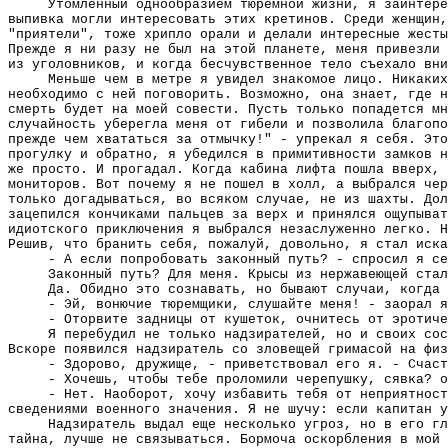
Утомленный однообразием тюремной жизни, я заинтере
выпивка могли интересовать этих кретинов. Среди женщин,
"приятели", тоже хрипло орали и делали интересные жесты
Прежде я ни разу не был на этой планете, меня привезли 
из уголовников, и когда бесчувственное тело съехало вни
Меньше чем в метре я увидел знакомое лицо. Никаких
необходимо с ней поговорить. Возможно, она знает, где н
смерть будет на моей совести. Пусть только попадется мн
случайность уберегла меня от гибели и позволила благопо
прежде чем хвататься за отмычку!" - упрекал я себя. Это
прогулку и обратно, я убедился в примитивности замков н
же просто. И прогадал. Когда кабина лифта пошла вверх, 
мониторов. Вот почему я не пошел в холл, а выбрался чер
только догадываться, во всяком случае, не из шахты. Дол
зацепился кончиками пальцев за верх и принялся ощупыват
идиотского приключения я выбрался незаслуженно легко. Н
Решив, что бранить себя, пожалуй, довольно, я стал иска
- А если попробовать законный путь? - спросил я се
Законный путь? Для меня. Крысы из нержавеющей стал
Да. Обидно это сознавать, но бывают случаи, когда 
- Эй, вонючие тюремщики, слушайте меня! - заорал я
- Оторвите задницы от кушеток, очнитесь от эротиче
Я перебудил не только надзирателей, но и своих сос
Вскоре появился надзиратель со зловещей гримасой на физ
- Здорово, дружище, - приветствовал его я. - Счаст
- Хочешь, чтобы тебе проломили черепушку, сявка? о
- Нет. Наоборот, хочу избавить тебя от неприятнос
сведениями военного значения. Я не шучу: если капитан у
Надзиратель выдал еще несколько угроз, но в его гл
тайна, лучше не связываться. Бормоча оскорбления в мой 