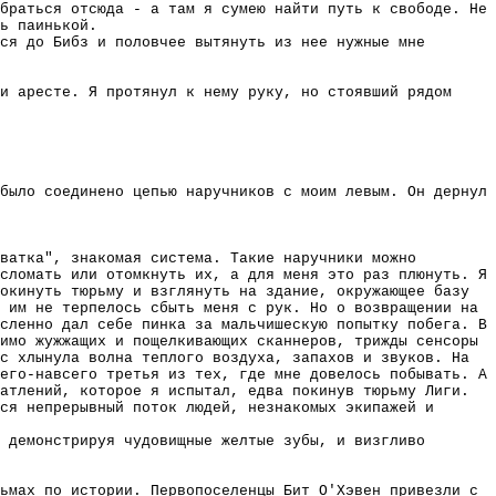
браться отсюда - а там я сумею найти путь к свободе. Не
ь паинькой.
ся до Бибз и половчее вытянуть из нее нужные мне
и аресте. Я протянул к нему руку, но стоявший рядом
было соединено цепью наручников с моим левым. Он дернул
ватка", знакомая система. Такие наручники можно
сломать или отомкнуть их, а для меня это раз плюнуть. Я
окинуть тюрьму и взглянуть на здание, окружающее базу
 им не терпелось сбыть меня с рук. Но о возвращении на
сленно дал себе пинка за мальчишескую попытку побега. В
имо жужжащих и пощелкивающих сканнеров, трижды сенсоры
с хлынула волна теплого воздуха, запахов и звуков. На
его-навсего третья из тех, где мне довелось побывать. А
атлений, которое я испытал, едва покинув тюрьму Лиги.
ся непрерывный поток людей, незнакомых экипажей и
 демонстрируя чудовищные желтые зубы, и визгливо
ьмах по истории. Первопоселенцы Бит О'Хэвен привезли с