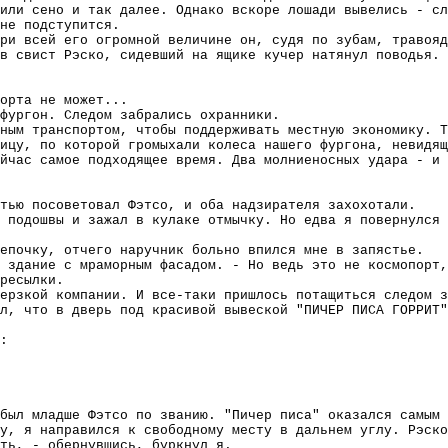
или сено и так далее. Однако вскоре лошади вывелись - сл
не подступится.
ри всей его огромной величине он, судя по зубам, травояд
в свист Рэско, сидевший на ящике кучер натянул поводья.
орта не может...
фургон. Следом забрались охранники.
ным транспортом, чтобы поддерживать местную экономику. Т
лицу, по которой громыхали колеса нашего фургона, невидящ
йчас самое подходящее время. Два молниеносных удара - и 
тью посоветовал Фэтсо, и оба надзирателя захохотали.
з подошвы и зажал в кулаке отмычку. Но едва я повернулся 
епочку, отчего наручник больно впился мне в запястье.
 здание с мраморным фасадом. - Но ведь это не космопорт,
ресылки.
ерзкой компании. И все-таки пришлось потащиться следом з
л, что в дверь под красивой вывеской "ПИЧЕР ПИСА ГОРРИТ"
:
 был младше Фэтсо по званию. "Пичер писа" оказался самым 
у, я направился к свободному месту в дальнем углу. Рэско
ть, - обернувшись, буркнул я.