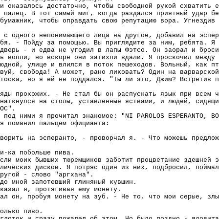
ни оказалось достаточно, чтобы свободной рукой схватить е
 палец. В тот самый миг, когда раздался приятный удар бе
бумажник, чтобы оправдать свою репутацию вора. Угнездив 
 с одного непонимающего лица на другое, добавил на эспер
бя. - Пойду за помощью. Вы приглядите за ним, ребята. Я 
дверь - и едва не угодил в лапы Фэтсо. Он заорал и броси
ь вопли, но вскоре они затихли вдали. Я проскочил между 
юдной, улице и влился в поток пешеходов. Вольный, как пт
вуй, свобода! А может, рано ликовать? Один на варварской
тоска, но я ей не поддался. "Ты ли это, Джим? Встретив п
яды прохожих. - Не стал бы он распускать язык при всем ч
наткнулся на столы, уставленные яствами, и людей, сидящи
ОС".
 под ними я прочитал знакомое: "NI PAROLOS ESPERANTO, BO
я поманил пальцем официанта:
ворить на эсперанто, - проворчал я. - Что можешь предлож
и-ка побольше пива.
сли моих бывших тюремщиков заботит процветание здешней э
лических дисков. Я потряс один из них, подбросил, поймал
ругой - слово "аргхана".
до мной запотевший глиняный кувшин.
казал я, протягивая ему монету.
ал он, пробуя монету на зуб. - Не то, что мои серые, злы
олько пиво.
глоток и сразу пожалел об этом. Но было поздно - ядовита