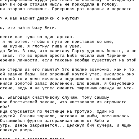
ше? Ни одна стоящая мысль не приходила в голову.
ня оторвал официант. Прикрывая рот ладонью и воровато
? А как насчет девочки с кнутом?
ь, это найти базу Лиги.
вести вас туда за один аргхан.
, я не хотел, чтобы в пути он приставал ко мне,
 на кухне, я глотнул пива и ушел.
до Бибз. В том, что капитану Гарту удалось бежать, я не
 знал, что во время ареста Бибз носила имя Мэрианни
ерение личности, если таковые вообще существуют на этой
же стерли из его памяти? Это вполне возможно, как и то,
ой здание базы. Как огромный крутой утес, высилось оно
оторой то и дело исчезали поднявшиеся по знакомой
нился золотой запас Вселенной. Шло время, я безуспешно
стене, ведь я не успел сменить тюремную одежду на что-
ь. Благодаря счастливому случаю, тому самому
вое блюстителей закона, что явствовало из огромного
ибз!
оица спускается по лестнице на тротуар. Один из
 другой. Лошади заржали, вставая на дыбы, послышалась
Оставшийся фургон загораживал меня от Бибз и
утрь, дверь закрывается... Щелкнул бич кучера, и ящик
спахнул дверь.