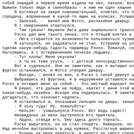
собой лошадей и первое время ездили на них, пахали, воз
Выжили только люди и свинобразы - к ним ни один хищник 
Я взглянул на зверя повнимательней, отметил, что п
сородича, впряженные в какой-то ящик на колесах. Услыша
- Залезай, -
велел мне Фэтсо, распахивая дверцу.
Я с омерзением отшатнулся.
- Там грязно! Неужели Лига даже нормального трансп
Рэско дал мне такого пинка, что я птицей влетел в 
- Лига старается по возможности пользоваться тузем
Я заткнулся, но радоваться не стал. Устремив на у
сделав какую-нибудь гадость паршивцу Рэско. Пожалуй, се
Нагнувшись, я с остервенением почесал лодыжку.
- Тут клопы! Меня укусили!
- А ты их тоже укуси, - с детской непосредственнос
Вот и чудненько. Они не заметили, как я вытащил и
фургон остановился, и Фэтсо отворил дверцу.
- Выходи, - велел он мне, а Рэско с силой дернул ц
Выбравшись из фургона, я в недоумении уставился на
Рэско и потащил меня за собой. - Это местный вариант пе
Я решил, что дальше не пойду, хватит с меня этой м
какая-нибудь лазейка. Вскоре она подвернулась. Я замети
догадаться, что означает надпись.
Я остановился и, показывая пальцем на дверь, заныл
- Я хочу туда! Ну, пожалуйста!
- Нельзя! - ухмыльнулся Рэско. Вот ведь садист!
Неожиданно за меня заступился его приятель.
- Ладно, отведи его. Ему здесь долго торчать.
Рэско выругался, но не стал спорить. Наверное, он
Над желобом выстроились в ряд мужики. Расстегнув ширинк
- Будешь на меня пялиться, я ничего не смогу сдела