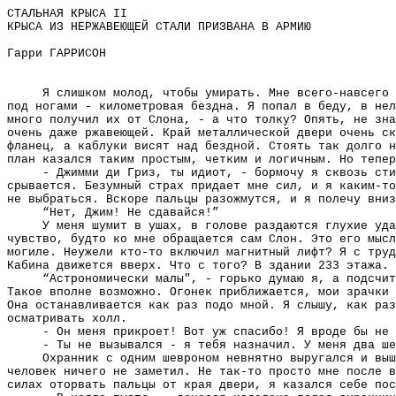
СТАЛЬНАЯ КРЫСА II
КРЫСА ИЗ НЕРЖАВЕЮЩЕЙ СТАЛИ ПРИЗВАНА В АРМИЮ
Гарри ГАРРИСОН
Я слишком молод, чтобы умирать. Мне всего-навсего 
под ногами - километровая бездна. Я попал в беду, в нел
много получил их от Слона, - а что толку? Опять, не зна
очень даже ржавеющей. Край металлической двери очень ск
фланец, а каблуки висят над бездной. Стоять так долго н
план казался таким простым, четким и логичным. Но тепер
- Джимми ди Гриз, ты идиот, - бормочу я сквозь сти
срывается. Безумный страх придает мне сил, и я каким-то
не выбраться. Вскоре пальцы разожмутся, и я полечу вниз
“Нет, Джим! Не сдавайся!”
У меня шумит в ушах, в голове раздаются глухие уда
чувство, будто ко мне обращается сам Слон. Это его мысл
могиле. Неужели кто-то включил магнитный лифт? Я с труд
Кабина движется вверх. Что с того? В здании 233 этажа. 
“Астрономически малы", - горько думаю я, а подсчит
Такое вполне возможно. Огонек приближается, мои зрачки 
Она останавливается как раз подо мной. Я слышу, как раз
осматривать холл.
- Он меня прикроет! Вот уж спасибо! Я вроде бы не 
- Ты не вызывался - я тебя назначил. У меня два ше
Охранник с одним шевроном невнятно выругался и выш
человек ничего не заметил. Не так-то просто мне после в
силах оторвать пальцы от края двери, я казался себе пос