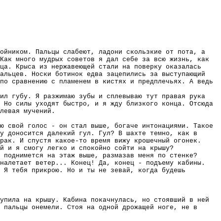
ойником. Пальцы слабеют, ладони скользкие от пота, а
Как много мудрых советов я дал себе за всю жизнь, как
ца. Крыса из нержавеющей стали на поверку оказалась
пальцев. Носки ботинок едва зацепились за выступающий
по сравнению с пламенем в кистях и предплечьях. А ведь
ил губу. Я разжимаю зубы и сплевываю тут правая рука
 Но силы уходят быстро, и я жду близкого конца. Отсюда
левая мучений.
ю свой голос - он стал выше, богаче интонациями. Такое
у доносится далекий гул. Гул? В шахте темно, как в
рак. И спустя какое-то время вижу крошечный огонек.
й и я смогу легко и спокойно сойти на крышу?
 поднимется на этаж выше, размазав меня по стенке?
 налетает ветер... Конец! Да, конец - подъему кабины.
 Я тебя прикрою. Но и ты не зевай, когда будешь
упила на крышу. Кабина покачнулась, но стоявший в ней
 пальцы онемели. Стоя на одной дрожащей ноге, не в