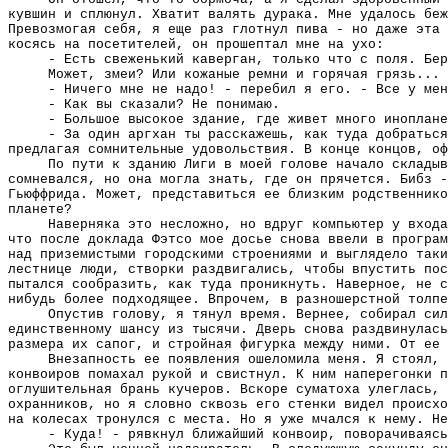
кувшин и сплюнул. Хватит валять дурака. Мне удалось беж
Превозмогая себя, я еще раз глотнул пива - но даже эта 
косясь на посетителей, он прошептал мне на ухо:
- Есть свеженький каверган, только что с поля. Бер
Может, змеи? Или кожаные ремни и горячая грязь...
- Ничего мне не надо! - перебил я его. - Все у мен
- Как вы сказали? Не понимаю.
- Большое высокое здание, где живет много иноплане
- За один аргхан ты расскажешь, как туда добраться
предлагая сомнительные удовольствия. В конце концов, оф
По пути к зданию Лиги в моей голове начало склады
сомневался, но она могла знать, где он прячется. Бибз -
Гьюффрида. Может, представиться ее близким родственнико
планете?
Наверняка это несложно, но вдруг компьютер у вход
что после доклада Фэтсо мое досье снова ввели в програм
над приземистыми городскими строениями и выглядело таки
лестнице люди, створки раздвигались, чтобы впустить пос
пытался сообразить, как туда проникнуть. Наверное, не с
нибудь более подходящее. Впрочем, в разношерстной толпе
Опустив голову, я тянул время. Вернее, собирал сил
единственному шансу из тысячи. Дверь снова раздвинулась
размера их сапог, и стройная фигурка между ними. От ее 
Внезапность ее появления ошеломила меня. Я стоял, 
конвоиров помахал рукой и свистнул. К ним наперегонки п
оглушительная брань кучеров. Вскоре суматоха улеглась, 
охранников, но я словно сквозь его стенки видел происхо
на колесах тронулся с места. Но я уже мчался к нему. Не
- Куда! - рявкнул ближайший конвоир, поворачиваясь