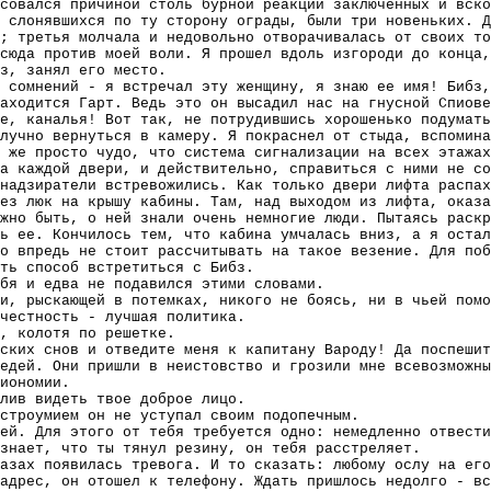
совался причиной столь бурной реакции заключенных и вско
 слонявшихся по ту сторону ограды, были три новеньких. Д
; третья молчала и недовольно отворачивалась от своих то
сюда против моей воли. Я прошел вдоль изгороди до конца,
з, занял его место.
 сомнений - я встречал эту женщину, я знаю ее имя! Бибз,
аходится Гарт. Ведь это он высадил нас на гнусной Спиове
е, каналья! Вот так, не потрудившись хорошенько подумать
лучно вернуться в камеру. Я покраснел от стыда, вспомин
 же просто чудо, что система сигнализации на всех этажах
а каждой двери, и действительно, справиться с ними не со
надзиратели встревожились. Как только двери лифта распа
ез люк на крышу кабины. Там, над выходом из лифта, оказ
жно быть, о ней знали очень немногие люди. Пытаясь раск
ь ее. Кончилось тем, что кабина умчалась вниз, а я остал
о впредь не стоит рассчитывать на такое везение. Для поб
ть способ встретиться с Бибз.
бя и едва не подавился этими словами.
и, рыскающей в потемках, никого не боясь, ни в чьей помо
честность - лучшая политика.
, колотя по решетке.
ских снов и отведите меня к капитану Вароду! Да поспешит
едей. Они пришли в неистовство и грозили мне всевозможны
иономии.
лив видеть твое доброе лицо.
строумием он не уступал своим подопечным.
тей. Для этого от тебя требуется одно: немедленно отвести
знает, что ты тянул резину, он тебя расстреляет.
азах появилась тревога. И то сказать: любому ослу на его
адрес, он отошел к телефону. Ждать пришлось недолго - вс