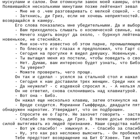
мускулами и салом. Они отомкнули замок моей камеры, отв
Появившийся несколькими минутами позже лейтенант зевал 
- Мне не о .чем разговаривать с мелкой сошкой, - с
- Заткнись, ди Гриз, если не хочешь неприятностей.
возвращайся в камеру.
Его слова показались мне убедительными. Да и выбор
- Вам приходилось слышать о космической свинье, на
- Нечего ходить вокруг да около, - буркнул лейтена
новенькое, не стесняйся.
- Мне кое-что известно об этом парне, промышляющем
- По блеску в его глазах я предположил, что Гарт с
- Сегодня на прогулке я видел девушку. Новенькую. 
- Ты вытащил меня из постели, чтобы поведать о сво
- Нет. Думаю, вам интересно будет узнать, что Бибз
- Ты уверен?
- Можете проверить, чего проще.
Он так и сделал - уселся за стальной стол и нажал 
- Сегодня к нам доставили трех женщин. Среди них н
- Да неужели? - с издевкой спросил я. - А нельзя л
Он не ответил, снова склонившись над клавиатурой. 
- Вот она - Бибз.
Он нажал еще несколько клавиш, затем откинулся на 
- Вроде сходится. Мэрианни Гьюффрида, двадцати пят
обнаружен наркотик. Утверждает, что он подброшен.
- Спросите ее о Гарте. Не захочет говорить - заста
- Спасибо за помощь, ди Гриз. В твоем досье появит
силой вытягивать из людей признание. Наши средства набл
- Вот уж спасибо! - хмыкнул я. - Спасибо за спасиб
- Ну, это как раз несложно выяснить. - Он пробежал
Тебе предстоит возвращение на Бит О'Хэвен. Там теб