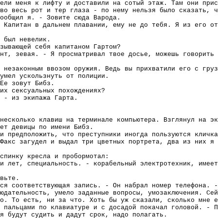
ели меня к лифту и доставили на сотый этаж. Там они прис
во весь рот и тер глаза - по нему нельзя было сказать, ч
ообщил я. - Зовите сюда Варода.
 Капитан в дальнем плавании, ему не до тебя. Я из его от
 был невелик.
зывающей себя капитаном Гартом?
нт, зевая. - Я просматривал твое досье, можешь говорить 
 незаконным ввозом оружия. Ведь вы прихватили его с груз
умел ускользнуть от полиции.
Ее зовут Бибз.
их сексуальных похождениях?
 - из экипажа Гарта.
несколько клавиш на терминале компьютера. Взглянул на эк
ет девицы по имени Бибз.
и предположить, что преступники иногда пользуются кличка
Факс загудел и выдал три цветных портрета, два из них я 
спинку кресла и пробормотал:
и лет, специальность. - корабельный электротехник, имеет
вьте.
ся соответствующая запись. - Он набрал номер телефона. -
юдательность, умело заданные вопросы, умозаключения. Сей
о. То есть, ни за что. Хоть бы уж сказали, сколько мне е
 пальцами по клавиатуре и с досадой покачал головой. - П
я будут судить и дадут срок, надо полагать.