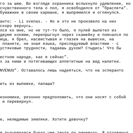
го за шею. Во взгляде охранника вспыхнуло удивление, но
счувственного тела о пол, я освободился от "браслета".
бумажник в своем кармане, я выпрямился и оглянулся.
анто: - Li svenas. - Но и это не произвело на них
скоро вернусь.
лся ко мне, но не тут-то было, я пулей вылетел из
двумя конями, перепрыгнул через скамейку и помчался по
ица, я брел, насвистывая и глазея на вывески, на
 планете, не зная языка, преследуемый властями - с
устяковые трудности, падаешь духом? Стыдись! Что бы
естном народе, как я сейчас".
х за ними и потягивающих аппетитные на вид напитки.
NVENUU". Оставалось лишь надеяться, что на эсперанто
ить из выпивки, папаша?
кономики, резонно предположить, что они носят с собой
 и перевернул.
е, нелюдимые земляки. Хотите девочку?
я пузырящаяся бурда уже текла по пищеводу. Я отодвинул