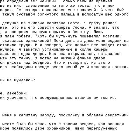
ре определил ее: женщины. Только бабы да крепкая
ве из них, слепленные из того же теста, что и мои
варок. Ее походка показалась мне знакомой. С чего бы?
 ткнул суставом согнутого пальца в волосатую шею одного
 девушка из экипажа капитана Гарта. Я сразу решил:
нте, это на его совести смерть Слона. А значит, его
, я совершил нелепую попытку к бегству. Лишь
ая план побега. "Хоть бы чуть-чуть пошевелил мозгами,
 оказалась одинаковой! Пока день за днем меня водили на
ставило труда. И я поверил, что дальше все пойдет столь
хнулись, я заметил установленные в холле камеры
алась еще одна дверь. Как она открывалась, оставалось
рыть эту тайну, я встал на нижний фланец двери,
ся висеть над бездной. Что и говорить, из этого
ега необходимы прежде всего ясный ум и железная логика.
щи не нуждаясь?
е, лежебоки!
ми увечьями; я с воодушевлением отвечал им тем же.
 меня к капитану Вароду, поскольку я обладаю секретными
 месте было бы ясно, что с такими вещами, как военная
коре появились двое охранников, явно перегруженных