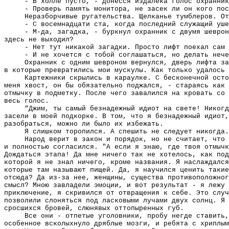
- В холле пусто, - донесся издалека голос охранник
- Проверь память монитора, не засек ли он кого пос
Неразборчивые ругательства. Щелканье тумблеров. От
- С восемнадцати ста, когда последний служащий уше
- М-да, загадка, - буркнул охранник с двумя шеврон
здесь не выходил?
- Нет тут никакой загадки. Просто лифт поехал сам 
- И не хочется с тобой соглашаться, но делать нече
Охранник с одним шевроном вернулся, дверь лифта за
в которые превратились мои мускулы. Как только удалось 
Картежники скрылись в караулке. С бесконечной осто
меня хвост, он бы обязательно поджался, - стараясь как 
отмычку в подметку. После чего завалился на кровать со 
весь голос.
“Джим, ты самый безнадежный идиот на свете! Никогд
засели в моей подкорке. В том, что я безнадежный идиот,
разобраться, можно ли было их избежать.
Я слишком торопился. А спешить не следует никогда.
Народ верит в закон и порядок, но не считает, что
и полностью согласился. "А если я знаю, где твоя отмычк
Дождаться этапа! Да мне ничего так не хотелось, как под
которой я не знал ничего, кроме названия. Я наслаждался
которые там называют пищей. Да, я научился ценить такие
отсюда? Да из-за нее, женщины, существа противоположног
смысл? Мною завладели эмоции, и вот результат - я лежу 
приключение, я скривился от отвращения к себе. Это случ
позволили слоняться под ласковыми лучами двух солнц. Я 
сросшихся бровей, слюнявых оттопыренных губ.
Все они - отпетые уголовники, пробу негде ставить,
особенное всколыхнуло дряблые мозги, и ребята с хриплым