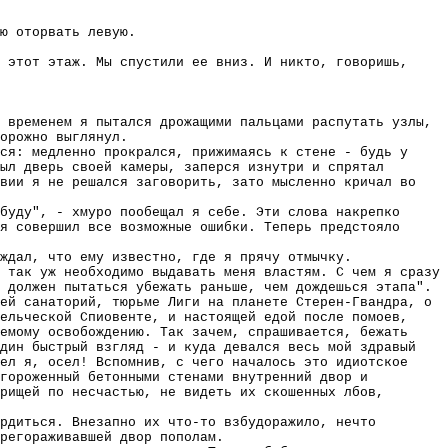
ю оторвать левую.
 этот этаж. Мы спустили ее вниз. И никто, говоришь,
 временем я пытался дрожащими пальцами распутать узлы,
орожно выглянул.
ся: медленно прокрался, прижимаясь к стене - будь у
ыл дверь своей камеры, заперся изнутри и спрятал
лвии я не решался заговорить, зато мысленно кричал во
буду", - хмуро пообещал я себе. Эти слова накрепко
я совершил все возможные ошибки. Теперь предстояло
ждал, что ему известно, где я прячу отмычку.
 так уж необходимо выдавать меня властям. С чем я сразу
 должен пытаться убежать раньше, чем дождешься этапа".
ей санаторий, тюрьме Лиги на планете Стерен-Гвандра, о
ельческой Спиовенте, и настоящей едой после помоев,
емому освобождению. Так зачем, спрашивается, бежать
Один быстрый взгляд - и куда девался весь мой здравый
ел я, осел! Вспомнив, с чего началось это идиотское
огороженный бетонными стенами внутренний двор и
рищей по несчастью, не видеть их скошенных лбов,
рдиться. Внезапно их что-то взбудоражило, нечто
регораживавшей двор пополам.