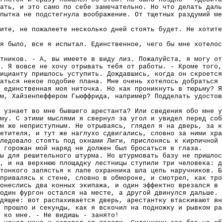
ать, и это само по себе замечательно. Но что делать даль
пытка не подстегнула воображение. От тщетных раздумий ме
ите, не пожалеете несколько дней стоять будет. Не хотите
я было, все я испытал. Единственное, чего бы мне хотелос
тников. - А, вы имеете в виду лиз. Пожалуйста, я могу от
. Я вовсе не хочу отрывать тебя от работы. - Кроме того
ицианту пришлось уступить. Дождавшись, когда он скроется
ваться некое подобие плана. Мне очень хотелось добраться 
 единственная моя ниточка. Но как проникнуть в тюрьму? Я
м, Хайзенпеффером Гьюффрида, например? Подделать удостов
а узнает во мне бывшего арестанта? Или сведения обо мне у
му. С этими мыслями я свернул за угол и увидел перед соб
м же неприступным. Не отрываясь, глядел я на дверь, за к
етителя, и тут же наглухо сдвигались, словно за ними хра
ледовало стоять под окнами Лиги, прислонясь к кирпичной 
 горожан мой наряд не должен был бросаться в глаза.
ы для решительного штурма. Но штурмовать базу не пришлос
, и на верхнюю площадку лестницы ступили три человека: д
тонкого запястья к лапе охранника шла цепь наручников. Б
привалясь к стене, словно в обмороке, и смотрел, как тр
онеслись два конных экипажа, и один эффектно врезался в
один фургон остался на месте, а другой двинулся дальше. 
дящее: вот распахивается дверь, арестантку втаскивают вн
 прошло и секунды, как я вскочил на подножку и рывком ра
 ко мне. - Не видишь - занято!