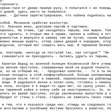
а.
тороннего.
орвав-таки от двери правую руку, я попытался с ее помощь
л домой, здесь никто не появлялся.
ами. - Датчики зарегистрировали, что кабина поднялась на
собой. Механизм сработал вхолостую.
го. Поехали вниз, доиграем партию в картишки.
крылась. На этаже, где находилась тюрьма, они вышли. Тем
это сделать, я открыл люк в крыше, проник в кабину и ост
рожностью я вернулся в камеру тем же путем, каким выбрал
можно меньше шуметь, отпер замки дверей в коридоре, откр
вздохом, который мог слышать весь мир. В тюремном безмо
а, повторяю, никогда не поступай так, как сегодня!" "Не 
 сомневаться не приходилось - пытаясь удрать из тюрьмы, 
 Капитан Варод из военной полиции Космической Лиги утвер
 за мелкие проступки, совершенные мной на родной планете,
а, но не отбираю ее, -
продолжал капитан, -
то и ты не
ольше посидеть в этой комфортабельной, больше напоминающ
 отдыхом после тягот и лишений, перенесенных на рабовлад
 вещи. Я радовался жизни и копил силы, готовясь к немину
о пола, которое я и видел-то один миг, но сразу узнал. 
на тюремной койке и кляну себя за неосторожность. Эх, ос
илось во время прогулки, когда заключенных выпустили в 
бродил от стены к стене, стараясь не замечать своих това
 и тем, что я оказался среди них, отнюдь не следовало го
и возгласами и похабными жестами бросились к решетке, пе