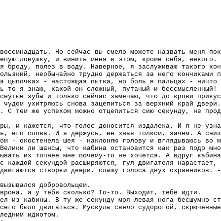
восемнадцать. Но сейчас вы смело можете назвать меня пок
епую ловушку, и винить меня в этом, кроме себя, некого. 
я броду, полез в воду. Наверное, я заслуживаю такого кон
ользкий, необычайно трудно держаться за него кончиками 
а цыпочках - настоящая пытка, но боль в пальцах - ничто 
ь-то я знаю, какой он сложный, путаный и бессмысленный!
снутые зубы и только сейчас замечаю, что до крови прикус
 чудом ухитряюсь снова зацепиться за верхний край двери.
. С тем же успехом можно отцепиться сию секунду, не прод
ры, и кажется, что голос доносится издалека. И я не узна
ь, его слова. И я держусь, не зная толком, зачем. А сниз
ом - окостенела шея - наклоняю голову и вглядываюсь во м
Велики ли шансы, что кабина остановится как раз подо мно
ывать их точнее мне почему-то не хочется. А вдруг кабина
с каждой секундой расширяются, гул двигателя нарастает,
двигаются створки двери, слышу голоса двух охранников. -
вызывался добровольцем.
врона, а у тебя сколько? То-то. Выходит, тебе идти.
ел из кабины. В ту же секунду моя левая нога бесшумно ст
сего было двигаться. Мускулы свело судорогой, скрюченные
ледним идиотом.