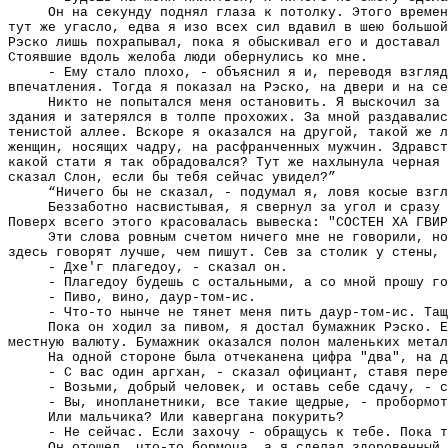
Он на секунду поднял глаза к потолку. Этого време
тут же угасло, едва я изо всех сил вдавил в шею большой
Рэско лишь похрапывал, пока я обыскивал его и доставал 
Стоявшие вдоль желоба люди обернулись ко мне.
- Ему стало плохо, - объяснил я и, переводя взгляд
впечатления. Тогда я показал на Рэско, на двери и на се
Никто не попытался меня остановить. Я выскочил за 
здания и затерялся в толпе прохожих. За мной раздавалис
тенистой аллее. Вскоре я оказался на другой, такой же л
женщин, носящих чадру, на расфранченных мужчин. Здравст
какой стати я так обрадовался? Тут же нахлынула черная 
сказал Слон, если бы тебя сейчас увидел?”
“Ничего бы не сказал, - подумал я, ловя косые взгл
Беззаботно насвистывая, я свернул за угол и сразу 
Поверх всего этого красовалась вывеска: "СОСТЕН ХА ГВИР
Эти слова ровным счетом ничего мне не говорили, но
здесь говорят лучше, чем пишут. Сев за столик у стены, 
- Дхе'г плагедоу, - сказал он.
- Плагедоу будешь с остальными, а со мной прошу го
- Пиво, вино, даур-том-ис.
- Что-то нынче не тянет меня пить даур-том-ис. Тащ
Пока он ходил за пивом, я достал бумажник Рэско. Е
местную валюту. Бумажник оказался полон маленьких метал
На одной стороне была отчеканена цифра "два", на д
- С вас один аргхан, - сказал официант, ставя пере
- Возьми, добрый человек, и оставь себе сдачу, - с
- Вы, инопланетники, все такие щедрые, - пробормот
Или мальчика? Или кавергана покурить?
- Не сейчас. Если захочу - обращусь к тебе. Пока т
Он отошел, что-то бормоча, а я сделал здоровенный 