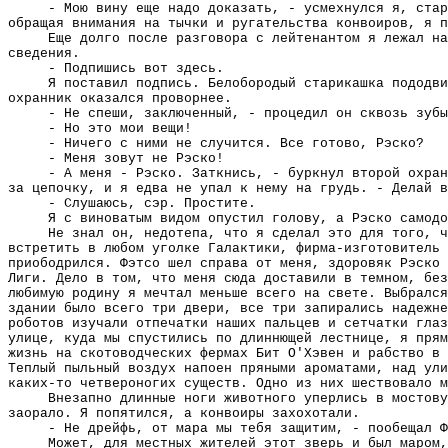
- Мою вину еще надо доказать, - усмехнулся я, ста
обращая внимания на тычки и ругательства конвоиров, я п
Еще долго после разговора с лейтенантом я лежал на
сведения.
- Подпишись вот здесь.
Я поставил подпись. Белобородый старикашка пододви
охранник оказался проворнее.
- Не спеши, заключенный, - процедил он сквозь зубы
- Но это мои вещи!
- Ничего с ними не случится. Все готово, Рэско?
- Меня зовут не Рэско!
- А меня - Рэско. Заткнись, - буркнул второй охра
за цепочку, и я едва не упал к нему на грудь. - Делай в
- Слушаюсь, сэр. Простите.
Я с виноватым видом опустил голову, а Рэско самодо
Не знал он, недотепа, что я сделал это для того, ч
встретить в любом уголке Галактики, фирма-изготовитель 
приободрился. Фэтсо шел справа от меня, здоровяк Рэско 
Лиги. Дело в том, что меня сюда доставили в темном, без
любимую родину я мечтал меньше всего на свете. Выбрался
здании было всего три двери, все три запирались надежне
роботов изучали отпечатки наших пальцев и сетчатки глаз
улице, куда мы спустились по длиннющей лестнице, я прям
жизнь на скотоводческих фермах Бит О'Хэвен и рабство в 
Теплый пыльный воздух напоен пряными ароматами, над ули
каких-то четвероногих существ. Одно из них шествовало м
Внезапно длинные ноги животного уперлись в мостову
заорало. Я попятился, а конвоиры захохотали.
- Не дрейфь, от мара мы тебя защитим, - пообещал Ф
Может, для местных жителей этот зверь и был маром,