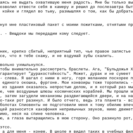
раясь не выдать охватившую меня радость. Мне бы только вы
озволил отвести себя в камеру и решил до послезавтра быт
 койке и глядел во тьму, размышляя о том, как бы добрать
нул мне пластиковый пакет с моими пожитками, отнятыми пр
. - Вещдоки мы передадим кому следует.
нник, крепко сбитый, неприятный тип, чье правое запястье 
се, что я тебе скажу, и не вздумай зубы скалить.
вольно ухмыльнулся.
тобы внимательно рассмотреть браслеты. Ага, "Бульдожья Х
гарантирует "дуракостойкость". Может, дурак и не сумеет 
- слева. Я шагал с ними в ногу, горя желанием поскорее п
 единого окошка, фургоне. Мои конвоиры тоже торопились -
 из здания оказалось непростым делом, и я который раз мы
е, чем воздушные шлюзы космических кораблей. Мы прошли м
, затем загудели механизмы раздвигающейся двери, и на на
о-таки рот разинул. И было отчего, ведь эта планета - вс
болотах Спиовенты не подготовили меня к тому обилию впеч
цей разносится какофония непривычных звуков, мимо движет
имо, неся на спине человека.
ю, а глаза вытаращились в мою сторону. Оно разинуло рот,
этсо.
 а для меня - конем. В школе я видел таких в учебных фил