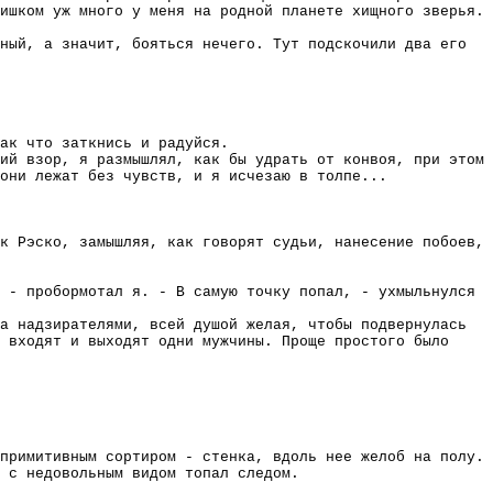
ишком уж много у меня на родной планете хищного зверья.
ный, а значит, бояться нечего. Тут подскочили два его
ак что заткнись и радуйся.
ий взор, я размышлял, как бы удрать от конвоя, при этом
они лежат без чувств, и я исчезаю в толпе...
к Рэско, замышляя, как говорят судьи, нанесение побоев,
 - пробормотал я. - В самую точку попал, - ухмыльнулся
а надзирателями, всей душой желая, чтобы подвернулась
 входят и выходят одни мужчины. Проще простого было
примитивным сортиром - стенка, вдоль нее желоб на полу.
 с недовольным видом топал следом.