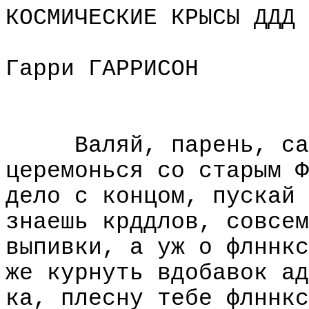
КОСМИЧЕСКИЕ КРЫСЫ ДДД
Гарри ГАРРИСОН
Валяй, парень, са
церемонься со старым Ф
дело с концом, пускай 
знаешь крддлов, совсем
выпивки, а уж о флннкс
же курнуть вдобавок ад
ка, плесну тебе флннкс