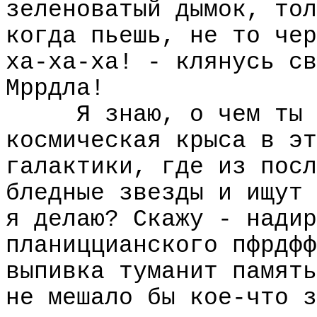
зеленоватый дымок, тол
когда пьешь, не то чер
ха-ха-ха! - клянусь св
Мррдла!
Я знаю, о чем ты 
космическая крыса в эт
галактики, где из посл
бледные звезды и ищут 
я делаю? Скажу - надир
планиццианского пфрдфф
выпивка туманит память
не мешало бы кое-что з