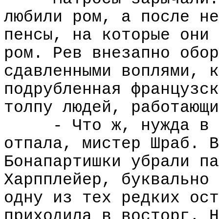
любили ром, а после не
пенсы, на которые они 
ром. Рев внезапно обор
сдавленными воплями, к
подрубленная французск
толпу людей, работающи
- Что ж, нужда в 
отпала, мистер Шраб. В
Бонапартишки убрали па
Харпплейер, буквально 
одну из тех редких ост
приходила в восторг. Н