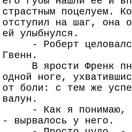
его губы нашли ее и вп
страстным поцелуем. Ко
отступил на шаг, она о
ей улыбнулся.
- Роберт целовалс
Гвенн.
В ярости Френк пн
одной ноге, ухватившис
от боли: с тем же успе
валун.
- Как я понимаю, 
- вырвалось у него.
- Просто чудо, - 