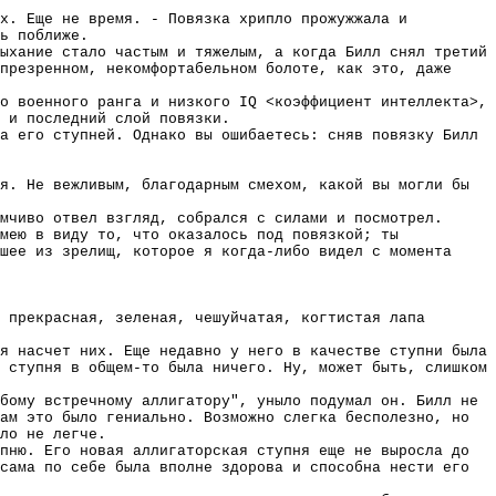
Ох. Еще не время. - Повязка хрипло прожужжала и
ь поближе.
ыхание стало частым и тяжелым, а когда Билл снял третий
презренном, некомфортабельном болоте, как это, даже
о военного ранга и низкого IQ <коэффициент интеллекта>,
 и последний слой повязки.
а его ступней. Однако вы ошибаетесь: сняв повязку Билл
я. Не вежливым, благодарным смехом, какой вы могли бы
мчиво отвел взгляд, собрался с силами и посмотрел.
мею в виду то, что оказалось под повязкой; ты
шее из зрелищ, которое я когда-либо видел с момента
 прекрасная, зеленая, чешуйчатая, когтистая лапа
я насчет них. Еще недавно у него в качестве ступни была
 ступня в общем-то была ничего. Ну, может быть, слишком
бому встречному аллигатору", уныло подумал он. Билл не
ам это было гениально. Возможно слегка бесполезно, но
ло не легче.
пню. Его новая аллигаторская ступня еще не выросла до
сама по себе была вполне здорова и способна нести его