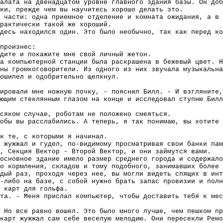
алата на двенадцатом уровне главного здания базы. Он доб
ки, прежде чем вы научитесь хорошо делать это.
 части: одна приемное отделение и комната ожидания, а в 
рактически такой же хороший.
десь находился один. Это было необычно, так как перед ко
произнес:
дите и покажите мне свой личный жетон.
а компьютерной станции была раскрашена в бежевый цвет. Н
ны громкоговорители. Из одного из них звучала музыкальна
ошипел и одобрительно щелкнул.
ировали мне ножную почку, - пояснил Билл. - И взгляните,
ющим стеклянным глазом на конце и исследовал ступню Билл
сяком случае, роботам не положено смеяться.
обы вы расслабились. А теперь, я так понимаю, вы хотите 
к те, с которыми я начинал.
 жужжал и гудел, по-видимому просматривая свои банки пам
, Секция Вектор - Второй Вектор, и они займутся вами.
 основное здание имело размер среднего города и содержало
о кормления, складов и тому подобного, занимавших более 
дый раз, проходя через нее, вы могли видеть спящих в инт
-либо на базе, с собой нужно брать запас провизии и полн
 карт для гольфа.
та. - Меня прислал компьютер, чтобы доставить тебя к мес
 Но все равно вошел. Это было много лучше, чем пешком пр
карт жужжал сам себе веселую мелодию. Они пересекли Ремо