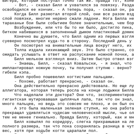
Бигера, который поступал точно так же. Правда тот, коне
- Вот, - сказал Билл и ухватился за повязку. Разда
освободился ее кончик. - А теперь пора, - сказал он, ра
Когда Билл размотал второй слой, они все разом вз
слой повязки, многие нервно сжали ладони. Нога Билла не
тараканьи бои были событием более значительным, чем бор
Возбуждение, или что бы то ни было, достигло пика
битком набившихся в заполненный дымом пластиковый домик
Конечно вы думаете, что Билл одним из первых взгля
суеверно посмотрел куда-то в сторону. Последний день у 
Он посмотрел на внимательные лица вокруг него, их 
Толпа издала хихикающий звук. Это было странно, со
ожидать услышать в ответ на распускание ножной почки, а
Билл мельком взглянул вниз. Затем быстро отвел взг
- Знаешь, Билл, - сказал Ковальски, - я знал, что 
имплантировал ножную почку, ты получил ступню - верно? 
гибели кэпа.
Билл пробно пошевелил когтистыми пальцами.
- Похоже, работает прекрасно, - сказал он.
Она действительно прекрасно действовала. Но еще лу
аллигатора, которая теперь росла на конце лодыжки Билла
Что наделали эти доктора? Они что, экспериментиро
гигантская мутировавшая цыплячья лапа, так что он знал,
много пальцев, но ведь это совсем не плохо, и он был оч
А это была маленькая зеленая ступня, но она работа
прекращал удивляться чудесам человеческой мысли, чье ол
тем не менее гениально. Правда Биллу, который, как и мн
Билл ковылял по коридору, слегка прихрамывая на ле
полного размера, так что пока сохранялась разница в чут
вес, хотя при ходьбе когти царапали пол.