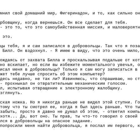
мнил свой домашний мир, Фигеринадон, и то, как сильно он
рбовщику, когда вернешься. Он все сделает для тебя.
- это то, что это самоубийственная миссия, и маловероятн
 это.
цы тебя, я и сам записался в добровольцы. Так что я поза
 Билл. Он вздохнул. - Я имею в виду, что это очень мило,
бождаясь от захвата Билла и проскальзывая подальше от кот
но вскипает, но если вы избежите моментального увечья, о
исал меня в добровольцы? Только я сам могу записаться в 
жет тебе лучше спросить об этом компьютер?
десь недавно, не так ли? Извиняюсь, что спрашиваю, но ст
- прохныкал он отвратительным механическим голосом.
л, испытывая отвращение к электронному жалобщику.
зглянуть.
ская ножка. Но я никогда раньше не видел этой ступни. Го
тому что ты смотрел ее, когда я был здесь раньше. Что ты
забыть, просто я давно не думал об этом, - ответил компь
хотя... Да, вот оно. Ты прав, ты что-то говорил о своей 
лся в добровольцы на опасное задание.
попросили меня найти добровольца, я послал им первого, к