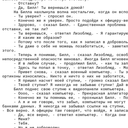
- Отставку?
- Да, Билл! Ты вернешься домой!
На Билла нахлынула волна ностальгии, когда он вспо
- Ты уверен? - спросил он.
- Конечно же я уверен. Просто подойди к офицеру-ве
- Здорово, - сказал Билл. - Единственная проблема 
отставки, не так ли?
- Ты вернешься, - ответил Лизоблюд. - Я гарантирую
- И каким же образом?
- Потому что после того, как я записал в доброволь
- Ты даже о себе не можешь позаботиться, - заметил
этого.
- Теперь я понимаю, Билл, - сказал Лизоблюд, осво
непосредственной опасности миновал. Иногда Билл мгновен
- И в любом случае, - продолжил Билл, - как ты зап
- Здесь ты попал в точку, - ответил Лизоблюд. - Мо
- Привет снова, - сказал военный компьютер. - Ты з
ортиконы износились. Никто и ничто о них не заботится, 
- Я пришел насчет моей ступни, - громко сказал Бил
- Твоей ступни? Я никогда не забываю ступни! Дай в
Билл поднес свою ступню к видеопанели компьютера.
- Оооо, - сказал компьютер. - Прекрасная аллигатор
- Конечно же ты помнишь ее, - прохныкал Билл. - По
- А я и не говорю, что забыл, компьютеры не могут 
банками данных. Я никогда не забывал ссылки на ступни, 
- Все верно. А офицеры там говорят, что войдя, я записа
- Да, все верно, - ответил компьютер. - Когда они 
- Меня?
- Тебя.
- Но я не доброволец.