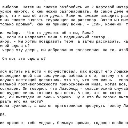
е выборов. Затем мы сможем разбомбить их к чертовой матер
урисе никого, с кем можно разговаривать. На самом деле 
рен, ты и сам об этом думал. Если мы сможем высадить раз
м мы сможем вызвать тсурианцев на разговор. Затем мы выс
только кровью", как на причину войны. - Если, конечно, т
ил майор. - Что ты думаешь об этом, Билл?
ь, если вы направите меня в Медицинский сектор...
айор. - Мы хотим поздравить тебя, а затем рассказать, ка
мной сделать?
 через эту дверь, вы добровольно согласились на то, чтоб
 Он мог это сделать?
лся встать на ноги и почувствовал, как вокруг его лодыже
последних дней все сослуживцы избивали его, потому что о
олучал настоящий десантник, это то, что вся жизнь - спло
кальной противоположности прикосновения Мида, когда все,
согласен. Он говорил, что Лизоблюд - классический случай
мое худшее жизнь готовит для него. А все, что он хотел - 
но, он выглядел не очень хорошо. Ну а кто бы хорошо выгл
рвать его на части?
илла сузились, а сам он приготовился просунуть голову Ли
ра.
ии принесет тебе медаль, большую премию, годовое снабжен