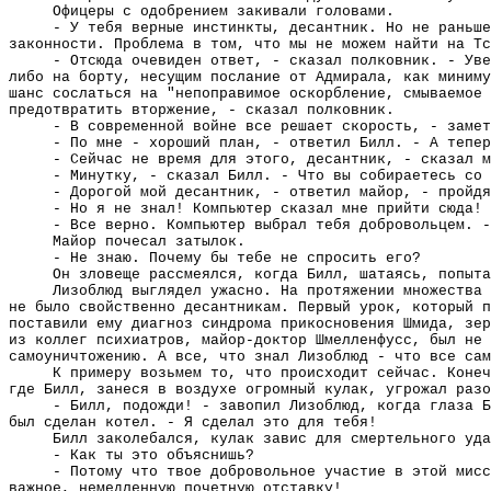
Офицеры с одобрением закивали головами.
- У тебя верные инстинкты, десантник. Но не раньш
законности. Проблема в том, что мы не можем найти на Тс
- Отсюда очевиден ответ, - сказал полковник. - Уве
либо на борту, несущим послание от Адмирала, как миниму
шанс сослаться на "непоправимое оскорбление, смываемое 
предотвратить вторжение, - сказал полковник.
- В современной войне все решает скорость, - замет
- По мне - хороший план, - ответил Билл. - А тепер
- Сейчас не время для этого, десантник, - сказал м
- Минутку, - сказал Билл. - Что вы собираетесь со 
- Дорогой мой десантник, - ответил майор, - пройдя
- Но я не знал! Компьютер сказал мне прийти сюда!
- Все верно. Компьютер выбрал тебя добровольцем. -
Майор почесал затылок.
- Не знаю. Почему бы тебе не спросить его?
Он зловеще рассмеялся, когда Билл, шатаясь, попыта
Лизоблюд выглядел ужасно. На протяжении множества 
не было свойственно десантникам. Первый урок, который п
поставили ему диагноз синдрома прикосновения Шмида, зер
из коллег психиатров, майор-доктор Шмелленфусс, был не 
самоуничтожению. А все, что знал Лизоблюд - что все са
К примеру возьмем то, что происходит сейчас. Конеч
где Билл, занеся в воздухе огромный кулак, угрожал разо
- Билл, подожди! - завопил Лизоблюд, когда глаза Б
был сделан котел. - Я сделал это для тебя!
Билл заколебался, кулак завис для смертельного уда
- Как ты это объяснишь?
- Потому что твое добровольное участие в этой мисс
важное, немедленную почетную отставку!