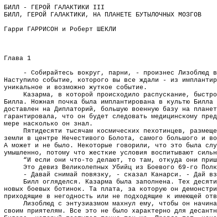
БИЛЛ - ГЕРОЙ ГАЛАКТИКИ III
БИЛЛ, ГЕРОЙ ГАЛАКТИКИ, НА ПЛАНЕТЕ БУТЫЛОЧНЫХ МОЗГОВ
Гарри ГАРРИСОН и Роберт ШЕКЛИ
Глава 1
- Собирайтесь вокруг, парни, - произнес Лизоблюд в
Наступило событие, которого вы все ждали - из имплантир
уникальное и возможно жуткое событие.
Казарма, в которой происходило распускание, быстро
Билла. Ножная почка была имплантирована в культю Билла 
доставлен на Диплаторий, большую военную базу на планет
гарантировала, что он будет следовать медицинскому пред
мере насколько он знал.
Пятидесяти тысячам космических пехотинцев, размеще
земли в центре Нечестивого Болота, самого большого и во
А может и не было. Некоторые говорили, что это была слу
умышленно, потому что жесткие условия воспитывают сильн
“И если они что-то делают, то там, откуда они приш
Это девиз Великолепных Убийц из Боевого 69-го Полк
- Давай снимай повязку, - сказал Канарси. - Дай вз
Билл огляделся. Казарма была заполнена. Тех десяти
новых боевых ботинок. Та плата, за которую он демонстри
приходящие в негодность или не подходящие к имеющей отв
Лизоблюд с энтузиазмом махнул ему, чтобы он начин
своим приятелям. Все это не было характерно для десантн