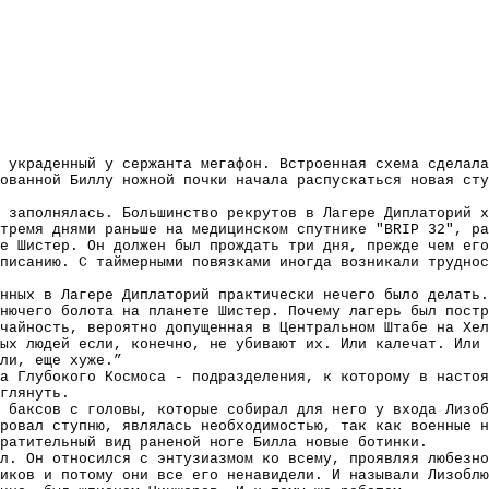
 украденный у сержанта мегафон. Встроенная схема сделала
ованной Биллу ножной почки начала распускаться новая сту
 заполнялась. Большинство рекрутов в Лагере Диплаторий х
тремя днями раньше на медицинском спутнике "BRIP 32", р
е Шистер. Он должен был прождать три дня, прежде чем его
писанию. С таймерными повязками иногда возникали труднос
нных в Лагере Диплаторий практически нечего было делать.
нючего болота на планете Шистер. Почему лагерь был постр
чайность, вероятно допущенная в Центральном Штабе на Хел
ых людей если, конечно, не убивают их. Или калечат. Или 
ли, еще хуже.”
а Глубокого Космоса - подразделения, к которому в настоя
глянуть.
 баксов с головы, которые собирал для него у входа Лизоб
ровал ступню, являлась необходимостью, так как военные н
ратительный вид раненой ноге Билла новые ботинки.
ал. Он относился с энтузиазмом ко всему, проявляя любезно
иков и потому они все его ненавидели. И называли Лизоблю