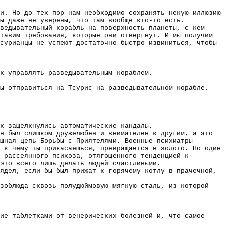
и. Но до тех пор нам необходимо сохранять некую иллюзию
мы даже не уверены, что там вообще кто-то есть.
ведывательный корабль на поверхность планеты, с кем-
тавим требования, которые они отвергнут. И мы получим
сурианцы не успеют достаточно быстро извиниться, чтобы
к управлять разведывательным кораблем.
ы отправиться на Тсурис на разведывательном корабле.
к защелкнулись автоматические кандалы.
н был слишком дружелюбен и внимателен к другим, а это
шная цепь Борьбы-с-Приятелями. Военные психиатры
 к чему ты прикасаешься, превращается в золото. Но один
 рассеянного психоза, отягощенного тенденцией к
это всего лишь делать людей счастливыми.
ядел, если бы был прижат к горячему котлу в прачечной,
зоблюда сквозь полудюймовую мягкую сталь, из которой
ие таблетками от венерических болезней и, что самое