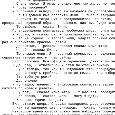
- Очень плохо. Я имею в виду, мне так жаль, но теп
- Прошу прощения?
- Я пришел к выводу, что ты вызвался бы добровольц
- Но ты должен был спросить меня! - гневно закрича
- А зачем же тогда нужна предположительная схема, 
прекрасный здоровый образец военного, как ты, будет сча
- Ты ошибся, - сказал Билл.
По видеопанели компьютера пробежала рябь, почти ка
- Хорошо, - сказал он, - произошла ошибка, ну и чт
- Это не хорошо! - заорал Билл, ударяя большим кул
раз она замигала красным цветом.
- Десантник, - резким голосом сказал компьютер. - 
- Чего? - сказал Билл.
- Ты слышал меня. Я - военный компьютер с подлинны
серьезные неприятности, чем сейчас.
Билл сглотнул. Все офицеры одинаковы, даже если он
- Да, сэр, - ответил он и стал по стойке смирно.
- Ну а теперь, так как ты недоволен этой процедуро
- Давай тянуть жребий, - ответил Билл. - Или выбер
- Это тебя устроит?
- Да, вполне.
- Ну ладно, начнем. - Видеоэкран компьютера засвет
катится по колесу рулетки.
- Ну вот, - сказал компьютер. - У нас есть победит
- Прекрасно, - сказал Билл. - Могу я идти?
- Конечно. Удачи, солдат.
Билл открыл дверь. Снаружи находились двое огромны
- Как ты наверное уже понимаешь, - сказал компьюте
Некоторое время спустя можно было наблюдать борющ