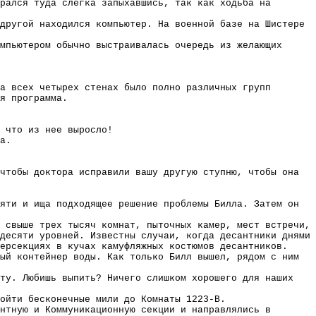
рался туда слегка запыхавшись, так как ходьба на
другой находился компьютер. На военной базе на Шистере
мпьютером обычно выстраивалась очередь из желающих
а всех четырех стенах было полно различных групп
я программа.
 что из нее выросло!
а.
чтобы доктора исправили вашу другую ступню, чтобы она
яти и ища подходящее решение проблемы Билла. Затем он
 свыше трех тысяч комнат, пыточных камер, мест встречи,
десяти уровней. Известны случаи, когда десантники днями
ерсекциях в кучах камуфляжных костюмов десантников.
ый контейнер воды. Как только Билл вышел, рядом с ним
ту. Любишь выпить? Ничего слишком хорошего для наших
ойти бесконечные мили до Комнаты 1223-B.
нтную и Коммуникационную секции и направлялись в