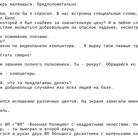
ерь являешься. Предположительно.
ем, если бы я спросил. В нас встроены специальные схемы,
л Билл.
которой я был снабжен за значительную цену? И в любом с
стлив вызваться добровольцем на опасное задание, несмотр
к пожимание плечами.
о?
аком по видеопанели компьютера. - Я вырву твои лживые тр
Стать смирно!
м званием полного полковника. Ты - рекрут. Обращайся ко 
и - компьютеры.
й, что ты предлагаешь делать?
и добровольца случайно изо всех людей на базе.
ился вспышками различных цветов. На экране замигали имен
ель.
х ВП <"ВП" -Военная Полиция> с квадратными челюстями. Он
р, - ты выиграл и второй раунд.
егося в руках двух ВП большого десантника с маленькими ко