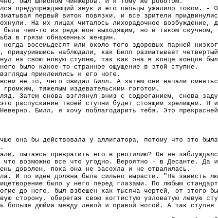
чно, был шпионом Чинжеров. И к тому же роботом.
лся предупреждающий звук и его пальцы ужалило током. - 
зматывая первый виток повязки, и все зрители придвинулис
дохнули. На их лицах читалось лихорадочное возбуждение, д
 была чем-то из ряда вон выходящим, но в таком скучном, 
ьба в грязи обнаженных женщин.
, когда восемьдесят или около того здоровых парней низког
, прищурившись наблюдали, как Билл разматывает четвертый
нул на свою новую ступню, так как она в конце концов был
него было какое-то странное ощущение в этой ступне.
взгляды приклеились к его ноге.
всем не то, чего ожидал Билл. А затем они начали смеятьс
 громким, тяжелым издевательским гоготом.
ляд. Затем снова взглянул вниз с содроганием, снова заду
это распускание твоей ступни будет стоящим зрелищем. Я и
Неверно. Билл, я хочу поблагодарить тебя. Это прекрасней
чше она бы действовала у аллигатора, потому что это была
.
вали, пытаясь превратить его в рептилию? Он не заблуждалс
 что возможно все что угодно. Вероятно - в Десанте. Да и
ень доволен, пока она не засохла и не отвалилась.
ла. И по идее должна была сильно вырасти. "На зависть лю
ицетворение было у него перед глазами. По любым стандарт
огие до него, был взбешен как тысяча чертей, от этого бы
вую сторону, оберегая свою когтистую узловатую левую сту
ь больше дюйма между левой и правой ногой. А так ступня 