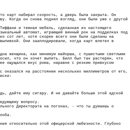
то карт набирал скорость, а дверь была закрыта. Он
ву. Когда он снова поднял взгляд, они были уже с другой
Тиффани и темная мебель, сделанная из настоящего
зыкальный автомат, играющий винный рок на подделках под
ко сот лет, хотя скорее всего они были сделаны на
выпивкой. Они зааплодировали, когда карт влетел в
дна женщина, как минимум майорша, с пушистыми светлыми
осил, что он хочет выпить. Билл был так растерян, что
ее ощущался вкус рома, наравне с резким привкусом
с оказался на расстоянии нескольких миллиметров от его,
иски:
дь, дайте ему сигару. И не давайте больше этой адской
едующему вопросу.
льного Директората на погонах, - что ты думаешь о
лоба.
ния относительно этой офицерской любезности. Глубоко