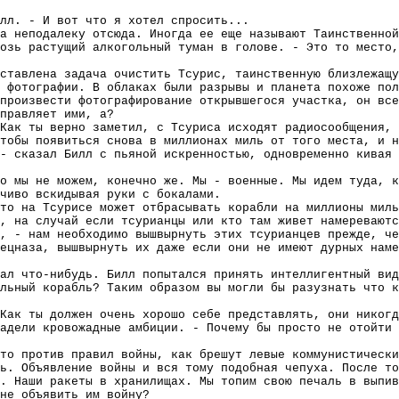
лл. - И вот что я хотел спросить...
а неподалеку отсюда. Иногда ее еще называют Таинственной
озь растущий алкогольный туман в голове. - Это то место,
ставлена задача очистить Тсурис, таинственную близлежащу
 фотографии. В облаках были разрывы и планета похоже по
произвести фотографирование открывшегося участка, он все
правляет ими, а?
Как ты верно заметил, с Тсуриса исходят радиосообщения, 
тобы появиться снова в миллионах миль от того места, и н
- сказал Билл с пьяной искренностью, одновременно кивая 
о мы не можем, конечно же. Мы - военные. Мы идем туда, к
чиво вскидывая руки с бокалами.
-то на Тсурисе может отбрасывать корабли на миллионы миль
, на случай если тсурианцы или кто там живет намереваютс
, - нам необходимо вышвырнуть этих тсурианцев прежде, че
ецназа, вышвырнуть их даже если они не имеют дурных наме
ал что-нибудь. Билл попытался принять интеллигентный вид
льный корабль? Таким образом вы могли бы разузнать что к
Как ты должен очень хорошо себе представлять, они никогд
адели кровожадные амбиции. - Почему бы просто не отойти 
то против правил войны, как брешут левые коммунистически
ь. Объявление войны и вся тому подобная чепуха. После то
. Наши ракеты в хранилищах. Мы топим свою печаль в выпив
не объявить им войну?