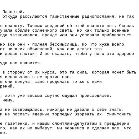
 Планетой.
 откуда рассылаются таинственные радиопослания, не так
ю планету. Точных сведений об этой планете нет. Сквозь
лучала обилие солнечного света, но как только военные
гда затягивался, прежде чем они успевали приблизиться.
но все они - полная бессмыслица. Но что хуже всего,
ет никаких объяснений, как они делают это.
и делая глоток. И не сказать, чтобы у него это здорово
уда нам нравится.
 в сторону от их курса, это та сила, которая может быть
я использовать ее против нас.
м они получат шанс проделать то же с нами.
рений.
, хотя уже весьма смутно ощущал происходящее.
 чему.
а не возвращались, никогда не давали о себе знать.
и не послать ядерные торпеды? Взорвать их! Уничтожить
е газетенки, и нашим слюнтяям-депутатам в преддверии
го, как их не выберут, мы вернемся и сделаем все, что
ке.