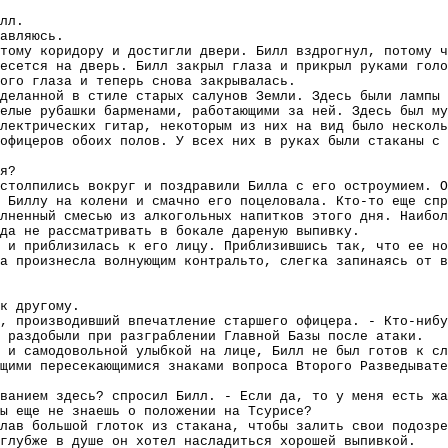
лл.
авляюсь.
тому коридору и достигли двери. Билл вздрогнул, потому ч
есется на дверь. Билл закрыл глаза и прикрыл руками голо
ого глаза и теперь снова закрывалась.
деланной в стиле старых салунов Земли. Здесь были лампы 
елые рубашки барменами, работающими за ней. Здесь был му
лектрических гитар, некоторым из них на вид было несколь
офицеров обоих полов. У всех них в руках были стаканы с 
я?
столпились вокруг и поздравили Билла с его остроумием. О
 Биллу на колени и смачно его поцеловала. Кто-то еще спр
лненный смесью из алкогольных напитков этого дня. Наибол
да не рассматривать в бокале дареную выпивку.
й и приблизилась к его лицу. Приблизившись так, что ее но
а произнесла волнующим контральто, слегка запинаясь от в
к другому.
, производивший впечатление старшего офицера. - Кто-нибу
 раздобыли при разграблении Главной Базы после атаки.
 и самодовольной улыбкой на лице, Билл не был готов к сл
щими пересекающимися знаками вопроса Второго Разведывате
ванием здесь? спросил Билл. - Если да, то у меня есть жа
ы еще не знаешь о положении на Тсурисе?
лав большой глоток из стакана, чтобы залить свои подозре
 глубже в душе он хотел насладиться хорошей выпивкой.