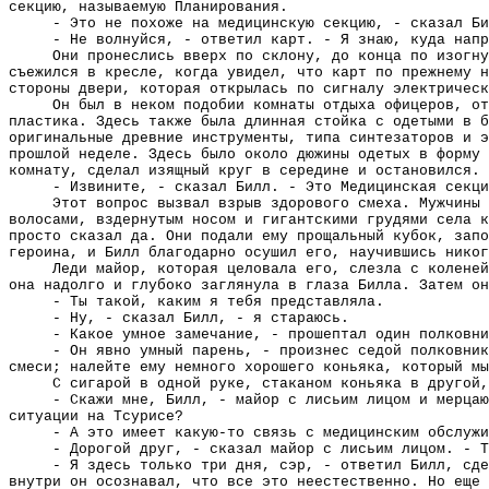
секцию, называемую Планирования.
- Это не похоже на медицинскую секцию, - сказал Би
- Не волнуйся, - ответил карт. - Я знаю, куда напр
Они пронеслись вверх по склону, до конца по изогну
съежился в кресле, когда увидел, что карт по прежнему н
стороны двери, которая открылась по сигналу электрическ
Он был в неком подобии комнаты отдыха офицеров, от
пластика. Здесь также была длинная стойка с одетыми в б
оригинальные древние инструменты, типа синтезаторов и э
прошлой неделе. Здесь было около дюжины одетых в форму 
комнату, сделал изящный круг в середине и остановился.
- Извините, - сказал Билл. - Это Медицинская секци
Этот вопрос вызвал взрыв здорового смеха. Мужчины 
волосами, вздернутым носом и гигантскими грудями села к
просто сказал да. Они подали ему прощальный кубок, запо
героина, и Билл благодарно осушил его, научившись никог
Леди майор, которая целовала его, слезла с колене
она надолго и глубоко заглянула в глаза Билла. Затем он
- Ты такой, каким я тебя представляла.
- Ну, - сказал Билл, - я стараюсь.
- Какое умное замечание, - прошептал один полковни
- Он явно умный парень, - произнес седой полковник
смеси; налейте ему немного хорошего коньяка, который мы
С сигарой в одной руке, стаканом коньяка в другой,
- Скажи мне, Билл, - майор с лисьим лицом и мерцаю
ситуации на Тсурисе?
- А это имеет какую-то связь с медицинским обслужи
- Дорогой друг, - сказал майор с лисьим лицом. - Т
- Я здесь только три дня, сэр, - ответил Билл, сде
внутри он осознавал, что все это неестественно. Но еще