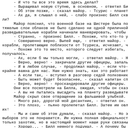
- И что ты все это время здесь делал?
- Выращивал новую ступню, в основном, - ответил Би
- Об этом позже, - сказал майор. - Тсурис - планет
- Ах да, я слышал о ней, - слабо произнес Билл скв
ли?
Майор пояснил, что военной базе на Шистере была по
тяжелые слои облаков не было сделано ни одной приличной
разведывательные корабли начинали маневрировать, чтобы 
- Странно, - произнес Билл. - Похоже, что кто-то у
- Совершенно верно. Выпей еще, - ответил майор. - 
корабли, пролетающие поблизости от Тсуриса, исчезают, ч
- Похоже это то место, которого следует избегать, 
получалось.
- Ах, если б мы только могли, - ответил майор. - Н
- Верно, верно! - закричали другие офицеры, запаль
- И в любом случае, - продолжал майор, - если что
крайне важна для нас. Нам нужно знать, как это работает
- А если так, - вступил в разговор седой полковник
- Быть может будет безопаснее, - сказал капитан сп
- Верно, верно! - проскандировали другие офицеры.
Они все посмотрели на Билла, ожидая, чтобы он сказ
- А вы не пытались высадить на планету разведывате
Майор скрыл свое отвращение за фальшивой улыбкой.
- Много раз, дорогой мой десантник, - ответил он. 
- Это плохо, - пьяно пролепетал Билл. Затем им овл
их!
- Мы и сами об этом думали, - сказал майор. - Но э
выборов это не понравится. Им нужна полная официальност
только захотим, но в настоящий момент наши руки связаны
- Хорошо... - Билл немного подумал. - А почему бы 