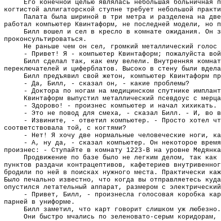
Его конечной целью являлась небольшая больничная п
когтистой аллигаторской ступне требует небольшой практи
Палата была шириной в три метра и разделена на две
работал компьютер Квинтаформ, не последней модели, но п
Билл вошел и сел в кресло в комнате ожидания. Он з
проконсультироваться.
Не раньше чем он сел, громкий металлический голос 
- Привет! Я - компьютер Квинтаформ; пожалуйста вой
Билл сделал так, как ему велели. Внутренняя комнат
переключателей и циферблатов. Высоко в стену были вдела
Билл предъявил свой жетон, компьютер Квинтаформ пр
- Да, Билл, - сказал он, - какие проблемы?
- Доктора по ногам на медицинском спутнике имплант
Квинтаформ выпустил металлический псевдоус с мерца
- Здорово! - произнес компьютер и начал хихикать.
- Это не повод для смеха, - сказал Билл. - И, во в
- Извините, - ответил компьютер. - Просто хотел чт
соответствовала той, с когтями?
- Нет! Я хочу две нормальные человеческие ноги, ка
- А, ну да, - сказал компьютер. Он некоторое время
произнес: - Ступайте в комнату 1223-B на уровне Медянка
Продвижение по базе было не легким делом, так как
пунктов раздачи контрацептивов, кафетериев внутривенног
бродили по ней в поисках нужного места. Практически каж
Было печально известно, что когда вы отправляетесь куда
опустился летательный аппарат, размером с электрический
- Привет, Билл, - произнесла голосовая коробка кар
парней в униформе.
Билл заметил, что карт говорит слишком уж любезно.
Они быстро мчались по зеленовато-серым коридорам, 