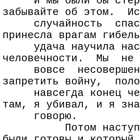
и мы были бы стер
забывайте об этом.
Ис
случайность
спас
принесла врагам гибель
удача научила нас
человечности.
Мы
не
вовсе
несовершен
запретить войну,
поло
навсегда конец че
там, я убивал, и я зна
говорю.
Потом наступ
были готовы и который 