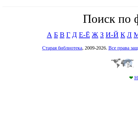
Поиск по 
А
Б
В
Г
Д
Е-Ё
Ж
З
И-Й
К
Л
Старая библиотека
, 2009-2026.
Все права з
❤
Н