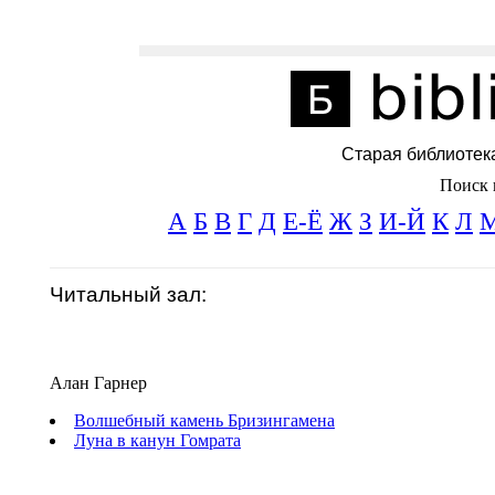
Старая библиотек
Поиск 
А
Б
В
Г
Д
Е-Ё
Ж
З
И-Й
К
Л
Читальный зал:
Алан Гарнер
Волшебный камень Бризингамена
Луна в канун Гомрата