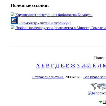
Полезные ссылки:
Крупнейшая электронная библиотека Беларуси
Либмонстр - читай и публикуй!
Любовь по-белорусски (знакомства в Минске, Гомеле и
Поиск 
А
Б
В
Г
Д
Е-Ё
Ж
З
И-Й
К
Л
Старая библиотека
, 2009-2026.
Все права з
❤
Н