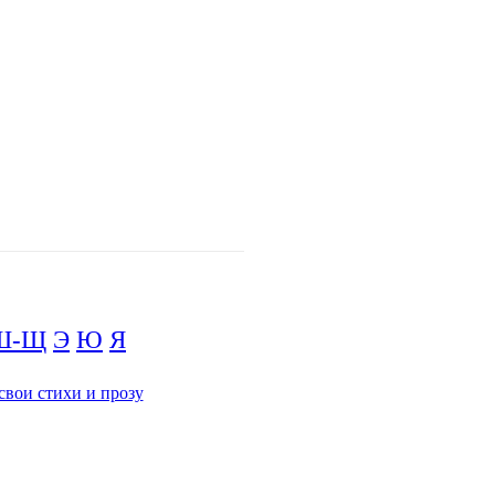
Ш-Щ
Э
Ю
Я
свои стихи и прозу