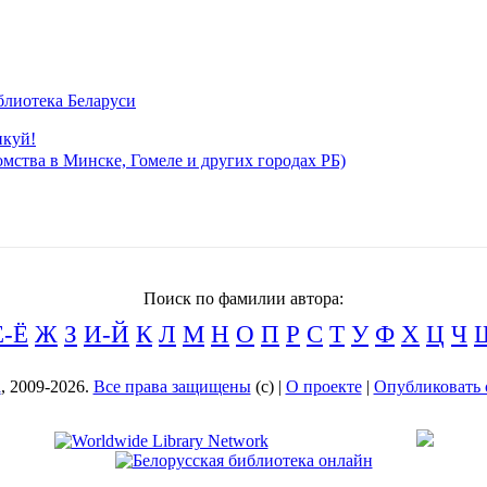
блиотека Беларуси
икуй!
мства в Минске, Гомеле и других городах РБ)
Поиск по фамилии автора:
Е-Ё
Ж
З
И-Й
К
Л
М
Н
О
П
Р
С
Т
У
Ф
Х
Ц
Ч
а
, 2009-2026.
Все права защищены
(с) |
О проекте
|
Опубликовать 