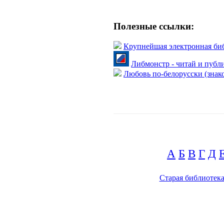
Полезные ссылки:
Крупнейшая электронная би
Либмонстр - читай и публ
Любовь по-белорусски (знако
А
Б
В
Г
Д
Старая библиотек