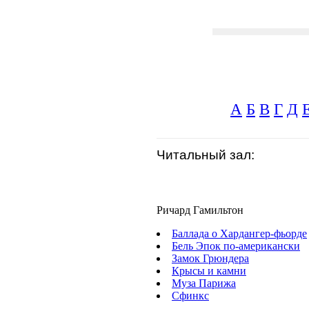
А
Б
В
Г
Д
Читальный зал:
Ричард Гамильтон
Баллада о Хардангер-фьорде
Бель Эпок по-американски
Замок Грюндера
Крысы и камни
Муза Парижа
Сфинкс