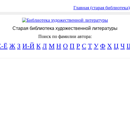
Главная (старая библиотека)
Старая библиотека художественной литературы
Поиск по фамилии автора:
Е-Ё
Ж
З
И-Й
К
Л
М
Н
О
П
Р
С
Т
У
Ф
Х
Ц
Ч