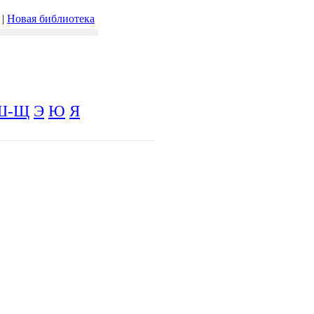
|
Новая библиотека
Ш-Щ
Э
Ю
Я