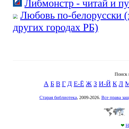
Либмонстр - читай и п
Любовь по-белорусски (
других городах РБ)
Поиск 
А
Б
В
Г
Д
Е-Ё
Ж
З
И-Й
К
Л
Старая библиотека
, 2009-2026.
Все права з
❤
Н