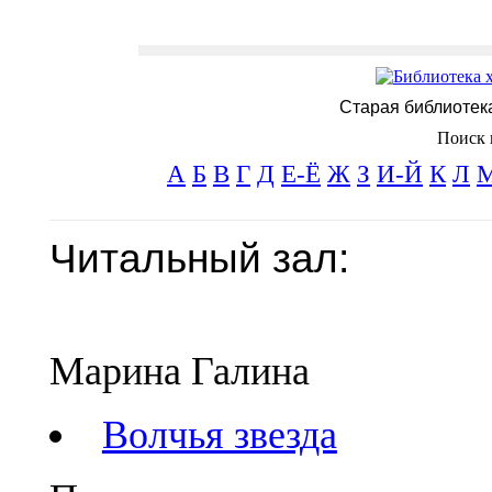
Старая библиотек
Поиск 
А
Б
В
Г
Д
Е-Ё
Ж
З
И-Й
К
Л
Читальный зал:
Марина Галина
Волчья звезда