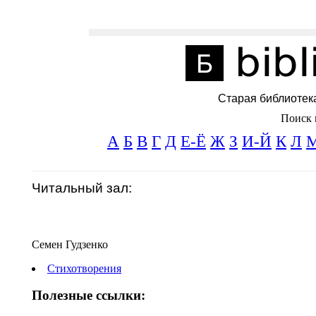
Старая библиотек
Поиск 
А
Б
В
Г
Д
Е-Ё
Ж
З
И-Й
К
Л
Читальный зал:
Семен Гудзенко
Стихотворения
Полезные ссылки: