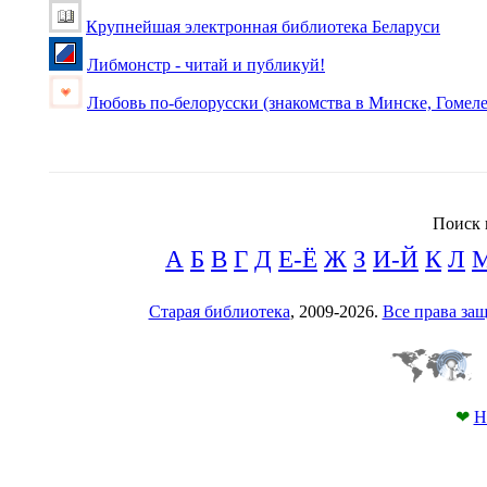
Крупнейшая электронная библиотека Беларуси
Либмонстр - читай и публикуй!
Любовь по-белорусски (знакомства в Минске, Гомеле
Поиск 
А
Б
В
Г
Д
Е-Ё
Ж
З
И-Й
К
Л
Старая библиотека
, 2009-2026.
Все права з
❤
Н