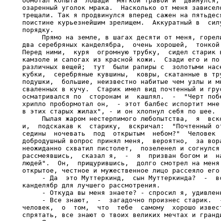
обмотал копыта  лошади  мягкой травой и  двинулся, 
озаренный уголок мрака.  Насколько от меня зависело
трещали. Так я продвинулся вперед сажен на пятьдеся
поистине курьезнейшим зрелищем.  Аккуратный в  силу
порядку.

     Прямо на земле, в шагах десяти от меня, горели
два серебряных канделябра,  очень хорошей,  тонкой 
Перед ними,  куря  огромную трубку,  сидел старик в
камзоле и сапогах из красной кожи.  Сзади его и по 
различных вещей;  тут  были рапиры с  золотыми насе
кубки,  серебряные кувшины,  ковры, скатанные в тру
подушки,  большие, неизвестно набитые чем узлы и мн
сваленных в кучу.  Старик имел вид почтенный и грус
осматривался по  сторонам и  кашлял.  -  "Черт побе
хрипло пробормотал он,  - этот балбес испортит мне 
в этих старых жилах", - и он хлопнул себя по шее.

     Пылая жаром нестерпимого любопытства,  я  вско
и,  подскакав к  старику,  вскричал:  "Почтенный от
седины  ночевать  под  открытым  небом?"  Человек  
добродушный вопрос принял меня,  вероятно,  за вора
неожиданно схватил пистолет,  позеленел и согнулся.
рассмеявшись,  сказал я,  -  я  призван богом и  на
людей".  Он,  прищурившись,  долго смотрел на меня 
открытое, честное и мужественное лицо рассеяло его 
     - Да  это Муттеркинд,  сын Муттеркинда?  -  вс
канделябр для лучшего рассмотрения.

     - Откуда вы меня знаете? - спросил я, удивленн
     - Все знают,  -  загадочно произнес старик.  -
человек,  о  том,  что  тебе  самому  хорошо извест
спрятать, все знают о твоих великих мечтах и гранди