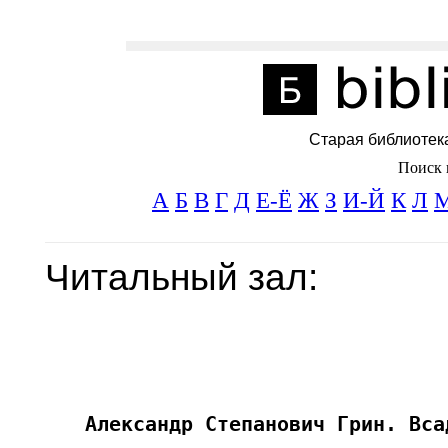
Старая библиотек
Поиск 
А
Б
В
Г
Д
Е-Ё
Ж
З
И-Й
К
Л
Читальный зал: