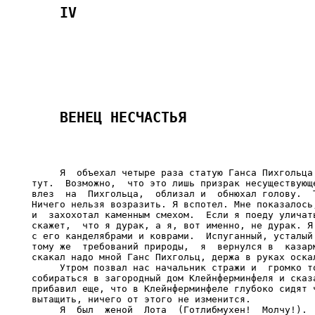
     Я  объехал четыре раза статую Ганса Пихгольца.
тут.  Возможно,  что это лишь призрак несуществующе
влез  на  Пихгольца,  облизал и  обнюхал голову.  Т
Ничего нельзя возразить. Я вспотел. Мне показалось,
и  захохотал каменным смехом.  Если я поеду уличать
скажет,  что я дурак, а я, вот именно, не дурак. Я 
с его канделябрами и коврами.  Испуганный, усталый 
тому же  требований природы,  я  вернулся в  казарм
скакал надо мной Ганс Пихгольц, держа в руках оскал
     Утром позвал нас начальник стражи и  громко то
собираться в загородный дом Клейнферминфеля и сказа
прибавил еще, что в Клейнферминфеле глубоко сидят ч
вытащить, ничего от этого не изменится.

     Я  был  женой  Лота  (Готлибмухен!  Молчу!).  