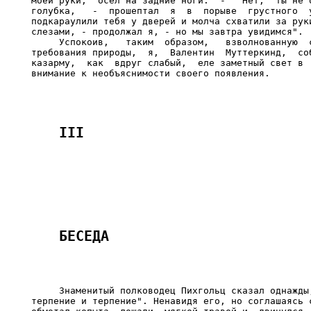
моей руки,  осел на задние ноги.  -  "Нет,  ты не о
голубка,   -  прошептал  я  в  порыве  грустного  у
подкараулили тебя у дверей и молча схватили за руки
слезами, - продолжал я, - но мы завтра увидимся".

     Успокоив,   таким  образом,   взволнованную  с
требования природы,  я,  Валентин  Муттеркинд,  соб
казарму,  как  вдруг слабый,  еле заметный свет в  
     Знаменитый полководец Пихгольц сказал однажды,
терпение и терпение". Ненавидя его, но соглашаясь с