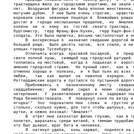
трактирщика жила за городскими воротами, ее звали А
лет.  Воздушная фигурка ее была вполне женственна, 
могучим дубом.  У нее были очень строгие,  нравстве
воровали свои  невинные поцелуи в  ближайших рощах.
достиг в  городе неслыханных пределов,  но  Амалия 
колени  ни  к  кому  из  гостей  своего трактира,  
бургомистр,  герр Франц-фон-Кухен,  герр Карл-фон-Ш
солдаты. Это была малютка, весьма чистоплотная и не
     В  воскресенье я  назначил свидание дорогой Ам
большой рощи.  Было десять часов,  все спали, и ни 
улицах города Тусенбурга.

     Отличаясь всегда  красивой посадкой,  я  предс
свете полной луны,  сияющей над городской ратушей. 
толпились на мостовой,  когда я  подъехал к  ворота
именем городской стражи.  Но лунный свет,  как и  п
отменно хорошо и  полезно,  и  я был пьян во всех с
любви,   так  как  выпил  на  пивопое  изрядно.  По
Роттердамские ворота и пустился по пустынной дороге
     Приближаясь  к   назначенному  месту   свидани
сердцебиение;  лев  любви  сидел  в  моем  сердце и
нетерпения.  У  разветвления дороги я  задержал лош
Роща безмолвствовала.  Я  повернул коня по ветру и 
ягодка!"  Эхо  подхватило мои  слова  и  грустно ум
столько, сколько нужно, для того чтобы шалунья, есл
шутки, и нежно воззвал: "Амалия!"

     В  ответ мне захохотал филин глухим,  как в тр
полетел, шарахаясь среди ветвей, к темным трущобам.
это был дьявол, враг бога и человека.

     Я  натянул удила,  конь заржал,  поднялся на д