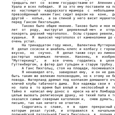
тридцать лет  со  всеми государствами от  Апеннин д
Урала и всех победил.  И за это ему поставили на пл
из  настоящего  каррарского мрамора  с  небольшими 
превзойденный никем Ганс сидит верхом на  коне,  де
другой -  копье,  а за спиной у него висит мушкетон
перед Гансом Пихгольцем.

     Таково было общее мнение. Таково было и мое мн
лет  от  роду,  выстругал  деревянный меч  и  отпра
покорять дерзкий чертополох.  Ослы страшно ревели, 
кушанье.  Я  выкосил чертополох от каменоломни до с
очень устал.

     На тринадцатом году меня,  Валентина Муттеркин
Я  делал сосиски и шнабель-клепс и колбасу с горошк
вкусно,  но  скучно.  Я  делал также соус из лимоно
растертых  налимьих  печенок.  Наконец,  я  изобрел
"Муттеркинд",   и   все  очень  гордились  в  цехе,
Гуттенбергом, а фатер дал гульден и старую трубку.

     А Ганс Пихгольц, стоя на площади, посмеивался 
     Я ненавидел его,  завидовал ему,  и он не дава
быть таким же великим полководцем, но к этому не бы
повода. Фатерланд дремал под колпаком домашнего оча
кличей клубы табачного дыма.  Все надежды свои я  в
но  папа в  то время был вялый и  неспособный и  по
Тайно я  написал ему донос о  ереси на юге Ломбарди
целью вызвать религиозную драку, но тихий папа к то
оказался самым скверным католиком и,  смею думать, 
письмо, так как ничего не ответил.

     Содрогаясь о  славе,  я  в  один  прекрасный д
которым  резал  гусей,  и  отправился  к  начальник
полицейской патрульной Ганса Пихгольца, я, подняв в