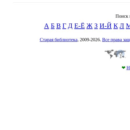
Поиск 
А
Б
В
Г
Д
Е-Ё
Ж
З
И-Й
К
Л
Старая библиотека
, 2009-2026.
Все права з
❤
Н