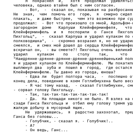
     Я  покраснел  и,   хотя  продолжал  удивляться
человека, однако втайне был с ним согласен.

     - Вот,  -  сказал он, показывая на разбросанны
Не  зная,  чем  помочь его  горю,  я  смирно сидел 
плакать,  и даже быстрее,  чем это возможно при суд
продолжал:  - Вот что произошло со мной, Адольфом-ф
загородном  доме   Карлуши  Клейнферминфеля,   что 
Клейнферминфель  и  я  поспорили  о  Гансе  Пихголь
Пихгольц",  -  сказал Карлуша и ударил кулаком по с
полководишка",  -  скромно возразил я, но не ударил
смеялся,  и смех мой дошел до сердца Клейнферминфел
вскричал он,  - вы смеете?! Пихгольц очень великий 
ударил    кулаком    по    столу    так,     что   
"Наидрянне-дрянне-дрянне-дрянне-дряннейшенький полк
я и ударил кулаком по Клейнферминфелю.  Мы покатили
выплюнул два  зуба и  пошел в  город,  где остался 
Клейнферминфелю. Ты давно из города, юноша?

     - Едва ли  будет полтора часа,  -  поспешно от
конец дела, поведение в коем Готлибмухена было весь
     - Я час тому назад,  - сказал Готлибмухен, смо
- сорвал голову Пихгольцу.

     - Так, так-так-так-так-так-так-так!

     - Да.  На площади никого не было. Я взлез на к
сзади Ганса Пихгольца и  отбил ему голову тремя уда
жалкую добычу в мусорный ящик.

     Не  удержавшись,  я  радостно захохотал,  пред
Ганса без головы...

     - Голубчик, - сказал я. - Голубчик!..

     - А?

     - Он ведь, Ганс...
