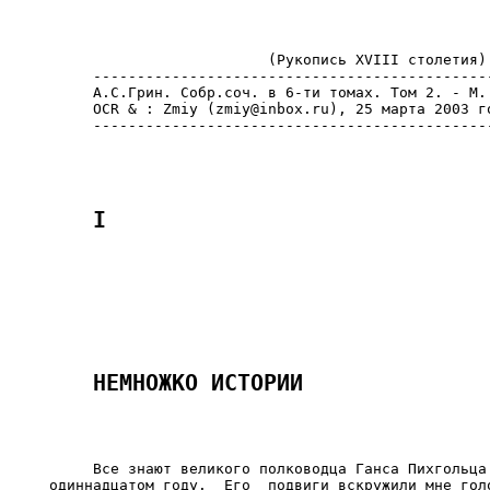
                         (Рукопись XVIII столетия)

     ----------------------------------------------
     А.С.Грин. Собр.соч. в 6-ти томах. Том 2. - М.:
     OCR & : Zmiy (zmiy@inbox.ru), 25 марта 2003 го
     Все знают великого полководца Ганса Пихгольца.
одиннадцатом году.  Его  подвиги вскружили мне голо