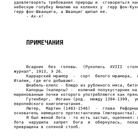
удовлетворять требования природы и  сговориться нас
небесную голубку Амалию на коленях у  герр фон-Кухе
герр фон-Шванцига, а Шванциг щипал ее.

     Всадник  без  головы.  (Рукопись  XVIII  столе
журнал", 1913, Э 26.

     Каррарский мрамор  -  сорт  белого мрамора,  н
Италии, где его добывают.

     Шнабель-клепс - блюдо из рубленого мяса, биточ
     Капорцы (каперсы) -  колючий полукустарник на 
маринованные почки которого употребляются как пряна
     Гутенберг,  Иоганн (род.  между 1394-1399,  ум
европейского книгопечатания.

     Лютер,  Мартин (1483-1546)  -  глава  Реформац
основатель немецкого протестантизма (лютеранства).

     Я был женой Лота - то есть застыл, оцепенел: п
Лота  нарушила  запрет  бога  и  обернулась,  покид
превращена в соляной столб.
