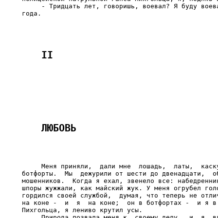
     - Тридцать лет, говоришь, воевал? Я буду воева
     Меня приняли,  дали мне  лошадь,  латы,  каску
ботфорты.  Мы  дежурили от шести до двенадцати,  об
мошенников.  Когда я ехал, звенело все: набедренник
шпоры жужжали, как майский жук. У меня огрубел голо
гордился своей службой,  думая, что теперь не отлич
на коне -  и  я  на коне;  он в ботфортах -  и я в 
Пихгольца, я лениво крутил усы.

     Природа позвала меня к  своему делу,  и  я  вл