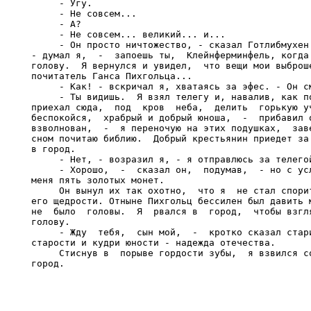
     - Угу.

     - Не совсем...

     - А?

     - Не совсем... великий... и...

     - Он просто ничтожество, - сказал Готлибмухен.
- думал я,  -  запоешь ты,  Клейнферминфель, когда 
голову.  Я вернулся и увидел,  что вещи мои выброше
почитатель Ганса Пихгольца...

     - Как! - вскричал я, хватаясь за эфес. - Он см
     - Ты видишь.  Я взял телегу и, навалив, как по
приехал сюда,  под  кров  неба,  делить  горькую уч
беспокойся,  храбрый и добрый юноша,  -  прибавил о
взволнован,  -  я переночую на этих подушках,  заве
сном почитаю библию.  Добрый крестьянин приедет за 
в город.

     - Нет, - возразил я, - я отправлюсь за телегой
     - Хорошо,  -  сказал он,  подумав,  - но с усл
меня пять золотых монет.

     Он вынул их так охотно,  что я  не стал спорит
его щедрости. Отныне Пихгольц бессилен был давить м
не  было  головы.  Я  рвался в  город,  чтобы взгля
голову.

     - Жду  тебя,  сын мой,  -  кротко сказал стари
старости и кудри юности - надежда отечества.

     Стиснув в  порыве гордости зубы,  я взвился со