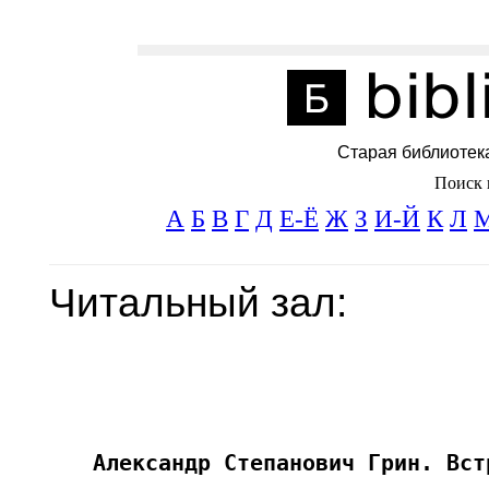
Старая библиотек
Поиск 
А
Б
В
Г
Д
Е-Ё
Ж
З
И-Й
К
Л
Читальный зал: