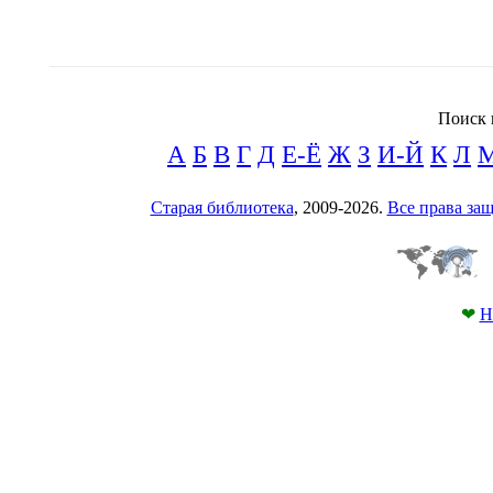
Поиск 
А
Б
В
Г
Д
Е-Ё
Ж
З
И-Й
К
Л
Старая библиотека
, 2009-2026.
Все права з
❤
Н