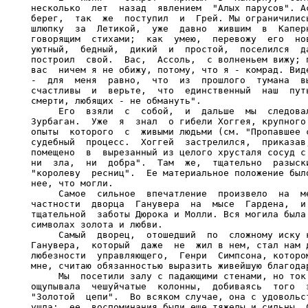
несколько  лет  назад  явлением  "Алых парусов". Ас
берег,  так  же  поступил  и  Грей. Мы ограничились
шлюпку  за  Летикой,  уже  давно  жившим  в  Каперн
говорящим  стихами;  как  умею,  перевожу  его  нов
уютный,  бедный,  дикий  и  простой,  поселился  да
построил  свой.  Вас,  Ассоль,  с волненьем вижу; п
вас  ничем я не обижу, потому, что я - комрад. Виде
-  для  меня  равно,  что  из  прошлого  тумана  вы
счастливы  и  верьте,  что  единственный  наш  путь
смерти, любящих - не обмануть".

     Его  взяли  с  собой,  и  дальше  мы  следовал
Зурбаган.  Уже  я  знал  о гибели Хоггея, крупного 
опыты  которого  с  живыми людьми (см. "Пропавшее с
судебный  процесс.  Хоггей  застрелился,  приказав,
помещено  в  вырезанный из целого хрусталя сосуд с 
ни  зла,  ни  добра".  Там  же,  тщательно  разыски
"королеву  ресниц".  Ее материальное положение было
нее, что могли.

     Самое  сильное  впечатление  произвело  на  ме
частности  дворца  Ганувера  на  мысе  Гардена,  и 
тщательной  заботы Дюрока и Молли. Вся могила была 
символах золота и любви.

     Самый  дворец,  отошедший  по  сложному иску к
Ганувера,  который  даже  не  жил в нем, стал нам д
любезности  управляющего,  Генри  Симпсона, котором
мне, считаю обязанностью выразить живейшую благодар
     Мы  посетили залу с падающими стенами, но ток 
ощупывала  чешуйчатые  колонны,  добиваясь  того  э
"Золотой  цепи".  Во всяком случае, она с удовольст
ушла;  ее  воспоминания были еще тяжелы и сильны. С