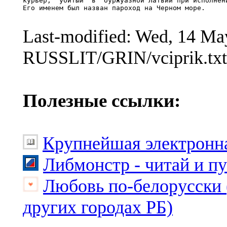
курьер,  убитый  в  буржуазной Латвии при исполнени
Его именем был назван пароход на Черном море.

Last-modified: Wed, 14 M
RUSSLIT/GRIN/vciprik.txt
Полезные ссылки:
Крупнейшая электронна
Либмонстр - читай и п
Любовь по-белорусски 
других городах РБ)