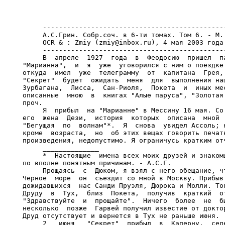
     ----------------------------------------------
     А.С.Грин. Собр.соч. в 6-ти томах. Том 6. - М.:
     OCR & : Zmiy (zmiy@inbox.ru), 4 мая 2003 года

     ----------------------------------------------
     В  апреле  1927  года  в  Феодосию  пришел  па
"Марианна",  и  я  уже  уговорился с ним о поездке 
откуда  имел  уже  телеграмму  от  капитана  Грея, 
"Секрет"  будет  ожидать  меня  для  выполнения наш
Зурбагана,  Лисса,  Сан-Риоля,  Покета  и  иных мес
описанные  мною  в  книгах "Алые паруса", "Золотая 
проч.

     Я  прибыл  на "Марианне" в Мессину 16 мая. Со 
его  жена  Дези,  история  которых  описана  мной  
"Бегущая  по  волнам"*.  Я  снова  увидел Ассоль; н
кроме  возраста,  но  об этих вещах говорить печатн
произведения, недопустимо. Я ограничусь кратким отч
     ______________

     *  Настоящие  имена всех моих друзей и знакомы
по вполне понятным причинам. - А.С.Г.

     Прощаясь  с  Дюком, я взял с него обещание, чт
Черное  море  он  съездит со мной в Москву. Прибыв 
дожидавшихся  нас Санди Пруэля, Дюрока и Молли. Тог
Друду  в  Тух,  близ  Покета,  получив  краткий  от
"Здравствуйте  и  прощайте".  Ничего  более  не  бы
несколько  позже  Гарвей получил известие от доктор
Друд отсутствует и вернется в Тух не раньше июня.

     2   июня   "Секрет"  прибыл  в  Каперну,  селе