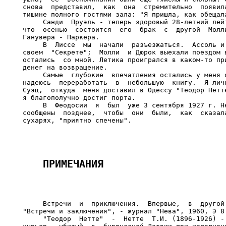
снова  представил,  как  она  стремительно  появила
тишине полного гостями зала: "Я пришла, как обещала
     Санди  Пруэль - теперь здоровый 28-летний лейт
что  осенью  состоится  его  брак  с  другой  Молли
Ганувера - Паркера.

     В  Лиссе  мы  начали  разъезжаться.  Ассоль и 
своем  "Секрете";  Молли  и Дюрок выехали поездом в
остались  со мной. Летика проигрался в каком-то при
денег на возвращение.

     Самые  глубокие  впечатления остались у меня о
надеюсь  переработать  в  небольшую  книгу.  Я личн
Суэц,  откуда  меня доставил в Одессу "Теодор Нетте
я благополучно достиг порта.

     В  Феодосии  я  был  уже 3 сентября 1927 г. Не
сообщены  позднее,  чтобы  они  были,  как  сказала
     Встречи  и  приключения.  Впервые,  в  другой 
"Встречи и заключения", - журнал "Нева", 1960, Э 8.
     "Теодор  Нетте"  -  Нетте  Т.И. (1896-1926) - 