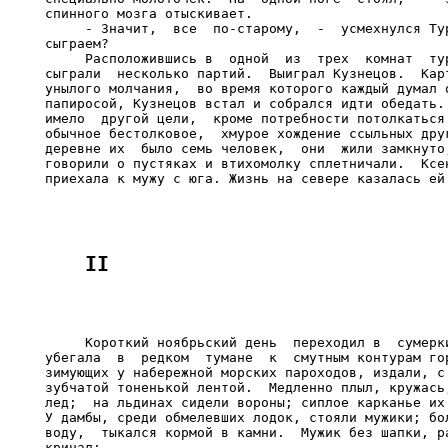
спинного мозга отыскивает.

     - Значит,  все  по-старому,  -  усмехнулся Тур
сыграем?

     Расположившись в  одной  из  трех  комнат  тур
сыграли  несколько партий.  Выиграл Кузнецов.  Карт
унылого молчания,  во время которого каждый думал о
папиросой, Кузнецов встал и собрался идти обедать. 
имело  другой цели,  кроме потребности потолкаться 
обычное бестолковое,  хмурое хождение ссыльных друг
деревне их  было семь человек,  они  жили замкнуто,
говорили о пустяках и втихомолку сплетничали.  Ксен
     Короткий ноябрьский день  переходил в  сумерки
убегала  в  редком  тумане  к  смутным контурам гор
зимующих у набережной морских пароходов, издали, с 
зубчатой тоненькой лентой.  Медленно плыл, кружась,
лед;  на льдинах сидели вороны; сиплое карканье их 
У дамбы, среди обмелевших лодок, стояли мужики; бол
воду,  тыкался кормой в камни.  Мужик без шапки, ра
кричал:
