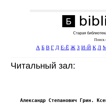
Старая библиотек
Поиск 
А
Б
В
Г
Д
Е-Ё
Ж
З
И-Й
К
Л
Читальный зал: