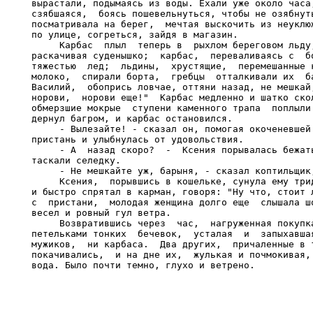
вырастали, подымаясь из воды. Ехали уже около часа,
сзябшаяся,  боясь пошевельнуться, чтобы не озябнуть
посматривала на берег,  мечтая выскочить из неуклюж
по улице, согреться, зайдя в магазин.

     Карбас  плыл  теперь в  рыхлом береговом льду,
раскачивая суденышко;  карбас,  переваливаясь с  бо
тяжестью  лед;  льдины,  хрустящие,  перемешанные к
молоко,  спирали борта,  гребцы  отталкивали их  ба
Василий,  обопрись ловчае, оттяни назад, не мешкай,
норови,  норови еще!"  Карбас медленно и шатко скол
обмерзшие мокрые  ступени каменного трапа  поплыли 
дернул багром, и карбас остановился.

     - Вылезайте! - сказал он, помогая окоченевшей 
пристань и улыбнулась от удовольствия.

     - А  назад скоро?  -  Ксения порывалась бежать
таскали селедку.

     - Не мешкайте уж, барыня, - сказал коптильщик,
     Ксения,  порывшись в кошельке, сунула ему трид
и быстро спрятал в карман, говоря: "Ну что, стоит л
с  пристани,  молодая женщина долго еще  слышала шо
весел и ровный гул ветра.

     Возвратившись через  час,  нагруженная покупка
петельками тонких  бечевок,  усталая  и  запыхавшая
мужиков,  ни карбаса.  Два других,  причаленные в т
покачивались,  и на дне их,  жулькая и почмокивая, 