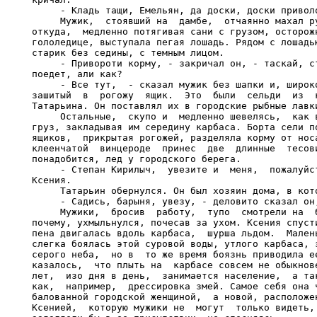
     - Кладь тащи, Емельян, да доски, доски приволо
     Мужик,  стоявший на  дамбе,  отчаянно махал ру
откуда,  медленно потягивая сани с грузом, осторожн
гололедице, выступала пегая лошадь. Рядом с лошадью
старик без седины, с темным лицом.

     - Привороти корму, - закричал он, - таскай, ст
поедет, али как?

     - Все тут,  - сказал мужик без шапки и, широко
зашитый  в  рогожу  ящик.  Это  были  сельди  из  к
Татарьина. Он поставлял их в городские рыбные лавки
     Остальные,  скупо и  медленно шевелясь,  как в
груз, закладывая им середину карбаса. Борта сели по
ящиков,  прикрытая рогожей, разделяла корму от носа
клеенчатой  винцероде  принес  две  длинные  тесови
понадобится, лед у городского берега.

     - Степан Кирилыч,  увезите и  меня,  пожалуйст
Ксения.

     Татарьин обернулся. Он был хозяин дома, в кото
     - Садись, барыня, увезу, - деловито сказал он,
     Мужики,  бросив  работу,  тупо  смотрели на  б
почему, ухмыльнулся, почесав за ухом. Ксения спусти
пена двигалась вдоль карбаса,  шурша льдом.  Малень
слегка боялась этой суровой воды, утлого карбаса, з
серого неба,  но в  то же время боязнь приводила ее
казалось,  что плыть на  карбасе совсем не обыкнове
лет,  изо дня в день,  занимается население,  а так
как,  например,  дрессировка змей. Самое себя она ч
балованной городской женщиной,  а новой, расположен
Ксенией,  которую мужики не  могут  только видеть, 