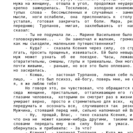
мужа на женщину,  отошла в угол,  продолжая неудерж
крепко  зажмурилась.  Тоскливое,  холодное изнеможе
тупых  слова -  бессмысленных и  случайных -  замен
мысли,  ноги ослабели,  она  прислонилась к  столу 
усталая,  готовая  закричать  от  боли.  Мара,  рез
переднюю;  Турпанов,  мигая,  захлебываясь  от  нап
сказал:

     - Ты не подумала ли... Марине Васильевне было,
головокружение...  -  Он замолчал и жалким,  громки
как мы съездили, маленькие путешественники?

     - Куда?  -  сказала Ксения через силу,  со стр
лгать, просить прощенья, извиваться. Ей было невыра
муж  может  узнать  об  ее  поездке.  Часы,  лежавш
отвратительны, смешны, глупы и тривиальны. Они могл
почти живыми,  - раньше, но все это было оплевано. 
но засиделась.

     - Ксюша,  -  застонал Турпанов,  ломая себе па
лицо,  -  это был психоз, ей-богу, поверь мне, не н
я, я же люблю тебя!

     Но говоря это, он чувствовал, что обращается к
сюда  женщине,  пристальные,  отталкивающие его  гл
глазами человека,  которыми он смотрит раз в жизни 
умирает верно,  просто и стремительно для всех,  кр
передумать и  осознать все,  случившееся так  резко
Мужчина, стоявший перед ней, сильно напоминал ей Вл
     - Ну,  прощай, Влас, - тихо сказала Ксения, и 
что она не  может какими-нибудь другими,  такими же
словами  передать ему  всю  силу  боли  и  ужаса.  
обернулась и прибавила: - За что?

     - Ксения!  - закричал Турпанов. - Куда же, что