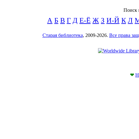
Поиск 
А
Б
В
Г
Д
Е-Ё
Ж
З
И-Й
К
Л
Старая библиотека
, 2009-2026.
Все права з
❤
Н