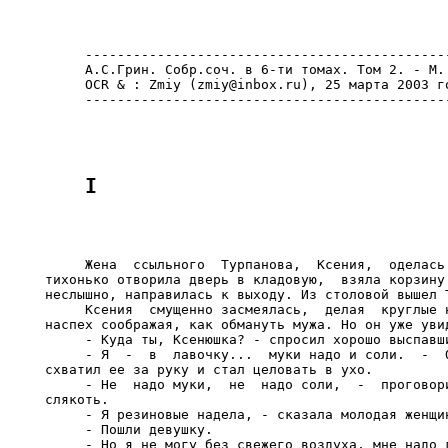
     ----------------------------------------------
     А.С.Грин. Собр.соч. в 6-ти томах. Том 2. - М.:
     OCR & : Zmiy (zmiy@inbox.ru), 25 марта 2003 го
     Жена  ссыльного  Турпанова,  Ксения,  оделась 
тихонько отворила дверь в кладовую,  взяла корзину 
неслышно, направилась к выходу. Из столовой вышел Т
     Ксения  смущенно засмеялась,  делая  круглые н
наспех соображая, как обмануть мужа. Но он уже увид
     - Куда ты, Ксенюшка? - спросил хорошо выспавши
     - Я  -  в  лавочку...  муки надо и соли.  -  О
схватил ее за руку и стал целовать в ухо.

     - Не  надо муки,  не  надо соли,  -  проговори
слякоть.

     - Я резиновые надела, - сказала молодая женщин
     - Пошли девушку.

     - Но я не могу без свежего воздуха, мне надо г