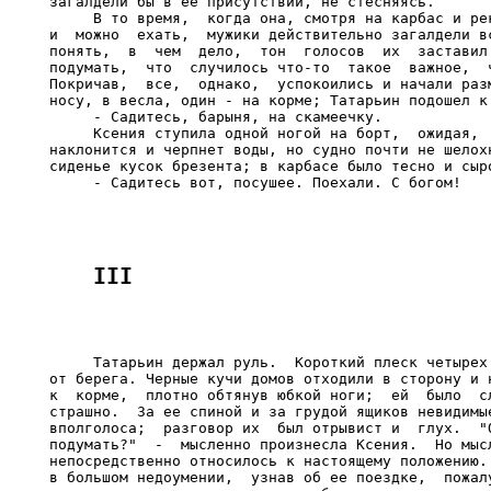
загалдели бы в ее присутствии, не стесняясь.

     В то время,  когда она, смотря на карбас и рек
и  можно  ехать,  мужики действительно загалдели вс
понять,  в  чем  дело,  тон  голосов  их  заставил 
подумать,  что  случилось что-то  такое  важное,  ч
Покричав,  все,  однако,  успокоились и начали разм
носу, в весла, один - на корме; Татарьин подошел к 
     - Садитесь, барыня, на скамеечку.

     Ксения ступила одной ногой на борт,  ожидая,  
наклонится и черпнет воды, но судно почти не шелохн
сиденье кусок брезента; в карбасе было тесно и сыро
     Татарьин держал руль.  Короткий плеск четырех 
от берега. Черные кучи домов отходили в сторону и н
к  корме,  плотно обтянув юбкой ноги;  ей  было  сл
страшно.  За ее спиной и за грудой ящиков невидимые
вполголоса;  разговор их  был отрывист и  глух.  "О
подумать?"  -  мысленно произнесла Ксения.  Но мысл
непосредственно относилось к настоящему положению. 
в большом недоумении,  узнав об ее поездке,  пожалу