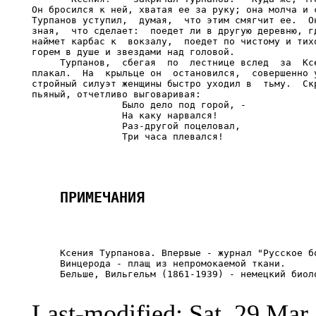
Он бросился к ней, хватая ее за руку; она молча и с
Турпанов уступил,  думая,  что этим смягчит ее.  Он
зная,  что сделает:  поедет ли в другую деревню, гд
наймет карбас к  вокзалу,  поедет по чистому и тихо
горем в душе и звездами над головой.

     Турпанов,  сбегая  по  лестнице вслед  за  Ксе
плакал.  На  крыльце он  остановился,  совершенно у
стройный силуэт женщины быстро уходил в  тьму.  Скр
пьяный, отчетливо выговаривая:

                Было дело под горой, -

                На каку нарвался!

                Раз-другой поцеловал,

     Ксения Турпанова. Впервые - журнал "Русское бо
     Винцерода - плащ из непромокаемой ткани.

     Бельше, Вильгельм (1861-1939) - немецкий биоло
Last-modified: Sat, 29 Ma