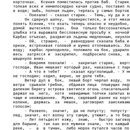
корточках.  Ксения поместилась против баб.  Старик 
толкая всех и немилосердно качая судно, поставил па
в воде; зыбь, полная льдин, терлась у самых бортов.
     - Поехали! - сказал старик. - Темь, ну да и эт
     Он сдернул шапку,  перекрестился, и этот механ
понять Ксении, что ехать теперь опасно и неудобно, 
домой  вытесняло страх.  Она  только бессознательно
улыбка эта выражала бессловесную просьбу к  ночной 
Карбас отъехал, раздвигая льдины медленным, неуклон
     - Ой,  страшно,  -  равнодушно сказала баба и 
орехи, встряхивая головой и шумно отплевываясь. Хол
воду;  карбас приподняло, положило на бок, ударило 
весь  затрясся и  заскрипел,  подбросило снова,  вз
швырнуло вниз.

     - Вовремя поехали!  -  закричал старик,  вертя
господи, Иван мешкает который раз, наказанье с парн
     - А что я тебе?  -  сказал круглолицый. - У ме
не господин; ходил, верно, не доле тебя.

     Ветер дул в  бок,  левый борт черпал воду,  по
ветра  срывали гребни,  обдавая лица  плывущих ледя
далеком берегу острова светился огонь спасательной 
держал на  него,  хотя  невидимые толчки залитых во
чаще и неожиданнее.  Мужик, сидевший ранее на корто
колени,  держась  за  мешок,  заговорил  заискивающ
голосом:

     - Развело,  значит,  да не попусту;  попусту-т
лед, значит, ест волну эту самую, утюжит, а то беда
     - Лет пятьдесят езжу,  знаю,  - быстро заговор
для барыни,  так как все мужики знали,  что каждый 
реке,  -  а  в туман,  либо морок путался часов по 