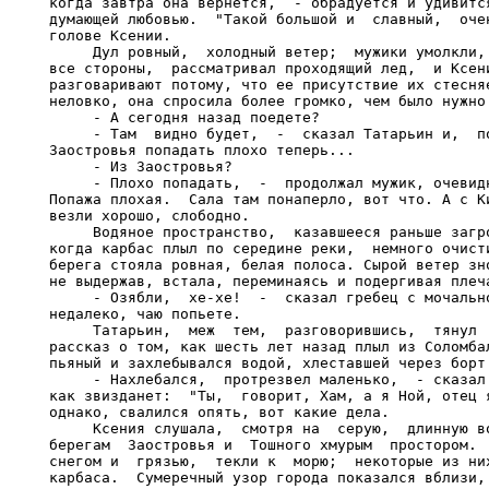
когда завтра она вернется,  - обрадуется и удивится
думающей любовью.  "Такой большой и  славный,  очен
голове Ксении.

     Дул ровный,  холодный ветер;  мужики умолкли, 
все стороны,  рассматривал проходящий лед,  и Ксени
разговаривают потому, что ее присутствие их стесняе
неловко, она спросила более громко, чем было нужно:
     - А сегодня назад поедете?

     - Там  видно будет,  -  сказал Татарьин и,  по
Заостровья попадать плохо теперь...

     - Из Заостровья?

     - Плохо попадать,  -  продолжал мужик, очевидн
Попажа плохая.  Сала там понаперло, вот что. А с Ки
везли хорошо, слободно.

     Водяное пространство,  казавшееся раньше загро
когда карбас плыл по середине реки,  немного очисти
берега стояла ровная, белая полоса. Сырой ветер зно
не выдержав, встала, переминаясь и подергивая плеча
     - Озябли,  хе-хе!  -  сказал гребец с мочально
недалеко, чаю попьете.

     Татарьин,  меж  тем,  разговорившись,  тянул  
рассказ о том, как шесть лет назад плыл из Соломбал
пьяный и захлебывался водой, хлеставшей через борт.
     - Нахлебался,  протрезвел маленько,  - сказал 
как звизданет:  "Ты,  говорит, Хам, а я Ной, отец я
однако, свалился опять, вот какие дела.

     Ксения слушала,  смотря на  серую,  длинную во
берегам  Заостровья и  Тошного хмурым  простором.  
снегом и  грязью,  текли к  морю;  некоторые из них
карбаса.  Сумеречный узор города показался вблизи, 