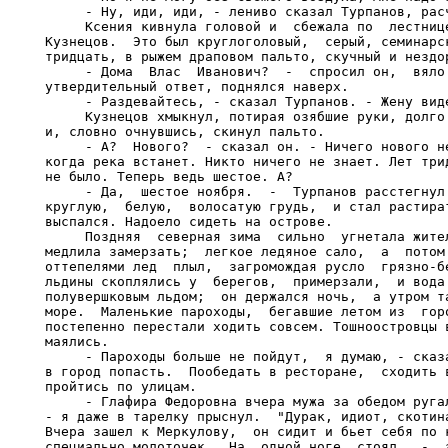
     - Ну, иди, иди, - лениво сказал Турпанов, расч
     Ксения кивнула головой и  сбежала по  лестнице
Кузнецов.  Это был круглоголовый,  серый, семинарск
тридцать, в рыжем драповом пальто, скучный и нездор
     - Дома  Влас  Иванович?  -  спросил он,  вяло 
утвердительный ответ, поднялся наверх.

     - Раздевайтесь, - сказал Турпанов. - Жену виде
     Кузнецов хмыкнул, потирая озябшие руки, долго 
и, словно очнувшись, скинул пальто.

     - А?  Нового?  - сказал он. - Ничего нового не
когда река встанет. Никто ничего не знает. Лет трид
не было. Теперь ведь шестое. А?

     - Да,  шестое ноября.  -  Турпанов расстегнул 
круглую,  белую,  волосатую грудь,  и стал растират
выспался. Надоело сидеть на острове.

     Поздняя  северная зима  сильно  угнетала жител
медлила замерзать;  легкое ледяное сало,  а  потом 
оттепелями лед  плыл,  загромождая русло  грязно-бе
льдины скоплялись у  берегов,  примерзали,  и вода 
полувершковым льдом;  он держался ночь,  а утром та
море.  Маленькие пароходы,  бегавшие летом из  горо
постепенно перестали ходить совсем. Тошноостровцы в
маялись.

     - Пароходы больше не пойдут,  я думаю, - сказа
в город попасть.  Пообедать в ресторане,  сходить в
пройтись по улицам.

     - Глафира Федоровна вчера мужа за обедом ругал
- я даже в тарелку прыснул.  "Дурак, идиот, скотина
Вчера зашел к Меркулову,  он сидит и бьет себя по к
специально молоточек.  На  одной ноге  стоял,  -  з