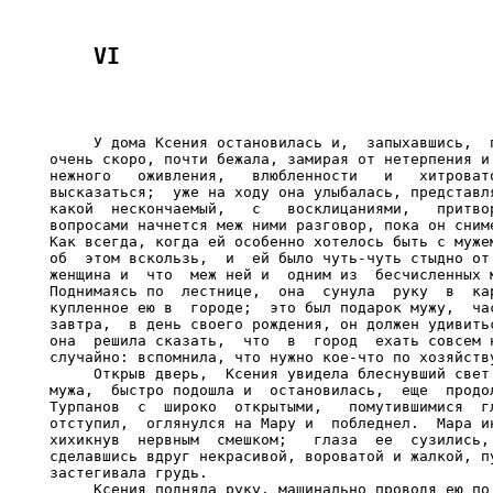
     У дома Ксения остановилась и,  запыхавшись,  п
очень скоро, почти бежала, замирая от нетерпения и 
нежного   оживления,   влюбленности   и   хитровато
высказаться;  уже на ходу она улыбалась, представля
какой  нескончаемый,   с   восклицаниями,   притвор
вопросами начнется меж ними разговор, пока он сниме
Как всегда, когда ей особенно хотелось быть с мужем
об  этом вскользь,  и  ей было чуть-чуть стыдно от 
женщина и  что  меж ней и  одним из  бесчисленных м
Поднимаясь по  лестнице,  она  сунула  руку  в  кар
купленное ею в  городе;  это был подарок мужу,  час
завтра,  в день своего рождения, он должен удивитьс
она  решила сказать,  что  в  город  ехать совсем н
случайно: вспомнила, что нужно кое-что по хозяйству
     Открыв дверь,  Ксения увидела блеснувший свет 
мужа,  быстро подошла и  остановилась,  еще  продол
Турпанов  с  широко  открытыми,   помутившимися  гл
отступил,  оглянулся на Мару и  побледнел.  Мара ин
хихикнув  нервным  смешком;   глаза  ее  сузились, 
сделавшись вдруг некрасивой, вороватой и жалкой, пу
застегивала грудь.

     Ксения подняла руку, машинально проводя ею по 