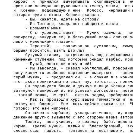
карбас  и  принялся  вычерпывать  скопившуюся в  не
пристани освещал погруженные на телегу мешки,  оста
и  Ксению,  подошедшую к ним.  Колосс,  черпавший в
вытирая руки о штаны. Ксения сказала:

     - Вы, кажется, едете на остров?

     - Из Тошного, кладь вот наберем и пошли.

     - Возьмите меня.

     - С-с  удовольствием!  -  Мужик  зашмыгал  нос
папироску, закурил ее, и блеснувший огонь спички ос
лицо с маленькими глазами.

     - Терентий,  -  закричал он  суетливым,  самод
барыня просится, взять што ль?

     Сутулый старик,  встряхиваясь под съезжавшим с
каменным ступеням, под которыми ожидал карбас, крик
     - Пущай, много ли весу в ей!

     - Мы завсегда, - сказал круглолицый, поворачив
ногу каким-то особенно картинным вывертом:  - значи
серый мужик,  - продолжал он, - а служил я в конной
что такое политиканы не знал, ну, то есть... понима
     Он подвинулся ближе и дохнул в лицо Ксении сив
затянулся папиросой и, не успевая договорить, потом
- таскай мешки, че-ерт! - пятясь задом, пробормотал
     - Как вы произошли курс вашей гимнастики и  на
потому не  боимся!  Мне  хоть сейчас скажи кто:  "И
готово; это нам нипочем.

     Он исчез в карбасе,  укладывая мешки,  и, види
движение других вызывало с его стороны взрыв автори
     Телега,  постукивая,  отъехала;  бабы, волоча 
корме.  Третий мужик,  вялый и  благообразный,  все
словно съел  гадость,  топтался на  лестнице и,  на