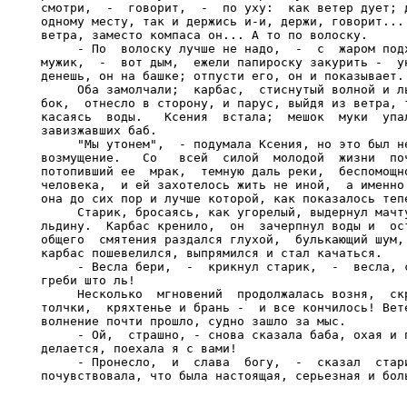
смотри,  -  говорит,  -  по уху:  как ветер дует; д
одному месту, так и держись и-и, держи, говорит... 
ветра, заместо компаса он... А то по волоску.

     - По  волоску лучше не надо,  -  с  жаром подх
мужик,  -  вот дым,  ежели папироску закурить -  ун
денешь, он на башке; отпусти его, он и показывает.

     Оба замолчали;  карбас,  стиснутый волной и ль
бок,  отнесло в сторону, и парус, выйдя из ветра, т
касаясь  воды.   Ксения  встала;  мешок  муки  упал
завизжавших баб.

     "Мы утонем",  - подумала Ксения, но это был не
возмущение.   Со   всей  силой  молодой  жизни  поч
потопивший ее  мрак,  темную даль реки,  беспомощно
человека,  и ей захотелось жить не иной,  а именно 
она до сих пор и лучше которой, как показалось тепе
     Старик, бросаясь, как угорелый, выдернул мачту
льдину.  Карбас кренило,  он  зачерпнул воды и  ост
общего  смятения раздался глухой,  булькающий шум, 
карбас пошевелился, выпрямился и стал качаться.

     - Весла бери,  -  крикнул старик,  -  весла, с
греби што ль!

     Несколько  мгновений  продолжалась возня,  скр
толчки,  кряхтенье и брань -  и все кончилось! Вете
волнение почти прошло, судно зашло за мыс.

     - Ой,  страшно, - снова сказала баба, охая и п
делается, поехала я с вами!

     - Пронесло,  и  слава  богу,  -  сказал  стари