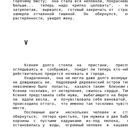
     Ксения  долго  стояла  на   пристани,   прислу
оглядываясь и  соображая,  поедет ли теперь кто-ниб
действительно придется ночевать в городе.

     Озадаченная,  она не могла даже долго возмущат
не дождавшись ее.  Надоевший деревенский остров теп
невозможно было  попасть,  казался таким  близким и
Ксении тоскливо, от нетерпения, сжалось сердце. Тем
Ксения представила себе мужа,  выбегающего на берег
ли  вдали весла,  и  почувствовала себя виноватой, 
происходило оттого,  что именно так тоскливо чувств
месте.

     Поспешные  шаги   нескольких  человек  и   сту
обернуться;  пятеро крестьян, три мужика и две бабы
корзины  с  пустыми  кадушками  из-под  молока,   п
остановилась у  воды,  огромный человек  в  кацавей