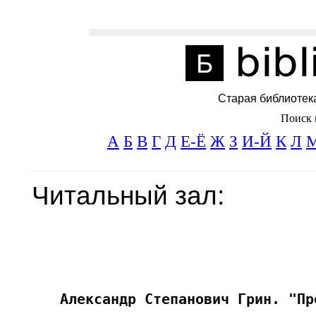
Старая библиотек
Поиск 
А
Б
В
Г
Д
Е-Ё
Ж
З
И-Й
К
Л
Читальный зал: