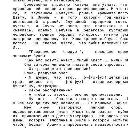
благополучно, или катастрофой.

     Болезненно  страстно  хотела  она узнать, что 
приносил  ей  новое и новое разочарование. И что гл
ее,  в  заученном  наизусть  романе  Араминта посте
Дзету,  а  Эмиль  -  в  того,  который  год назад с
обетованной  страной.  Случайный  городской  гость 
пустыне,  и  Спуль  не  знал,  что  притихшая  и  б
смеялась,  крепко  целуясь  в  береговом  кустарник
человеком,  модная  бородка  которого,  мягкие  усы
застряли  неподалеку  от  Хоха (деревня Спуля) благ
колеса.  Он  сказал  Дзете,  что любит полевые цвет
И...

     - "Продолжение   следует",  -  невольно  проне
знакомые буквы.

     "Как его зовут? Акаст. Милый Акаст... милый об
     Она вытерла мигающие глаза и снова спросила:

     - Отец, какое же твое мнение?

     Спуль раздувал очаг.

     - Я  думаю,  что  его...  ф-ф-ф-фух! щепки сыр
граф,  видишь  ли,  -  ф-ф-фух!  - отдал распоряжен
Дзета? Ну, затрещало.

     - Какое распоряжение?

     - А чтобы... этого... его не пропечатывали.

     - Ну  вот!  - Она стала смотреть на огонь. - Е
о нем все до сих пор написано... Не понимаю. Зачем 
     Меж    ними    возгорелся    легкий   спор.   
высокопоставленные  люди  имеют свои резоны - публи
их  приключения; а Дзета утверждала, что здесь заме
дама,  которая  влюблена в Эмиля и которой, мстител
чтобы  бедная  Араминта пребывала в неизвестности о