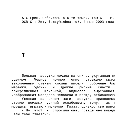
     ----------------------------------------------
     А.С.Грин. Собр.соч. в 6-ти томах. Том 6. - М.:
     OCR & : Zmiy (zmiy@inbox.ru), 4 мая 2003 года

     ----------------------------------------------
                                                   
     Больная  девушка лежала на спине, укутанная по
одеялом.   Черное   ночное   окно   отражало  красн
закопченным  стенам  хижины  висели  пробочные  бал
мережки,   удочки   и   другие   рыбные   снасти.  
прикрепленная   шпилькой,   виднелась   вырезанная 
изображавшая молодого человека в плаще, отбивающего
     Услышав  за  окном  шаги,  девушка  приподняла
стоило  немалых  усилий  ослабевшему  телу,  так  к
морщась, выразили мучение. Глаза, однако, светились
     - Ну  что?  -  спросила она, прежде чем вошедш
Дали тебе "Звезду"?
