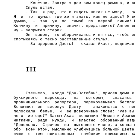
     - Конечно. Завтра я дам вам конец романа, и вы
     Спуль встал.

     - Так  я рад, что и сидеть никак не могу, - за
Я  и  то  думал: где же и знать, как не здесь? Я ве
думаю,  -  так  уж  по  самой  по  первой  линии! П
Кончину  и  причину,  значит, представите? Ангел вы
ну - запрыгал старик!

     Он  вышел,  то оборачиваясь и пятясь, чтобы ещ
спотыкаясь о тесно расставленные стулья.

     Стемнело,  когда "Дон-Эстебан", присев дома к 
буксирного   парохода,   на   котором,   спасаясь  
провинциального  репортера,  перекочевывал  бесплат
Вспомнил  он  веселую  Дзету  -  знакомство  с  ней
полоскала  белье,  и  ее доверчивые слова: "Раз вы 
чего  же еще?" Затем Акаст вспомнил "Эмиля и Арамин
нитками,  ради  нужды,  и  властно  оборванный изда
"Довольно.  Строчек  вы  выгоняете много, а конца н
обо  всем этом, мысленно улыбнувшись больной Дзете 
душе  с  тем  пристальным,  глубоким  вниманием, ка