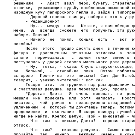
решениям,  -  Акаст  взял  перо, бумагу, старательн
строчки,  украшающие судьбу влюбленных помпезной св
изрядную кучу папиросного пепла и, зайдя в типограф
     - Дорогой генерал свинца, наберите это к утру.
     - Редакционно?

     - Ну...  между  нами.  Кстати, я вам обещал дв
меня.  Вы  всегда  сможете  его  получить. Эта руко
наборе. Поняли?

     - Ничего  не  понял.  Коньяк  есть  -  вот  эт
покойны!

     После  этого  прошло десять дней, в течение ко
фигура  с  драгоценным  печатным  оттиском  в  заши
сапоге   перемещалась   с  одной  точки  земного  ш
постучалась у дверей старого маленького дома деревн
     - Ну,  тетка, - сказал Спуль старухе-соседке, 
за   больной,  -  ступай-ка  пока.  Потом  поболтае
выгорело!  Прочти-ка  это  письмо!  Сам  Дон-Эстеба
говорит, - уважаю читателей!" Вот как!

     Говоря  это,  он трудился над распарыванием ка
и счастливая девушка, едва переводя дух, прочла:

     "Дорогая  Дзета!  Я  очень  виноват,  но  дела
мешали  мне  приехать  или  хотя  написать.  Прости
писатель,  чей  роман  о  незаслуженно страдавшей А
увлечением  и  который ты дочитаешь теперь, потому 
продолжение  и  окончание. Я скоро приеду; лучшей ж
нигде не найти. Крепко целую. Твой - виноватый - Ак
     - Что  там  в  письме, Дзета? - спросил старик
оттиск.

     - Что  там?  - сказала девушка. - Самое просто
прощайте,  так,  ничего... вежливо. Знаешь, я хочу 