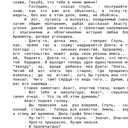
скажи, Гекуба, что тебе в моем имени?

     - Господин,  -  сказал  Спуль,  -  послушайте-
знаю,  как  это  вам  все  объяснить,  в  точку-то 
видеть, без вас в этом деле, вижу, не обойтись.

     И  вот,  путаясь  и волнуясь, поощряемый снача
затем  общим  молчанием,  рыбак  рассказал  Акасту,
уголке  дикой  реки читалась с трепетным напряжение
с  опасениями  и  облегчениями  история  любви  бли
Араминты, дочери угольщика.

     - Дзета-то,  дочка  моя,  -  говорил  Спуль, -
как,  прямо  так  и  скажу: надрывается Дзета. А ту
полгода...  этого... никаких известий. Здоровому, т
его  сиятельство  может  ведь свои резоны иметь... 
ей,  бедняге,  Дзете-то,  и радости было, что мечта
той  барышне. И выходит теперь одно-единственное му
"Звезду",  ну,  вроде  ребенка  моя Дзета: "Опять, 
Читай  ей  вот  опять  про  старое,  где  прощались
извелась;  да  не  встает;  хоть бы гуляла или что:
поехал.  Чего  там? Сердце-то ведь того... Думаю, р
вас вся надежда...

     Старик замолчал; Акаст, опустив глаза, водил п
     - Вот  тебе  и  макулатура,  Акаст, - серьезно
синих очках. - Что ты об этом думаешь?

     Акаст поднял голову.

     - Вы  приехали  как  раз вовремя, Спуль, - ска
полный  стакан. - Теперь все известно. Эмиль... впр
к этому же времени. Дела графа блестящи.

     - Ну-те?! - повеселел Спуль. - Значит, благопо
     - Просто прекрасно. Лучше нельзя.

     - И пропечатано?
