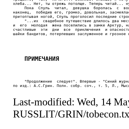
хлеба... Нет, ты отрежь потолще. Теперь читай... ну
     Пока  Спуль  читал,  девушка  боролась  с  вол
наконец,  победив его, громко, довольная, засмеялас
притоптывая ногой, Спуль проголосил последние строк
     "...их  свадебное путешествие длилось два меся
и  его  молодая  жена поселились в замке Арктур, на
счастливые  эти  дни  все  приключения  и опасности
     "Продолжение  следует". Впервые - "Синий журна
по изд.: А.С.Грин. Полн. собр. соч., т. 5, Л., Мысл
Last-modified: Wed, 14 M
RUSSLIT/GRIN/tobecon.tx