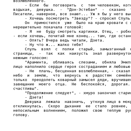
возлюбленного.

     - Если  бы  поговорить  с  тем человеком, кото
вздыхая,  девушка.  -  "Дон-Эстебан"  -  сказано  т
Писатели, наверное, все знают... Уж я бы у него выс
     - Хочешь посмотреть "Звезду"? - спросил Спуль,
     Он  примостился  уже  было на краю кровати с ж
нерешительно покачала головой:

     - Я  не  буду смотреть картинки. Отец, - робко
- если хочешь, почитай мне конец... там, где остано
     - Опять? Вчера ведь читали, Дзета.

     - Ну что ж... жалко тебе?

     Спуль  взял  с  полки  старый,  замызганный  н
страницы,  -  так  как  наизусть  знал  развернутое
нежным голосом:

     "Араминта,  обливаясь  слезами,  обняла  Эмиля
лицо наполнило сердце героя состраданием и любовью.
     - Не  плачь, бесценная возлюбленная, - сказал 
небо  и  землю,  что  вернусь  к  радостям  семейно
только  преодолеть коварный замысел дяди, вручившег
завещание  моего  отца.  Не  беспокойся,  дорогая. 
счастливы".

     "Продолжение следует", - хмуро закончил старик
     - Дзета!

     Девушка  лежала  навзничь,  уткнув лицо в мокр
откликнулась.  Скоро  дыхание  ее  стало  ровнее,  
непосильным  волнением,  положил  свою  теплую  рук