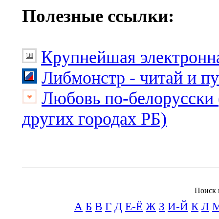
Полезные ссылки:
Крупнейшая электронна
Либмонстр - читай и п
Любовь по-белорусски 
других городах РБ)
Поиск 
А
Б
В
Г
Д
Е-Ё
Ж
З
И-Й
К
Л