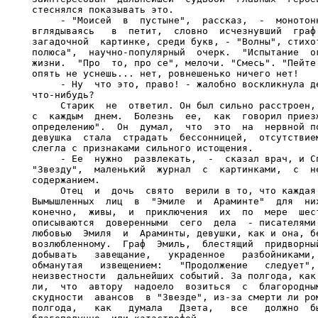
стеснялся показывать это.

     - "Моисей  в  пустыне",  рассказ,  -  монотонн
вглядываясь   в  петит,  словно  исчезнувший  граф 
загадочной  картинке, среди букв, - "Волны", стихот
полюса",  научно-популярный  очерк.  "Испытание  ог
жизни.  "Про  то, про се", мелочи. "Смесь". "Пейте 
опять не уснешь... нет, ровнешенько ничего нет!

     - Ну  что это, право! - жалобно воскликнула де
что-нибудь?

     Старик  не  ответил. Он был сильно расстроен, 
с  каждым  днем.  Болезнь  ее,  как  говорил приезж
определению".  Он  думал,  что  это  на  нервной по
девушка  стала  страдать  бессонницей,  отсутствием
слегла с признаками сильного истощения.

     - Ее  нужно  развлекать,  -  сказал врач, и Сп
"Звезду",  маленький  журнал  с  картинками,  с  не
содержанием.

     Отец  и  дочь  свято  верили в то, что каждая 
Вымышленных  лиц  в  "Эмиле  и  Араминте"  для  них
конечно,  живы,  и  приключения  их  по  мере  шест
описываются  доверенными  сего  дела  - писателями.
любовью  Эмиля  и  Араминты, девушки, как и она, бе
возлюбленному.  Граф  Эмиль,  блестящий  придворный
добывать   завещание,   украденное   разбойниками, 
обманутая   извещением:   "Продолжение   следует", 
неизвестности  дальнейших событий. За полгода, как 
ли,  что  автору  надоело  возиться  с  благородным
скудности  авансов  в "Звезде", из-за смерти ли ром
полгода,   как   думала   Дзета,   все   должно  бы