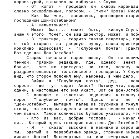
корректурой, выскочил на каблуках к Спулю.

     - От  кого?  -  процедил  он  сквозь карандаш,
словно оскорбленным, голосом. - Стихи? Проза? Рисун
     - Как  бы  мне, - запинаясь, проговорил старик
господином Дон-Эстебаном?

     - А! Фельетонист?

     - Может  быть...  может  быть, - кивнул Спуль,
знаю я этого. Может, он ваш директор, может, и побо
     - В  трактире, - сердито сказал секретарь, пры
с  той  стороны  за  дверную  ручку, снова приоткры
крикливо  адресовал:  -  "Голубиная  почта"! Тракти
Вот где ваш Дон-Эстебан!

     Старик  печально  надел  шляпу.  Он  не понима
темной,  грязной  редакции,  где,  однако,  знают  
больше,   чем  их  прислуга;  ни  того,  почему  на
раздражительности  толстенького  господина. У Спуля
вид, что сторож пояснил ему, наконец, в чем дело.

     - Зайди  в  "Голубиную  почту",  дед,  -  жало
спроси:  где  тут  сидит  Акаст?  Потому что, видиш
одним, а настоящее его имя Акаст. Вот он Дон-Эстеба
     С  холодом  и  тяжестью  недоверия  к своему п
порог   "Голубиной   почты".   Здесь   его   не   м
"Дон-Эстебан",  вытащил  палец из соусника и ткнул 
стола,  за которым сидело и возлежало человек шесть
чем пьяных. Малое количество бутылок указывало, что
     - Кто  из  вас,  добрые  господа...  - начал С
ли... Который здесь господин писатель Дон-Эстебан?

     - Я,  -  сказал  высокий  в накидке и серой ши
ты,  одетый  в  первобытные одежды, странник Кифери
жилище  богов?  Бессмертных  ты  или  смертных  дел