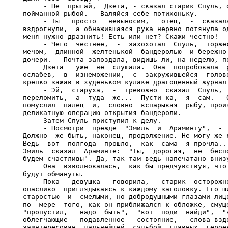
     - Не  прыгай,  Дзета, - сказал старик Спуль, о
пойманной рыбой. - Валяйся себе потихоньку.

     - Ты   просто   невыносим,   отец,  -  сказала
вздрогнули,  а обнажившаяся рука нервно потянула од
меня нужно дразнить! Есть или нет? Скажи честно!

     - Чего  честнее,  -  захохотал  Спуль,  торжес
мечом,  длинной  желтенькой  бандеролью  и бережно 
дочери. - Почта запоздала, видишь ли, на неделю, по
     Дзета   уже  не  слушала.  Она  попробовала  р
ослабев,  в  изнеможении,  с  закружившейся  голово
крепко зажав в худеньком кулаке драгоценный журнал.
     - Эй,  старуха,  -  тревожно  сказал  Спуль,  
переломить,  а  туда  же...  Пусти-ка,  я  сам. - О
помуслил  палец  и,  словно  вспарывая  рыбу, произ
деликатную операцию открытия бандероли.

     Затем Спуль приступил к делу.

     - Посмотри  прежде  "Эмиль  и  Араминту",  -  
Должно  же быть, наконец, продолжение. Не могу же я
Ведь  вот  полгода  прошло,  как  сама  я прочла...
Эмиль  сказал  Араминте:  "Ты,  дорогая,  не  беспо
будем счастливы". Да, так там ведь напечатано внизу
     Она  взволновалась,  как бы предчувствуя, что 
будут обмануты.

     Пока   девушка   говорила,   старик  осторожно
опасливо  приглядываясь к каждому заголовку. Его ши
старостью  и  смелыми, но добродушными глазами лицо
по  мере  того, как он приближался к обложке, смуще
"пропустил,   надо  быть",  "вот  поди  найди",  "э
облегчающие   подавленное   состояние,   слова-вздо
заинтересован  дальнейшей  судьбой  главных  героев