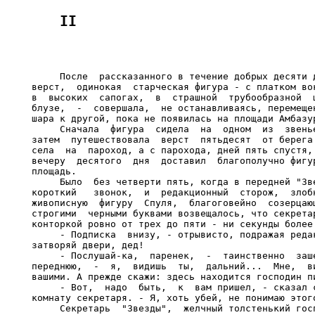
     После  рассказанного в течение добрых десяти д
верст,  одинокая  старческая фигура - с платком вок
в  высоких  сапогах,  в  страшной  трубообразной  ш
блузе,  -  совершала,  не останавливаясь, перемещен
шара к другой, пока не появилась на площади Амбазур
     Сначала  фигура  сидела  на  одном  из  звенье
затем  путешествовала  верст  пятьдесят  от берега 
села  на  пароход, а с парохода, дней пять спустя, 
вечеру  десятого  дня  доставил  благополучно фигур
площадь.

     Было  без четверти пять, когда в передней "Зве
короткий   звонок,  и  редакционный  сторож,  злобн
живописную  фигуру  Спуля,  благоговейно  созерцающ
строгими  черными буквами возвещалось, что секретар
конторкой ровно от трех до пяти - ни секунды более 
     - Подписка  внизу, - отрывисто, подражая редак
затворяй двери, дед!

     - Послушай-ка,  паренек,  -  таинственно  заше
переднюю,  -  я,  видишь  ты,  дальний...  Мне,  ви
вашими. А прежде скажи: здесь находится господин пи
     - Вот,  надо  быть,  к  вам пришел, - сказал с
комнату секретаря. - Я, хоть убей, не понимаю этого
     Секретарь  "Звезды",  желчный толстенький госп