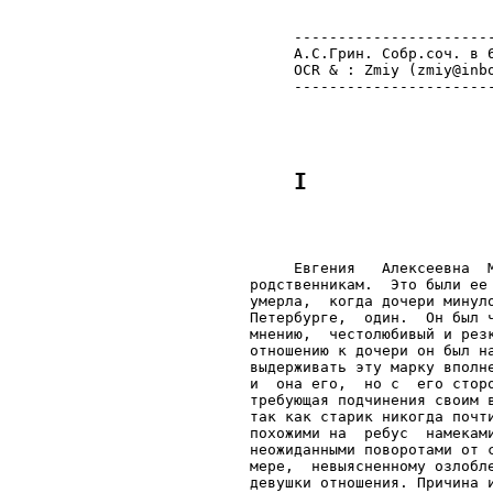
     ----------------------
     А.С.Грин. Собр.соч. в 6
     OCR & : Zmiy (zmiy@inbo
     Евгения   Алексеевна  
родственникам.  Это были ее
умерла,  когда дочери минул
Петербурге,  один.  Он был 
мнению,  честолюбивый и рез
отношению к дочери он был н
выдерживать эту марку вполн
и  она его,  но с  его стор
требующая подчинения своим 
так как старик никогда почт
похожими на  ребус  намекам
неожиданными поворотами от 
мере,  невыясненному озлобл
девушки отношения. Причина 