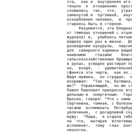
эта,  как и  внутренняя его
тянуло  к  отношениям  прос
сложились  так,  что,  утра
замкнутой и  пугливой,  вну
оскорбления человек,  и  пр
стараясь быть в стороне.

     Разумеется, эта бледна
от тяжелых отношений с отцо
журнала) и,  улыбаясь летни
видела один раз в жизни.  Д
разведении кукурузы,  перси
для  северного кармана веще
наивными    глазами    благ
сельскохозяйственные брошюр
в руках, усердно растирая л
он,  входя,  -  удивительне
сфинксе эти черти,  как их.
Видя мужика,  он страдал,  
возражал:  "Так ты, батюшка
же?"  Управляющий,  он же с
Павел Павлович прекрасно иг
дельным и  энергичным.  Гор
бросил, говоря: "Что с ними
Сергеевна, томная, с болезн
часами  вспоминать  Петербу
увлечения,  с досадливой ск
мужу:  "Паша,  я отдала теб
на  что,  вытирая  вспотевш
вспомянет,  тому  глаз  вон
неохотно.
