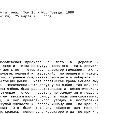
-----------------------------------------------

-ти томах. Том 2. - М.: Правда, 1980

x.ru), 25 марта 2003 года

Мазалевская  приехала  на   лето   в   деревню  к

  дядя и  тетка по мужу,  жена его.  Мать девушки

о шесть лет,  отец же,  директор гимназии,  жил в

человек желчный и  жестокий,  нетерпимый к чужому

кий, странное соединение бюрократа и либерала. По

астоящим Домби,  хотя славянская кровь мешала ему

е.  Несомненно, что девушку он любил, так же, как

оны любовь была раздражительная и  деспотическая,

взглядам;  с ее - простая, но замкнутая и гордая,

и не  высказывался прямо,  а  лишь замысловатыми,

и,  и  мог  привести кого  угодно  в  исступление

скупой мягкости к  беспричинному или,  по крайней

ению.  Это  были  тяжелые,  обидные  для  молодой

их крылась, конечно, в характере отца, но причина
