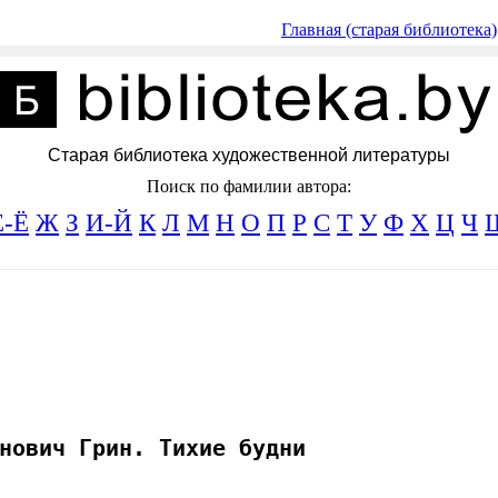
Главная (старая библиотека)
Старая библиотека художественной литературы
Поиск по фамилии автора:
Е-Ё
Ж
З
И-Й
К
Л
М
Н
О
П
Р
С
Т
У
Ф
Х
Ц
Ч