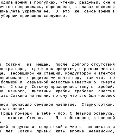
водила время в прогулках, чтении, раздумьи, сне и

аметно поправилась, порозовела, в глазах появился

шина лета укрепила ее.  В  это  же  самое время в
