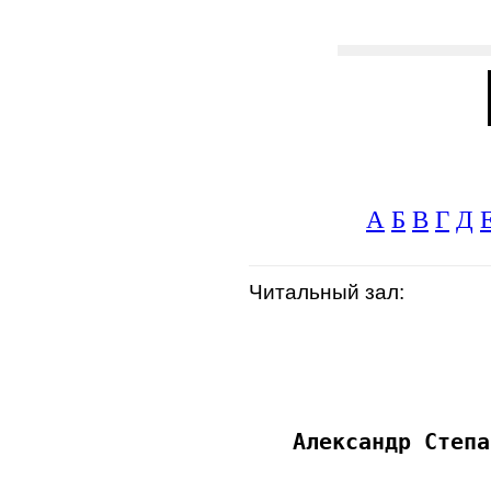
А
Б
В
Г
Д
Читальный зал: