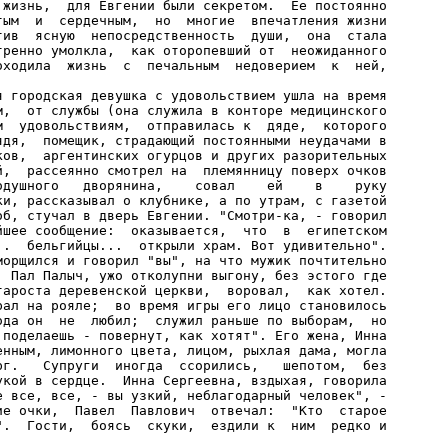
 жизнь,  для Евгении были секретом.  Ее постоянно

тым  и  сердечным,  но  многие  впечатления жизни

тив  ясную  непосредственность  души,  она  стала

тренно умолкла,  как оторопевший от  неожиданного

оходила  жизнь  с  печальным  недоверием  к  ней,

я городская девушка с удовольствием ушла на время

м,  от службы (она служила в конторе медицинского

м  удовольствиям,  отправилась к  дяде,  которого

ядя,  помещик, страдающий постоянными неудачами в

ков,  аргентинских огурцов и других разорительных

й,  рассеянно смотрел на  племянницу поверх очков

одушного   дворянина,    совал    ей    в    руку

ки, рассказывал о клубнике, а по утрам, с газетой

об, стучал в дверь Евгении. "Смотри-ка, - говорил

йшее сообщение:  оказывается,  что  в  египетском

..  бельгийцы...  открыли храм. Вот удивительно".

морщился и говорил "вы", на что мужик почтительно

, Пал Палыч, ужо отколупни выгону, без эстого где

тароста деревенской церкви,  воровал,  как хотел.

рал на рояле;  во время игры его лицо становилось

ода он  не  любил;  служил раньше по выборам,  но

 поделаешь - повернут, как хотят". Его жена, Инна

енным, лимонного цвета, лицом, рыхлая дама, могла

рг.   Супруги  иногда  ссорились,   шепотом,  без

укой в сердце.  Инна Сергеевна, вздыхая, говорила

е все, все, - вы узкий, неблагодарный человек", -

ие очки,  Павел  Павлович  отвечал:  "Кто  старое

".  Гости,  боясь  скуки,  ездили к  ним  редко и
