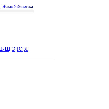
|
Новая библиотека
Ш-Щ
Э
Ю
Я