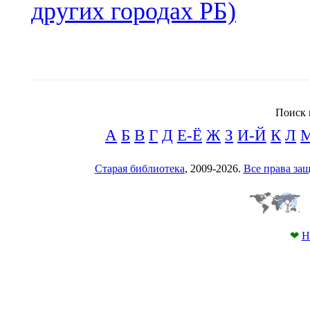
других городах РБ)
Поиск 
А
Б
В
Г
Д
Е-Ё
Ж
З
И-Й
К
Л
Старая библиотека
, 2009-2026.
Все права з
❤
Н