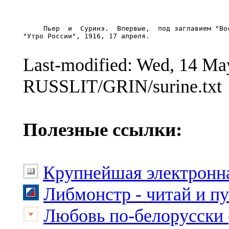
     Пьер  и  Суринэ.  Впервые,  под заглавием "Вос
"Утро России", 1916, 17 апреля.

Last-modified: Wed, 14 M
RUSSLIT/GRIN/surine.txt
Полезные ссылки:
Крупнейшая электронна
Либмонстр - читай и п
Любовь по-белорусски 