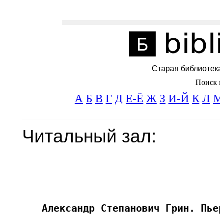
Старая библиотек
Поиск 
А
Б
В
Г
Д
Е-Ё
Ж
З
И-Й
К
Л
Читальный зал: