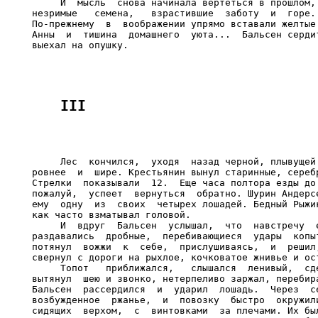
     И  мысль  снова начинала вертеться в прошлом, 
незримые   семена,   взрастившие  заботу  и  горе. 
По-прежнему  в  воображении упрямо вставали желтые 
Анны  и  тишина  домашнего  уюта...  Бальсен сердит
     Лес  кончился,  уходя  назад черной, плывущей 
ровнее  и  шире. Крестьянин вынул старинные, серебр
Стрелки  показывали  12.  Еще часа полтора езды до 
пожалуй,  успеет  вернуться  обратно. Шурин Андерсе
ему  одну  из  своих  четырех лошадей. Бедный Рыжик
как часто взматывал головой.

     И  вдруг  Бальсен  услышал,  что  навстречу  е
раздавались  дробные,  перебивающиеся  удары  копыт
потянул  вожжи  к  себе,  прислушиваясь,  и  решил,
свернул с дороги на рыхлое, кочковатое жнивье и ост
     Топот   приближался,   слышался  ленивый,  сде
вытянул  шею и звонко, нетерпеливо заржал, перебира
Бальсен  рассердился  и  ударил  лошадь.  Через  се
возбужденное  ржанье,  и  повозку  быстро  окружили
сидящих  верхом,  с  винтовками  за плечами. Их был