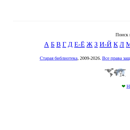
Поиск 
А
Б
В
Г
Д
Е-Ё
Ж
З
И-Й
К
Л
Старая библиотека
, 2009-2026.
Все права з
❤
Н