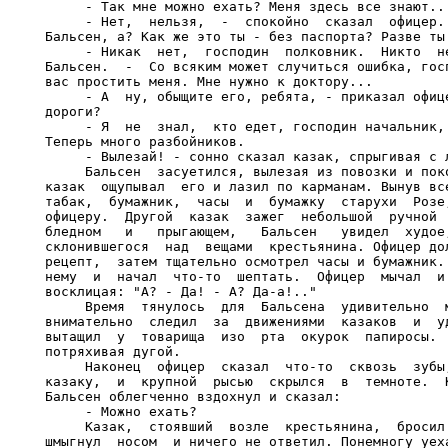
     - Так мне можно ехать? Меня здесь все знают...
     - Нет,  нельзя,  -  спокойно  сказал  офицер. 
Бальсен, а? Как же это ты - без паспорта? Разве ты 
     - Никак  нет,  господин  полковник.  Никто  не
Бальсен.  -  Со всяким может случиться ошибка, госп
вас простить меня. Мне нужно к доктору...

     - А  ну, обыщите его, ребята, - приказал офице
дороги?

     - Я  не  знал,  кто едет, господин начальник, 
Теперь много разбойников.

     - Вылезай! - сонно сказал казак, спрыгивая с л
     Бальсен  засуетился, вылезая из повозки и поко
казак  ощупывал  его и лазил по карманам. Вынув все
табак,  бумажник,  часы  и  бумажку  старухи  Розе,
офицеру.  Другой  казак  зажег  небольшой  ручной  
бледном   и   прыгающем,   Бальсен   увидел  худое,
склонившегося  над  вещами  крестьянина. Офицер дол
рецепт,  затем тщательно осмотрел часы и бумажник. 
нему  и  начал  что-то  шептать.  Офицер  мычал  и 
восклицая: "А? - Да! - А? Да-а!.."

     Время  тянулось  для  Бальсена  удивительно  м
внимательно  следил  за  движениями  казаков  и  уд
вытащил  у  товарища  изо  рта  окурок  папиросы.  
потряхивая дугой.

     Наконец  офицер  сказал  что-то  сквозь  зубы,
казаку,  и  крупной  рысью  скрылся  в  темноте.  К
Бальсен облегченно вздохнул и сказал:

     - Можно ехать?

     Казак,  стоявший  возле  крестьянина,  бросил 
шмыгнул  носом  и ничего не ответил. Понемногу уеха