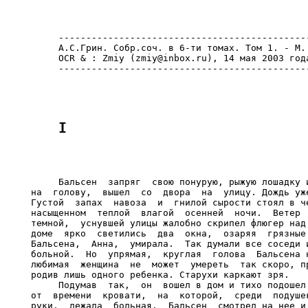
     ----------------------------------------------
     А.С.Грин. Собр.соч. в 6-ти томах. Том 1. - М.:
     OCR & : Zmiy (zmiy@inbox.ru), 14 мая 2003 года
     Бальсен  запряг  свою понурую, рыжую лошадку и
на  голову,  вышел  со  двора  на  улицу. Дождь уже
Густой  запах  навоза  и  гнилой сырости стоял в че
насыщенном  теплой  влагой  осенней  ночи.  Ветер  
темной,  уснувшей улицы жалобно скрипел флюгер над 
доме  ярко  светились  два  окна,  озаряя  грязные 
Бальсена,  Анна,  умирала.  Так думали все соседи и
больной.  Но  упрямая,  круглая  голова  Бальсена н
любимая  женщина  не  может  умереть  так скоро, пр
родив лишь одного ребенка. Старухи каркают зря.

     Подумав  так,  он  вошел в дом и тихо подошел 
от  времени  кровати,  на  которой,  среди  подушек
руки,  лежала  больная.  Бальсен  смотрел на нее и 