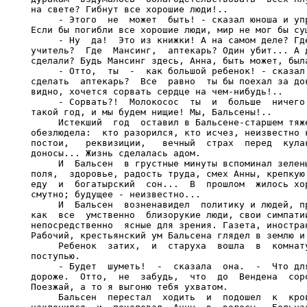
на свете? Гибнут все хорошие люди!..

     - Этого  не  может  быть! - сказал юноша и упр
Если бы погибли все хорошие люди, мир не мог бы сущ
     - Ну  да!  Это из книжки! А на самом деле? Где
учитель?  Где  Мансинг,  аптекарь? Один убит... А д
сделали? Будь Мансинг здесь, Анна, быть может, была
     - Отто,  ты  -  как большой ребенок! - сказал 
сделать  аптекарь?  Все  равно  ты бы поехал за док
видно, хочется сорвать сердце на чем-нибудь!..

     - Сорвать?!  Молокосос  ты  и  больше  ничего!
такой год, и мы будем нищие! Мы, Бальсены!..

     Истекший  год  оставил в Бальсене-старшем тяже
обезлюдела:  кто разорился, кто исчез, неизвестно к
постои,   реквизиции,   вечный  страх  перед  кулак
доносы... Жизнь сделалась адом.

     И  Бальсен  в грустные минуты вспоминал зелены
поля,  здоровье, радость труда, смех Анны, крепкую 
еду  и  богатырский  сон...  В  прошлом  жилось хор
смутно; будущее - неизвестно...

     И  Бальсен  возненавидел  политику и людей, пр
как  все  умственно  близорукие люди, свои симпатии
непосредственно  ясные для зрения. Газета, иностран
Рабочий, крестьянский ум Бальсена глядел в землю и 
     Ребенок  затих,  и  старуха  вошла  в  комнату
поступью.

     - Будет  шуметь!  -  сказала  она.  -  Что для
дороже.  Отто,  не  забудь,  что  до  Вендена  соро
Поезжай, а то я выгоню тебя ухватом.

     Бальсен  перестал  ходить  и  подошел  к  кров