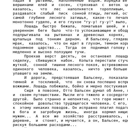
падая  в  рытвины,  наполненные  водой. Изредка вет
вершинами  елей  и  сосен,  стряхивал  с  веток  це
казалось,   что   лес   наполняется   торопливым,  
раздавался  слабый  писк  сонной птицы, легкий, ост
самой  глубине  лесного  затишья,  какое-то  печаль
монотонно гудело, и его глухое "гу-у! гу-у!" выло, 
     Лошадь  быстро  бежала,  поматывая  шеей,  и в
уверенном  беге  было  что-то успокаивающее и ободр
подпрыгивала  на  рытвинах  и  древесных  корнях,  
щупальца  под  тонким  дерном.  И Бальсену, глядевш
мрак,  казалось,  что он едет в глухом, темном кори
подземное  царство...  Тогда  он  поднимал голову в
медленно и высоко ползущие тучи.

     Проехав  верст  десять,  он  остановил  лошадь
седелку,  сбившуюся  набок.  Копыта перестали стуча
жуткой,  сонной  тишине лесного покоя, встревоженно
одинокого  человека,  казалось,  ничто  уже больше 
упавшего на землю.

     И  дорога,  предстоявшая  Бальсену,  показалас
темной  и  тоскливой,  что  он снова поспешно вспры
вожжами. Лошадь побежала, бойко и мерно постукивая 
     Сидя  в повозке, Отто Бальсен думал об Анне, ж
и  своем путешествии. Мысли его тяжело и сосредоточ
другой.  Было странно и непонятно, что горе может п
спокойное  довольство трудящегося человека. С его, 
к  этому никаких поводов. Он исправно платил подати
в  бога  и  загробную  жизнь,  иногда  кормил нищих
мужем...  А  все  же  хозяйство  расстраивалось,  и
деревне,  и  стонет, и мучается, а он, Бальсен, еде
рискуя большими расходами...
