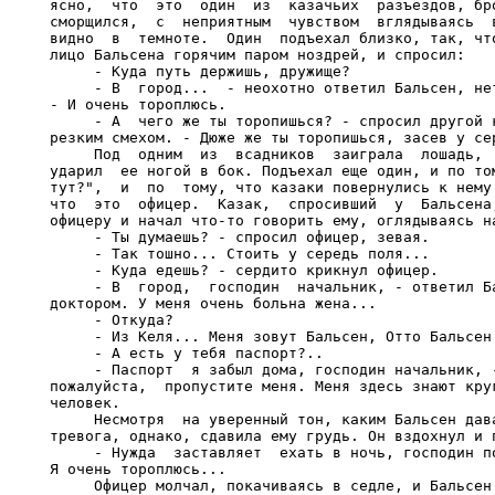
ясно,  что  это  один  из  казачьих  разъездов, бро
сморщился,  с  неприятным  чувством  вглядываясь  в
видно  в  темноте.  Один  подъехал близко, так, что
лицо Бальсена горячим паром ноздрей, и спросил:

     - Куда путь держишь, дружище?

     - В  город...  - неохотно ответил Бальсен, нет
- И очень тороплюсь.

     - А  чего же ты торопишься? - спросил другой к
резким смехом. - Дюже же ты торопишься, засев у сер
     Под  одним  из  всадников  заиграла  лошадь,  
ударил  ее ногой в бок. Подъехал еще один, и по том
тут?",  и  по  тому, что казаки повернулись к нему 
что  это  офицер.  Казак,  спросивший  у  Бальсена,
офицеру и начал что-то говорить ему, оглядываясь на
     - Ты думаешь? - спросил офицер, зевая.

     - Так тошно... Стоить у середь поля...

     - Куда едешь? - сердито крикнул офицер.

     - В  город,  господин  начальник, - ответил Ба
доктором. У меня очень больна жена...

     - Откуда?

     - Из Келя... Меня зовут Бальсен, Отто Бальсен.
     - А есть у тебя паспорт?..

     - Паспорт  я забыл дома, господин начальник, -
пожалуйста,  пропустите меня. Меня здесь знают круг
человек.

     Несмотря  на уверенный тон, каким Бальсен дава
тревога, однако, сдавила ему грудь. Он вздохнул и п
     - Нужда  заставляет  ехать в ночь, господин по
Я очень тороплюсь...

     Офицер молчал, покачиваясь в седле, и Бальсен 