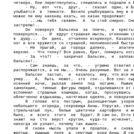
четверо. Они переглянулись, спешились и подошли к Б
     - Ну,  вот  что,  друг,  -  сказал  один, и Ба
улыбается  в  темноте.  Весело улыбнувшись ему в от
можно ли ему наконец ехать, но казак продолжал:

     - ...мы  тебя  свяжем.  А  ты стой смирно. Смо
застрелю!..

     Он  повернул  Бальсена  за  плечо,  и  крестья
повернулся...  И  вдруг страшная мысль, огненным св
в  душу...  Он  дико,  отчаянно вскрикнул. Казалось
ног и все кружится со страшной, молниеносной быстро
     - Не  прыгай,  до  города  далеко,  -  апатичн
верхом. - Что толку? Все равно, брат, помирать когд
     - За  что?!  -  закричал  Бальсен,  и  заплака
Бальсен!..

     - Сам  знаешь,  за  что,  -  угрюмо  ответил к
распоряжается, а не мы... Очень разумные. Вот за эт
     Бальсен  застыл,  и  казалось  ему, что все мы
умер...  А,  быть  может,  это  сон... Все сон: сыр
осенней  ночи,  рыхлая  земля  под  ногами,  Рыжик,
замолкшие,  темные  фигуры людей, отдалившихся от н
вспомнил  страшные  кошмары,  когда,  проснувшись  
облегченно вздыхаешь, натягивая одеяло, и поворачив
     В  голове  его  пестрым,  разноцветным  узором
небольшого  огорода, сокровища Анны. Упругая, светл
стрельчатый  лук,  белые  цветочки  картофеля  и же
было,  и  всего  этого  не  будет. И сам он, Отто Б
знают  на  сто  верст  кругом,  куда-то  исчезнет, 
никогда не узнает, почему так вышло...

     И  снова  мысль  упала  в  прошлое,  и  снова 
желтые,  пышные  поля  и  смуглые  руки Анны. И сно