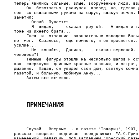
теперь явились сильные, злые, вооруженные люди, взя
     Он  безотчетно  рванулся  вперед, но, сделав д
сел  со связанными руками на сырую, вязкую землю. К
заметил:

     - Ослаб. Пужается...

     - Я  видал,  -  сказал  другой. - А видал и та
тоже из ихнего брата...

     Гнев  и  отчаяние  окончательно овладели Бальс
не  мог.  Казалось,  еще немного, и он проснется...
усилие...

     - Не  копайся,  Данило,  -  сказал верховой. -
человека?!

     Темные  фигуры отошли на несколько шагов и ост
как  сверкнули  длинные красные огоньки, и острая, 
дыхание.  Падая, он увидел свой дом, светлую комнат
газетой, и больную, любимую Анну...

     Случай.  Впервые  - в газете "Товарищ", 1907, 
рассказ  впервые  подписан  псевдонимом  "А.С.Грин"
измененной  редакции  под заглавием "Прусский разъе