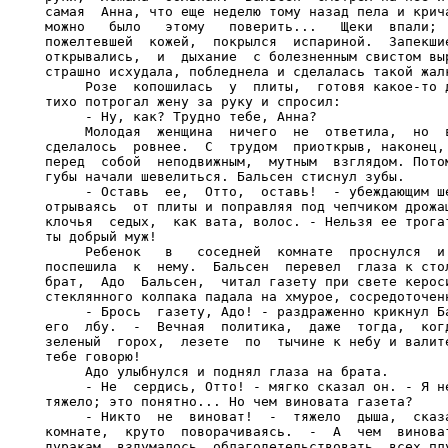
самая  Анна, что еще неделю тому назад пела и крича
можно   было   этому   поверить...   Щеки  впали;  
пожелтевшей  кожей,  покрылся  испариной.  Запекшие
открывались,  и  дыхание  с болезненным свистом выр
страшно исхудала, побледнела и сделалась такой жалк
     Розе  копошилась  у  плиты,  готовя какое-то д
тихо потрогал жену за руку и спросил:

     - Ну, как? Трудно тебе, Анна?

     Молодая  женщина  ничего  не  ответила,  но  в
сделалось  ровнее.  С  трудом  приоткрыв, наконец, 
перед  собой  неподвижным,  мутным  взглядом. Потом
губы начали шевелиться. Бальсен стиснул зубы.

     - Оставь  ее,  Отто,  оставь!  - убеждающим ше
отрываясь  от плиты и поправляя под чепчиком дрожащ
клочья  седых,  как вата, волос. - Нельзя ее трогат
ты добрый муж!

     Ребенок   в   соседней  комнате  проснулся  и 
поспешила  к  нему.  Бальсен  перевел  глаза к стол
брат,  Адо  Бальсен,  читал газету при свете кероси
стеклянного колпака падала на хмурое, сосредоточенн
     - Брось  газету, Адо! - раздраженно крикнул Ба
его  лбу.  -  Вечная  политика,  даже  тогда,  когд
зеленый  горох,  лезете  по  тычине к небу и валите
тебе говорю!

     Адо улыбнулся и поднял глаза на брата.

     - Не  сердись, Отто! - мягко сказал он. - Я не
тяжело; это понятно... Но чем виновата газета?

     - Никто  не  виноват!  -  тяжело  дыша,  сказа
комнате,  круто  поворачиваясь.  -  А  чем  виноват
дуракам  вздумалось  облагодетельствовать  всех плу