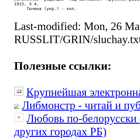
1915, Э 4.

     Тычина (укр.) - кол.

Last-modified: Mon, 26 M
RUSSLIT/GRIN/sluchay.tx
Полезные ссылки:
Крупнейшая электронна
Либмонстр - читай и пу
Любовь по-белорусски 
других городах РБ)