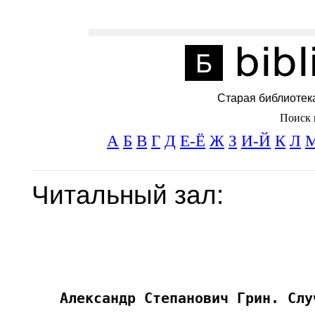
Старая библиотек
Поиск 
А
Б
В
Г
Д
Е-Ё
Ж
З
И-Й
К
Л
Читальный зал: