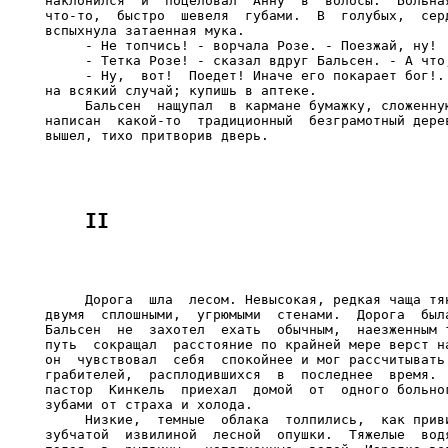
наклонился  и  поцеловал  Анну  в  волосы.  Больная
что-то,  быстро  шевеля  губами.  В  голубых,  серд
вспыхнула затаенная мука.

     - Не топчись! - ворчала Розе. - Поезжай, ну!

     - Тетка Розе! - сказал вдруг Бальсен. - А что,
     - Ну,  вот!  Поедет! Иначе его покарает бог!..
на всякий случай; купишь в аптеке.

     Бальсен  нащупал  в кармане бумажку, сложенную
написан  какой-то  традиционный  безграмотный дерев
     Дорога  шла  лесом. Невысокая, редкая чаща тян
двумя  сплошными,  угрюмыми  стенами.  Дорога  была
Бальсен  не  захотел  ехать  обычным,  наезженным т
путь  сокращал  расстояние по крайней мере верст на
он  чувствовал  себя  спокойнее и мог рассчитывать 
грабителей,  расплодившихся  в  последнее  время.  
пастор  Кинкель  приехал  домой  от  одного больног
зубами от страха и холода.

     Низкие,  темные  облака  толпились,  как приви
зубчатой  извилиной  лесной  опушки.  Тяжелые  водя