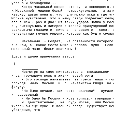
упорно и безнадежно...

     Когда махальный после пятого,  и последнего, в
к Моськиной  мишени белый  четырехугольник,  а зате
кверху, давая понять, что пулю можно искать где уго
Моська чувствовал, что к нему сзади подбегает фельд
его в шею - раз и два! От таких ударов шапка у Мось
он, вытянувшись и замерев в жалкой принужденной поз
раскрытыми глазами и  ничего  не видел от  слез,  з
ненавистные глупые мишени, которые как будто смеяли
     _____________

     Махальный  - Солдат,  на обязанности которого 
значком, в  какое место мишени попала  пуля.  Если 
махальный машет белым значком. (

Здесь и далее примечания автора

.)

     ________

     Несмотря на свое ничтожество в  специальном  "
играл громадную роль в жизни первой роты.

     - Это господь наказывает  за грехи  наши,- гов
проходя  мимо  Моськи  и  с  ненавистью глядя  на е
фигуру.

     "Не было печали, так черти накачали",- думали 
и подвзводный.

     - Не было бы Моськи - хоть топись,- говорили с
     И  действительно,  не  будь Мосея,  или Моськи
жилось бы еще хуже. В военной среде  существует неи
убеждение, что 
