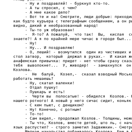
     - Ну и поздравляй! - буркнул кто-то.

     - А ты спросил, с чем?

     - А мне какое дело?

     - Вот те и на! Смотрите, люди добрые: приходиш
как будто курьера с телеграфным сообщением, а он ры
видно, дикий и необразованный народ!

     - Ты-то уж образован!

     -  Я-то? А пожалуй,  что так!  Вы,  кислая  со
знаете?! А я по крайней мере чичас в городе был...

     - Ну!

     - Ну... И поздравляю!

     - О, леший! - возмутился  один из чистивших и 
стол затвор,  который  держал в руках.-  И какая же
анафемская привычка: придет - нет чтобы сразу сказа
тебя  выволокнет...  У, живодер!  - замахнулся  он 
Козлова.

     -  Не  балуй,  Козел,-  сказал взводный Моськи
работать мешаешь?

     - Ну, скатал валенки!

     - Отдал пушку!

     - Пушкарь и есть!

     -  Черти вы  полосатые! - обиделся  Козлов.- К
нашего ротного! А новый у него сичас сидит, коньяк 
     - С кем пьют, с денщиком?

     - Ну! Конечно, с ротным!

     - То-то!

     - Сам видел,- продолжал Козлов.- Толщины, можн
     - Ты что, Козлов, вместе детей, што ль, с нача
язык распустил? - строго заметил Задвижкин.- Смотри
     Мелкое начальство побаивалось Козлова. Еще в б