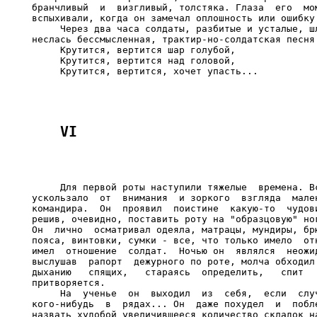
бранчливый  и  визгливый, толстяка. Глаза  его  мом
вспыхивали, когда он замечал оплошность или ошибку.
     Через два часа солдаты, разбитые и усталые, шл
неслась бессмысленная, трактир-но-солдатская песня:
     Крутится, вертится шар голубой,

     Крутится, вертится над головой,

     Для первой роты наступили тяжелые  времена. Вс
ускользало  от  внимания  и зоркого  взгляда  мален
командира.  Он  проявил  поистине  какую-то  чудови
решив, очевидно, поставить роту на "образцовую" ног
Он  лично  осматривал одеяла, матрацы, мундиры, брю
пояса, винтовки, сумки - все, что только имело  отн
имел  отношение  солдат.  Ночью он  являлся  неожид
выслушав  рапорт  дежурного по роте, молча обходил 
дыханию   спящих,   стараясь  определить,   спит   
притворяется.

     На  ученье  он  выходил  из  себя,  если  случ
кого-нибудь  в  рядах... Он  даже похудел  и  побле
назвать худобой увеличившееся количество складок на