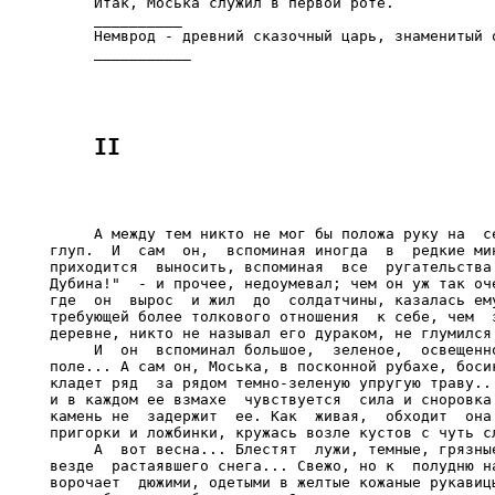
     Итак, Моська служил в первой роте.

     __________

     Немврод - древний сказочный царь, знаменитый о