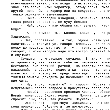
всеуслышание заявил, что всадит штык всякому, кто о
зная  его вспыльчивый характер,  этому верить было 
другой  попал бы  в карцер или на дежурство не в оч
только окриками и замечаниями.

     -  Никак нгосподин взводный,- отчеканил  Козло
глаза режет! Виноват-с, не 6yду больше!

     -  Чай, скоро к нам объявится,- заметил  кто-т
будет.

     -  А  не слышал  ты,  Козлов, какие  у  них ра
Задвижкин.

     - Нет, собственно... А так,  одним  краем уха.
жалится... Интригуют уж, говоря  очень... Все по сл
ножку-де подставляют, где  ж  тут,  грит, служить  
говорит, с моим народом надо ухо востро держать! То
и слушают!

     Солдаты   внимательно  слушали.  В  жизни   пе
историческое, так сказать, событие: перемена  коман
бестолков  был прежний  ротный,  но солдаты его зна
наказаний,  слабости,  недостатки,  все,  что  он л
известно.  К  новому же  предстояло еще  привыкать 
тяжелым опытом  доходить до познания: что такое нов
ним жить.

     -  Ну, а он,  новый-то?  -  спросил  Моська  и
испугавшись своего вопроса в присутствии взводного.
     -  Новый? - рассеянно процедил Козлов,  обводя
Новый  ничего... Сидит, молчит...  Молчит  да думае
спросит: "Вы, грит, так думаете! Неужели?"

     - Охо-хо-хо!  - протянул  Задвижкин.-  А може,
коли приехал... Пойду-ко я там посмотрю...
