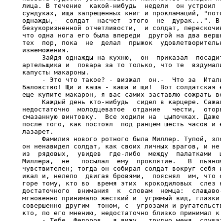
лица. В течение  какой-нибудь  недели  он устроил  
сундуках, ища запрещенных книг и прокламаций, "пото
однажды,-  солдат  насчет  этого  не  дурак...". В 
безукоризненной отчетливости,  и солдат, перескочив
что одна нога его была впереди  другой на два вершк
тех  пор, пока  не  делал  прыжок  удовлетворительн
изнеможения.

     Зайдя однажды на кухню,  он  приказал  посадит
артельщика и  повара за то только, что те  вздумали
капусты макароны.

     - Это что такое? - визжал  он.-  Что за  Итали
Баловство! Щи и каша - каша и щи!  Вот солдатская е
еще купите макарон, я вас самих заставлю сожрать ве
     Каждый день кто-нибудь  сидел в карцере. Сажал
недостаточно  молодцеватое  отдание   чести,  оторв
смазанную винтовку.  Все ходили на  цыпочках. Даже 
после того, как постоял  под ранцем шесть часов и е
лазарет.

     Фамилия нового ротного была Миллер. Тупой, зло
он ненавидел солдат, как своих личных врагов, и не 
из  рядовых,  увидев  где-либо  между  палатками  ш
Миллера,  не   посылал  ему  проклятие.   В  пьяном
чувствителен; тогда он собирал солдат вокруг себя и
икал и, нелепо  двигая бровями,  пояснял  им, что о
горе тому, кто во  время этих  крокодиловых  слез н
достаточного  внимания  к  словам  немца:  слащаво-
мгновенно принимало жесткий и  угрюмый вид, глазки 
совершенно другим  тоном, с  угрозами и ругательств
кто, по его мнению, недостаточно близко принимал к 
     - Тебе, Федоров,  я вижу,  трудно меня  слушат