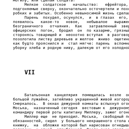
могилу, или сделай солдата!

     Мелкое  солдатское   начальство:   ефрейтора, 
подгоняемые сверху, окончательно осточертели и похо
робких и забитых. Особенно невыносимой жизнь сделал
     Парень  похудел, осунулся,  и  в глазах  его, 
появилось   какое-то   новое,   небывалое   выражен
безграничного   отчаяния.  Как   затравленный  звер
офицерских  погон,  бродил  он  по казарме, грязный
сторонясь товарищей и  неохотно вступая  в разговор
позолотила листву деревьев и желтое  жниво  ощетини
как будто прояснился и  стал мягче: парень  вспомни
     Батальонная  канцелярия  помещалась  возле  оф
большой лужайке, затейливо украшенной живой изгород
Смеркалось.  В окнах дежурной комнаты вспыхнул огон
Моська,  назначенный сегодня  вестовым к  дежурному
командиру первой роты капитану Миллеру, зажег огонь
     Миллер еще  не приходил. Моська,  свободный по
обязанностей, сидел  у большого некрашеного стола и
книжку,  на  обложке которой был нарисован огнедыша