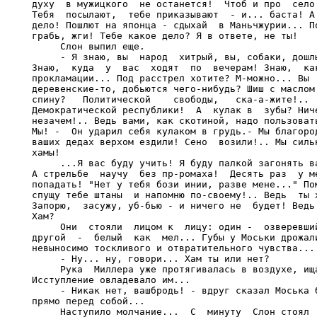
духу  в мужицкого  не останется!  Чтоб и про  село 
Тебя  посылают,  тебе приказывают  - и... баста! А 
дело! Пошлют на японца - сдыхай  в Маньчжурии... По
грабь, жги! Тебе какое дело? Я в ответе, не ты!

     Слон выпил еще.

     - Я знаю, вы  народ  хитрый, вы, собаки, дошлы
Знаю,  куда  у  вас  ходят  по  вечерам! Знаю,  как
прокламации... Под расстрел хотите? М-можно... Вы  
деревенские-то, добьются чего-нибудь? Шиш с маслом!
спину?   Политической    свободы,   ска-а-жите!..  
Демократической республики!  А  кулак в  зубы? Ниче
незачем!.. Ведь вами, как скотиной, надо пользовать
Мы! -  Он ударил себя кулаком в грудь.- Мы благород
ваших дедах верхом ездили! Сено  возили!.. Мы сильн
хамы!

     ...Я вас буду учить! Я буду палкой загонять ва
А стрельбе  научу  без пр-ромаха!  Десять раз  у ме
попадать! "Нет у тебя бози инии, разве мене..." Пом
спущу тебе штаны  и напомню по-своему!.. Ведь  ты х
Запорю,  засужу, уб-бью - и ничего не  будет! Ведь 
Хам?

     Они  стояли  лицом к  лицу: один -  озверевший
другой  -  белый  как  мел... Губы у Моськи дрожали
невыносимо тоскливого и отвратительного чувства... 
     - Ну... ну, говори... Хам ты или нет?

     Рука  Миллера уже протягивалась в воздухе, ища
Исступление овладевало им...

     - Никак нет, вашбродь! - вдруг сказал Моська б
прямо перед собой...

     Наступило молчание...  С  минуту  Слон стоял  