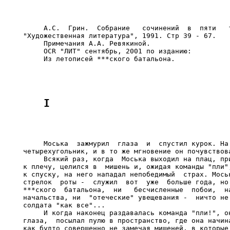
     А.С.  Грин.  Собрание   сочинений  в  пяти   т
"Художественная литература", 1991. Стр 39 - 67.

     Примечания А.А. Ревякиной.

     OCR "ЛИТ" сентябрь, 2001 по изданию:

     Моська  зажмурил  глаза  и  спустил курок. На 
четырехугольник, и в то же мгновение он почувствова
     Всякий раз, когда  Моська выходил на плац, при
к плечу, целился в  мишень и, ожидая команды "пли",
к спуску, на него нападал непобедимый  страх. Моськ
стрелок  роты -  служил  вот  уже  больше года, но 
***ского  батальона,  ни   бесчисленные  побои,  на
начальства, ни  "отеческие" увещевания -  ничто не 
солдата "как все"...

     И когда наконец раздавалась команда "пли!", он
глаза,  посылал пулю в пространство, где она начина
как будто совершенно не замечая мишеней, в которые 