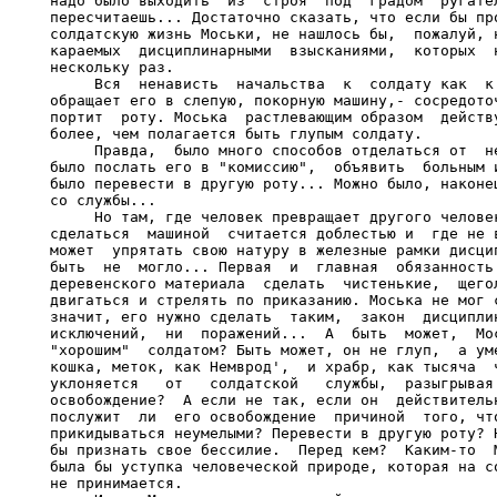
надо было выходить  из  строя  под  градом  ругател
пересчитаешь... Достаточно сказать, что если бы про
солдатскую жизнь Моськи, не нашлось бы,  пожалуй, н
караемых  дисциплинарными  взысканиями,  которых  н
нескольку раз.

     Вся  ненависть  начальства  к  солдату как  к 
обращает его в слепую, покорную машину,- сосредоточ
портит  роту. Моська  растлевающим образом  действу
более, чем полагается быть глупым солдату.

     Правда,  было много способов отделаться от  не
было послать его в "комиссию",  объявить  больным и
было перевести в другую роту... Можно было, наконец
со службы...

     Но там, где человек превращает другого человек
сделаться  машиной  считается доблестью и  где не в
может  упрятать свою натуру в железные рамки дисцип
быть  не  могло... Первая  и  главная  обязанность 
деревенского материала  сделать  чистенькие,  щегол
двигаться и стрелять по приказанию. Моська не мог с
значит, его нужно сделать  таким,  закон  дисциплин
исключений,  ни  поражений...  А  быть  может,  Мос
"хорошим"  солдатом? Быть может, он не глуп,  а уме
кошка, меток, как Немврод',  и храбр, как тысяча  ч
уклоняется   от   солдатской   службы,  разыгрывая 
освобождение?  А если не так, если он  действительн
послужит  ли  его освобождение  причиной  того, что
прикидываться неумелыми? Перевести в другую роту? Н
бы признать свое бессилие.  Перед кем?  Каким-то  М
была бы уступка человеческой природе, которая на со
не принимается.
