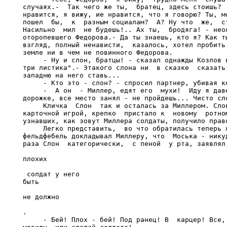
случаях.-  Так чего же ты,  братец, здесь стоишь?  
нравится, я вижу, ие нравится, что я говорю? Ты, мо
пошел  бы,  к  разным социалам?  А? Ну что  же,  ст
Насильно  мил  не будешь!.. Ах ты,  бродяга! - неож
оторопевшего Федорова.- Да ты знаешь, кто я? Как ты
взгляд, полный ненависти,  казалось, хотел пробить 
земле ни в чем не повинного Федорова.

     - Ну и слон, братцы! - сказал однажды Козлов в
три листика".- Этакого слона ни  в сказке  сказать,
западню на него ставь...

     - Кто это - слон? - спросил партнер, убивая ко
     -  А он  - Миллер, едят его  мухи!  Иду я даве
дорожке, все место занял - не пройдешь... Чисто сло
     Кличка  Слон  так и осталась за Миллером. Слов
карточной игрой, крепко  пристало к  новому  ротном
узнавших, как зовут Миллера солдаты, получило право
     Легко представить,  во что обратилась теперь ж
фельдфебель докладывал Миллеру, что  Моська - никуд
раза Слон  категорически,  с пеной  у рта, заявлял,
плохих

 солдат у него

быть 

не должно

.

     - Бей! Плох - бей! Под ранец! В  карцер! Все, 