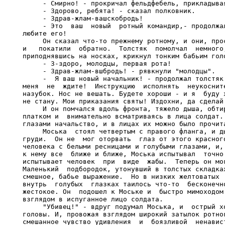
     - Смирно! - прокричал фельдфебель, прикладывая
     - Здорово, ребята! - сказал полковник.

     - Здрав-жлам-вашскобродь!

     - Это  ваш  новый  ротный командир,- продолжал
любите его!

     Он сказал что-то прежнему ротному, и они, прос
и   покатили  обратно.  Толстяк  помолчал  немного,
приподнявшись на носках, крикнул тонким бабьим голо
     - 3-здоро, молодцы, первая рота!

     - Здрав-жлам-вшбродь! - рявкнули "молодцы".

     -  Я ваш новый начальник! - продолжал толстяк.
меня  не  ждите!  Инструкцию  исполнять  неукосните
назубок. Нос не вешать. Будете хороши - и я  буду х
не стану. Мои приказания святы! Издохни, да сделай!
     И он помчался вдоль фронта, тяжело дыша, обтир
платком и  внимательно всматриваясь в лица солдат. 
глазами начальство, и в лицах их можно было прочита
     Моська  стоял четвертым с правого фланга, и ды
груди.  Он не  мог оторвать  глаз от этого красного
человека с белыми ресницами и голубыми глазами, и, 
к нему все  ближе и ближе, Моська испытывал  точно 
испытывает человек  при  виде  жабы.  Теперь он мог
Маленький  подбородок, утонувший в толстых складках
смешное, бабье выражение.  Но в низких желтоватых  
внутрь  голубых  глазках таилось что-то  бесконечно
жестокое. Он  подошел к Моське и  быстро мимоходом 
взглядом в испуганное лицо солдата.

     "Убивец!" - вдруг подумал Моська, и  острый хо
головы. И, провожая взглядом широкий затылок ротног
смешанное чувство удивления  и  боязливой  ненавист