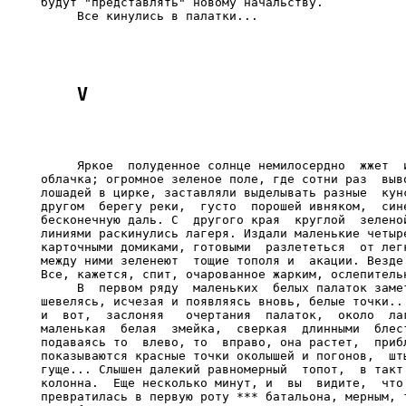
будут "представлять" новому начальству.

     Яркое  полуденное солнце немилосердно  жжет  и
облачка; огромное зеленое поле, где сотни раз  выво
лошадей в цирке, заставляли выделывать разные  кунс
другом  берегу реки,  густо  порошей ивняком,  сине
бесконечную даль. С  другого края  круглой  зеленой
линиями раскинулись лагеря. Издали маленькие четыре
карточными домиками, готовыми  разлететься  от легк
между ними зеленеют  тощие тополя и  акации. Везде 
Все, кажется, спит, очарованное жарким, ослепительн
     В  первом ряду  маленьких  белых палаток замет
шевелясь, исчезая и появляясь вновь, белые точки...
и  вот,  заслоняя   очертания  палаток,  около  лаг
маленькая  белая  змейка,  сверкая  длинными  блест
подаваясь то  влево, то  вправо, она растет,  прибл
показываются красные точки околышей и погонов,  шты
гуще... Слышен далекий равномерный  топот,  в такт 
колонна.  Еще несколько минут, и  вы  видите,  что 
превратилась в первую роту *** батальона, мерным, т