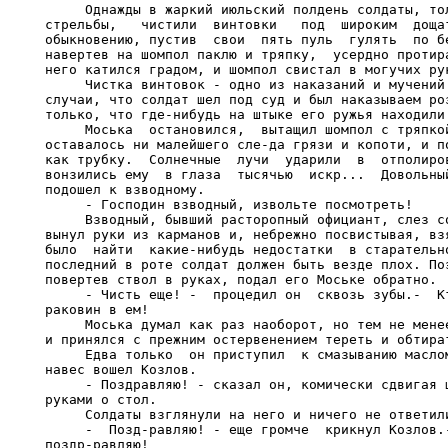
     Однажды в жаркий июльский полдень солдаты, тол
стрельбы,   чистили  винтовки   под  широким  дощат
обыкновению, пустив  свои  пять пуль  гулять  по бе
навертев на шомпол паклю и тряпку,  усердно протира
него катился градом, и шомпол свистал в могучих рук
     Чистка винтовок - одно из наказаний и мучений 
случаи, что солдат шел под суд и был наказываем роз
только, что где-нибудь на штыке его ружья находили 
     Моська  остановился,  вытащил шомпол с тряпкой
оставалось ни малейшего сле-да грязи и копоти, и по
как трубку.  Солнечные  лучи  ударили  в  отполиров
вонзились ему  в глаза  тысячью  искр...  Довольный
подошел к взводному.

     - Господин взводный, извольте посмотреть!

     Взводный, бывший расторопный официант, слез со
вынул руки из карманов и, небрежно посвистывая, взя
было  найти  какие-нибудь недостатки  в старательно
последний в роте солдат должен быть везде плох. Поэ
повертев ствол в руках, подал его Моське обратно.

     - Чисть еще! -  процедил он  сквозь зубы.-  Кт
раковин в ем!

     Моська думал как раз наоборот, но тем не менее
и принялся с прежним остервенением тереть и обтират
     Едва только  он приступил  к смазыванию маслом
навес вошел Козлов.

     - Поздравляю! - сказал он, комически сдвигая ш
руками о стол.

     Солдаты взглянули на него и ничего не ответили
     -  Позд-равляю! - еще громче  крикнул Козлов.-
поздр-равляю!
