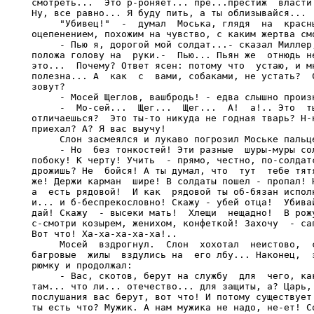
смотреть...  Это р-роняет... пре...престиж  власти.
Ну, все равно... Я буду пить, а ты облизывайся...

     "Убивец!"  -  думал  Моська, глядя  на  красны
оцепенением, похожим на чувство, с каким жертва смо
     - Пью я, дорогой мой солдат...- сказал Миллер,
положа голову на  руки.-  Пью... Пьян же  отнюдь не
это...  Почему? Ответ ясен: потому что  устаю, и мн
полезна... А  как  с  вами, собаками, не устать?  С
зовут?

     - Мосей Щеглов, вашбродь! - едва слышно произн
     -  Mo-сей...  Щег...  Щег...  А!  а!.. Это  ты
отличаешься?  Это ты-то никуда не годная тварь? Н-н
приехал? А? Я вас выучу!

     Слон засмеялся и лукаво погрозил Моське пальце
     - Но  без тонкостей! Эти разные  шуры-муры сол
побоку! К черту! Учить  - прямо, честно, по-солдатс
дрожишь? Не  бойся! А ты думал, что  тут  тебе тятя
же! Держи карман  шире! В солдаты пошел - пропал! Н
а  есть рядовой!  И как  рядовой ты об-бязан исполн
и... и б-беспрекословно! Скажу - убей отца!  Убивай
дай! Скажу  - высеки мать!  Хлещи  нещадно!  В рожу
с-смотри козырем, женихом, конфеткой! Захочу  - сап
Вот что! Ха-ха-ха-ха-ха!..

     Мосей  вздрогнул.  Слон  хохотал  неистово,  с
багровые  жилы  вздулись на  его лбу... Наконец,  з
рюмку и продолжал:

     - Вас, скотов, берут на службу  для  чего, как
там... что ли... отечество... для защиты, а? Царь, 
послушания вас берут, вот что! И потому существует 
ты есть что? Мужик. А нам мужика не надо, не-ет! Со