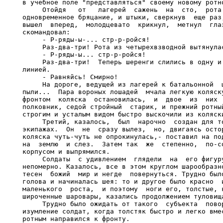
в учебное поле "представляться" своему новому ротно
     Отойдя   от   лагерей  сажень  на  сто,  рота 
одновременное бряцание, и штыки, сверкнув  еще раз,
вышел  вперед,  молодцевато  крикнул,  метнул  глаз
скомандовал:

     - Р-ряды-ы-... стр-р-ройся!

     Раз-два-три! Рота из четырехвзводной вытянулас
     - Р-ряды-ы... стр-р-ройся!

     Раз-два-три!  Теперь шеренги слились в одну и 
линией.

     - Равняйсь! Смирно!

     На дороге, ведущей из лагерей к батальонной  ц
пыли...  Пара вороных лошадей  мчала легкую коляску
фронтом  коляска  остановилась,  и  двое  из  них  
полковник, седой стройный  старик, и прежний ротный
строгим и усталым видом быстро выскочили из коляски
     Третий, казалось,  был  нарочно  создан для то
экипажах.  Он  не  сразу вылез,  но, двигаясь остор
коляска чуть-чуть не опрокинулась,- поставил на под
на  землю  и слез.  Затем так  же  степенно,  по-со
корпусом и выпрямился.

     Солдаты  с удивлением  глядели  на  его фигуру
непомерно. Казалось, все в этом круглом шарообразно
тесен  божий  мир и негде  повернуться. Трудно было
голова и начиналась шея: то и другое было красно  и
маленького  роста,  и поэтому  ноги его, толстые, к
широченные шаровары, казались продолжением туловища
     Трудно было ожидать от такого  субъекта  повор
изумление солдат, когда толстяк быстро и легко вмес
ротным направился к фронту.
