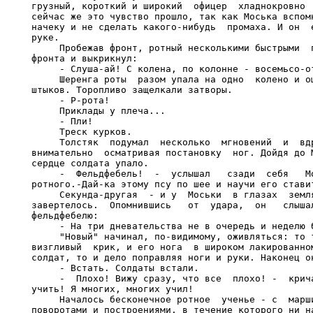
грузный, короткий и широкий  офицер  хладнокровно  
сейчас же это чувство прошло, так как Моська вспомн
начеку и не сделать какого-нибудь  промаха. И он  е
руке.

     Пробежав фронт, ротный несколькими быстрыми  п
фронта и выкрикнул:

     - Слуша-ай! С колена, по колонне - восемьсо-от
     Шеренга роты  разом упала на одно  колено и ощ
штыков. Торопливо защелкали затворы.

     - Р-рота!

     Приклады у плеча...

     - Пли!

     Треск курков.

     Толстяк  подумал  несколько  мгновений  и  вдр
внимательно  осматривая постановку  ног. Дойдя до М
сердце солдата упало.

     -  Фельдфебель!  -  услышал   сзади  себя   Мо
ротного.-Дай-ка этому псу по шее и научи его ставит
     Секунда-другая  - и у  Моськи  в глазах  земля
завертелось.  Опомнившись   от  удара,  он   слышал
фельдфебелю:

     - На три дневательства не в очередь и неделю б
     "Новый" начинал, по-видимому, оживляться: то т
визгливый  крик, и его нога  в широком лакированном
солдат, то и дело поправляя ноги и руки. Наконец он
     - Встать. Солдаты встали.

     -  Плохо! Вижу сразу, что все  плохо! -  крича
учить! Я многих, многих учил!

     Началось бесконечное ротное  ученье - с  марши
поворотами и построениями, в течение которого ни на