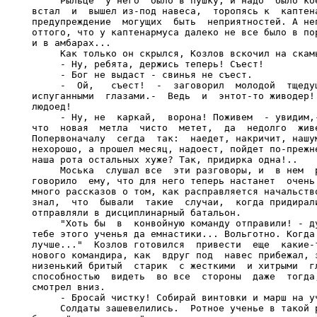
     Рыльце  у него  было в пушку, и надо  было кое
встал  и  вышел из-под навеса,  торопясь к  каптена
предупреждение  могущих  быть  неприятностей. А неп
оттого, что у каптенармуса далеко не все было в пор
и в амбарах...

     Как только он скрылся, Козлов вскочил на скамь
     - Ну, ребята, держись теперь! Съест!

     - Бог не выдаст - свинья не съест.

     -  Ой,   съест!  -  заговорил  молодой  тщедуш
испуганными  глазами.-  Ведь  и  энтот-то живодер! 
людоед!

     - Ну, не  каркай,  ворона! Поживем  - увидим,-
что  новая  метла  чисто  метет,  да  недолго  живе
Попервоначалу  сегда  так:  наедет, накричит, нашум
нехорошо, а прошел месяц, надоест, пойдет по-прежне
наша рота остальных хуже? Так, придирка одна!..

     Моська  слушал все  эти разговоры, и  в нем  р
говорило  ему, что для него теперь настанет  очень 
много рассказов о том, как расправляется начальство
знал,  что  бывали  такие  случаи,  когда придирали
отправляли в дисциплинарный батальон.

     "Хоть бы  в  конвойную команду отправили! - ду
тебе этого ученья да емнастики... Вольготно. Когда 
лучше..."  Козлов готовился  привести  еще  какие-т
нового командира, как  вдруг под  навес прибежал, з
низенький бритый  старик  с жесткими  и хитрыми  гл
способностью  видеть  во все  стороны  даже  тогда,
смотрел вниз.

     - Бросай чистку! Собирай винтовки и марш на уч
     Солдаты зашевелились.  Ротное ученье в такой р