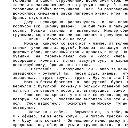
головами  и одной  отрубленной. Возле змея стоял мо
шлеме и замахивался мечом на другую голову. В темно
торопливо и бойко постукивали,  как  бы разговарива
доносились смешанные звуки лагерной жизни: игра  на
брань, стук шагов.

     Дверь  неожиданно  распахнулась,  и  на  порог
корпусом всю  ширину дверей.  Он был пьян и пальцам
косяк.  Моська  вскочил  и  вытянулся.  Миллер обве
грузными, короткими шагами направился в дежурную ко
     - Огня! - бросил он на ходу.

     Моська  кинулся со всех ног к лампе, от волнен
спички тухли одна за другой. Наконец  вспыхнул  ого
дешевые обои, письменный стол и кровать в углу. На 
бутылки,  на  тарелке лежал  сыр  и  кусок  хлеба. 
посередине  комнаты,  потом  засунул руку  в карман
десятирублевку, бросил ее на стол.

     -  Вестовой!  -  прохрипел  он.- Живо за конья
звездочкой - бутылку! Ты,  песья душа, знаешь,  что
звездочка... трум, трум... трум... Ну, чего стал? Ж
     Моська бегом бросился  в  офицерский  буфет  и
вернулся с бутылкой  коньяку и большой граненой рюм
на стол, он отошел к порогу и, вытянувшись, замер.

     Слон сел на кровать у стола и согнулся, подпер
которую  он сосал,  постепенно выползла изо рта и с
пол.  Слон вздрогнул,  посмотрел  на Моську  тупым 
потянулся.

     - Налью-ка я себе...- бормотал он,- а тебе, ве
Я - офицер, ты же есть холуй... А потому трескай се
А я буду пить коньяк! - Он медленно налил рюмку и з
продолжал  он, обтирая  усы и  грузно пыхтя,- в  су