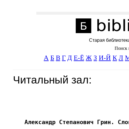
Старая библиотек
Поиск 
А
Б
В
Г
Д
Е-Ё
Ж
З
И-Й
К
Л
Читальный зал: