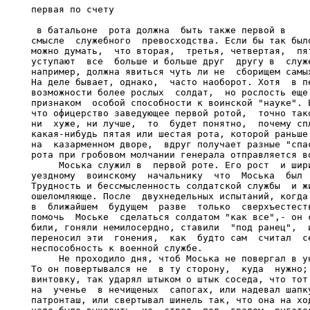
первая по счету

 в батальоне  рота должна  быть также первой в

смысле  служебного  превосходства. Если бы так было
можно думать,  что вторая,  третья, четвертая,  пят
уступают  все  больше и больше друг  другу в  служе
например, должна явиться чуть ли не  сборищем самых
На деле бывает, однако,  часто наоборот. Хотя  в пе
возможности более рослых  солдат,  но рослость еще 
признаком  особой способности к воинской "науке". Е
что офицерство заведующее первой ротой,  точно тако
ни  хуже, ни лучше,  то  будет понятно,  почему спл
какая-нибудь пятая или шестая рота, которой раньше 
на  казарменном дворе,  вдруг получает разные "спас
рота при гробовом молчании генерала отправляется во
     Моська служил в  первой роте. Его рост  и шири
уездному  воинскому  начальнику  что  Моська  был  
Трудность и бессмысленность солдатской службы  и жи
ошеломляюще. После  двухнедельных испытаний, когда 
в  ближайшем  будущем  разве  только  сверхъестеств
помочь  Моське  сделаться солдатом "как все",- он с
били, гоняли немилосердно, ставили  "под ранец",  и
переносил эти  гонения,  как  будто сам  считал  се
неспособность к военной службе.

     Не проходило дня, чтоб Моська не повергал в ун
То он повертывался не  в ту сторону,  куда  нужно; 
винтовку, так ударял штыком о штык соседа, что тот 
на  ученье  в нечищеных  сапогах, или надевал шапку
патронташ, или свертывал шинель так, что она на ход