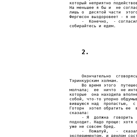
который неприятно подейство
На меньшее я бы и  не согла
лишь о  десятой части  этог
Фергюсон выздоровеет - я не 
     -  Конечно,  - согласи
     Окончательно  сговоряс
Тэринкурским холмам.

     Во время этого  путеше
молчала;  ее  ничто  не инт
которые  она находила вполн
собой, что-то упорно обдумы
вившуюся над  пропастью,  с
Готорн  хотел обратить ее  
сказала:

     - Я  должна  говорить 
подходит. Надо проще: хотя 
уже не совсем бред.

     -  Пожалуй,   -  сказа
экспериментом, и денлом сос