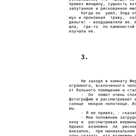
привез женщину, сущность ко
запутанное и рискованное мил
     Когда он  ушел, Элда о
мух и проклиная  траву,  ко
деньги! - воодушевляли ее. 
шла,  где-то  по каменистой
     Не заходя в комнату Фе
огромного, всклоченного чел
от больного помещение и стал
     -  Он  лежит очень спо
фотографию и рассматривает 
солнце  мокрое полотенце. И
вы.

     - Я ее привез, - сказал
     - Мое положение затруд
окну и  рассматривая вершин
Однако  возможно  ли  риско
внезапно,  при маниакальном
хочу сказать, что возможен р