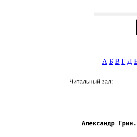
А
Б
В
Г
Д
Читальный зал: