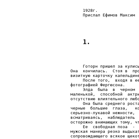
     1928г.

     Готорн пришел за кулис
Она  кончилась.  Стоя в  пр
визитную карточку капельдине
     После того,  входя в е
фотографией Фергюсона.

     Элда  была  в  черном 
маленькой,  способной  актр
отсутствию влиятельного любо
     Она была среднего рост
черные  большие  глаза,   к
серьезно-лукавой нежности, 
всматриваясь,  наблюдатель 
осторожно внимающих тому, чт
     Ее  свободная поза  - 
мужская манера резко выдыха
сопровождающего всякое щекот