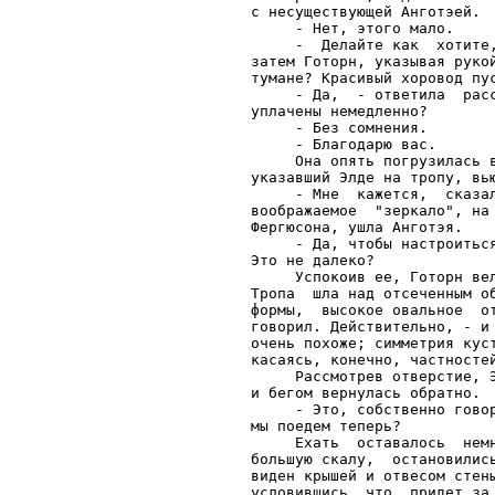
с несуществующей Анготэей.

     - Нет, этого мало.

     -  Делайте как  хотите
затем Готорн, указывая руко
тумане? Красивый хоровод пус
     - Да,  - ответила  рас
уплачены немедленно?

     - Без сомнения.

     - Благодарю вас.

     Она опять погрузилась 
указавший Элде на тропу, вью
     - Мне  кажется,  сказа
воображаемое  "зеркало", на
Фергюсона, ушла Анготэя.

     - Да, чтобы настроитьс
Это не далеко?

     Успокоив ее, Готорн ве
Тропа  шла над отсеченным о
формы,  высокое овальное  о
говорил. Действительно, - и
очень похоже; симметрия кус
касаясь, конечно, частностей
     Рассмотрев отверстие, 
и бегом вернулась обратно.

     - Это, собственно гово
мы поедем теперь?

     Ехать  оставалось  нем
большую скалу,  остановилис
виден крышей и отвесом стен
условившись, что  придет за