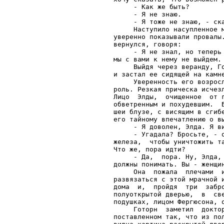
     - Как же быть?

     - Я не знаю.

     - Я тоже не знаю, - ска
     Наступило насупленное 
уверенно показывали провалы
вернулся, говоря:

     - Я не знал, но теперь
мы с вами к нему не выйдем. 
     Выйдя через веранду, Г
и застал ее сидящей на камне
     Уверенность его возрос
роль. Резкая прическа исчез
Лицо  Элды,  очищенное  от 
обветренным и похудевшим.  
шеи блузе, с висящим в сгиб
его тайному впечатлению о вы
     - Я доволен, Элда. Я ви
     - Угадала? Бросьте, - 
железа,  чтобы уничтожить т
Что же, пора идти?

     - Да,  пора. Ну, Элда,
должны понимать. Вы - женщин
     Она  пожала  плечами  
развязаться с этой мрачной 
дома  и,  пройдя  три  забр
полуоткрытой дверью,  в  св
подушках, лицом Фергюсона, о
     Готорн  заметил  докто
поставленном так, что из по