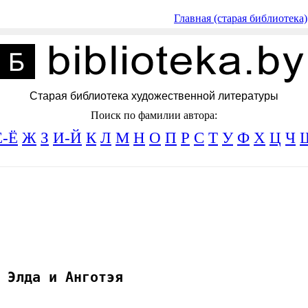
Главная (старая библиотека)
Старая библиотека художественной литературы
Поиск по фамилии автора:
Е-Ё
Ж
З
И-Й
К
Л
М
Н
О
П
Р
С
Т
У
Ф
Х
Ц
Ч