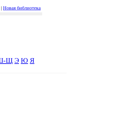
|
Новая библиотека
Ш-Щ
Э
Ю
Я