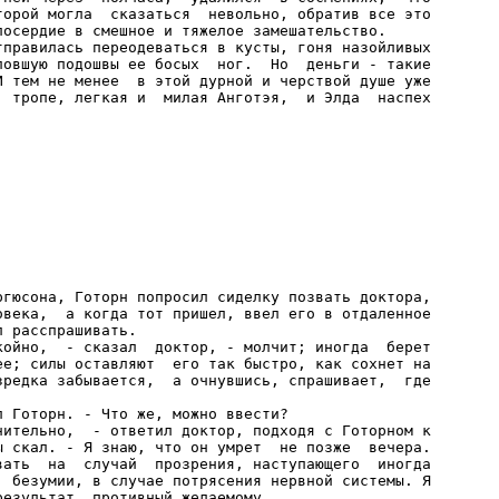
торой могла  сказаться  невольно, обратив все это

осердие в смешное и тяжелое замешательство.

тправилась переодеваться в кусты, гоня назойливых

ловшую подошвы ее босых  ног.  Но  деньги - такие

И тем не менее  в этой дурной и черствой душе уже

  тропе, легкая и  милая Анготэя,  и Элда  наспех

ргюсона, Готорн попросил сиделку позвать доктора,

овека,  а когда тот пришел, ввел его в отдаленное

 расспрашивать.

койно,  - сказал  доктор, - молчит; иногда  берет

ее; силы оставляют  его так быстро, как сохнет на

зредка забывается,  а очнувшись, спрашивает,  где

 Готорн. - Что же, можно ввести?

нительно,  - ответил доктор, подходя с Готорном к

ы скал. - Я знаю, что он умрет  не позже  вечера.

вать  на  случай  прозрения, наступающего  иногда

  безумии, в случае потрясения нервной системы. Я

езультат, противный желаемому.
