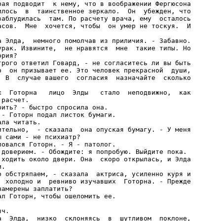
рая подводит  к нему, что в воображении Фергюсона

илось  в  таинственное зеркало.  Он  убежден, что

заблудилась  там. По расчету врача, ему  осталось

асов.  Мне  хочется, чтобы  он умер не тоскуя.  И

а Элда,  немного помолчав из приличия. - Забавно.

урак. Извините,  не нравятся  мне  такие типы. Но

рия?

трого ответил Говард, - не согласитесь ли вы быть

о  он призывает ее. Это человек прекрасной  души,

. В  случае вашего  согласия  назначайте  сколько

х  Готорна   лицо  Элды   стало  неподвижно,  как

расчет.

ить? - быстро спросила она.

- Готорн подал листок бумаги.

ла читать.

ительно,  - сказала  она опуская бумагу. - У меня

 сами - не психиатр?

овался Готорн. - Я - патолог.

 доверием. - Обождите: я попробую. Выйдите пока.

 ходить около двери. Она  скоро открылась, и Элда

.

о обстряпаем, - сказала  актриса, усиленно куря и

, холодно и  ревниво изучавших  Готорна. - Прежде

амерены заплатить?

л Готорн, чтобы ошеломить ее.

ч.

а  Элда,  низко  склоняясь  в  шутливом  поклоне,
