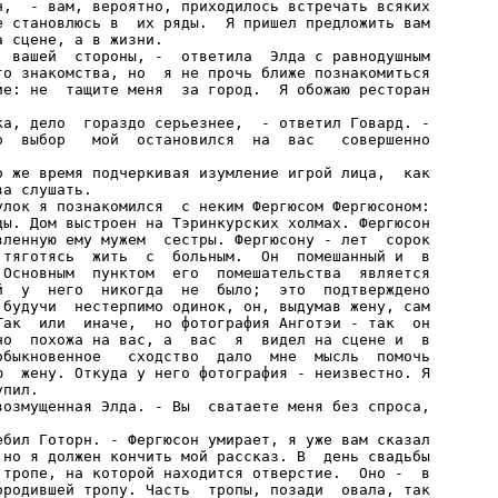
н,  - вам, вероятно, приходилось встречать всяких

е становлюсь в  их ряды.  Я пришел предложить вам

 сцене, а в жизни.

  вашей  стороны, -  ответила  Элда с равнодушным

го знакомства, но  я не прочь ближе познакомиться

ие: не  тащите меня  за город.  Я обожаю ресторан

ка, дело  гораздо серьезнее,  - ответил Говард. -

о  выбор   мой  остановился  на  вас   совершенно

о же время подчеркивая изумление игрой лица,  как

а слушать.

улок я познакомился  с неким Фергюсом Фергюсоном:

ды. Дом выстроен на Тэринкурских холмах. Фергюсон

вленную ему мужем  сестры. Фергюсону - лет  сорок

 тяготясь  жить  с  больным.  Он  помешанный и  в

 Основным  пунктом  его  помешательства  является

й  у  него  никогда  не  было;  это  подтверждено

 будучи  нестерпимо одинок, он, выдумав жену, сам

Так  или  иначе,  но фотография Анготэи - так  он

но  похожа на вас, а  вас  я  видел на сцене и  в

обыкновенное   сходство  дало  мне  мысль  помочь

ю  жену. Откуда у него фотография - неизвестно. Я

пил.

возмущенная Элда. - Вы  сватаете меня без спроса,

ебил Готорн. - Фергюсон умирает, я уже вам сказал

 но я должен кончить мой рассказ. В  день свадьбы

 тропе, на которой находится отверстие.  Оно -  в

ородившей тропу. Часть  тропы, позади  овала, так
