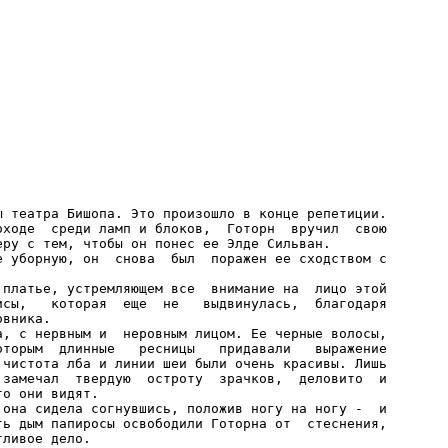
ы театра Бишопа. Это произошло в конце репетиции.

оходе  среди ламп и блоков,  Готорн  вручил  свою

ру с тем, чтобы он понес ее Элде Сильван.

е уборную, он  снова  был  поражен ее сходством с

 платье, устремляющем все  внимание на  лицо этой

исы,   которая  еще  не   выдвинулась,  благодаря

вника.

а, с нервным и  неровным лицом. Ее черные волосы,

оторым  длинные   ресницы   придавали   выражение

 чистота лба и линии шеи были очень красивы. Лишь

 замечал  твердую  остроту  зрачков,  деловито  и

о они видят.

 она сидела согнувшись, положив ногу на ногу -  и

ть дым папиросы освободили Готорна от  стеснения,

ливое дело.
