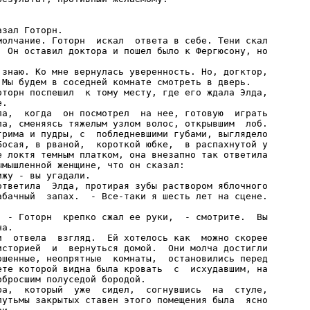
зал Готорн.

молчание. Готорн  искал  ответа в себе. Тени скал

. Он оставил доктора и пошел было к Фергюсону, но

 знаю. Ко мне вернулась уверенность. Но, догктор,

Мы будем в соседней комнате смотреть в дверь.

оторн поспешил  к тому месту, где его ждала Элда,

.

ла,  когда  он посмотрел  на нее, готовую  играть

ла, сменяясь тяжелым узлом волос, открывшим  лоб.

грима и пудры, с  побледневшими губами, выглядело

Босая, в рваной,  короткой юбке,  в распахнутой у

е локтя темным платком, она внезапно так ответила

мышленной женщине, что он сказал:

жу - вы угадали.

ответила  Элда, протирая зубы раствором яблочного

абачный  запах.  - Все-таки я шесть лет на сцене.

  - Готорн  крепко сжал ее руки,  - смотрите.  Вы

а.

и  отвела  взгляд.  Ей хотелось как  можно скорее

историей  и  вернуться домой.  Они молча достигли

ошенные, неопрятные  комнаты,  остановились перед

ете которой видна была кровать  с  исхудавшим, на

бросшим полуседой бородой.

ра,  который  уже  сидел,  согнувшись  на  стуле,

лутьмы закрытых ставен этого помещения была  ясно
