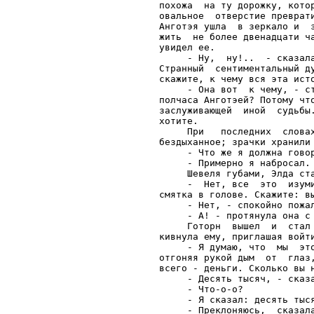
похожа  на ту дорожку, кото
овальное  отверстие преврат
Анготэя ушла  в зеркало и  
жить  не более двенадцати ч
увидел ее.

     - Ну,  ну!..  - сказал
Странный  сентиментальный д
скажите, к чему вся эта исто
     - Она вот  к чему, - с
полчаса Анготэей? Потому чт
заслуживающей  иной  судьбы
хотите.

     При   последних  слова
бездыханное; зрачки хранили 
     - Что же я должна говор
     - Примерно я набросал. 
     Шевеля губами, Элда ста
     -  Нет, все  это  изум
смятка в голове. Скажите: вы
     - Нет, - спокойно пожал
     - А! - протянула она с
     Готорн  вышел  и  стал
кивнула ему, приглашая войти
     - Я думаю, что  мы  эт
отгоняя рукой дым  от  глаз
всего - деньги. Сколько вы н
     - Десять тысяч, - сказа
     - Что-о-о?

     - Я сказал: десять тыся
     - Преклоняюсь,  сказал