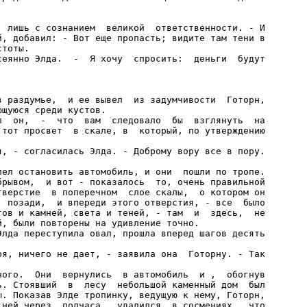
, лишь с сознанием  великой  ответственности. - И

й, добавил: - Вот еще пропасть; видите там тени в

тоты.

сеянно Элда.  -  Я хочу  спросить:  деньги  будут

в раздумье,  и ее вывел  из задумчивости  Готорн,

щуюся среди кустов.

л  он,  -  что  вам  следовало  бы  взглянуть  на

 тот просвет  в скале, в  который, по утверждению

я, - согласилась Элда. - Доброму вору все в пору.

лел остановить автомобиль, и они  пошли по тропе.

брывом,  и вот - показалось  то, очень правильной

тверстие  в поперечном  слое скалы,  о котором он

  позади,  и впереди этого отверстия, - все  было

тов и камней, света и теней, - там  и  здесь,  не

, были повторены на удивление точно.

Элда переступила овал, прошла вперед шагов десять

ря, ничего не дает, - заявила она  Готорну. - Так

ного.  Они  вернулись  в автомобиль  и ,  обогнув

ь. Стоявший  в  лесу  небольшой каменный дом  был

ы. Показав Элде тропинку, ведущую к нему, Готорн,

 ней через  полчаса,  удалился  в сосмениях,  что
