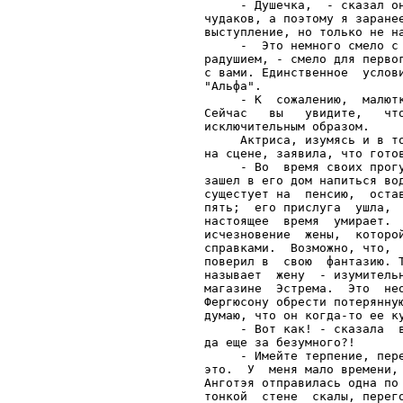
     - Душечка,  - сказал о
чудаков, а поэтому я заране
выступление, но только не на
     -  Это немного смело с
радушием, - смело для перво
с вами. Единственное  услов
"Альфа".

     - К  сожалению,  малют
Сейчас   вы   увидите,   чт
исключительным образом.

     Актриса, изумясь и в т
на сцене, заявила, что готов
     - Во  время своих прог
зашел в его дом напиться во
сущестует на  пенсию,  оста
пять;  его прислуга  ушла, 
настоящее  время  умирает. 
исчезновение  жены,  которо
справками.  Возможно, что, 
поверил в  свою  фантазию. 
называет  жену  - изумитель
магазине  Эстрема.  Это  не
Фергюсону обрести потерянну
думаю, что он когда-то ее ку
     - Вот как! - сказала  
да еще за безумного?!

     - Имейте терпение, пер
это.  У  меня мало времени,
Анготэя отправилась одна по
тонкой  стене  скалы, перег