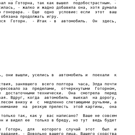
вал на Готорна, так как вышел  подобострастным. -

силась, - жалко и жадно добавила она, хотя думала

о гонорара. - Еще  одно  условие: если  этот  ваш

обязана продолжать игру.

лся  Готорн.  - Итак - в  автомобиль.  Он  здесь,

ь, они вышли, уселись в  автомобиль и  поехали  к

ствия, занявшего  всего полтора  часа, Элда почти

ересовало за  пределами,  отчеркнутыми  Готорном,

е  достаточными технически.  Она  смотрела  перед

вая. Вдруг, когда  автомобиль  выехал  на дорогу,

 лесом внизу и  с  медленно слетающими ручьями, а

внимание  на  резкую прелесть  этой картины,  она

 только так, как у  вас написано?  Ваше не совсем

он и видел ее  только в бреду, но тут  ведь будет

л  Готорн,  для   которого  случай  этот   был  и

традания. - Довольно вашего лица. Вашего сходства
