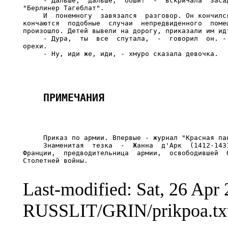
     - Дальше,  дальше,  боши!  -  вскричала  засад
"Берлинер Тагеблат".

     И  понемногу  завязался  разговор. Он кончился
кончаются  подобные  случаи  непредвиденного  помеш
произошло. Детей вывели на дорогу, приказали им идт
     - Дура,  ты  все  спутала,  -  говорил  он. - 
орехи.

     Приказ по армии. Впервые - журнал "Красная пан
     Знаменитая  тезка  -  Жанна  д'Арк  (1412-1431
Франции,  предводительница  армии,  освободившей  О
Столетней войны.

Last-modified: Sat, 26 Ap
RUSSLIT/GRIN/prikpoa.tx