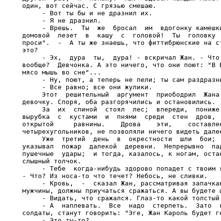
один, вот сейчас. С грязью смешаю.

     - Вот ты бы и не дразнил их.

     - Я не дразнил.

     - Врешь.  Ты  же  бросал  им  вдогонку камешки
домовой  лезет  в  кашу  с  головой!  Ты  головку  
проси".  -  А ты же знаешь, что фиттибрюнские на ст
это?

     - Эх,  дура  ты,  дура! - вскричал Жан. - Что 
вообще?  Девчонка. А это ничего, что они поют: "В В
мясо мышь во сне"...

     - Ну, поют, а теперь не пели; ты сам раздразни
     - Все равно; все они жулики.

     Этот  решительный  аргумент  приободрил  Жана 
девочку. Споря, оба разгорячились и остановились.

     За  их  спиной  стоял  лес;  впереди,  пониже 
вырубка  с  кустами  и  пнями  среди  стен  дров,  
открытой     равнины.    Дрова    эти,    составлен
четырехугольников, не позволяли ничего видеть далее
     Уже  третий  день  в  окрестности  шли  бои;  
указывал  пожар  далекой  деревни.  Непрерывно  пад
пушечные  удары;  и тогда, казалось, к ногам, остан
слышный толчок.

     - Тебе  когда-нибудь здорово попадет с твоим я
- Что? Из носа-то что течет? Небось, не сливки.

     - Кровь,  -  сказал Жан, рассматривая запачкан
мужчины, должны приучаться сражаться. А вы будете ш
     - Видать, что сражался. Глаз-то какой толстый 
     - А  наплевать.  Все  надо  стерпеть.  Зато  к
солдаты, станут говорить: "Эге, Жан Кароль будет ге
     - Это ты-то?
