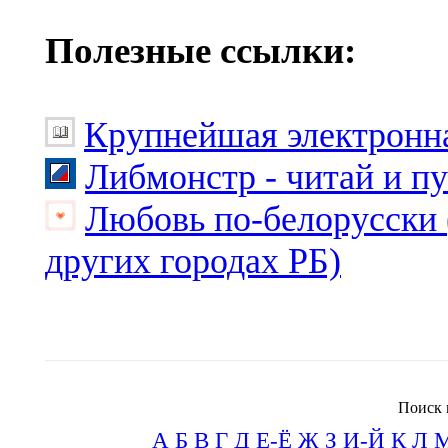
Полезные ссылки:
Крупнейшая электронна
Либмонстр - читай и п
Любовь по-белорусски 
других городах РБ)
Поиск 
А
Б
В
Г
Д
Е-Ё
Ж
З
И-Й
К
Л