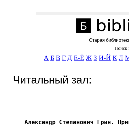
Старая библиотек
Поиск 
А
Б
В
Г
Д
Е-Ё
Ж
З
И-Й
К
Л
Читальный зал: