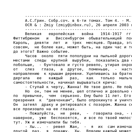
     ----------------------------------------------
     А.С.Грин. Собр.соч. в 6-ти томах. Том 4. - М.:
     OCR & : Zmiy (zmiy@inbox.ru), 26 апреля 2003 г
     ----------------------------------------------
     Великая   европейская   война   1914-1917  гг.
Фиттибрюном   и   Виссенбургом  обывательницей  пос
Кароль,  девяти  лет  и  трех  месяцев. Правда, эта
совсем,  не более как, может быть, на один час и то
до этого? Важно событие.

     Часов  около  пяти пополудни на пыльной дороге
местами  следы  крупной  вырубки,  показались два с
побольше,  - бунтовало и густо ревело, утирая окров
от   слез   глаза,  а  другое,  поменьше,  -  насто
направлению  к крышам деревни. Уцепившись за братни
дергала   ее   каждый   раз,   как   только  мальчи
самостоятельности, начинал вырываться крича:

     - Ступай к черту, Жанна! Не твое дело. Не пойд
     Но  он, тем не менее, шел отлично и довольно с
по  привычке,  чем  серьезно. Ему было 11 лет. Его 
презрения  к  "девчонкам", было опрокинуто и уничто
Он  затеял  драку и ретировался с позором. Жанна се
все произошло на ее глазах.

     - Пожалуйста,  не  реви,  -  говорила она, - н
наверное,  уже  беспокоятся,  и все по твоей милост
тут. Уж и измочалили бы тебя.

     - Хы...  -  ревел  Жан,  -  я  их  сам измочал
другой  раз,  я  покажу.  Хы.  Вдвоем каждый может.