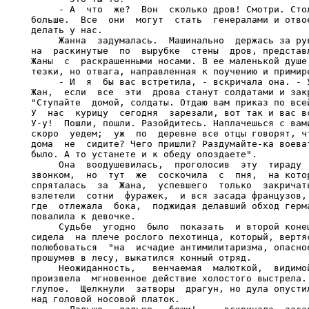
     - А  что  же?  Вон  сколько дров! Смотри. Стол
больше.  Все  они  могут  стать  генералами и отвое
делать у нас.

     Жанна  задумалась.  Машинально  держась за рук
на  раскинутые  по  вырубке  стены  дров, представл
Жаны  с  раскрашенными носами. В ее маленькой душе 
тезки, но отвага, направленная к поучению и примире
     - И  я  бы вас встретила, - вскричала она. - У
Жан,  если  все  эти  дрова станут солдатами и закр
"Ступайте  домой, солдаты. Отдаю вам приказ по всей
У  нас  курицу  сегодня  зарезали, вот так и вас вс
У-у!  Пошли, пошли. Разойдитесь. Наплачешься с вами
скоро  уедем;  уж  по  деревне все отцы говорят, чт
дома  не  сидите? Чего пришли? Раздумайте-ка воеват
было. А то устанете и к обеду опоздаете".

     Она  воодушевилась,  проголосив  эту  тираду  
звонком,  но  тут  же  соскочила  с  пня,  на котор
спряталась  за  Жана,  успевшего  только  закричать
взлетели  сотни  фуражек,  и вся засада французов, 
где  отлежала  бока,  поджидая делавший обход герма
повалила к девочке.

     Судьбе  угодно  было  показать  и второй конец
сидела  на плече рослого пехотинца, который, вертяс
полюбоваться  "на  исчадие антимилитаризма, опасное
прошумев в лесу, выкатился конный отряд.

     Неожиданность,   венчаемая  малюткой,  видимой
произвела  мгновенное действие холостого выстрела. 
глупое.  Щелкнули  затворы  драгун, но дула опустил
над головой носовой платок.
