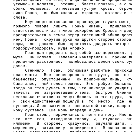
утомясь и вспотев,  отошли,  блестя глазами, а с зе
облик  человека,  отплевывая густую  кровь.  Огромн
лицо Гоана,  он был жалок и  страшен,  шатался и  х
слова.

     Неусовершенствованное правосудие глухих мест, 
прямого  повода  лишить  Гоана  жизни,   привлекло 
ответственности за тяжкое оскорбление Кроков и деву
препирательств в землю перед гостиницей вбили дерев
нему Гоана,  скрутив руки на другой стороне столба;
воды,  он  должен  был  простоять двадцать четыре  
подобру-поздорову, куда угодно.

     Гоан дал проделать над собой всю церемонию,  д
муха.  Он молчал.  Запевалы кантервиля и  прочие лю
приличное расстояние,  полюбовались делом своих рук
домам.

     Стемнело.  Гоан,  облизывая разбитые, присохши
план мести.  Все  перегорело в  его душе,  он  не  
бешенства;  опустошенный,  он припоминал лишь,  кто
была злее,  чей голос громче.  Это требует больших 
тогда он стал думать о том, что никогда не увидит Д
тяжесть  ее  затрепетавшего тела,  быстрое  биение 
несколько счастливых минут билось на его груди,  за
и  свой единственный поцелуй в  то  место,  где  на
пуговица. И он замычал от ненасытной тоски, напряг 
кожу суставов. Еще ночь впереди и день!

     Гоан стоял, переминаясь с ноги на ногу. Иногда
что  все  сон,  откидывал голову  и,  стукаясь  зат
иллюзию.  В  стороне,  крадучись,  звучали шаги,  з
медленнее,  затихали у  перекрестка.  В окнах погас