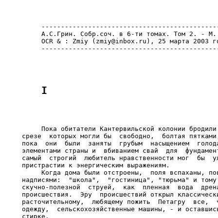
     ----------------------------------------------
     А.С.Грин. Собр.соч. в 6-ти томах. Том 2. - М.:
     OCR & : Zmiy (zmiy@inbox.ru), 25 марта 2003 го
     Пока обитатели Кантервильской колонии бродили 
срезе  которых могли бы  свободно,  болтая пятками,
пока  они  были  заняты  грубым  насыщением  голода
элементами страны и  вбиванием свай  для  фундамент
самый  строгий  любитель нравственности мог  бы  ул
пристрастии к энергическим выражениям.

     Когда дома были отстроены,  поля вспаханы, пов
надписями:  "школа",  "гостиница", "тюрьма" и тому 
скучно-полезной  струей,  как  пленная  вода  дрена
происшествия.  Эру  происшествий открыл классически
расточительному,  любящему пожить  Петагру  все,  ч
одежду,  сельскохозяйственные машины, - и оставшись
стирке.
