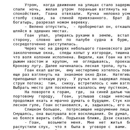
     Утром,  когда движение на улицах стало задержи
спали  ночь,  желая  утром  пораньше взглянуть на  
спокойствия,  Гоана  отвязали.  Кучка  неловко усме
столбу  сзади,  за  спиной  привязанного.  Брат  Дэ
богатырь, разрезал ножом веревку.

     - Велено отпустить,  - пробормотал он, откашли
шляйся в здешних местах.

     Гоан  упал,  упираясь руками в  землю,  встал 
сторону,  словно  шел  по  палубе  судна  в  бурю, 
сосредоточенно расступилась.

     Через час на дверях небольшого гоановского дом
заколоченные окна,  следы копыт у изгороди, тишина 
что воля колонии исполнена. Видели, как Гоан на вто
рыжим хвостом и  крупом,  не  оглядываясь,  проехал
Крокову лугу. Далее начиналась лесная тропа, путь з
     Гоан ехал шагом,  ему нестерпимо хотелось пове
еще раз взглянуть на  знакомое окно Дэзи.  Натягива
приподымал отекшую руку.  У ручья он задержал лошад
струи потока;  там,  снизу, встретилось с ним взгля
Выбрать место для поселения казалось ему пустяком, 
     На повороте к горам,  где,  за синей далью чащ
портовому  городу,   Гоан,  услышав  сзади  неясный
продолжая ехать и мрачно думать о будущем. Стук коп
лесном гуле, Гоан остановился, и, задыхаясь, его на
     Слишком большое,  потрясающее недоумение лица 
Смущаясь, она выслушала все восклицания. Он думал, 
но боялся верить себе. Подъехав ближе, Дэзи сказала
     - Гоан,   возьмите  меня.  Мне  нет  житья  бо
распустили слух,  что я  была в  уговоре с  вами.  