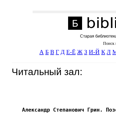
Старая библиотек
Поиск 
А
Б
В
Г
Д
Е-Ё
Ж
З
И-Й
К
Л
Читальный зал: