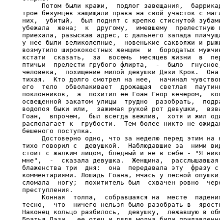
     Потом были кражи,  подлог завещания,  баррикад
трое безумцев защищали права на свой участок с мага
них,  убитый,  был поднят с крепко стиснутой зубами
убежала  жена;  к  другому,  имевшему  прелестную п
приехала, разыскав адрес, с дальнего запада плачуща
у нее были великолепные,  новенькие саквояжи и рыжи
возмутило ширококостных женщин  и  бородатых мужчин
кстати  сказать,  за  восемь  месяцев жизни  в  пер
птичьи  прелести грубого флирта,  -  было  гнусное,
человека,  похищение милой девушки Дэзи Крок.  Она 
тихая.  Кто долго смотрел на нее,  начинал чувствов
его  тело  обволакивает  дрожащая  светлая  паутинк
поклонников,  а  похитил ее Гоан Гнор вечером,  ког
освещенной закатом улицы  трудно  разобрать,  подра
водопоя быки или,  зажимая рукой рот девушки,  взва
Гоан,  впрочем,  был всегда вежлив,  хотя и жил оди
располагает к  грубости.  Тем более никто не ожидал
бешеного поступка.

     Достоверно одно, что за неделю перед этим на к
тихо говорил с  девушкой.  Наблюдавшие за  ними вид
стоит с жалким лицом, бледный и не в себе - "Я нико
мне",  -  сказала девушка.  Женщина,  расслышавшая 
блаженства три  дня:  она  передавала эту  фразу с 
комментариями. Лошадь Гоана, мчась у лесной опушки,
сломала  ногу;  похититель был  схвачен ровно  чере
преступления.

     Конная  толпа,  собравшаяся на  месте  падения
тесно,  что  ничего нельзя было разобрать в  яростн
Наконец кольцо разбилось,  девушку,  лежавшую в обм
Братья Дэзи,  ее отец и дядя молча били придавленно