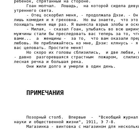
ребенок, спрятанный на стороне.

     Гоан молчал.  Лошадь,  на которой сидела девуш
утреннего света.

     - Отец оскорбил меня, - продолжала Дэзи. - Он 
лишь комедия и я греховна.  Но вы знаете,  что это 
похищать меня еще раз. Я вынесла взрыв злобы и оско
     - Милая, - сказал Гоан, улыбаясь во всю ширину
мужчины стали бы преследовать вас теперь за то, что
вами...  а  женщины -  за то,  что вам оказали пред
любовь. Не приближайтесь ко мне, Дэзи: клянусь - я 
вас целовать. Простите меня!

     Но скоро их головы сблизились,  и две любви, о
- давно  разгоревшаяся страстным  пожаром,  слились
лесная речка и большая река.

     Позорный столб.  Впервые  -  "Всеобщий журнал 
науки и общественной жизни", 1911, Э 7-8.

     Магазинка - винтовка с магазином для нескольки