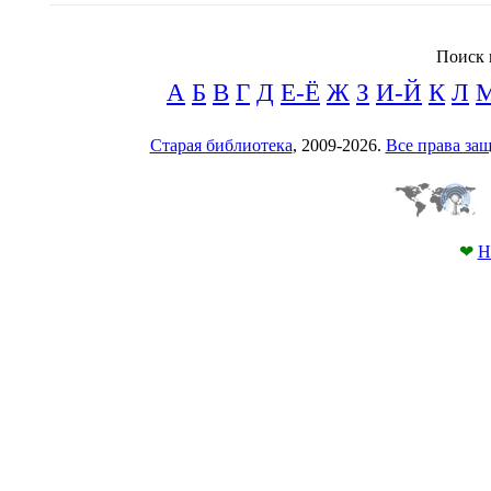
Поиск 
А
Б
В
Г
Д
Е-Ё
Ж
З
И-Й
К
Л
Старая библиотека
, 2009-2026.
Все права з
❤
Н