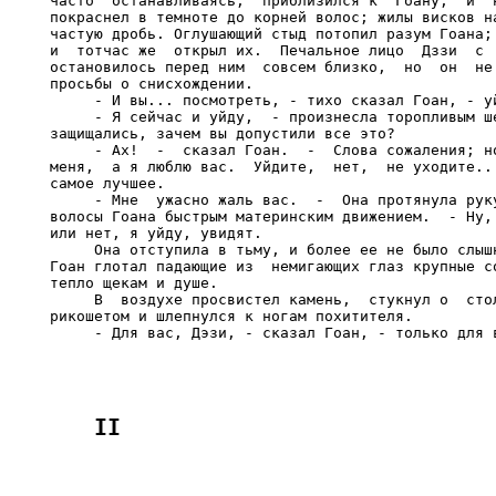
часто  останавливаясь,  приблизился к  Гоану,  и  н
покраснел в темноте до корней волос; жилы висков на
частую дробь. Оглушающий стыд потопил разум Гоана; 
и  тотчас же  открыл их.  Печальное лицо  Дззи  с  
остановилось перед ним  совсем близко,  но  он  не 
просьбы о снисхождении.

     - И вы... посмотреть, - тихо сказал Гоан, - уй
     - Я сейчас и уйду,  - произнесла торопливым ше
защищались, зачем вы допустили все это?

     - Ах!  -  сказал Гоан.  -  Слова сожаления; но
меня,  а я люблю вас.  Уйдите,  нет,  не уходите...
самое лучшее.

     - Мне  ужасно жаль вас.  -  Она протянула руку
волосы Гоана быстрым материнским движением.  - Ну, 
или нет, я уйду, увидят.

     Она отступила в тьму, и более ее не было слышн
Гоан глотал падающие из  немигающих глаз крупные со
тепло щекам и душе.

     В  воздухе просвистел камень,  стукнул о  стол
рикошетом и шлепнулся к ногам похитителя.
