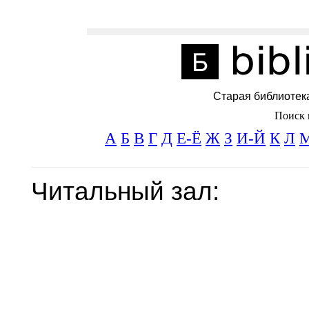
Старая библиотек
Поиск 
А
Б
В
Г
Д
Е-Ё
Ж
З
И-Й
К
Л
Читальный зал: