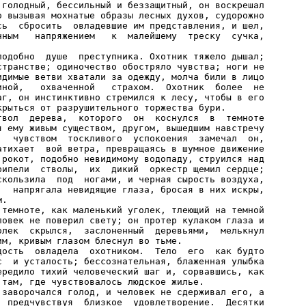
 голодный, бессильный и беззащитный, он воскрешал

о вызывая мохнатые образы лесных духов, судорожно

сь  сбросить  овладевшие им представления, и шел,

нным   напряжением   к  малейшему  треску  сучка,

подобно  душе  преступника. Охотник тяжело дышал;

странстве; одиночество обостряло чувства; ноги не

идимые ветви хватали за одежду, молча били в лицо

иной,   охваченной   страхом.  Охотник  более  не

аг, он инстинктивно стремился к лесу, чтобы в его

рыться от разрушительного торжества бури.

твол  дерева,  которого  он  коснулся  в  темноте

я ему живым существом, другом, вышедшим навстречу

   чувством  тоскливого  успокоения  замечал  он,

атихает  вой ветра, превращаясь в шумное движение

 рокот, подобно невидимому водопаду, струился над

рипели  стволы,  их  дикий  оркестр щемил сердце;

скользила  под  ногами, и черная сырость воздуха,

,  напрягала невидящие глаза, бросая в них искры,

.

 темноте, как маленький уголек, тлеющий на темной

ловек не поверил свету; он протер кулаком глаза и

олек  скрылся,  заслоненный  деревьями,  мелькнул

м, кривым глазом блеснул во тьме.

дость  овладела  охотником.  Тело  его  как будто

с  и усталость; бессознательная, блаженная улыбка

ередило тихий человеческий шаг и, сорвавшись, как

там, где чувствовалось людское жилье.

 заворочался голод, и человек не сдерживал его, а

  предчувствуя  близкое  удовлетворение.  Десятки
