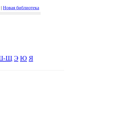
|
Новая библиотека
Ш-Щ
Э
Ю
Я