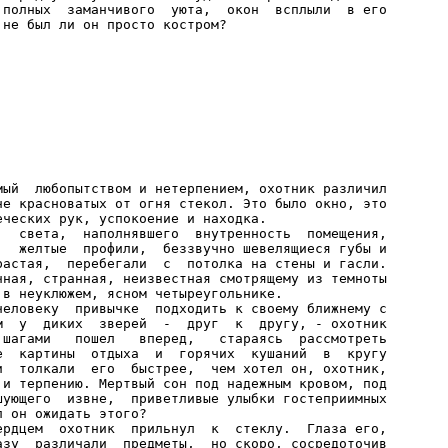
 полных  заманчивого  уюта,  окон  всплыли  в его

мый  любопытством и нетерпением, охотник различил

не красноватых от огня стекол. Это было окно, это

ческих рук, успокоение и находка.

   света,  наполнявшего  внутренность  помещения,

,  желтые  профили,  беззвучно шевелящиеся губы и

растая,  перебегали  с  потолка на стены и гасли.

чная, странная, неизвестная смотрящему из темноты

в неуклюжем, ясном четыреугольнике.

человеку  привычке  подходить к своему ближнему с

м  у  диких  зверей  -  друг  к  другу, - охотник

 шагами   пошел   вперед,   стараясь  рассмотреть

е  картины  отдыха  и  горячих  кушаний  в  кругу

и  толкали  его  быстрее,  чем хотел он, охотник,

 и терпению. Мертвый сон под надежным кровом, под

шующего  извне,  приветливые улыбки гостеприимных

 он ожидать этого?

ердцем  охотник  прильнул  к  стеклу.  Глаза его,

азу  различали  предметы,  но скоро, сосредоточив
