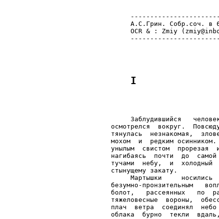
     ----------------------
     А.С.Грин. Собр.соч. в 6
     OCR & : Zmiy (zmiy@inbo
     Заблудившийся   челове
осмотрелся  вокруг.  Повсюд
тянулась  незнакомая,  злов
мохом  и  редким осинником.
унылым  свистом  прорезая  
нагибаясь  почти  до  самой
тучами  небу,  и  холодный 
стынущему закату.

     Мартышки     носились 
безумно-пронзительным   воп
болот,   рассеянных   по  р
тяжеловесные  вороны,  обес
плач  ветра  соединял  небо
облака  бурно  текли  вдаль