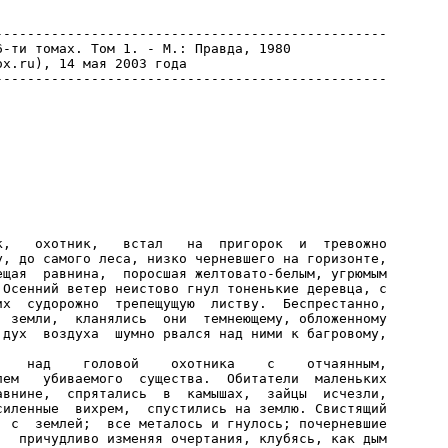
-------------------------------------------------

-ти томах. Том 1. - М.: Правда, 1980

x.ru), 14 мая 2003 года

к,   охотник,   встал   на  пригорок  и  тревожно

у, до самого леса, низко черневшего на горизонте,

ещая  равнина,  поросшая желтовато-белым, угрюмым

 Осенний ветер неистово гнул тоненькие деревца, с

их  судорожно  трепещущую  листву.  Беспрестанно,

  земли,  кланялись  они  темнеющему, обложенному

 дух  воздуха  шумно рвался над ними к багровому,

    над    головой    охотника    с    отчаянным,

лем   убиваемого  существа.  Обитатели  маленьких

авнине,  спрятались  в  камышах,  зайцы  исчезли,

силенные  вихрем,  спустились на землю. Свистящий

  с  землей;  все металось и гнулось; почерневшие

,  причудливо изменяя очертания, клубясь, как дым
