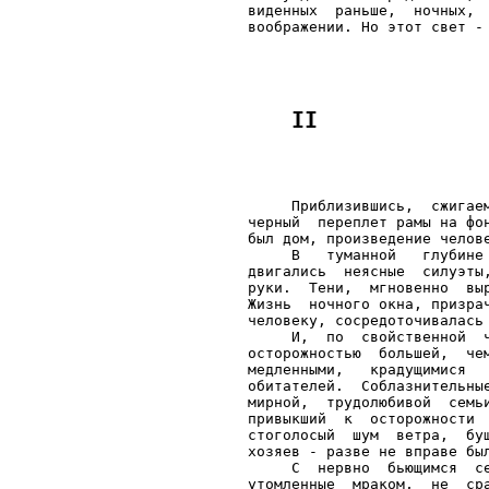
виденных  раньше,  ночных, 
     Приблизившись,  сжигае
черный  переплет рамы на фо
был дом, произведение челове
     В   туманной   глубине
двигались  неясные  силуэты
руки.  Тени,  мгновенно  вы
Жизнь  ночного окна, призра
человеку, сосредоточивалась 
     И,  по  свойственной  
осторожностью  большей,  че
медленными,   крадущимися  
обитателей.  Соблазнительны
мирной,  трудолюбивой  семь
привыкший  к  осторожности 
стоголосый  шум  ветра,  бу
хозяев - разве не вправе был
     С  нервно  бьющимся  с
утомленные  мраком,  не  ср