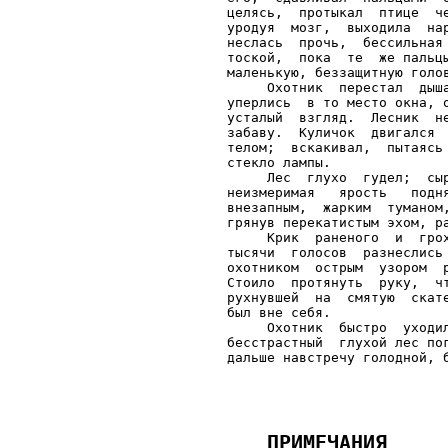
целясь,  протыкал  птице  ч
уродуя  мозг,  выходила  на
неслась  прочь,  бессильная
тоской,  пока  те  же пальц
маленькую, беззащитную голов
     Охотник  перестал  дыш
уперлись  в то место окна, 
усталый  взгляд.  Лесник  н
забаву.  Куличок  двигался 
телом;  вскакивал,  пытаясь
стекло лампы.

     Лес  глухо  гудел;  сы
неизмеримая   ярость   подн
внезапным,  жарким  туманом
грянув перекатистым эхом, ра
     Крик  раненого  и  гро
тысячи  голосов  разнеслись
охотником  острым  узором  
Стоило  протянуть  руку,  ч
рухнувшей  на  смятую  скат
был вне себя.

     Охотник  быстро  уходи
бесстрастный  глухой лес по