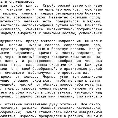
ь и сплющиваясь.

ивая  рукой  шляпу.  Сырой, резкий ветер стягивал

е;  озябшие  ноги  нетерпеливо ежились; тоскливая

  вихрем,  сжимала  сердце беспредметной боязнью.

лости, требовали покоя. Незаметно окрепший голод,

нательного  желания  есть  превратился  в жадный,

звестность местонахождения путала мысли, близость

ессиливало,  сменяясь  инстинктивной потребностью

 надежде выбраться к знакомым местам, успокоиться

идерживаясь  прежде взятого направления. Он шел к

ми   шагами.  Тысячи  голосов  сопровождали  его;

 существ, превращенных в болотную поросль, плачут

ьными  рыданиями,  кричат  и  молят, задыхаясь от

и, чертя мглистый воздух истерическими зигзагами,

о  влево,  и  расстроенное  воображение  человека

нных  птиц,  наделенных скрытыми силами. Как духи

сали  они  свой безобразный, отвратительно резкий

 темнеющего, взбаламученного пространства.

 дрожа  от  холода.  Черные  угли  туч заваливали

олнце  спешило  скрыться,  чтобы не видеть земли,

бледной,  чистой  от облаков полосе неба метались

х  гудело, сырость ломила мускулы. Человек напряг

 его жалобно утонул в хаосе звуков, несущихся над

ощупью, с широко раскрытыми глазами, спотыкаясь о

е  отчаяние захватывало душу охотника. Все ожило,

 пугающие  размеры. Равнина казалась бесконечной;

оображении;  земля становилась местом невыразимой

роклятия. Взрослый превращался в ребенка; лицом к
