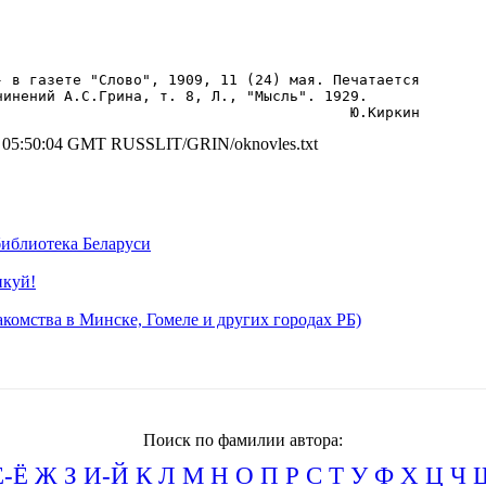
- в газете "Слово", 1909, 11 (24) мая. Печатается

инений А.С.Грина, т. 8, Л., "Мысль". 1929.

3 05:50:04 GMT RUSSLIT/GRIN/oknovles.txt
иблиотека Беларуси
икуй!
комства в Минске, Гомеле и других городах РБ)
Поиск по фамилии автора:
Е-Ё
Ж
З
И-Й
К
Л
М
Н
О
П
Р
С
Т
У
Ф
Х
Ц
Ч