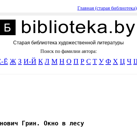
Главная (старая библиотека)
Старая библиотека художественной литературы
Поиск по фамилии автора:
Е-Ё
Ж
З
И-Й
К
Л
М
Н
О
П
Р
С
Т
У
Ф
Х
Ц
Ч