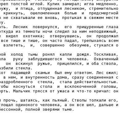
ереп толстой иглой. Кулик замирал; игла медленно,

ружу,  и птица, отпущенная лесником, стремительно

  крикнуть,  ошеломленная  болью  и  предсмертной

ы не схватывали ее вновь, протыкая в свежем месте

у.

ать.  Лесник  повернулся,  его  прищуренные глаза

откуда из темноты ночи следил за ним неподвижный,

е  видел  охотника;  отвернувшись,  он  продолжал

 все тише и тише, он часто падал, трепыхаясь всем

  взлететь,  и,  совершенно  обезумев, стукался о

рой  холод  тьмы  ронял  капли  дождя. Тоскливая,

яла   руку  заблудившегося  человека.  Охваченный

,  он  вскинул  ружье,  прицелился, и оба ствола,

збили стекла.

хот  падающей  скамьи  был ему ответом. Лес ожил;

  в нем, и внутренность дома, сразу соединенная с

раздробленного  стекла,  стала действительностью.

тобы  коснуться  стола  и  всклокоченной  головы,

ерть. Мальчик трясся от ужаса и что-то кричал: он

л прочь, шатаясь, как пьяный. Стволы толкали его,

глощал одинокого человека, а он все шел, дальше и
