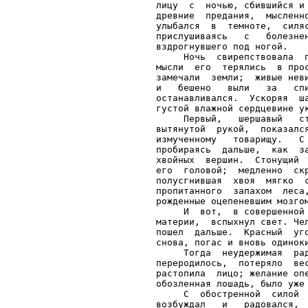
лицу  с  ночью, сбившийся и
древние  предания,  мысленн
улыбался  в  темноте,  силя
прислушиваясь   с   болезне
вздрогнувшего под ногой.

     Ночь  свирепствовала  
мысли  его  терялись  в про
замечали  земли;  живые нев
и   бешено   выли   за   сп
останавливался.  Ускоряя  ш
густой влажной сердцевине ук
     Первый,   шершавый   с
вытянутой  рукой,  показалс
измученному   товарищу.   С
пробираясь  дальше,  как  з
хвойных  вершин.  Стонущий 
его  головой;  медленно  ск
полусгнившая  хвоя  мягко  
пропитанного  запахом  леса
рожденные оцепеневшим мозгом
     И  вот,  в совершенной
материи,  вспыхнул свет. Че
пошел  дальше.  Красный  уг
снова, погас и вновь одиноки
     Тогда  неудержимая  ра
переродилось,  потеряло  ве
растопила  лицо; желание оп
обозленная лошадь, было уже 
     С  обостренной  силой 
возбуждал   и   радовался, 