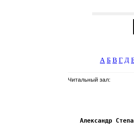
А
Б
В
Г
Д
Читальный зал: