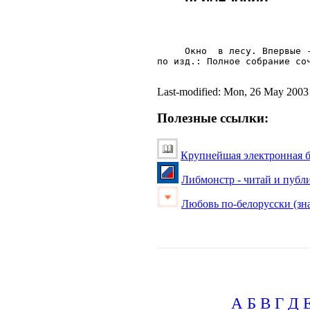
     Окно  в лесу. Впервые 
по изд.: Полное собрание соч
Last-modified: Mon, 26 May 200
Полезные ссылки:
Крупнейшая электронная б
Либмонстр - читай и публ
Любовь по-белорусски (зна
А
Б
В
Г
Д