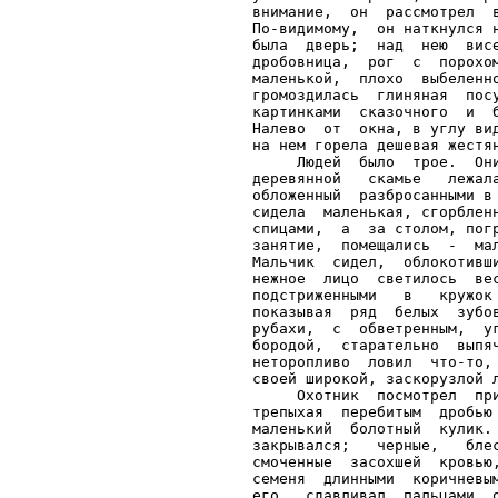
внимание,  он  рассмотрел  
По-видимому,  он наткнулся 
была  дверь;  над  нею  вис
дробовница,  рог  с  порохо
маленькой,  плохо  выбеленн
громоздилась  глиняная  пос
картинками  сказочного  и  
Налево  от  окна, в углу ви
на нем горела дешевая жестян
     Людей  было  трое.  Он
деревянной   скамье   лежал
обложенный  разбросанными в
сидела  маленькая, сгорблен
спицами,  а  за столом, пог
занятие,  помещались  -  ма
Мальчик  сидел,  облокотивш
нежное  лицо  светилось  ве
подстриженными   в   кружок
показывая  ряд  белых  зубо
рубахи,  с  обветренным,  у
бородой,  старательно  выпя
неторопливо  ловил  что-то,
своей широкой, заскорузлой л
     Охотник  посмотрел  пр
трепыхая  перебитым  дробью
маленький  болотный  кулик.
закрывался;   черные,   бле
смоченные  засохшей  кровью
семеня  длинными  коричневы
его,  сдавливал  пальцами  