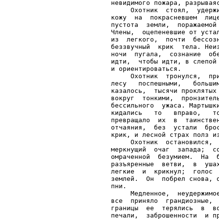
невидимого пожара, разрываяс
     Охотник  стоял,  удерж
кожу  на  покрасневшем  лиц
пустота  земли,  поражаемой
Члены,  оцепеневшие от уста
из  легкого,  почти  бессоз
беззвучный  крик  тела. Неи
ночи  пугала,  сознание  об
идти,  чтобы идти, в слепой
и ориентироваться.

     Охотник  тронулся,  пр
лесу   поспешными,   больши
казалось,  тысячи проклятых
вокруг  тонкими,  пронзител
бессильного  ужаса. Мартышк
кидались   то   вправо,   т
превращало  их  в  таинстве
отчаяния,  без  устали  бро
крик, и лесной страх полз из
     Охотник  остановился, 
меркнущий  очаг  запада;  с
омраченной  безумием.  На  
разъяренные  ветви,  в  уша
легкие  и  крикнул;  голос 
землей.  Он  побрел снова, 
пни.

     Медленное,  неудержимо
все  приняло  грандиозные, 
границы  ее  терялись  в  в
печали,  заброшенности  и п