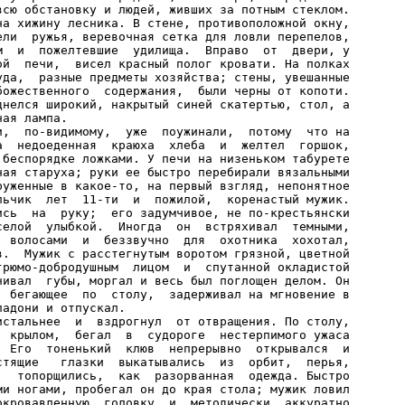
всю обстановку и людей, живших за потным стеклом.

на хижину лесника. В стене, противоположной окну,

ели  ружья, веревочная сетка для ловли перепелов,

м  и  пожелтевшие  удилища.  Вправо  от  двери, у

ой  печи,  висел красный полог кровати. На полках

уда,  разные предметы хозяйства; стены, увешанные

божественного  содержания,  были черны от копоти.

днелся широкий, накрытый синей скатертью, стол, а

ая лампа.

и,  по-видимому,  уже  поужинали,  потому  что на

а  недоеденная  краюха  хлеба  и  желтел  горшок,

 беспорядке ложками. У печи на низеньком табурете

ная старуха; руки ее быстро перебирали вязальными

руженные в какое-то, на первый взгляд, непонятное

льчик  лет  11-ти  и  пожилой,  коренастый мужик.

ись  на  руку;  его задумчивое, не по-крестьянски

селой  улыбкой.  Иногда  он  встряхивал  темными,

  волосами  и  беззвучно  для  охотника  хохотал,

в.  Мужик с расстегнутым воротом грязной, цветной

грюмо-добродушным  лицом  и  спутанной окладистой

чивал  губы, моргал и весь был поглощен делом. Он

  бегающее  по  столу,  задерживал на мгновение в

адони и отпускал.

истальнее  и  вздрогнул  от отвращения. По столу,

  крылом,  бегал  в  судороге  нестерпимого ужаса

  Его  тоненький  клюв  непрерывно  открывался  и

стящие   глазки  выкатывались  из  орбит,  перья,

,  топорщились,  как  разорванная  одежда. Быстро

ми ногами, пробегал он до края стола; мужик ловил

окровавленную  головку  и, методически, аккуратно
