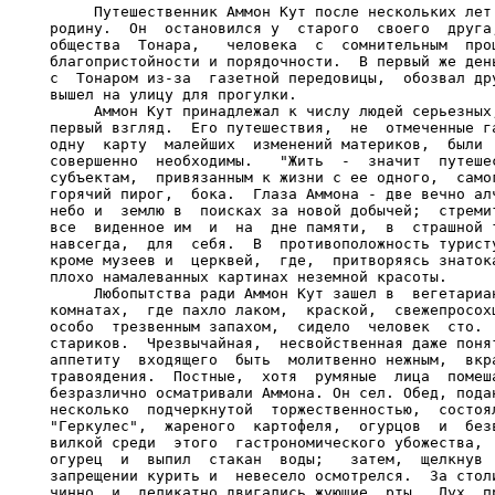
     Путешественник Аммон Кут после нескольких лет 
родину.  Он  остановился у  старого  своего  друга,
общества  Тонара,   человека  с  сомнительным  прош
благопристойности и порядочности.  В первый же день
с  Тонаром из-за  газетной передовицы,  обозвал дру
вышел на улицу для прогулки.

     Аммон Кут принадлежал к числу людей серьезных,
первый взгляд.  Его путешествия,  не  отмеченные га
одну  карту  малейших  изменений материков,  были  
совершенно  необходимы.   "Жить  -  значит  путешес
субъектам,  привязанным к жизни с ее одного,  самог
горячий пирог,  бока.  Глаза Аммона - две вечно алч
небо и  землю в  поисках за новой добычей;  стремит
все  виденное им  и  на  дне памяти,  в  страшной т
навсегда,  для  себя.  В  противоположность туристу
кроме музеев и  церквей,  где,  притворяясь знатока
плохо намалеванных картинах неземной красоты.

     Любопытства ради Аммон Кут зашел в  вегетариан
комнатах,  где пахло лаком,  краской,  свежепросохш
особо  трезвенным запахом,  сидело  человек  сто.  
стариков.  Чрезвычайная,  несвойственная даже понят
аппетиту  входящего  быть  молитвенно нежным,  вкра
травоядения.  Постные,  хотя  румяные  лица  помеша
безразлично осматривали Аммона. Он сел. Обед, подан
несколько  подчеркнутой  торжественностью,  состоял
"Геркулес",  жареного  картофеля,  огурцов  и  безв
вилкой среди  этого  гастрономического убожества,  
огурец  и  выпил  стакан  воды;   затем,  щелкнув  
запрещении курить и  невесело осмотрелся.  За столи
чинно  и  деликатно двигались жующие  рты.  Дух  пр