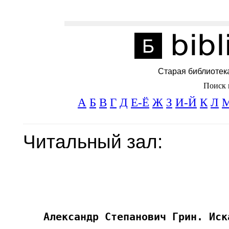
Старая библиотек
Поиск 
А
Б
В
Г
Д
Е-Ё
Ж
З
И-Й
К
Л
Читальный зал: