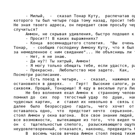
     - Милый,  -  сказал Тонар Куту,  распечатав од
которого ты был четыре года тому назад, просит тебя
Не зная твоего адреса, он передает свою просьбу чер
случиться?

     Аммон, не скрывая удивления, быстро подошел к 
     - Просит?! В каких выражениях?

     - Конца  восемнадцатого столетия.  "Вы  очень 
Тонар,  - сообщив господину Аммону Куту, что я был 
за немедленное с ним свидание"... Не объяснишь ли т
     - Нет, я не знаю.

     - Да ну?! Ты хитрый, Аммон!

     - Я могу только обещать тебе, если удастся, ра
     - Прекрасно.  Любопытство мое задето.  Как,  т
Посмотри расписание.

     - Есть поезд в четыре,  -  сказал,  нажимая кн
остановился в дверях.  -  Герт!  Высокие сапоги, ре
саквояж. Прощай, Тонарище! Я еду в веселые луга Лил
     Не без волнения ехал Аммон к  странному челове
помнил до  сих  пор  тягостный удар  по  душе,  нан
чудесных картин,  и  ставил их невольно в  связь с 
далее  было  безрассудно  гадать,  чего  хочет  от 
оставалось одно,  что  предстоит нечто  серьезное. 
стоял Аммон у окна вагона.  Все свое знание людей, 
все возможности,  вытекающие из того,  что видел че
он  с  тщательностью слепого,  разыскивающего ощупь
неудовлетворенный, отказался, наконец, предвидеть б
     В  восемь часов вечера Аммон стоял перед тихим