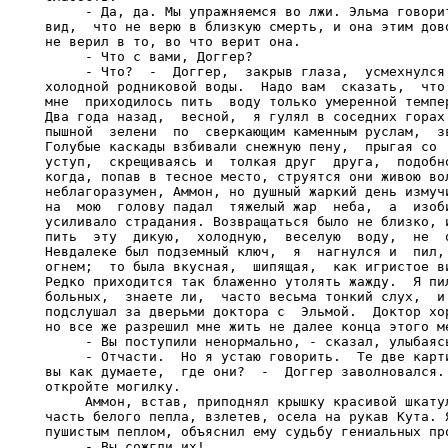
     - Да, да. Мы упражняемся во лжи. Эльма говорит
вид,  что не верю в близкую смерть, и она этим дово
не верил в то, во что верит она.

     - Что с вами, Доггер?

     - Что?  -  Доггер,  закрыв глаза,  усмехнулся.
холодной родниковой воды.  Надо вам  сказать,  что 
мне  приходилось пить  воду только умеренной темпер
Два года назад,  весной,  я гулял в соседних горах.
пышной  зелени  по  сверкающим каменным руслам,  зв
Голубые каскады взбивали снежную пену,  прыгая со  
уступ,  скрещиваясь и  толкая друг  друга,  подобно
когда, попав в тесное место, струятся они живою вол
неблагоразумен, Аммон, но душный жаркий день измучи
на  мою  голову падал  тяжелый жар  неба,  а  изоби
усиливало страдания. Возвращаться было не близко, и
пить  эту  дикую,  холодную,  веселую  воду,  не  о
Невдалеке был подземный ключ,  я  нагнулся и  пил, 
огнем;  то была вкусная,  шипящая,  как игристое ви
Редко приходится так блаженно утолять жажду.  Я пил
больных,  знаете ли,  часто весьма тонкий слух,  и 
подслушал за дверьми доктора с  Эльмой.  Доктор хор
но все же разрешил мне жить не далее конца этого ме
     - Вы поступили ненормально, - сказал, улыбаясь
     - Отчасти.  Но я устаю говорить.  Те две карти
вы как думаете,  где они?  -  Доггер заволновался. 
откройте могилку.

     Аммон, встав, приподнял крышку красивой шкатул
часть белого пепла, взлетев, осела на рукав Кута. Я
пушистым пеплом, объяснил ему судьбу гениальных про
     - Вы сожгли их!
