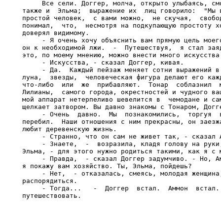
     Все сели. Доггер, молча, открыто улыбаясь, смо
также и  Эльма;  выражение их  лиц говорило:  "Мы в
простой человек,  с вами можно,  не скучая,  свобод
понимал,  что,  несмотря на подкупающую простоту хо
доверял видимому.

     - Я очень хочу объяснить вам прямую цель моего
он к необходимой лжи.  -  Путешествуя,  я стал заяд
это, по моему мнению, можно внести много искусства.
     - Искусства, - сказал Доггер, кивая.

     - Да.  Каждый пейзаж меняет сотни выражений в 
луна,  звезды,  человеческая фигура делают его кажд
что-либо  или  же  прибавляют.  Тонар  соблазнил  м
Лилианы,  самого города, окрестностей и чудного ваш
мой аппарат нетерпеливо шевелится в  чемодане и сам
щелкает затвором. Вы давно знакомы с Тонаром, Догге
     - Очень  давно.  Мы  познакомились,  торгуя  в
перебил.  Наши отношения с ним прекрасны, он заезжа
любит деревенскую жизнь.

     - Странно, что он сам не живет так, - сказал А
     - Знаете,  -  возразила, кладя голову на руки,
Эльма, - для этого нужно родиться такими, как я с м
     - Правда,  - сказал Доггер задумчиво. - Но, Ам
я покажу вам хозяйство. Ты, Эльма, пойдешь?

     - Нет,  - отказалась, смеясь, молодая женщина,
распорядиться.

     - Тогда...   -  Доггер  встал.  Аммон  встал. 