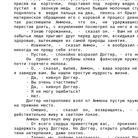
присев на  корточки,  подставил под  корову ведро и
пустил  в  звонкую медь  сильно бьющие молочные стр
поднялось в  ведре пальца на два,  пенясь от брызг.
материнское обращение его с коровой и процесс доени
так  рассмешили  Аммона,  что  он,  не  удержавшись
перестав доить, с изумлением посмотрел на него и на
     - Узнаю горожанина,  -  сказал он. - Вам не см
забытьи люди прыгают друг перед другом, вскидывая н
здоровые, вытекающие из самой природы занятия.

     - Извините,  -  сказал Аммон,  - я вообразил с
никогда не прощу себе этого.

     - Пустое, - спокойно возразил Доггер, - это не
     Он  принес из  глубины хлева  фаянсовую кружку
почти горячего молока.

     - О, - сказал, выпив, Аммон, - ваша корова не 
я завидую вам. Вы нашли простую мудрость жизни.

     - Да, - кивнул Доггер.

     - Вы очень счастливы?

     - Да, - кивнул Доггер.

     - Я не могу ошибиться?

     - Нет.

     Доггер неторопливо взял от Аммона пустую кружк
на прежнее место.

     - Смешно,   -  сказал  он,  возвращаясь,  -  с
действительно живу в светлом покое.

     Аммон протянул ему руку.

     - От всего сердца приветствую вас, - произнес 
задержать руку Доггера. Но Доггер, открыто улыбаясь
тени нетерпения, даже охотно.

     - Теперь мы  пойдем завтракать,  -  сказал Дог