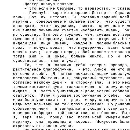
     Доггер кивнул глазами.

     - Это если не безумие, то варварство, - сказал
     - Почему? - коротко возразил Доггер. - Одна из
ложь.  Вот  их  история.  Я  поставил задачей всей 
картины,  совершеннее и сильнее всего,  что существ
знал даже,  что я художник,  никто,  кроме вас и же
Мне выпало печальное счастье изобразить Жизнь,  раз
по существу. Это было труднее, чем, смешав воз зерн
смешанное по зернышку, мак и зерно - отдельно. Но я
видели два  лица  Жизни,  каждое в  полном блеске м
грех,  я почувствовал,  что неудержимо,  всем телом
меня к тьме;  я видел перед собой полное ее воплоще
тогда  жил  -  я  знаю,  больше  никто.  Но  и  это
существование - тлен и ужас!

     То,  чем  я  окружил  себя  теперь:  природа, 
растительное благополучие,  - это, Аммон, не что ин
от самого себя.  Я  не мог показать людям своих ужа
превознесли бы меня, и я, понукаемый тщеславием, уп
согласно наклону души -  в сторону зла,  а это несл
темные инстинкты души  толкали меня  к  злому искус
видите,  я  честно уничтожил в доме всякий соблазн:
статуэток.  Этим я убивал воспоминание о себе,  как
моих было уничтожить те  две,  между которыми шла б
Ведь это все-таки не так плохо сделано!  Но дьяволь
соблазняло меня,  я запирался и уходил в свои фанта
кошмарного бреда;  той папки тоже нет больше.  Вы с
я,  веря  вам,  прошу  вас  после моей  смерти выст
картину,  она  правдива и  хороша.  Искусство было 
отрекаюсь от своего имени.
