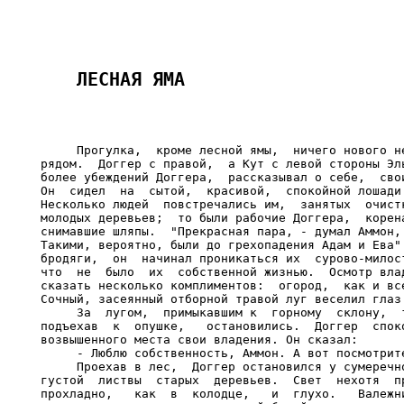
     Прогулка,  кроме лесной ямы,  ничего нового не
рядом.  Доггер с правой,  а Кут с левой стороны Эль
более убеждений Доггера,  рассказывал о себе,  свои
Он  сидел  на  сытой,  красивой,  спокойной лошади 
Несколько людей  повстречались им,  занятых  очистк
молодых деревьев;  то были рабочие Доггера,  корена
снимавшие шляпы.  "Прекрасная пара, - думал Аммон, 
Такими, вероятно, были до грехопадения Адам и Ева".
бродяги,  он  начинал проникаться их  сурово-милост
что  не  было  их  собственной жизнью.  Осмотр влад
сказать несколько комплиментов:  огород,  как и все
Сочный, засеянный отборной травой луг веселил глаз.
     За  лугом,  примыкавшим к  горному  склону,  т
подъехав  к  опушке,   остановились.  Доггер  споко
возвышенного места свои владения. Он сказал:

     - Люблю собственность, Аммон. А вот посмотрите
     Проехав в лес,  Доггер остановился у сумеречно
густой  листвы  старых  деревьев.  Свет  нехотя  пр
прохладно,   как  в  колодце,   и  глухо.   Валежни