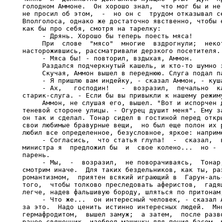
голодном Аммоне.  Он хорошо знал,  что мог бы и не 
не просил об этом,  -  но он с  трудом отказывал се
Вполголоса, однако же достаточно явственно, чтобы е
как бы про себя, смотря на тарелку:

     - Дрянь. Хорошо бы теперь поесть мяса!

     При  слове  "мясо"  многие  вздрогнули;  некот
насторожившись, рассматривали дерзкого посетителя.

     - Мяса бы! - повторил, вздыхая, Аммон.

     Раздался подчеркнутый кашель, и кто-то шумно з
     Скучая, Аммон вышел в переднюю. Слуга подал па
     - Я пришлю вам индейку, - сказал Аммон, - куша
     - Ах,   господин!   -  возразил,  печально  ка
старик-слуга. - Если бы вы привыкли к нашему режиму
     Аммон, не слушая его, вышел. "Вот и испорчен д
теневой стороне улицы. - Огурец душит меня". Ему за
он так и сделал. Тонар сидел в гостиной перед откры
свои любимые бравурные вещи,  но был еще полон их р
любил все определенное, безусловное, яркое: наприме
     - Согласись,  что статья глупа!  -  сказал,  в
министра я  предложил бы  и  свое колено...  но -  
парень.

     - Мы,  -  возразил,  не поворачиваясь,  Тонар,
смотрим иначе.  Для таких бездельников, как ты, раз
романтизмом,  приятен всякий играющий в  Гарун-аль-
того,  чтобы толково преследовать аферистов,  гадящ
легче, надев фальшивую бороду, шляться по притонам,
     - Что же...  он интересный человек, - сказал А
за это.  Надо ценить истинно интересных людей.  Мно
гермафродитом,  вышел замуж;  а затем,  после разво
ранее священник, изобрел машинку для пения басом, р