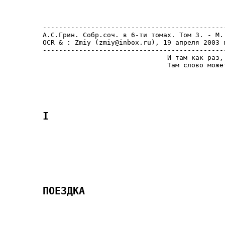
     ----------------------------------------------
     А.С.Грин. Собр.соч. в 6-ти томах. Том 3. - М.:
     OCR & : Zmiy (zmiy@inbox.ru), 19 апреля 2003 г
     ----------------------------------------------
                                    И там как раз, 
                                    Там слово может