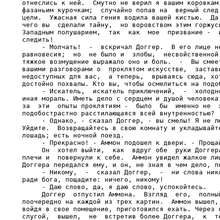
отнеслись к ней.  Смутно не верил я вашим коровкам,
фазаньим курочкам;  случайно попав на  верный след 
цели.  Ужасная сила гения водила вашей кистью.  Да,
чего вы  сделали тайну,  но воровством этим горжусь
Западным полушарием,  так  как  мое  призвание -  и
следить!

     - Молчать!  -  вскричал Доггер.  В его лице не
равновесия;  но  не было и  злобы,  несвойственной 
тяжкое возмущение выражало оно и боль.  -  Вы смеет
вашими разговорами о  проклятом искусстве,  застави
недоступных для вас,  а теперь,  врываясь сюда, хот
достойно похвалы. Кто вы, чтобы осмелиться на подоб
     - Искатель,  искатель приключений,  -  холодно
иная мораль. Иметь дело с сердцем и душой человека 
за  эти  опыты проклятиям -  было  бы  именно не  х
подобострастно расстилающаяся всей внутренностью?

     - Однако, - сказал Доггер, - вы смелы! Я не лю
Уйдите.  Возвращайтесь в свою комнату и укладывайте
лошадь; есть ночной поезд.

     - Прекрасно! - Аммон подошел к двери. - Прощай
     Он  хотел выйти,  как  вдруг обе  руки Доггера
плечи и  повернули к себе.  Аммон увидел жалкое лиц
Доггера передался ему, и он, не зная в чем дело, по
     - Никому,  -  сказал Доггер,  -  ни слова нико
ради бога, пощадите: ничего, никому!

     - Даю слово, да, я даю слово, успокойтесь.

     Доггер  отпустил Аммона.  Взгляд  его,  полный
поочередно на каждой из трех картин.  Аммон вышел, 
войдя в свое помещение, приготовился ехать. Через п
слугой,  вышел,  не  встретив более Доггера,  к  те