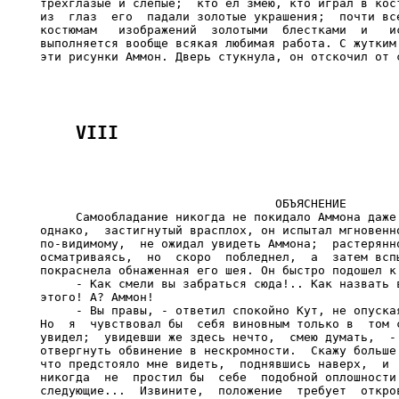
                                 ОБЪЯСНЕНИЕ

     Самообладание никогда не покидало Аммона даже 
однако,  застигнутый врасплох, он испытал мгновенно
по-видимому,  не ожидал увидеть Аммона;  растерянно
осматриваясь,  но  скоро  побледнел,  а  затем вспы
покраснела обнаженная его шея. Он быстро подошел к 
     - Как смели вы забраться сюда!.. Как назвать в
этого! А? Аммон!

     - Вы правы, - ответил спокойно Кут, не опуская
Но  я  чувствовал бы  себя виновным только в  том с
увидел;  увидевши же здесь нечто,  смею думать,  - 
отвергнуть обвинение в нескромности.  Скажу больше:
что предстояло мне видеть,  поднявшись наверх,  и  
никогда  не  простил бы  себе  подобной оплошности.
следующие...  Извините,  положение  требует  откров