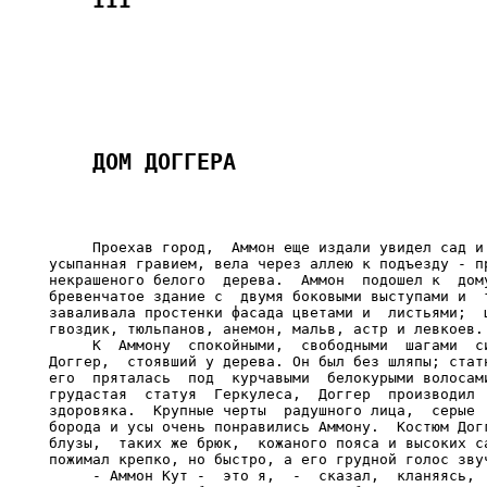
     Проехав город,  Аммон еще издали увидел сад и 
усыпанная гравием, вела через аллею к подъезду - пр
некрашеного белого  дерева.  Аммон  подошел к  дому
бревенчатое здание с  двумя боковыми выступами и  т
заваливала простенки фасада цветами и  листьями;  ц
гвоздик, тюльпанов, анемон, мальв, астр и левкоев.

     К  Аммону  спокойными,  свободными  шагами  си
Доггер,  стоявший у дерева. Он был без шляпы; статн
его  пряталась  под  курчавыми  белокурыми волосами
грудастая  статуя  Геркулеса,  Доггер  производил  
здоровяка.  Крупные черты  радушного лица,  серые  
борода и усы очень понравились Аммону.  Костюм Догг
блузы,  таких же брюк,  кожаного пояса и высоких са
пожимал крепко, но быстро, а его грудной голос звуч
     - Аммон Кут -  это я,  -  сказал,  кланяясь,  