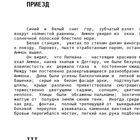
     Синий  и  белый  снег  гор,  зубчатый взлет  к
вокруг холмистой равнины,  Аммон увидел из  окна  п
солнечной полоской блестело море.

     Белая станция,  увитая по стенам диким виногра
к поезду. Паровоз, пыхтя отработанным паром, остано
Аммон вышел.

     Он видел,  что Лилиана -  настоящее красивое м
ехал Аммон, наняв экипаж к Доггеру, не были безукор
извилистость их  держала глаза  в  постоянном ожида
Между тем постепенно развертывающееся разнообразие 
Аммона.  Дома были усеяны балкончиками и  лепкой ил
башенки;  серые на  белом фасаде арки,  подтянутые 
шляпы,  крыши  различно  приветствовали  смотрящего
торжественно  цветущими  садами,  солнцем,  цветник
неплохо.  Улицы  были  обсажены пальмами;  зонтичны
желтую от  полудня землю синие тени.  Иногда среди 
как дед,  фонтан,  полный трепещущей от  выкидываем
боковой  переулок  взвивалась каменная винтовая лес