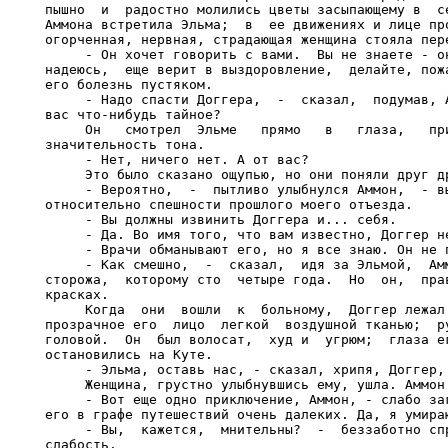
пышно  и  радостно молились цветы засыпающему в  се
Аммона встретила Эльма;  в  ее движениях и лице про
огорченная, нервная, страдающая женщина стояла пере
     - Он хочет говорить с вами.  Вы не знаете - он
надеюсь,  еще верит в выздоровление,  делайте, пожа
его болезнь пустяком.

     - Надо спасти Доггера,  -  сказал,  подумав, А
вас что-нибудь тайное?

     Он   смотрел  Эльме   прямо   в   глаза,   при
значительность тона.

     - Нет, ничего нет. А от вас?

     Это было сказано ощупью, но они поняли друг др
     - Вероятно,  -  пытливо улыбнулся Аммон,  - вы
относительно спешности прошлого моего отъезда.

     - Вы должны извинить Доггера и... себя.

     - Да. Во имя того, что вам известно, Доггер не
     - Врачи обманывают его, но я все знаю. Он не п
     - Как смешно,  -  сказал,  идя за Эльмой,  Амм
сторожа,  которому сто  четыре года.  Но  он,  прав
красках.

     Когда  они  вошли  к  больному,  Доггер лежал.
прозрачное его  лицо  легкой  воздушной тканью;  ру
головой.  Он  был волосат,  худ и  угрюм;  глаза ег
остановились на Куте.

     - Эльма, оставь нас, - сказал, хрипя, Доггер, 
     Женщина, грустно улыбнувшись ему, ушла. Аммон 
     - Вот еще одно приключение, Аммон, - слабо заг
его в графе путешествий очень далеких. Да, я умираю
     - Вы,  кажется,  мнительны?  -  беззаботно спр
слабость.
