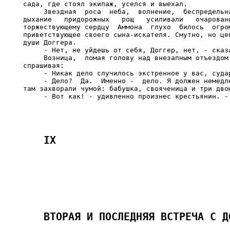
сада, где стоял экипаж, уселся и выехал.

     Звездная  роса  неба,  волнение,  беспредельна
дыхание   придорожных   рощ   усиливали   очаровани
торжествующему сердцу  Аммона  глухо  билось  огром
приветствующее своего сына-искателя. Смутно, но цеп
души Доггера.

     - Нет, не уйдешь от себя, Доггер, нет, - сказа
     Возница,  ломая голову над внезапным отъездом 
спрашивая:

     - Никак дело случилось экстренное у вас, судар
     - Дело?  Да.  Именно -  дело. Я должен немедле
там захворали чумой: бабушка, свояченица и три двою