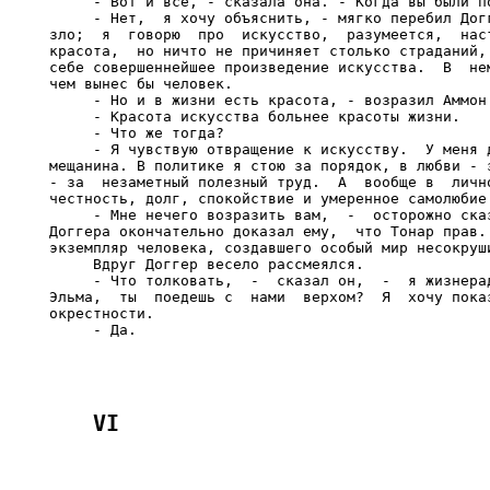
     - Вот и все, - сказала она. - Когда вы были по
     - Нет,  я хочу объяснить, - мягко перебил Догг
зло;  я  говорю  про  искусство,  разумеется,  наст
красота,  но ничто не причиняет столько страданий, 
себе совершеннейшее произведение искусства.  В  нем
чем вынес бы человек.

     - Но и в жизни есть красота, - возразил Аммон.
     - Красота искусства больнее красоты жизни.

     - Что же тогда?

     - Я чувствую отвращение к искусству.  У меня д
мещанина. В политике я стою за порядок, в любви - з
- за  незаметный полезный труд.  А  вообще в  лично
честность, долг, спокойствие и умеренное самолюбие.
     - Мне нечего возразить вам,  -  осторожно сказ
Доггера окончательно доказал ему,  что Тонар прав. 
экземпляр человека, создавшего особый мир несокруши
     Вдруг Доггер весело рассмеялся.

     - Что толковать,  -  сказал он,  -  я жизнерад
Эльма,  ты  поедешь с  нами  верхом?  Я  хочу показ
окрестности.
