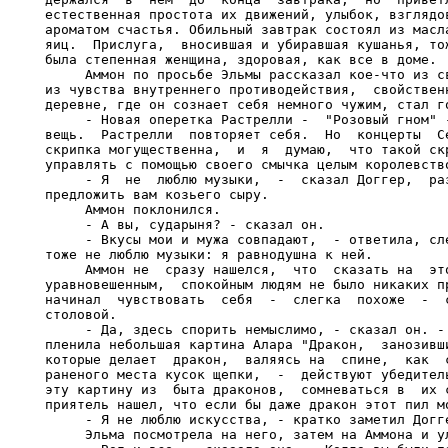
естественная простота их движений, улыбок, взглядов
ароматом счастья. Обильный завтрак состоял из масла
яиц.  Прислуга,  вносившая и убиравшая кушанья, тож
была степенная женщина, здоровая, как все в доме.

     Аммон по просьбе Эльмы рассказал кое-что из св
из чувства внутреннего противодействия,  свойственн
деревне, где он сознает себя немного чужим, стал го
     - Новая оперетка Растрелли -  "Розовый гном" -
вещь.  Растрелли  повторяет себя.  Но  концерты  Се
скрипка могущественна,  и  я  думаю,  что такой скр
управлять с помощью своего смычка целым королевство
     - Я  не  люблю музыки,  -  сказал Доггер,  раз
предложить вам козьего сыру.

     Аммон поклонился.

     - А вы, сударыня? - сказал он.

     - Вкусы мои и мужа совпадают,  - ответила, сле
тоже не люблю музыки: я равнодушна к ней.

     Аммон не  сразу нашелся,  что  сказать на  это
уравновешенным,  спокойным людям не было никаких пр
начинал  чувствовать  себя  -  слегка  похоже  -  с
столовой.

     - Да, здесь спорить немыслимо, - сказал он. - 
пленила небольшая картина Алара "Дракон,  занозивши
которые делает  дракон,  валяясь на  спине,  как  с
раненого места кусок щепки,  -  действуют убедитель
эту картину из  быта драконов,  сомневаться в  их с
приятель нашел, что если бы даже дракон этот пил мо
     - Я не люблю искусства, - кратко заметил Догге
     Эльма посмотрела на него, затем на Аммона и ул