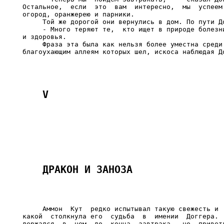
Остальное,  если  это  вам  интересно,  мы  успеем 
огород, оранжерею и парники.

     Той же дорогой они вернулись в дом. По пути До
     - Много теряют те,  кто ищет в природе болезни
и здоровья.

     Фраза эта была как нельзя более уместна среди 
     Аммон  Кут  редко испытывал такую свежесть и  
какой  столкнула его  судьба  в  имении  Доггера.  
держался  в  нем  до  конца  завтрака,  но  приветл