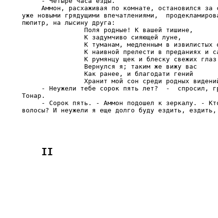
     - Четыре часа езды.

     Аммон, расхаживая по комнате, остановился за с
уже новыми грядущими впечатлениями,  продекламирова
пюпитр, на лысину друга:

                Поля родные! К вашей тишине,

                К задумчиво сияющей луне,

                К туманам, медленным в извилистых о
                К наивной прелести в преданиях и са
                К румянцу щек и блеску свежих глаз

                Вернулся я; таким же вижу вас

                Как ранее, и благодати гений

                Хранит мой сон среди родных видений
     - Неужели тебе сорок пять лет?  -  спросил, гр
Тонар.

     - Сорок пять. - Аммон подошел к зеркалу. - Кто