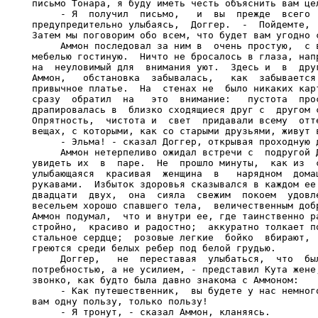
письмо Тонара, я буду иметь честь объяснить вам цел
     - Я  получил  письмо,   и  вы  прежде  всего  
предупредительно улыбаясь,  Доггер.  -  Пойдемте,  
Затем мы поговорим обо всем, что будет вам угодно с
     Аммон последовал за ним в  очень простую,  с в
мебелью гостиную.  Ничто не бросалось в глаза, напр
на  неуловимый для  внимания уют.  Здесь и  в  друг
Аммон,   обстановка  забывалась,   как  забывается 
привычное платье.  На  стенах не  было никаких карт
сразу  обратил  на   это  внимание:   пустота  прос
драпировалась в  близко сходящиеся друг с  другом с
Опрятность,  чистота и  свет  придавали всему  отте
вещах, с которыми, как со старыми друзьями, живут в
     - Эльма! - сказал Доггер, открывая проходную д
     Аммон нетерпеливо ожидал встречи с  подругой Д
увидеть их  в  паре.  Не  прошло минуты,  как из  с
улыбающаяся  красивая  женщина  в   нарядном  домаш
рукавами.  Избыток здоровья сказывался в каждом ее 
двадцати  двух,  она  сияла  свежим  покоем  удовле
весельем хорошо спавшего тела,  величественным добр
Аммон подумал,  что и внутри ее, где таинственно ра
стройно,  красиво и радостно;  аккуратно толкает по
стальное сердце;  розовые легкие  бойко  вбирают,  
греются среди белых ребер под белой грудью.

     Доггер,   не  переставая  улыбаться,  что  был
потребностью, а не усилием, - представил Кута жене;
звонко, как будто была давно знакома с Аммоном:

     - Как путешественник,  вы будете у нас немного
вам одну пользу, только пользу!

     - Я тронут, - сказал Аммон, кланяясь.
