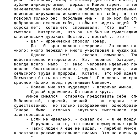
зубами цирковую змею,  держал в Каире гарем,  а теп
замечателен как феномен.  Он обладал поразительным 
внимание окружающих исключительно на  себе;  в  его
говорил только он;  побольше ума -  и он мог бы ста
добровольно ослепил себя, чтобы не видеть людей. Пя
сорока лет;  когда его  спрашивали:  "Кто  вы?"  - 
смеялся.  Интересно,  что он  не был ни сумасшедшим
классическим дураком. Шестой... шестой... это я.

     - Да? - иронически спросил Тонар.

     - Да.  Я  враг ложного смирения.  За сорок пят
много; много пережил и много участвовал в чужих жиз
     - Однако...   Нет!  -  сказал,  помолчав,  Тон
действительно интересного.  Вы,  нервные  батареи, 
всегда всего  мало.  Я  знаю  человека идеально пре
вполне  благовоспитанного,  чудных  принципов,  жив
сельского труда и природы.  Кстати,  это мой идеал.
Посмотрел бы ты на него,  Аммон!  Его жизнь по срав
красное яблоко перед прогнившим бананом.

     - Покажи мне это чудовище! - вскричал Аммон. -
     - Сделай одолжение. Он нашего круга.

     Аммон смеялся,  стараясь представить себе  спо
Взбалмошный,  горячий,  резкий  -  он  издали  тяну
существованию,  но только воображением; однообразие
Тонара   было   столько   вкусного  мысленного  при
заинтересовался.

     - Если не идеально, - сказал он, - я не поеду,
     - Я ручаюсь за то, что самые неумеренные требо
     - Таких людей я еще не видал, - перебил Аммон.
к завтраку рекомендательное письмо. Это не очень да