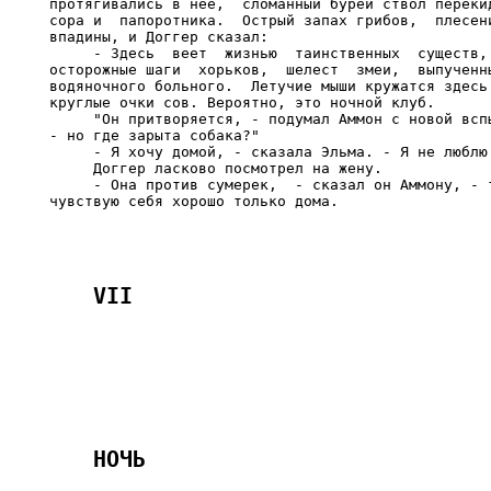
протягивались в нее,  сломанный бурей ствол перекид
сора и  папоротника.  Острый запах грибов,  плесени
впадины, и Доггер сказал:

     - Здесь  веет  жизнью  таинственных  существ, 
осторожные шаги  хорьков,  шелест  змеи,  выпученны
водяночного больного.  Летучие мыши кружатся здесь 
круглые очки сов. Вероятно, это ночной клуб.

     "Он притворяется, - подумал Аммон с новой вспы
- но где зарыта собака?"

     - Я хочу домой, - сказала Эльма. - Я не люблю 
     Доггер ласково посмотрел на жену.

     - Она против сумерек,  - сказал он Аммону, - т