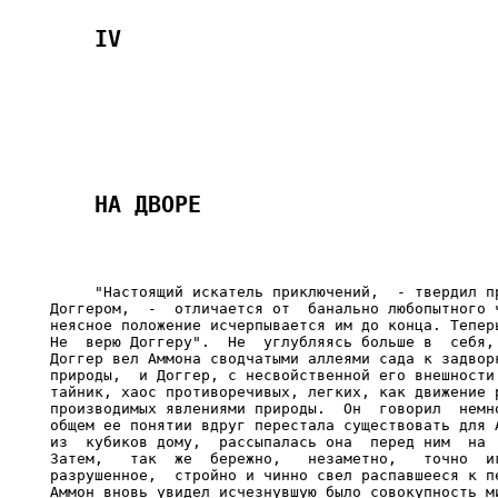
     "Настоящий искатель приключений,  - твердил пр
Доггером,  -  отличается от  банально любопытного ч
неясное положение исчерпывается им до конца. Теперь
Не  верю Доггеру".  Не  углубляясь больше в  себя, 
Доггер вел Аммона сводчатыми аллеями сада к задворк
природы,  и Доггер, с несвойственной его внешности 
тайник, хаос противоречивых, легких, как движение р
производимых явлениями природы.  Он  говорил  немно
общем ее понятии вдруг перестала существовать для А
из  кубиков дому,  рассыпалась она  перед ним  на  
Затем,   так  же  бережно,   незаметно,   точно  иг
разрушенное,  стройно и чинно свел распавшееся к пе
Аммон вновь увидел исчезнувшую было совокупность ми