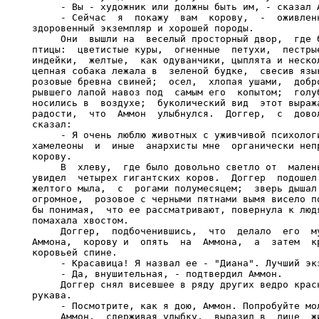
     - Вы - художник или должны быть им, - сказал А
     - Сейчас  я  покажу  вам  корову,  -  оживленн
здоровенный экземпляр и хорошей породы.

     Они  вышли на  веселый просторный двор,  где б
птицы:  цветистые куры,  огненные  петухи,  пестрые
индейки,  желтые,  как одуванчики, цыплята и нескол
цепная собака лежала в  зеленой будке,  свесив язык
розовые бревна свиней;  осел,  хлопая ушами,  добро
рывшего лапой навоз под  самым его  копытом;  голуб
носились в  воздухе;  буколический вид  этот выража
радости,  что  Аммон  улыбнулся.  Доггер,  с  довол
сказал:

     - Я очень люблю животных с уживчивой психологи
хамелеоны  и  иные  анархисты мне  органически непр
корову.

     В  хлеву,  где было довольно светло от  малень
увидел  четырех гигантских коров.  Доггер  подошел 
желтого мыла,  с  рогами полумесяцем;  зверь дышал 
огромное,  розовое с черными пятнами вымя висело по
бы понимая,  что ее рассматривают, повернула к людя
помахала хвостом.

     Доггер,  подбоченившись,  что  делало  его  му
Аммона,  корову и  опять  на  Аммона,  а  затем  кр
коровьей спине.

     - Красавица! Я назвал ее - "Диана". Лучший экз
     - Да, внушительная, - подтвердил Аммон.

     Доггер снял висевшее в ряду других ведро красн
рукава.

     - Посмотрите, как я дою, Аммон. Попробуйте мол
     Аммон,  сдерживая улыбку,  выразил в  лице  жи