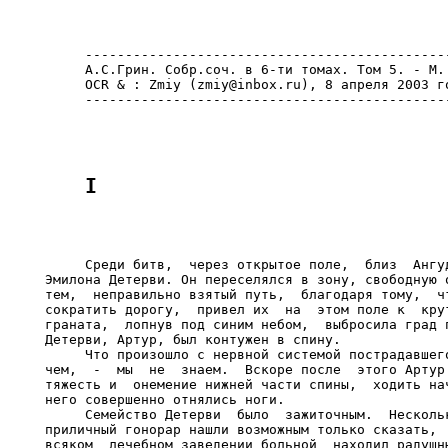
     ----------------------------------------------
     А.С.Грин. Собр.соч. в 6-ти томах. Том 5. - М.:
     OCR & : Zmiy (zmiy@inbox.ru), 8 апреля 2003 го
     Среди битв,  через открытое поле,  близ  Ангуд
Эмилона Детерви. Он переселялся в зону, свободную о
тем,  неправильно взятый путь,  благодаря тому,  чт
сократить дорогу,  привел их  на  этом поле к  крут
граната,  лопнув под синим небом,  выбросила град п
Детерви, Артур, был контужен в спину.

     Что произошло с нервной системой пострадавшего
чем,  -  мы  не  знаем.  Вскоре после  этого Артур 
тяжесть и  онемение нижней части спины,  ходить нач
него совершенно отнялись ноги.

     Семейство Детерви  было  зажиточным.  Нескольк
приличный гонорар нашли возможным только сказать,  
всяком  лечебном заведении больной  находил радушны