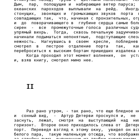
Дым,  пар,  полощущие и  набирающие ветер паруса;  
океанских  пароходов  выплывали  на  рейд.   Иногда
стонущих,  звонящих и  громыхающих звуков  порта  в
совпадающих так,  что, начиная с пронзительных, отр
и  до  поворачивающего в  глубине сердца самые боль
сирен  -  все  промежуточные голоса  различных судо
упрямый вихрь.  Тогда,  сквозь печальную задумчивос
начинали подыматься непонятные,  подступающие слеза
нежность.  Нагнувшись в  своем  кресле,  побледнев 
смотрел  в   пестрое  отдаление  порта   так,   как
переброситься к высоким бортам пришедших издалека с
     Когда проходил этот момент волнения,  он  уста
     Раз рано утром, - так рано, что еще бледное не
и  сонный вид,  -  Артур Детерви проснулся и,  не  
заснуть,  лежал,  смотря  на  выступающий  над  ниж
горизонт.  Второе окно приходилось слева от  Детерв
порт.  Переведя взгляд к этому окну,  увидел он всп
белого пара,  такую маленькую отсюда, что воображен
за струйку дыма, выпущенную из трубки курильщиком. 