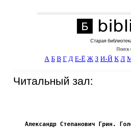
Старая библиотек
Поиск 
А
Б
В
Г
Д
Е-Ё
Ж
З
И-Й
К
Л
Читальный зал: