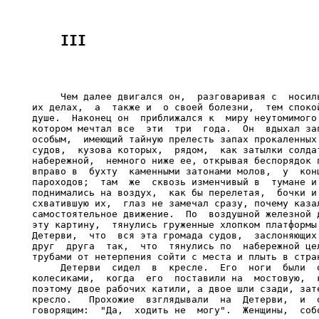
     Чем далее двигался он,  разговаривая с  носиль
их делах,  а  также и  о своей болезни,  тем спокой
душе.  Наконец он  приближался к  миру неутомимого 
котором мечтал все  эти  три  года.  Он  вдыхал зап
особым,  имеющий тайную прелесть запах прокаленных 
судов,  кузова которых,  рядом,  как затылки солдат
набережной,  немного ниже ее, открывая беспорядок п
вправо в  бухту  каменными затонами молов,  у  конц
пароходов;  там  же  сквозь изменчивый в  тумане и 
поднимались на воздух,  как бы перелетая,  бочки и 
схватившую их,  глаз не замечал сразу, почему казал
самостоятельное движение.  По  воздушной железной д
эту картину,  тянулись груженные хлопком платформы.
Детерви,  что  вся эта громада судов,  заслоняющих 
друг  друга  так,  что  тянулись по  набережной цел
трубами от нетерпения сойти с места и плыть в стран
     Детерви  сидел  в  кресле.  Его  ноги  были  о
колесиками,  когда  его  поставили на  мостовую,  к
поэтому двое рабочих катили, а двое шли сзади, зате
кресло.   Прохожие  взглядывали  на  Детерви,  и  о
говорящим:  "Да,  ходить не  могу".  Женщины,  собо