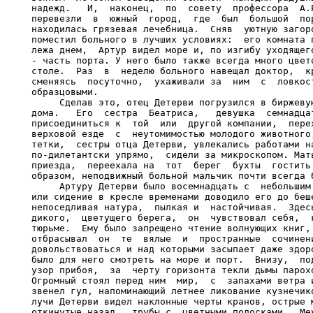
надежд.   И,  наконец,  по  совету  профессора  А.Р
перевезли  в  южный  город,  где  был  большой  пор
находилась грязевая лечебница.  Сняв  уютную загоро
поместил больного в лучших условиях:  его комната п
лежа днем,  Артур видел море и, по изгибу уходящего
- часть порта. У него было также всегда много цвето
столе.  Раз  в  неделю больного навещал доктор,  кр
сменяясь  посуточно,  ухаживали за  ним  с  ловкост
образцовыми.

     Сделав это, отец Детерви погрузился в биржевую
дома.   Его  сестра  Беатриса,   девушка  семнадцат
присоединиться к  той  или  другой компании,  перех
верховой езде  с  неутомимостью молодого животного,
тетки,  сестры отца Детерви, увлекались работами на
по-дилетантски упрямо,  сидели за микроскопом. Мать
приезда,  переехала на  тот  берег  бухты  гостить 
образом, неподвижный больной мальчик почти всегда б
     Артуру Детерви было восемнадцать с  небольшим 
или сидение в кресле временами доводило его до беше
непоседливая натура,  пылкая и  настойчивая.  Здесь
дикого,  цветущего берега,  он  чувствовал себя,  к
тюрьме.  Ему было запрещено чтение волнующих книг, 
отбрасывал  он  те  вялые  и  пространные  сочинени
довольствоваться и над которыми засыпает даже здоро
было для него смотреть на море и порт.  Внизу,  под
узор прибоя,  за  черту горизонта текли дымы парохо
Огромный стоял перед ним  мир,  с  запахами ветра и
звенел гул, напоминающий летнее ликование кузнечико
лучи Детерви видел наклонные черты кранов, острые м
откинутые назад,  трубы с  цветными полосками.  Меж