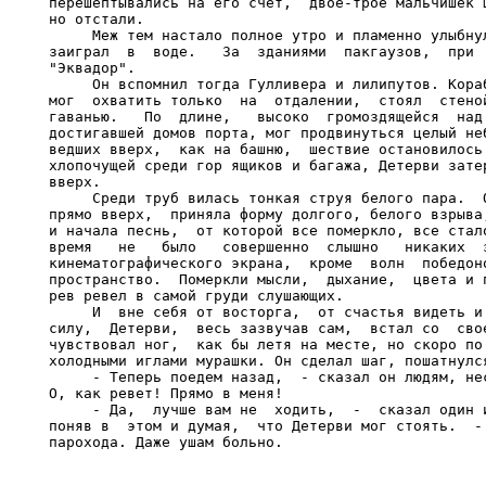
перешептывались на его счет,  двое-трое мальчишек ш
но отстали.

     Меж тем настало полное утро и пламенно улыбнул
заиграл  в  воде.   За  зданиями  пакгаузов,  при  
"Эквадор".

     Он вспомнил тогда Гулливера и лилипутов. Кораб
мог  охватить только  на  отдалении,  стоял  стеной
гаванью.   По  длине,   высоко  громоздящейся  над 
достигавшей домов порта, мог продвинуться целый неб
ведших вверх,  как на башню,  шествие остановилось.
хлопочущей среди гор ящиков и багажа, Детерви затер
вверх.

     Среди труб вилась тонкая струя белого пара.  О
прямо вверх,  приняла форму долгого, белого взрыва,
и начала песнь,  от которой все померкло, все стало
время   не   было   совершенно  слышно   никаких  з
кинематографического экрана,  кроме  волн  победоно
пространство.  Померкли мысли,  дыхание,  цвета и п
рев ревел в самой груди слушающих.

     И  вне себя от восторга,  от счастья видеть и 
силу,  Детерви,  весь зазвучав сам,  встал со  свое
чувствовал ног,  как бы летя на месте, но скоро по 
холодными иглами мурашки. Он сделал шаг, пошатнулся
     - Теперь поедем назад,  - сказал он людям, нес
О, как ревет! Прямо в меня!

     - Да,  лучше вам не  ходить,  -  сказал один и
поняв в  этом и думая,  что Детерви мог стоять.  - 