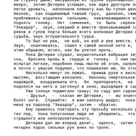
вверх;  затем Детерви услышал, как едва дрогнули ок
легко дрожать,  наполнили комнату как бы гулом двиг
Низкое,  как подымаемый тяжкий груз,  далекое, сжим
приближаясь издалека  сильными,  наваливающимися во
поднять  голову.  Нет  сомнения,  то  была  сирена 
"Эквадор",  звук, зовущий и вместе приковывающий сл
ревов и гулов порта больше всего волновал Детерви и
судьба, звук оглушительного гудка.

     То был не рев,  не вой, но вой и рев вместе. Н
Звук,  оканчиваясь,  сошел к самой низкой ноте и,  
этим обрывом, исчез, как бы улетел прочь.

     Пока Детерви слушал, внушительная вибрация зву
сна,  бросила кровь в  сердце и  голову.  С ним про
испытал легкое, подобное лишь мысли об этом, напряж
и почти с ужасом подумал, что пошевелил ею. Но этог
     Несколько минут он лежал,  прижав руки к виска
мыслям,  восстающим внезапно.  Наконец смертельная 
надеждой,  воодушевила его.  Он  приподнялся,  на  
поднялся на него и заглянул в окно, выходящее в сад
     Уже солнце поджигало траву; по саду шел садовн
     - Друзья,  -  сказал им Детерви,  -  вы знаете
болят ноги.  Слушайте:  я вам заплачу щедро;  пока 
меня на пароход "Эквадор", затем - обратно.

     Ему пришлось повторить эту просьбу несколько р
тех пор,  пока полусонные люди не  убедились,  что 
страшного или непозволительного.

     Детерви дал им вперед денег,  оделся,  затем с