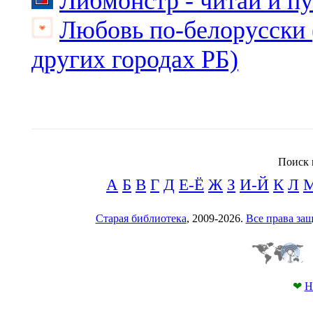
Либмонстр - читай и п
Любовь по-белорусски 
других городах РБ)
Поиск 
А
Б
В
Г
Д
Е-Ё
Ж
З
И-Й
К
Л
Старая библиотека
, 2009-2026.
Все права з
❤
Н