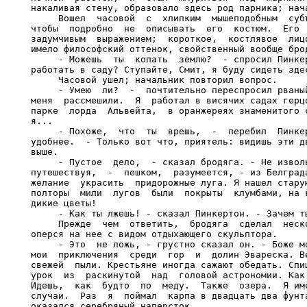
накаливая стену, образовало здесь род парника; нача
     Вошел  часовой  с  хлипким  мышеподобным  субъ
чтобы  подробно  не  описывать  его  костюм.  Его  
задумчивым  выражением;  короткое,  костлявое  лицо
имело философский оттенок, свойственный вообще брод
     - Можешь  ты  копать  землю?  - спросил Пинкер
работать в саду? Ступайте, Смит, я буду сидеть здес
     Часовой ушел; начальник повторил вопрос.

     - Умею  ли?  -  почтительно переспросил рваный
меня  рассмешили.  Я  работал в висячих садах герцо
парке  лорда  Альвейта,  в оранжереях знаменитого с
я...

     - Похоже,  что  ты  врешь,  -  перебил  Пинкер
удобнее.  - Только вот что, приятель: видишь эти дв
выше.

     - Пустое  дело,  - сказал бродяга. - Не изволь
путешествуя,  -  пешком,  разумеется, - из Белграда
желание  украсить  придорожные луга. Я нашел старую
полторы  мили  лугов  были  покрыты  клумбами, на к
дикие цветы!

     - Как ты лжешь! - сказал Пинкертон. - Зачем ты
     Прежде  чем  ответить,  бродяга  сделал  неско
оперся на нее с видом отдыхающего скульптора.

     - Это  не ложь, - грустно сказал он. - Боже мо
мои  приключения  среди  гор  и  долин Эвареска. Ве
свежей  пыли. Крестьяне иногда сажают обедать. Спиш
урок  из  раскинутой  над  головой астрономии. Как 
Идешь,  как  будто  по  меду.  Также  озера.  Я име
случаи.  Раз  я  поймал  карпа в двадцать два фунта
оказался серебряный наперсток...
