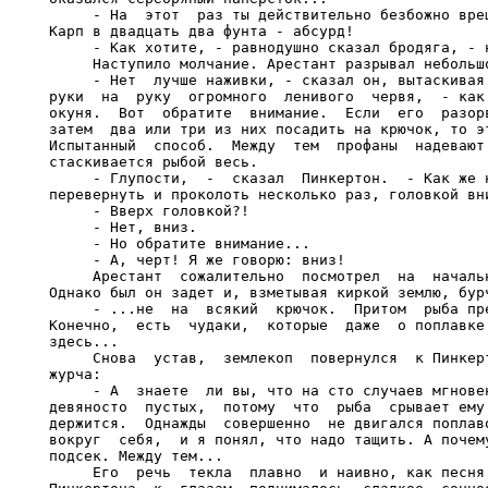
     - На  этот  раз ты действительно безбожно вреш
Карп в двадцать два фунта - абсурд!

     - Как хотите, - равнодушно сказал бродяга, - н
     Наступило молчание. Арестант разрывал небольшо
     - Нет  лучше наживки, - сказал он, вытаскивая 
руки  на  руку  огромного  ленивого  червя,  - как 
окуня.  Вот  обратите  внимание.  Если  его  разорв
затем  два или три из них посадить на крючок, то эт
Испытанный  способ.  Между  тем  профаны  надевают 
стаскивается рыбой весь.

     - Глупости,  -  сказал  Пинкертон.  - Как же н
перевернуть и проколоть несколько раз, головкой вни
     - Вверх головкой?!

     - Нет, вниз.

     - Но обратите внимание...

     - А, черт! Я же говорю: вниз!

     Арестант  сожалительно  посмотрел  на  начальн
Однако был он задет и, взметывая киркой землю, бурч
     - ...не  на  всякий  крючок.  Притом  рыба пре
Конечно,  есть  чудаки,  которые  даже  о поплавке 
здесь...

     Снова  устав,  землекоп  повернулся  к Пинкерт
журча:

     - А  знаете  ли вы, что на сто случаев мгновен
девяносто  пустых,  потому  что  рыба  срывает ему 
держится.  Однажды  совершенно  не двигался поплаво
вокруг  себя,  и я понял, что надо тащить. А почему
подсек. Между тем...

     Его  речь  текла  плавно  и наивно, как песня.