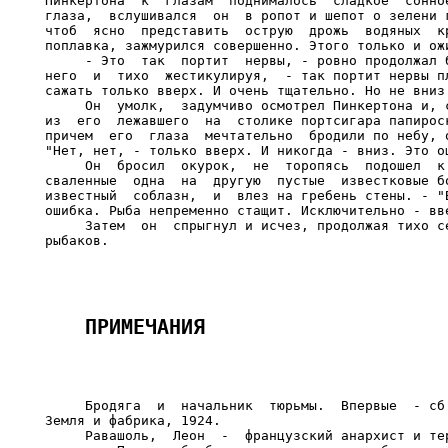
Пинкертона  к  глазам  поднималось  сладкое  сонное
глаза,  вслушивался  он  в ропот и шепот о зелени г
чтоб  ясно  представить  острую  дрожь  водяных  кр
поплавка, зажмурился совершенно. Этого только и ожи
     - Это  так  портит  нервы, - ровно продолжал б
него  и  тихо  жестикулируя,  - так портит нервы пл
сажать только вверх. И очень тщательно. Но не вниз.
     Он  умолк,  задумчиво осмотрел Пинкертона и, с
из  его  лежавшего  на  столике портсигара папироск
причем  его  глаза  мечтательно  бродили по небу, о
"Нет, нет, - только вверх. И никогда - вниз. Это ош
     Он  бросил  окурок,  не  торопясь  подошел  к 
сваленные  одна  на  другую  пустые  известковые бо
известный  соблазн,  и  влез на гребень стены. - "В
ошибка. Рыба непременно стащит. Исключительно - вве
     Затем  он  спрыгнул и исчез, продолжая тихо се
     Бродяга  и  начальник  тюрьмы.  Впервые  - сб.
Земля и фабрика, 1924.

     Равашоль,  Леон  -  французский анархист и тер