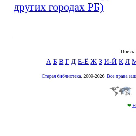
других городах РБ)
Поиск 
А
Б
В
Г
Д
Е-Ё
Ж
З
И-Й
К
Л
Старая библиотека
, 2009-2026.
Все права з
❤
Н