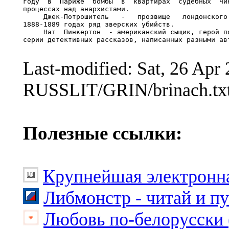
году  в  Париже  бомбы  в  квартирах  судебных  чин
процессах над анархистами.

     Джек-Потрошитель   -   прозвище   лондонского 
1888-1889 годах ряд зверских убийств.

     Нат  Пинкертон  - американский сыщик, герой по
серии детективных рассказов, написанных разными авт
Last-modified: Sat, 26 Ap
RUSSLIT/GRIN/brinach.tx
Полезные ссылки:
Крупнейшая электронна
Либмонстр - читай и п
Любовь по-белорусски 