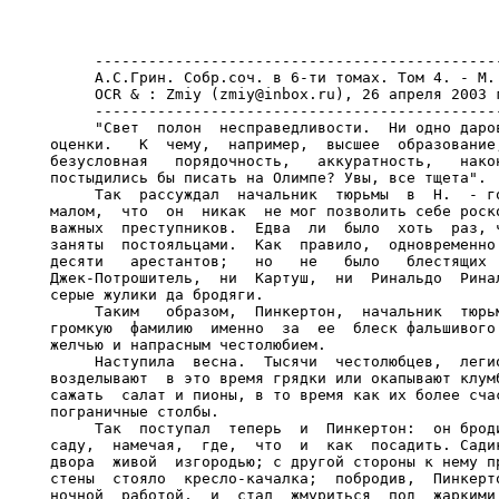
     ----------------------------------------------
     А.С.Грин. Собр.соч. в 6-ти томах. Том 4. - М.:
     OCR & : Zmiy (zmiy@inbox.ru), 26 апреля 2003 г
     ----------------------------------------------
     "Свет  полон  несправедливости.  Ни одно даров
оценки.   К  чему,  например,  высшее  образование,
безусловная   порядочность,   аккуратность,   након
постыдились бы писать на Олимпе? Увы, все тщета".

     Так  рассуждал  начальник  тюрьмы  в  Н.  - го
малом,  что  он  никак  не мог позволить себе роско
важных  преступников.  Едва  ли  было  хоть  раз, ч
заняты  постояльцами.  Как  правило,  одновременно 
десяти   арестантов;   но   не   было   блестящих  
Джек-Потрошитель,  ни  Картуш,  ни  Ринальдо  Ринал
серые жулики да бродяги.

     Таким   образом,  Пинкертон,  начальник  тюрьм
громкую  фамилию  именно  за  ее  блеск фальшивого 
желчью и напрасным честолюбием.

     Наступила  весна.  Тысячи  честолюбцев,  легио
возделывают  в это время грядки или окапывают клумб
сажать  салат и пионы, в то время как их более счас
пограничные столбы.

     Так  поступал  теперь  и  Пинкертон:  он броди
саду,  намечая,  где,  что  и  как  посадить. Садик
двора  живой  изгородью; с другой стороны к нему пр
стены  стояло  кресло-качалка;  побродив,  Пинкерто
ночной  работой,  и  стал  жмуриться  под  жаркими 