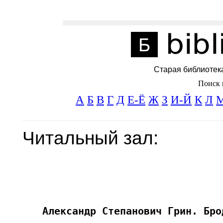
Старая библиотек
Поиск 
А
Б
В
Г
Д
Е-Ё
Ж
З
И-Й
К
Л
Читальный зал: