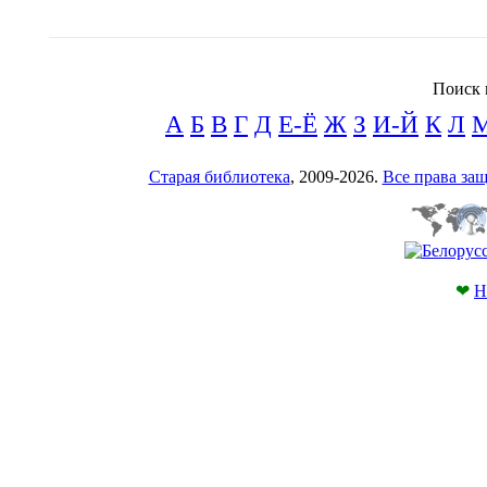
Поиск 
А
Б
В
Г
Д
Е-Ё
Ж
З
И-Й
К
Л
Старая библиотека
, 2009-2026.
Все права з
❤
Н