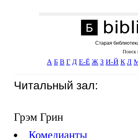
Старая библиотек
Поиск 
А
Б
В
Г
Д
Е-Ё
Ж
З
И-Й
К
Л
Читальный зал:
Грэм Грин
Комедианты