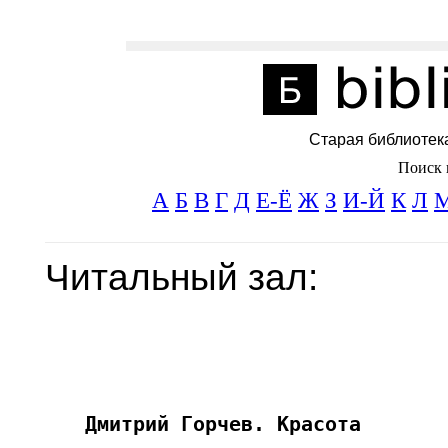
Старая библиотек
Поиск 
А
Б
В
Г
Д
Е-Ё
Ж
З
И-Й
К
Л
Читальный зал: