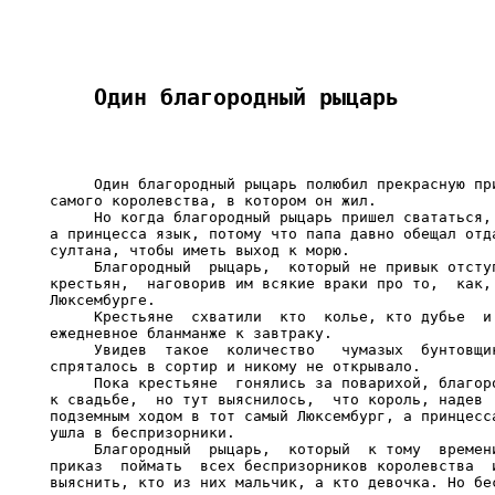
     Один благородный рыцарь полюбил прекрасную при
самого королевства, в котором он жил.

     Но когда благородный рыцарь пришел свататься, 
а принцесса язык, потому что папа давно обещал отда
султана, чтобы иметь выход к морю.

     Благородный  рыцарь,  который не привык отступ
крестьян,  наговорив им всякие враки про то,  как, 
Люксембурге.

     Крестьяне  схватили  кто  колье, кто дубье  и 
ежедневное бланманже к завтраку.

     Увидев  такое  количество   чумазых  бунтовщик
спряталось в сортир и никому не открывало.

     Пока крестьяне  гонялись за поварихой, благоро
к свадьбе,  но тут выяснилось,  что король, надев  
подземным ходом в тот самый Люксембург, а принцесса
ушла в беспризорники.

     Благородный  рыцарь,  который  к тому  времени
приказ  поймать  всех беспризорников королевства  и
выяснить, кто из них мальчик, а кто девочка. Но бес