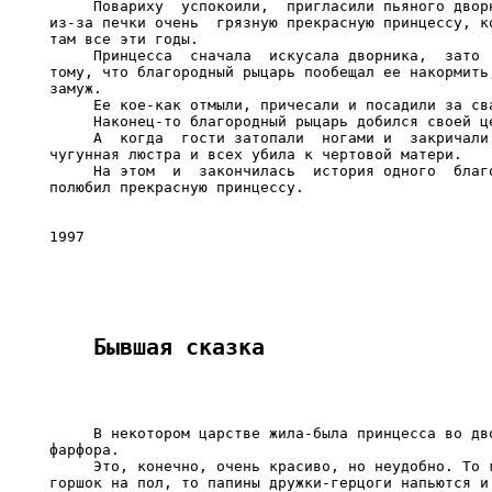
     Повариху  успокоили,  пригласили пьяного дворн
из-за печки очень  грязную прекрасную принцессу, ко
там все эти годы.

     Принцесса  сначала  искусала дворника,  зато  
тому, что благородный рыцарь пообещал ее накормить,
замуж.

     Ее кое-как отмыли, причесали и посадили за сва
     Наконец-то благородный рыцарь добился своей це
     А  когда  гости затопали  ногами и  закричали 
чугунная люстра и всех убила к чертовой матери.

     На этом  и  закончилась  история одного  благо
полюбил прекрасную принцессу.

1997
