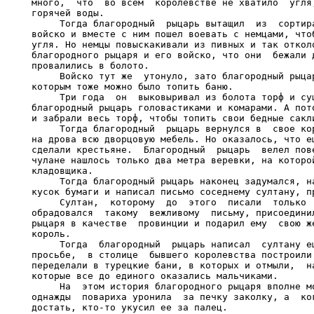
много,  что  во всем  королевстве не хватило  угля,
горячей воды.

     Тогда благородный  рыцарь вытащил  из  сортира
войско и вместе с ним пошел воевать с немцами, чтоб
угля. Но немцы повыскакивали из пивных и так отколо
благородного рыцаря и его войско, что они  бежали д
провалились в болото.

     Войско тут же  утонуло, зато благородный рыцар
которым тоже можно было топить баню.

     Три года  он  выковыривал из болота торф и суш
благородный рыцарь головастиками и комарами. А пото
и забрали весь торф, чтобы топить свои бедные сакли
     Тогда благородный  рыцарь вернулся в  свое кор
на дрова всю дворцовую мебель. Но оказалось, что ещ
сделали крестьяне.  Благородный  рыцарь  велел пове
чулане нашлось только два метра веревки, на которой
кладовщика.

     Тогда благородный рыцарь наконец задумался, на
кусок бумаги и написал письмо соседнему султану, пр
     Султан,  которому  до  этого  писали  только  
обрадовался  такому  вежливому  письму, присоединил
рыцаря в качестве  провинции и подарил ему  свою же
король.

     Тогда  благородный  рыцарь написал  султану ещ
просьбе,  в столице  бывшего королевства построили 
переделали в турецкие бани, в которых и отмыли,  на
которые все до единого оказались мальчиками.

     На  этом история благородного рыцаря вполне мо
однажды  повариха уронила  за печку заколку, а  ког
достать, кто-то укусил ее за палец.
