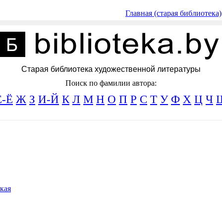
Главная (старая библиотека)
Старая библиотека художественной литературы
Поиск по фамилии автора:
Е-Ё
Ж
З
И-Й
К
Л
М
Н
О
П
Р
С
Т
У
Ф
Х
Ц
Ч
кая