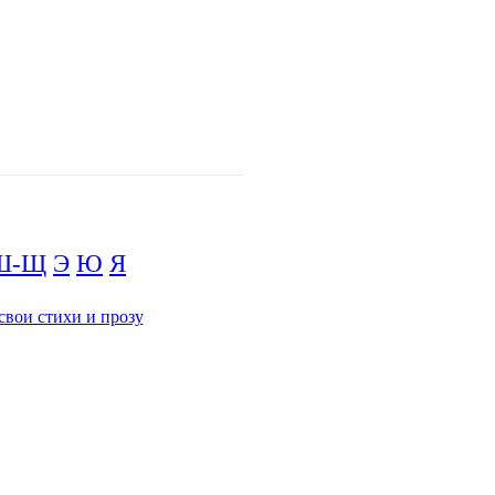
Ш-Щ
Э
Ю
Я
свои стихи и прозу