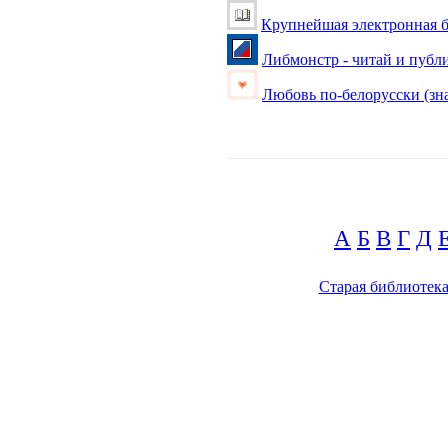
Крупнейшая электронная б
Либмонстр - читай и публ
Любовь по-белорусски (зна
А
Б
В
Г
Д
Старая библиотек