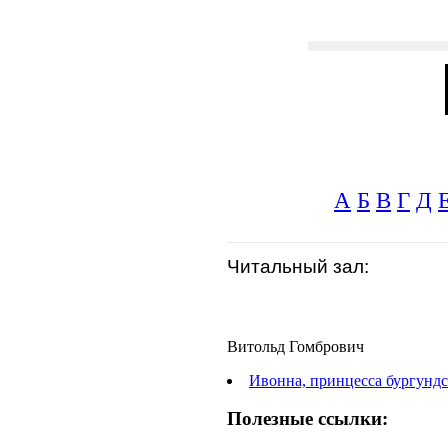
А
Б
В
Г
Д
Читальный зал:
Витольд Гомбрович
Ивонна, принцесса бургундс
Полезные ссылки: