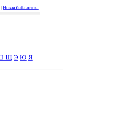
|
Новая библиотека
Ш-Щ
Э
Ю
Я