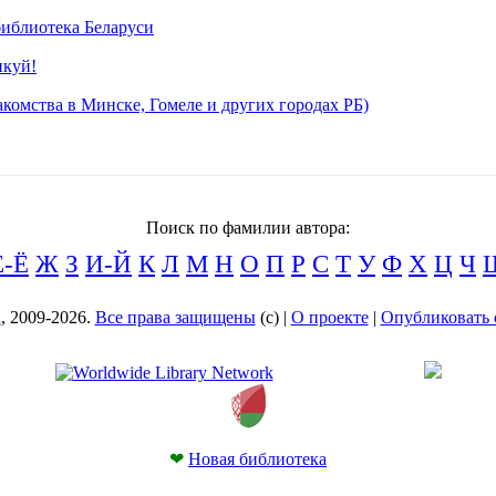
иблиотека Беларуси
икуй!
комства в Минске, Гомеле и других городах РБ)
Поиск по фамилии автора:
Е-Ё
Ж
З
И-Й
К
Л
М
Н
О
П
Р
С
Т
У
Ф
Х
Ц
Ч
а
, 2009-2026.
Все права защищены
(с) |
О проекте
|
Опубликовать 
❤
Новая библиотека