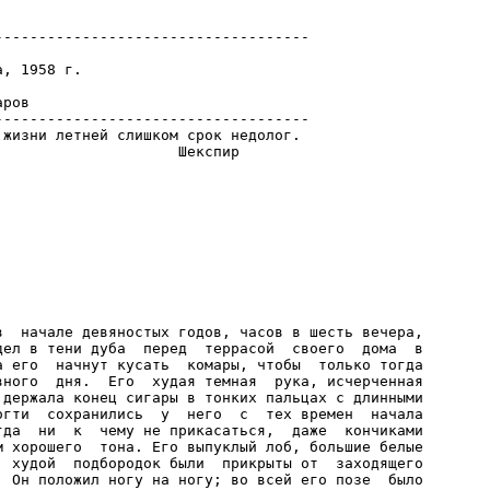
-----------------------------------

, 1958 г.

ров

-----------------------------------

жизни летней слишком срок недолог.
