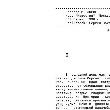
----------------------------
     Перевод М. ЛОРИЕ

     Изд. "Известия", Москва
     OCR Палек, 1998 г.

     Spellcheck: Сергей Заха
----------------------------
                          И 