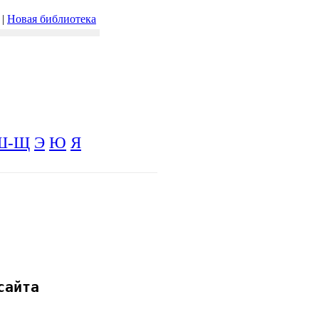
|
Новая библиотека
Ш-Щ
Э
Ю
Я