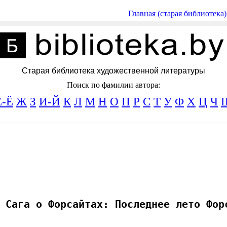
Главная (старая библиотека)
Старая библиотека художественной литературы
Поиск по фамилии автора:
Е-Ё
Ж
З
И-Й
К
Л
М
Н
О
П
Р
С
Т
У
Ф
Х
Ц
Ч