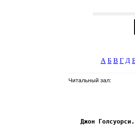
А
Б
В
Г
Д
Читальный зал: