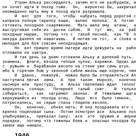
     Утром Алька рассердился, зачем его не разбудили, и
он хочет идти в поход тоже.  Он,  вероятно бы, закричал
неожиданно мать ему в поход идти разрешила.

     И  вот  для  того,  чтобы  набрать перед дорогой с
каприза полную тарелку каши,  выпил  молока.  А  потом 
готовить походное снаряжение.  Мать шила ему  штаны,  а
выстругивал себе из  доски саблю.  И  тут  же,  за  раб
походные марши,  потому что с  такой песней,  как "В  л
никуда далеко не нашагаешь.  И мотив не тот,  и слова н
мелодия для боя совсем неподходящая.

     Но  вот пришло время матери идти дежурить на  рабо
отложили на завтра.

     И так день за днем готовили Альку в далекий путь. 
знамена,  флаги, вязали теплые чулки, варежки. Одних де
с  ружьем и  барабаном висело на стене уже семь штук.  
ибо в горячем бою у звонкой сабли жизнь еще короче, чем
     И  давно,  пожалуй,  можно было бы отправляться Ал
наступила лютая  зима.  А  при  таком  морозе,  конечно
насморк или  простуду,  и  Алька терпеливо ждал  теплог
вернулось  солнце.   Почернел  талый  снег.   И  только
собираться,   как  загремел  звонок.  И  тяжелыми  шага
вернувшийся из  похода отец.  Лицо  его  было темное,  
потрескались, но серые глаза глядели весело.

     Он,  конечно,  обнял мать. И она поздравила его с 
крепко поцеловал сына.  Потом осмотрел все  Алькино пох
улыбнувшись,  приказал сыну:  все  это  оружие и  амуни
порядке,  потому что тяжелых боев и  опасных походов бу
1940