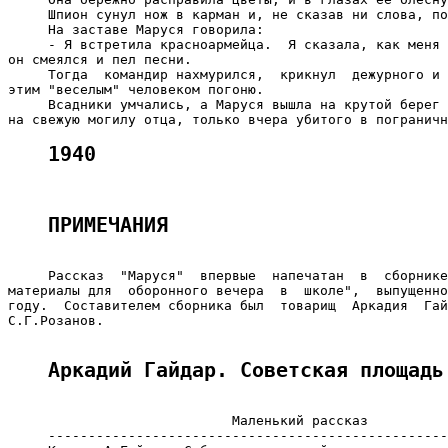
     Шпион сунул нож в карман и, не сказав ни слова, по
     На заставе Маруся говорила:

     - Я встретила красноармейца.  Я сказала, как меня 
он смеялся и пел песни.

     Тогда  командир нахмурился,  крикнул  дежурного и 
этим "веселым" человеком погоню.

     Всадники умчались, а Маруся вышла на крутой берег 
1940
ПРИМЕЧАНИЯ
     Рассказ  "Маруся"  впервые  напечатан  в  сборнике
материалы для  оборонного вечера  в  школе",  выпущенно
году.  Составителем сборника был  товарищ  Аркадия  Гай
С.Г.Розанов.

Аркадий Гайдар. Советская площадь
                            Маленький рассказ

     --------------------------------------------------