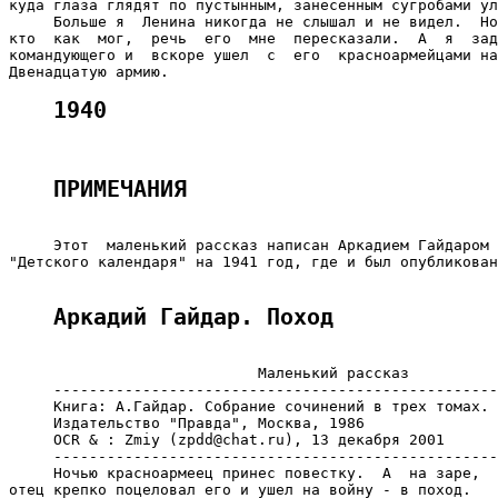
куда глаза глядят по пустынным, занесенным сугробами ул
     Больше я  Ленина никогда не слышал и не видел.  Но
кто  как  мог,  речь  его  мне  пересказали.  А  я  зад
командующего и  вскоре ушел  с  его  красноармейцами на
1940
ПРИМЕЧАНИЯ
     Этот  маленький рассказ написан Аркадием Гайдаром 
"Детского календаря" на 1941 год, где и был опубликован
Аркадий Гайдар. Поход
                            Маленький рассказ

     --------------------------------------------------
     Книга: А.Гайдар. Собрание сочинений в трех томах. 
     Издательство "Правда", Москва, 1986

     OCR & : Zmiy (zpdd@chat.ru), 13 декабря 2001

     --------------------------------------------------
     Ночью красноармеец принес повестку.  А  на заре,  
отец крепко поцеловал его и ушел на войну - в поход.
