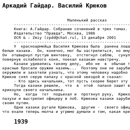
Аркадий Гайдар. Василий Крюков
                            Маленький рассказ

     --------------------------------------------------
     Книга: А.Гайдар. Собрание сочинений в трех томах. 
     Издательство "Правда", Москва, 1986

     OCR & : Zmiy (zpdd@chat.ru), 13 декабря 2001

     --------------------------------------------------
     У  красноармейца Василия Крюкова была  ранена лоша
белые казаки.  Он, конечно, мог бы застрелиться, но ему
Он  отшвырнул пустую винтовку,  отстегнул саблю,  сунул
повернув ослабелого коня, поехал казакам навстречу.

     Казаки удивились такому делу,  ибо не  в  обычае т
красные бросали оружие наземь...  Поэтому они не заруби
окружили и захотели узнать, что этому человеку надобно 
Крюков снял серую папаху с красной звездой и сказал:

     - Кто здесь начальник, тот пусть скорее берет эту 
     Тогда казаки решили,  что  в  этой  папахе зашит в
крикнули своего начальника.

     Но,  когда  тот  подъехал и  протянул руку,  Крюко
пазухи и выстрелил офицеру в лоб. Крюкова казаки заруби
своим путем.

     Одни казаки ругали Крюкова,  другие -  своего офиц
1939