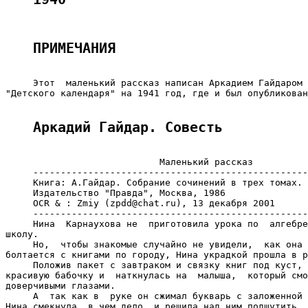
ПРИМЕЧАНИЯ
     Этот  маленький рассказ написан Аркадием Гайдаром 
"Детского календаря" на 1941 год, где и был опубликован
Аркадий Гайдар. Совесть
                            Маленький рассказ

     --------------------------------------------------
     Книга: А.Гайдар. Собрание сочинений в трех томах. 
     Издательство "Правда", Москва, 1986

     OCR & : Zmiy (zpdd@chat.ru), 13 декабря 2001

     --------------------------------------------------
     Нина  Карнаухова не  приготовила урока по  алгебре
школу.

     Но,  чтобы знакомые случайно не увидели,  как она 
болтается с книгами по городу, Нина украдкой прошла в р
     Положив пакет с завтраком и связку книг под куст, 
красивую бабочку и  наткнулась на  малыша,  который смо
доверчивыми глазами.

     А  так как в  руке он сжимал букварь с заложенной 
Нина смекнула, в чем дело, и решила над ним подшутить.
