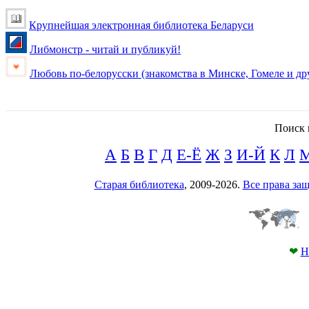
Крупнейшая электронная библиотека Беларуси
Либмонстр - читай и публикуй!
Любовь по-белорусски (знакомства в Минске, Гомеле и др
Поиск 
А
Б
В
Г
Д
Е-Ё
Ж
З
И-Й
К
Л
Старая библиотека
, 2009-2026.
Все права з
❤
Н