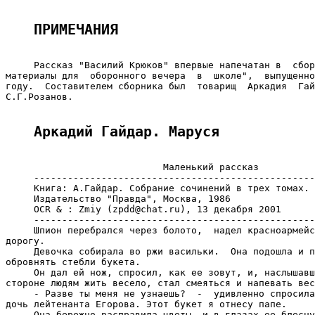
ПРИМЕЧАНИЯ
     Рассказ "Василий Крюков" впервые напечатан в  сбор
материалы для  оборонного вечера  в  школе",  выпущенно
году.  Составителем сборника был  товарищ  Аркадия  Гай
С.Г.Розанов.

Аркадий Гайдар. Маруся
                            Маленький рассказ

     --------------------------------------------------
     Книга: А.Гайдар. Собрание сочинений в трех томах. 
     Издательство "Правда", Москва, 1986

     OCR & : Zmiy (zpdd@chat.ru), 13 декабря 2001

     --------------------------------------------------
     Шпион перебрался через болото,  надел красноармейс
дорогу.

     Девочка собирала во ржи васильки.  Она подошла и п
обровнять стебли букета.

     Он дал ей нож, спросил, как ее зовут, и, наслышавш
стороне людям жить весело, стал смеяться и напевать вес
     - Разве ты меня не узнаешь?  -  удивленно спросила
дочь лейтенанта Егорова. Этот букет я отнесу папе.

     Она бережно расправила цветы, и в глазах ее блесну