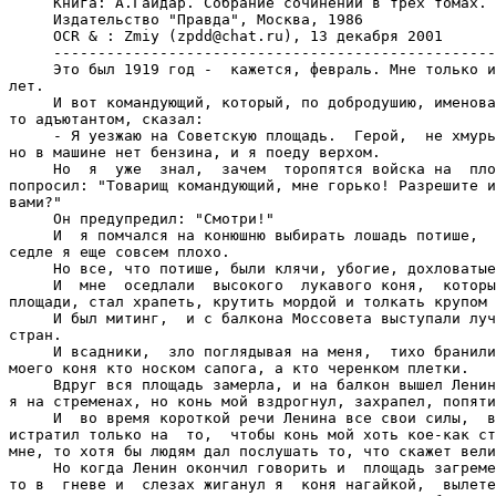
     Книга: А.Гайдар. Собрание сочинений в трех томах. 
     Издательство "Правда", Москва, 1986

     OCR & : Zmiy (zpdd@chat.ru), 13 декабря 2001

     --------------------------------------------------
     Это был 1919 год -  кажется, февраль. Мне только и
лет.

     И вот командующий, который, по добродушию, именова
то адъютантом, сказал:

     - Я уезжаю на Советскую площадь.  Герой,  не хмурь
но в машине нет бензина, и я поеду верхом.

     Но  я  уже  знал,  зачем  торопятся войска на  пло
попросил: "Товарищ командующий, мне горько! Разрешите и
вами?"

     Он предупредил: "Смотри!"

     И  я помчался на конюшню выбирать лошадь потише,  
седле я еще совсем плохо.

     Но все, что потише, были клячи, убогие, дохловатые
     И  мне  оседлали  высокого  лукавого коня,  которы
площади, стал храпеть, крутить мордой и толкать крупом 
     И был митинг,  и с балкона Моссовета выступали луч
стран.

     И всадники,  зло поглядывая на меня,  тихо бранили
моего коня кто носком сапога, а кто черенком плетки.

     Вдруг вся площадь замерла, и на балкон вышел Ленин
я на стременах, но конь мой вздрогнул, захрапел, попяти
     И  во время короткой речи Ленина все свои силы,  в
истратил только на  то,  чтобы конь мой хоть кое-как ст
мне, то хотя бы людям дал послушать то, что скажет вели
     Но когда Ленин окончил говорить и  площадь загреме
то в  гневе и  слезах жиганул я  коня нагайкой,  вылете