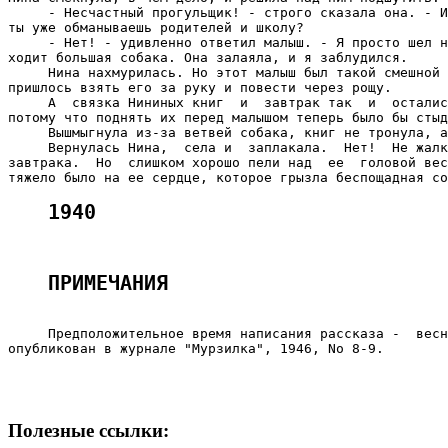
     - Несчастный прогульщик! - строго сказала она. - И
ты уже обманываешь родителей и школу?

     - Нет! - удивленно ответил малыш. - Я просто шел н
ходит большая собака. Она залаяла, и я заблудился.

     Нина нахмурилась. Но этот малыш был такой смешной 
пришлось взять его за руку и повести через рощу.

     А  связка Нининых книг  и  завтрак так  и  осталис
потому что поднять их перед малышом теперь было бы стыд
     Вышмыгнула из-за ветвей собака, книг не тронула, а
     Вернулась Нина,  села и  заплакала.  Нет!  Не жалк
завтрака.  Но  слишком хорошо пели над  ее  головой вес
1940
ПРИМЕЧАНИЯ
     Предположительное время написания рассказа -  весн
опубликован в журнале "Мурзилка", 1946, No 8-9.

                                                       
Полезные ссылки: