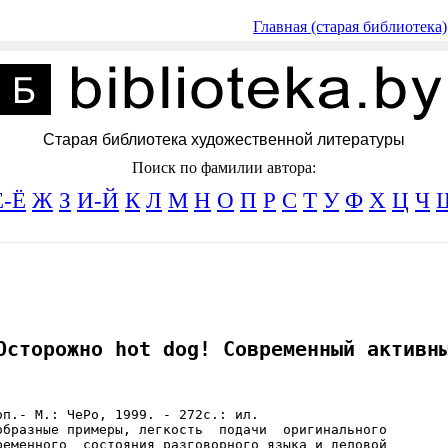
Главная (старая библиотека)
Старая библиотека художественной литературы
Поиск по фамилии автора:
Е-Ё
Ж
З
И-Й
К
Л
М
Н
О
П
Р
С
Т
У
Ф
Х
Ц
Ч
Осторожно hot dog! Современный активн