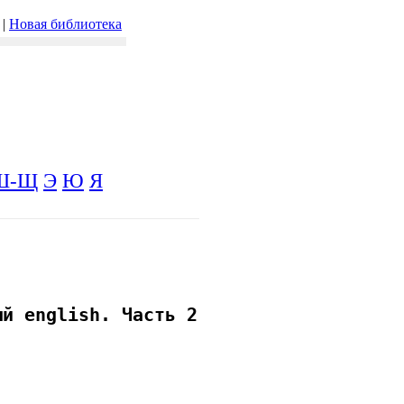
|
Новая библиотека
Ш-Щ
Э
Ю
Я
ый english. Часть 2