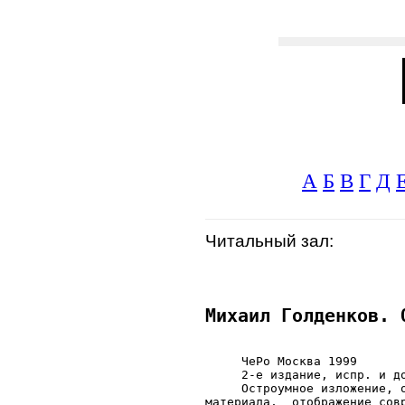
А
Б
В
Г
Д
Читальный зал:
Михаил Голденков. 