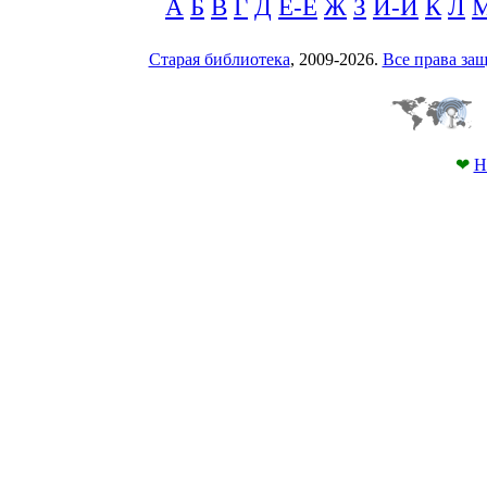
А
Б
В
Г
Д
Е-Ё
Ж
З
И-Й
К
Л
Старая библиотека
, 2009-2026.
Все права з
❤
Н