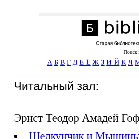
Старая библиотек
Поиск 
А
Б
В
Г
Д
Е-Ё
Ж
З
И-Й
К
Л
Читальный зал:
Эрнст Теодор Амадей Го
Щелкунчик и Мышины