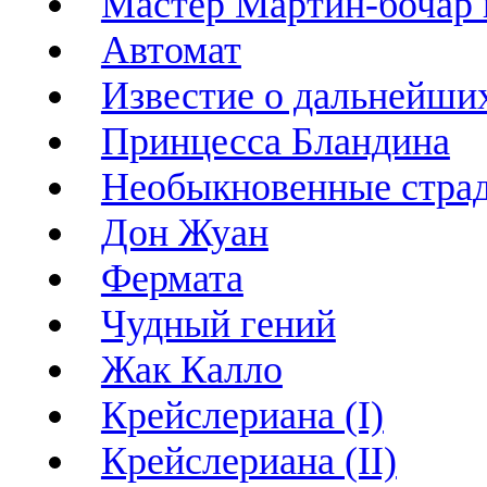
Мастер Мартин-бочар 
Автомат
Известие о дальнейших
Принцесса Бландина
Необыкновенные страд
Дон Жуан
Фермата
Чудный гений
Жак Калло
Крейслериана (I)
Крейслериана (II)