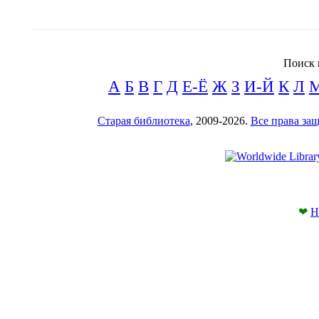
Поиск 
А
Б
В
Г
Д
Е-Ё
Ж
З
И-Й
К
Л
Старая библиотека
, 2009-2026.
Все права з
❤
Н