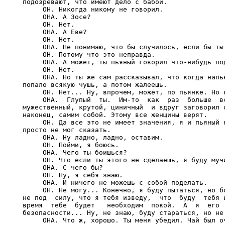
подозревают, что имеют дело с бабой.

     ОН. Никогда никому не говорил.

     ОНА. А Зосе?

     ОН. Нет.

     ОНА. А Еве?

     ОН. Нет.

     ОНА. Не понимаю, что бы случилось, если бы ты 
     ОН. Потому что это неправда.

     ОНА. А может, ты пьяный говорил что-нибудь под
     ОН. Нет.

     ОНА. Но ты же сам рассказывал, что когда напье
попало всякую чушь, а потом жалеешь.

     ОН. Нет... Ну, впрочем, может, по пьянке. Но к
     ОНА.  Глупый  ты.  Им-то  как  раз  больше  вс
мужественный, крутой, циничный  и вдруг заговорил о
наконец, самим собой. Этому все женщины верят.

     ОН. Да все это не имеет значения, я и пьяный н
просто не мог сказать.

     ОНА. Ну ладно, ладно, оставим.

     ОН. Пойми, я боюсь.

     ОНА. Чего ты боишься?

     ОН. Что если ты этого не сделаешь, я буду мучи
     ОНА. С чего бы?

     ОН. Ну, я себя знаю.

     ОНА. И ничего не можешь с собой поделать.

     ОН. Не могу... Конечно, я буду пытаться, но бо
не под  силу, что я тебя изведу,  что  буду  тебя и
время  тебе  будет   необходим  покой.  А  я  его  
безопасности... Ну, не знаю, буду стараться, но не 
     ОНА. Что ж, хорошо. Ты меня убедил. Чай был оч