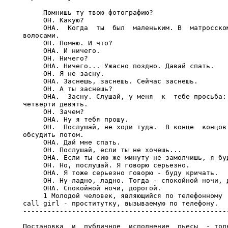
     Помнишь ту твою фотографию?

     ОН. Какую?

     ОНА.  Когда  ты  был  маленьким. В  матросском
волосами.

     ОН. Помню. И что?

     ОНА. И ничего.

     ОН. Ничего?

     ОНА. Ничего... Ужасно поздно. Давай спать.

     ОН. Я не засну.

     ОНА. Заснешь, заснешь. Сейчас заснешь.

     ОН. А ты заснешь?

     ОНА.  Засну. Слушай, у меня  к  тебе просьба: 
четверти девять.

     ОН. Зачем?

     ОНА. Ну я тебя прошу.

     ОН.  Послушай, не ходи туда.  В конце  концов 
обсудить потом.

     ОНА. Дай мне спать.

     ОН. Послушай, если ты не хочешь...

     ОНА. Если ты сию же минуту не замолчишь, я буд
     ОН. Но, послушай. Я говорю серьезно.

     ОНА. Я тоже серьезно говорю - буду кричать.

     ОН. Ну ладно, ладно. Тогда - спокойной ночи, д
     ОНА. Спокойной ночи, дорогой.

     1 Молодой человек, являющийся по телефонному  
call girl - проститутку, вызываемую по телефону.

---------------------------------------------------
Постановка  и  публичное  исполнение  пьесы  - толь