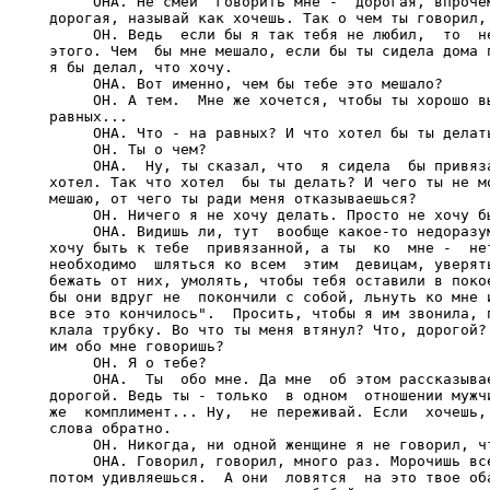
     ОНА. Не смей  говорить мне -  дорогая, впрочем
дорогая, называй как хочешь. Так о чем ты говорил, 
     ОН. Ведь  если бы я так тебя не любил,  то  не
этого. Чем  бы мне мешало, если бы ты сидела дома п
я бы делал, что хочу.

     ОНА. Вот именно, чем бы тебе это мешало?

     ОН. А тем.  Мне же хочется, чтобы ты хорошо вы
равных...

     ОНА. Что - на равных? И что хотел бы ты делать
     ОН. Ты о чем?

     ОНА.  Ну, ты сказал, что  я сидела  бы привяза
хотел. Так что хотел  бы ты делать? И чего ты не мо
мешаю, от чего ты ради меня отказываешься?

     ОН. Ничего я не хочу делать. Просто не хочу бы
     ОНА. Видишь ли, тут  вообще какое-то недоразум
хочу быть к тебе  привязанной, а ты  ко  мне -  нет
необходимо  шляться ко всем  этим  девицам, уверять
бежать от них, умолять, чтобы тебя оставили в покое
бы они вдруг не  покончили с собой, льнуть ко мне и
все это кончилось".  Просить, чтобы я им звонила, п
клала трубку. Во что ты меня втянул? Что, дорогой? 
им обо мне говоришь?

     ОН. Я о тебе?

     ОНА.  Ты  обо мне. Да мне  об этом рассказывае
дорогой. Ведь ты - только  в одном  отношении мужчи
же  комплимент... Ну,  не переживай. Если  хочешь, 
слова обратно.

     ОН. Никогда, ни одной женщине я не говорил, чт
     ОНА. Говорил, говорил, много раз. Морочишь все
потом удивляешься.  А они  ловятся  на это твое оба