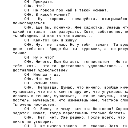
     ОН. Прекрати.

     ОНА. Что?

     ОН. Не говори про чай в такой момент.

     ОНА. В какой момент?

     ОН.   Ну   хорошо,   пожалуйста,  отыгрывайся 
понаслаждаться.

     ОНА. Еще бы, конечно. Яже садистка. Знаешь что
какой-то талант все разрушать. Хотя, собственно, не
ты обходишь. И как-то так живешь...

     ОН. Как-то? Как я живу?

     ОНА. Ну,  не  знаю. Но у тебя  талант. Ты врод
деле  тебя нет. Вроде бы  ты  художник, а  не рисуе
теннис.

     ОН. Ну и что?

     ОНА. Ничего. Был бы хоть  теннисистом.  Но ты 
тебе  хоть   что-то  доставляло  удовольствие...  С
доставляет удовольствие?

     ОН. Иногда - да.

     ОНА. Что же?

     ОН. Разные вещи.

     ОНА.  Неправда. Думаю, что ничего, вообще ниче
мучаешься, что не с кем-то другим, что упускаешь ка
играешь в теннис, мучаешься,  что не рисуешь,  когд
постель, мучаешься, что изменяешь мне. Честное слов
Ты очень несчастен.

     ОН. О  Боже,  к чему  вся эта болтовня? Хорошо
задаток. Может, тогда перестанешь столько болтать.

     ОНА.  Нет, нет. Уже решено. После всего, что  
никто не уговорит.

     ОН. Я  же ничего такого  не  сказал. Зато  ты 