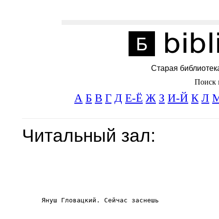
Старая библиотек
Поиск 
А
Б
В
Г
Д
Е-Ё
Ж
З
И-Й
К
Л
Читальный зал: