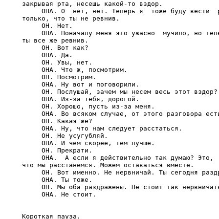
закрывая рта, несешь какой-то вздор.

     ОНА. О  нет, нет. Теперь я  тоже буду вести  р
только, что ты не ревнив.

     ОН. Нет.

     ОНА. Поначалу меня это ужасно  мучило, но тепе
ты все же ревнив.

     ОН. Вот как?

     ОНА. Да.

     ОН. Увы, нет.

     ОНА. Что ж, посмотрим.

     ОН. Посмотрим.

     ОНА. Ну вот и поговорили.

     ОН. Послушай, зачем мы несем весь этот вздор?

     ОНА. Из-за тебя, дорогой.

     ОН. Хорошо, пусть из-за меня.

     ОНА. Во всяком случае, от этого разговора есть
     ОН. Какая же?

     ОНА. Ну, что нам следует расстаться.

     ОН. Не усугубляй.

     ОНА. И чем скорее, тем лучше.

     ОН. Прекрати.

     ОНА.  А если я действительно так думаю? Это,  
что мы расстанемся. Можем оставаться вместе.

     ОН. Вот именно. Не нервничай. Ты сегодня раздр
     ОНА. Ты тоже.

     ОН. Мы оба раздражены. Не стоит так нервничать
     ОНА. Не стоит.

Короткая пауза.
