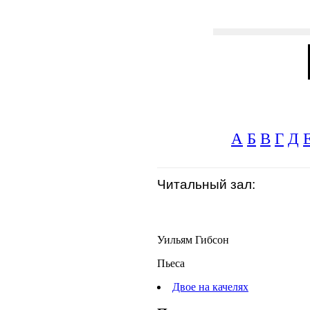
А
Б
В
Г
Д
Читальный зал:
Уильям Гибсон
Пьеса
Двое на качелях