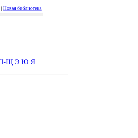
|
Новая библиотека
Ш-Щ
Э
Ю
Я