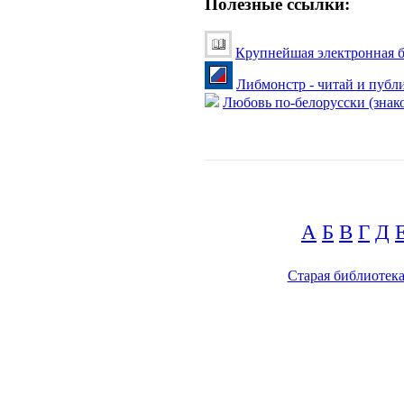
Полезные ссылки:
Крупнейшая электронная б
Либмонстр - читай и публ
Любовь по-белорусски (знако
А
Б
В
Г
Д
Старая библиотек