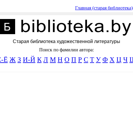
Главная (старая библиотека)
Старая библиотека художественной литературы
Поиск по фамилии автора:
Е-Ё
Ж
З
И-Й
К
Л
М
Н
О
П
Р
С
Т
У
Ф
Х
Ц
Ч