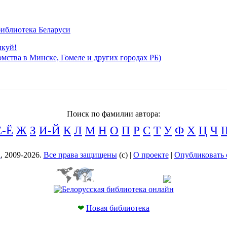
иблиотека Беларуси
икуй!
мства в Минске, Гомеле и других городах РБ)
Поиск по фамилии автора:
Е-Ё
Ж
З
И-Й
К
Л
М
Н
О
П
Р
С
Т
У
Ф
Х
Ц
Ч
а
, 2009-2026.
Все права защищены
(с) |
О проекте
|
Опубликовать 
❤
Новая библиотека