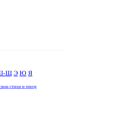
Ш-Щ
Э
Ю
Я
свои стихи и прозу