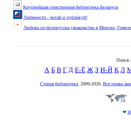
Крупнейшая электронная библиотека Беларуси
Либмонстр - читай и публикуй!
Любовь по-белорусски (знакомства в Минске, Гомеле
Поиск 
А
Б
В
Г
Д
Е-Ё
Ж
З
И-Й
К
Л
Старая библиотека
, 2009-2026.
Все права з
❤
Н