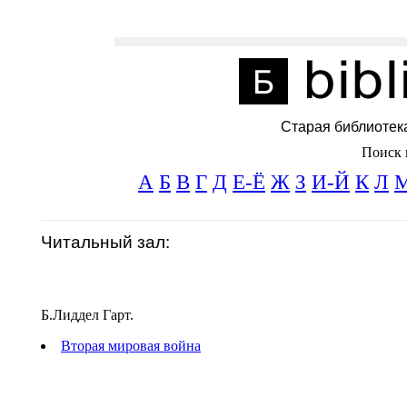
Старая библиотек
Поиск 
А
Б
В
Г
Д
Е-Ё
Ж
З
И-Й
К
Л
Читальный зал:
Б.Лиддел Гарт.
Вторая мировая война