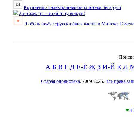
Крупнейшая электронная библиотека Беларуси
Либмонстр - читай и публикуй!
Любовь по-белорусски (знакомства в Минске, Гомеле
Поиск 
А
Б
В
Г
Д
Е-Ё
Ж
З
И-Й
К
Л
Старая библиотека
, 2009-2026.
Все права з
❤
Н