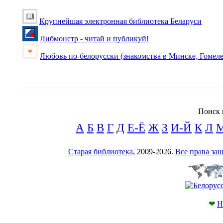
Крупнейшая электронная библиотека Беларуси
Либмонстр - читай и публикуй!
Любовь по-белорусски (знакомства в Минске, Гомеле
Поиск 
А
Б
В
Г
Д
Е-Ё
Ж
З
И-Й
К
Л
Старая библиотека
, 2009-2026.
Все права з
❤
Н