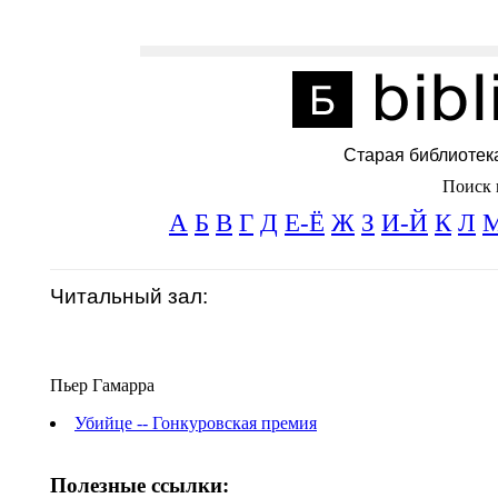
Старая библиотек
Поиск 
А
Б
В
Г
Д
Е-Ё
Ж
З
И-Й
К
Л
Читальный зал:
Пьер Гамарра
Убийце -- Гонкуровская премия
Полезные ссылки: