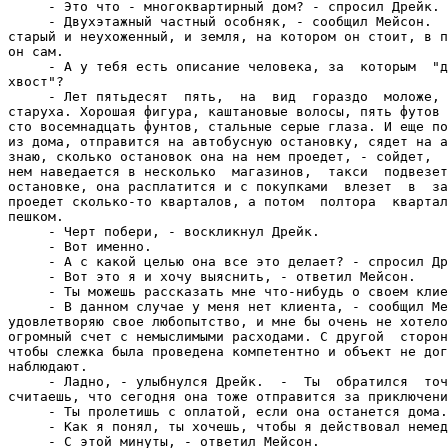
     - Это что - многоквартирный дом? - спросил Дрейк.

     - Двухэтажный частный особняк, - сообщил Мейсон.  
старый и неухоженный, и земля, на котором он стоит, в п
он сам.

     - А у тебя есть описание человека, за  которым  "д
хвост"?

     - Лет пятьдесят  пять,  на  вид  гораздо  моложе, 
старуха. Хорошая фигура, каштановые волосы, пять футов 
сто восемнадцать фунтов, стальные серые глаза. И еще по
из дома, отправится на автобусную остановку, сядет на а
знаю, сколько остановок она на нем проедет, - сойдет,  
нем наведается в несколько  магазинов,  такси  подвезет
остановке, она расплатится и с покупками  влезет  в  за
проедет сколько-то кварталов, а потом  полтора  квартал
пешком.

     - Черт побери, - воскликнул Дрейк.

     - Вот именно.

     - А с какой целью она все это делает? - спросил Др
     - Вот это я и хочу выяснить, - ответил Мейсон.

     - Ты можешь рассказать мне что-нибудь о своем клие
     - В данном случае у меня нет клиента, - сообщил Ме
удовлетворяю свое любопытство, и мне бы очень не хотело
огромный счет с немыслимыми расходами. С другой  сторон
чтобы слежка была проведена компетентно и объект не дог
наблюдают.

     - Ладно, - улыбнулся Дрейк.  -  Ты  обратился  точ
считаешь, что сегодня она тоже отправится за приключени
     - Ты пролетишь с оплатой, если она останется дома.

     - Как я понял, ты хочешь, чтобы я действовал немед
     - С этой минуты, - ответил Мейсон.
