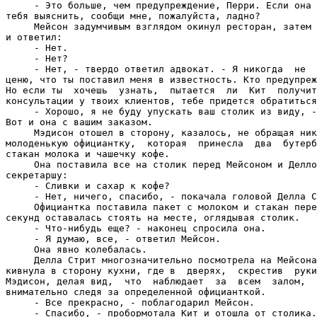
     - Это больше, чем предупреждение, Перри. Если она 
тебя выяснить, сообщи мне, пожалуйста, ладно?

     Мейсон задумчивым взглядом окинул ресторан, затем 
и ответил:

     - Нет.

     - Нет?

     - Нет, - твердо ответил адвокат. - Я никогда  не  
ценю, что ты поставил меня в известность. Кто предупреж
Но если ты  хочешь  узнать,  пытается  ли  Кит  получит
консультации у твоих клиентов, тебе придется обратиться
     - Хорошо, я не буду упускать ваш столик из виду, -
Вот и она с вашим заказом.

     Мэдисон отошел в сторону, казалось, не обращая ник
молоденькую официантку,  которая  принесла  два  бутерб
стакан молока и чашечку кофе.

     Она поставила все на столик перед Мейсоном и Делло
секретаршу:

     - Сливки и сахар к кофе?

     - Нет, ничего, спасибо, - покачала головой Делла С
     Официантка поставила пакет с молоком и стакан пере
секунд оставалась стоять на месте, оглядывая столик.

     - Что-нибудь еще? - наконец спросила она.

     - Я думаю, все, - ответил Мейсон.

     Она явно колебалась.

     Делла Стрит многозначительно посмотрела на Мейсона
кивнула в сторону кухни, где в  дверях,  скрестив  руки
Мэдисон, делая вид,  что  наблюдает  за  всем  залом,  
внимательно следя за определенной официанткой.

     - Все прекрасно, - поблагодарил Мейсон.

     - Спасибо, - пробормотала Кит и отошла от столика.
