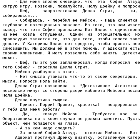
     - Для меня вполне очевидно, что  эта  София  Атвуд
хитрую игру. Позвони, пожалуйста, Полу Дрейку и попроси
     - Шеф,  -  запротестовала  Делла  Стрит,  -   ты, 
собираешься...

     - Собираюсь, - перебил ее Мейсон. - Наша клиентка 
глубокое и потенциально опасное. Из того, что нам извес
вывод, что тетя София пригласила Кит Эллис с единственн
из нее  козла  отпущения.  Одним  из  отрицательных  мо
правосудия является то, что для того, чтобы колеса заве
деньги. У Катерины Эллис нет средств, чтобы принять нео
самозащиты. Мы должны ей в этом помочь. У адвоката есть
своими клиентами. Я могу позволить себе нанять  детекти
может.

     - Шеф, ты это уже запланировал, когда попросил  ее
тетю Софию? - спросила Делла Стрит.

     Мейсон улыбнулся в ответ.

     - Нет смысла утаивать что-то от своей секретарши. 
мысли. Попроси Пола зайти.

     Делла Стрит позвонила  в  "Детективное  Агентство 
несколько минут со стороны двери кабинета Мейсона послы
Пола Дрейка.

     Делла впустила сыщика.

     - Привет, Перри! Привет, красотка! - поздоровался 
У тебя для меня работа?

     -  Да,  -  кивнул  Мейсон.  -  Требуется  кое  за 
Оперативника ни в коем случае не должны заметить. Пусть
объект, чем попадется на глаза.

     - А за кем надо следить?

     - За некоей Софией Атвуд, - ответил Мейсон. - Вот 
     Адвокат протянул Дрейку визитку, оставленную Катер