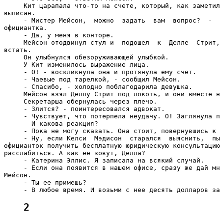
     Кит царапала что-то на счете, который, как заметил
выписан.

     - Мистер Мейсон,  можно  задать  вам  вопрос?  -  
официантка.

     - Да, у меня в конторе.

     Мейсон отодвинул стул и  подошел  к  Делле  Стрит,
встать.

     Он улыбнулся обезоруживающей улыбкой.

     У Кит изменилось выражение лица.

     - О! - воскликнула она и протянула ему счет.

     - Чаевые под тарелкой, - сообщил Мейсон.

     - Спасибо, - холодно поблагодарила девушка.

     Мейсон взял Деллу Стрит под локоть, и они вместе н
     Секретарша обернулась через плечо.

     - Злится? - поинтересовался адвокат.

     - Чувствует, что потерпела неудачу. О! Заглянула п
     - И какова реакция?

     - Пока не могу сказать. Она стоит, повернувшись к 
     - Ну, если Келси  Мэдисон  старался  выяснить,  пы
официанток получить бесплатную юридическую консультацию
расслабиться. А как ее зовут, Делла?

     - Катерина Эллис. Я записала на всякий случай.

     - Если она появится в нашем офисе, сразу же дай мн
Мейсон.

     - Ты ее примешь?

2