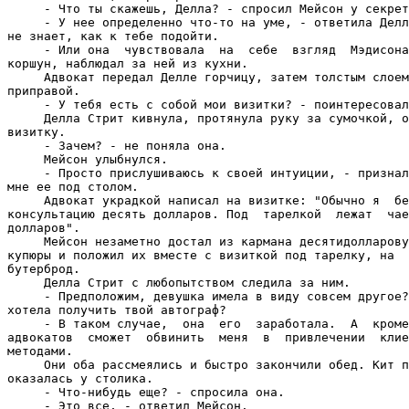
     - Что ты скажешь, Делла? - спросил Мейсон у секрет
     - У нее определенно что-то на уме, - ответила Делл
не знает, как к тебе подойти.

     - Или она  чувствовала  на  себе  взгляд  Мэдисона
коршун, наблюдал за ней из кухни.

     Адвокат передал Делле горчицу, затем толстым слоем
приправой.

     - У тебя есть с собой мои визитки? - поинтересовал
     Делла Стрит кивнула, протянула руку за сумочкой, о
визитку.

     - Зачем? - не поняла она.

     Мейсон улыбнулся.

     - Просто прислушиваюсь к своей интуиции, - признал
мне ее под столом.

     Адвокат украдкой написал на визитке: "Обычно я  бе
консультацию десять долларов. Под  тарелкой  лежат  чае
долларов".

     Мейсон незаметно достал из кармана десятидолларову
купюры и положил их вместе с визиткой под тарелку, на  
бутерброд.

     Делла Стрит с любопытством следила за ним.

     - Предположим, девушка имела в виду совсем другое?
хотела получить твой автограф?

     - В таком случае,  она  его  заработала.  А  кроме
адвокатов  сможет  обвинить  меня  в  привлечении  клие
методами.

     Они оба рассмеялись и быстро закончили обед. Кит п
оказалась у столика.

     - Что-нибудь еще? - спросила она.

     - Это все, - ответил Мейсон.
