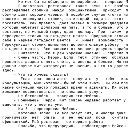
     - Не мог бы ты объяснить поподробнее, - попросил М
     - В некоторых  ресторанах  такие  вещи  не  возбра
распределяет столики  между  официантками.  Приходит  п
обычно дает хорошие чаевые. В подобном случае кто-то из
захотеть перекупить столик, за который  садится  этот  
посетитель, как правило, дает чаевые в размере двадцати
который набегает долларов на пять, а то и больше. Это о
составят, по меньшей мере, один  доллар.  При  таком  р
перекупает столик за пятьдесят центов. Продающая столик
себе в карман пятьдесят центов  и  имеет  возможность  
Перекупившая столик выполняет дополнительную работу,  н
пятьдесят центов. Все зависит от желания девушек зарабо
     - Считается, что я даю хорошие чаевые? - спросил М
     - Очень часто, Перри. Если  тебя  отлично  обслужи
процентов двадцать пять счета, а иногда и больше. Но мн
данном случае Кит интересуют не чаевые, а что-то другое
здесь.

     - Что ты хочешь сказать?

     -  Если  она  попытается  получить  у   тебя   как
консультацию, мне хотелось бы об этом знать. Ты сам пре
какие ситуации часто попадают врачи и адвокаты. Их осаж
желающих посоветоваться, не оплачивая услуг.

     - Не беспокойся, - заверил его Мейсон.

     - Понимаешь, Перри, Кит совсем недавно работает у 
выяснить, что у нее на уме.

     - Кит? - переспросил Мейсон.

     - Катерина Эллис. Ее все зовут Кит, а иногда даже 
практически  нет  опыта,  и  ее  нельзя  пока   считать
официанткой. Мой ресторан - ее первая работа.

     - Спасибо, что предупредил, - поблагодарил Мейсон.
