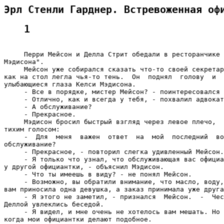
Эрл Стенли Гарднер. Встревоженная оф
1
     Перри Мейсон и Делла Стрит обедали в ресторанчике 
Мэдисона".

     Мейсон уже собирался сказать что-то своей секретар
как на стол легла чья-то тень.  Он  поднял  голову  и  
улыбающиеся глаза Келси Мэдисона.

     - Все в порядке, мистер Мейсон? - поинтересовался 
     - Отлично, как и всегда у тебя, - похвалил адвокат
     - А обслуживание?

     - Прекрасное.

     Мэдисон бросил быстрый взгляд через левое плечо,  
тихим голосом:

     -  Для  меня  важен  ответ  на  мой  последний  во
обслуживание?

     - Прекрасное, - повторил слегка удивленный Мейсон.

     - Я только что узнал, что обслуживающая вас официа
у другой официантки, - объяснил Мэдисон.

     - Что ты имеешь в виду? - не понял Мейсон.

     - Возможно, вы обратили внимание, что масло, воду,
вам приносила одна девушка, а заказ принимала уже друга
     - Я этого не заметил, - признался  Мейсон.  -  Чес
Деллой увлеклись беседой.

     - Я видел, и мне очень не хотелось вам мешать. Но 
когда мои официантки делают подобное.
