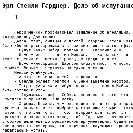
Эрл Стенли Гарднер. Дело об испуганн
1
     Перри Мейсон просматривал заявление об апелляции, 
сотрудником, Джексоном.

     Делла Стрит, сидящая с другой  стороны  стола  изв
безошибочно расшифровывала выражение лица своего шефа.

     - Будут какие-нибудь поправки? - спросила она.

     - Даже много, - ответил Мейсон. -  Во-первых,  я  
текст с девяносто шести страниц до тридцати двух.

     - Боже милосердный! Джексон сказал мне, что после 
не может больше вычеркнуть ни единого слова.

     Мейсон улыбнулся.

     - А что с машинистками? - спросил он.

     - Стелла болеет гриппом. А Энни завалена работой.

     - Тогда нужно кого-нибудь принять, - велел Мейсон.
быть готово к утру.

     -  Слушаюсь,  шеф.  Сейчас  позвоню  в  агентство 
немедленно прислали машинистку.

     - Хорошо. Прежде, чем она появится, я еще раз прос
проверю, нельзя ли еще выбросить страницы четыре.  Тако
готовятся не для того,  чтобы  понравиться  клиентам.  
кратким, и написан так ясно, чтобы Суд  мог  познакомит
стороной дела еще до юридической аргументации. Судьи зн
они в чем-то неуверены, то  поручают  служащим  провери
параграфы и уставы.
