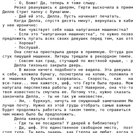
     - О, Боже! Да, теперь я тоже слышу.

     Резко рванувшись к дверям, Герти выскочила в прием
Делле Стрит папку с бумагами.

     - Дай ей это, Делла. Пусть начинает печатать.

     Когда Делла, спустя десять минут, вернулась в каби
у нее иронично:

     - Как чувствует себя наша напуганная машинистка?

     - Если это "напуганная машинистка", то нужно позво
предложить пугать всех своих девушек перед тем, как отп
     - Хороша?

     - Послушай.

     Она слегка приоткрыла двери в приемную. Оттуда дон
стук пишущей машинки. Литеры трещали в рекордном темпе.

     - Совсем как град, стучащий по жестяной крыше, - р
     Делла тихонько закрыла дверь.

     - В жизни ничего подобного не видела. Эта девушка 
к себе, вложила бумагу, посмотрела на копию, положила п
и  машинка  буквально  взорвалась.  Скорость,  как   на
все-таки... мне кажется, шеф, что Герти была права. Мож
напугала перспектива работы у нас? Наверное, она что-то
твоя известность смутила ее. Потому что, нужно сказать 
закончила Делла, - ты не так уж неизвестен.

     - Хм, - буркнул, ничуть не смущенный замечанием Ме
лучше почту. Нужно из этой груды отобрать самые важные 
будет продолжать работать в таком темпе, то справиться 
чем можно было бы предположить.

     Делла кивнула головой.

     - Где ты ее посадила? У дверей в библиотеку?

     - Да, шеф. Это единственное свободное место,  поэт
стол туда. Ты ведь знаешь, как Стелла не любит, когда ч