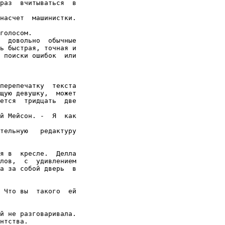
раз  вчитываться  в

насчет  машинистки.

голосом.

  довольно  обычные

ь быстрая, точная и

 поиски ошибок  или

перепечатку  текста

щую девушку,  может

ется  тридцать  две

й Мейсон. -  Я  как

тельную   редактуру

я в  кресле.  Делла

лов,  с  удивлением

а за собой дверь  в

 Что вы  такого  ей

й не разговаривала.

нтства.
