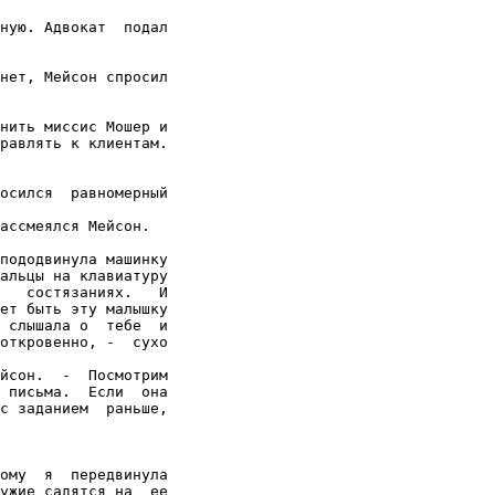
ную. Адвокат  подал

нет, Мейсон спросил

нить миссис Мошер и

равлять к клиентам.

осился  равномерный

ассмеялся Мейсон.

пододвинула машинку

альцы на клавиатуру

   состязаниях.   И

ет быть эту малышку

 слышала о  тебе  и

откровенно, -  сухо

йсон.  -  Посмотрим

 письма.  Если  она

с заданием  раньше,

ому  я  передвинула

ужие садятся на  ее
