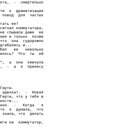
ота,  -  смертельно

ти  к  драматизации

 повод  для  частых

гать ее?

сигнал коммутатора,

не слышала даже  ее

ния и только  позже

что  она  судорожно

дгибались и...

бил   ее   невольно

илось?  Что  ты  ей

",  а  она  кивнула

,  -  а  я  принесу

Герти.

 адвокат.  -  Новая

Герти, что у тебя в

ности...

нно.  -   Когда   я

то  я  думала,  что

 знала, что  делать

еги на  коммутатор,
