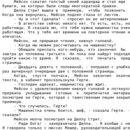
     Мейсон схватил толстый синий карандаш и стал еще  
бумаги, на которых были следы многократной правки.

     Делла Стрит вышла в  приемную,  чтобы  позвонить  
Когда она вернулась, Мейсон поднял глаза от листов.

     - Ну и что? Сделала? - спросил он ее нетерпеливым 
     - В агентстве сейчас никого нет. То есть, есть, но
работницы. Я сказала им, что тебе нужна машинистка очен
работящая. Что у тебя нет времени на повторное чтение и
опечаток.

     Мейсон, не прерывая чтения, кивнул головой.

     - Когда мы можем рассчитывать на машинистку?

     - Обещали прислать кого-нибудь, кто закончил  бы  
завтра до половины третьего. Но пока они найдут подходя
пройти какое-то время. Я  сказала,  что  печатать  прид
страницы.

     - Двадцать девять с половиной, - поправил с улыбко
раз вычеркнул очередные две с половиной страницы.

     Когда,  спустя  полчаса,  Мейсон  закончил  оконча
текста, в кабинет проскользнула Герти.

     - Господин адвокат, машинистка уже ждет.

     Мейсон с удовлетворением кивнул головой и потянулс
прервала  укладывание  готовых  к  перепечатке  материа
посмотрев на Герти, которая с таинственным лицом закрыл
приемную.

     - Что случилось, Герти?

     - Машинистка очень боится, шеф, - сказала Герти. -
сказали?

     Мейсон молча посмотрел на Деллу Стрит.

     - Ради Бога! - занервничала Делла. - Я вообще с не
Я говорила только с миссис Мошер, руководительницей аге