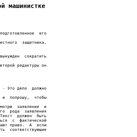
ой машинистке
подготовленное  его

естного  защитника,

вынужден  сократить

второй редактуры он

 - Это дело  должно

 и  попрошу,  чтобы

мотрю  заявление  и

го  рода  заявления

Текст  должен  быть

ься  с  фактической

ают право.  А  если

ть  соответствующие
