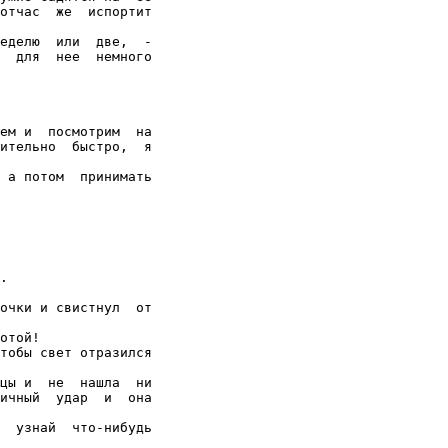
отчас  же  испортит

еделю  или  две,  -

  для  нее  немного

ем и  посмотрим  на

ительно  быстро,  я

 а потом  принимать
