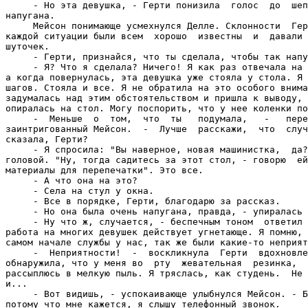
     - Но эта девушка, - Герти понизила  голос  до  шеп
напугана.

     Мейсон понимающе усмехнулся Делле. Склонности  Гер
каждой ситуации были всем  хорошо  известны  и  давали 
шуточек.

     - Герти, признайся, что ты сделала, чтобы так напу
     - Я? Что я сделала? Ничего! Я как раз отвечала на 
а когда повернулась, эта девушка уже стояла у стола. Я 
шагов. Стояла и все. Я не обратила на это особого внима
задумалась над этим обстоятельством и пришла к выводу, 
опиралась на стол. Могу поспорить, что у нее коленки по
     -  Меньше  о  том,  что  ты   подумала,   -   пере
заинтригованный Мейсон.  -  Лучше  расскажи,  что  случ
сказала, Герти?

     - Я спросила: "Вы наверное, новая машинистка,  да?
головой. "Ну, тогда садитесь за этот стол, - говорю  ей
материалы для перепечатки". Это все.

     - А что она на это?

     - Села на стул у окна.

     - Все в порядке, Герти, благодарю за рассказ.

     - Но она была очень напугана, правда, - упиралась 
     - Ну что ж, случается, - беспечным тоном  ответил 
работа на многих девушек действует угнетающе. Я помню, 
самом начале службы у нас, так же были какие-то неприят
     -  Неприятности!  -  воскликнула  Герти  вдохновле
обнаружила, что у меня во  рту  жевательная  резинка,  
рассыплюсь в мелкую пыль. Я тряслась, как студень.  Не 
и...

     - Вот видишь, - успокаивающе улыбнулся Мейсон. - Б
потому что мне кажется, я слышу телефонный звонок.
