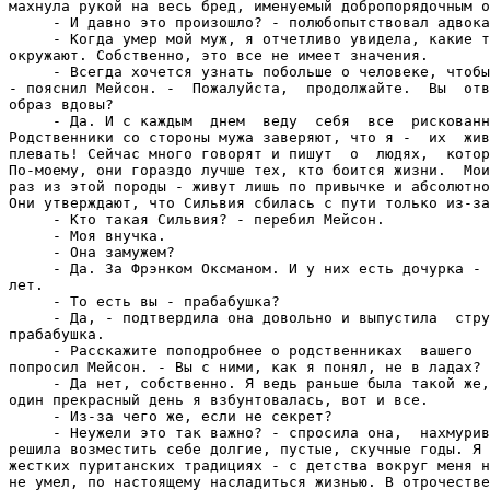
махнула рукой на весь бред, именуемый добропорядочным о
     - И давно это произошло? - полюбопытствовал адвока
     - Когда умер мой муж, я отчетливо увидела, какие т
окружают. Собственно, это все не имеет значения.

     - Всегда хочется узнать побольше о человеке, чтобы
- пояснил Мейсон. -  Пожалуйста,  продолжайте.  Вы  отв
образ вдовы?

     - Да. И с каждым  днем  веду  себя  все  рискованн
Родственники со стороны мужа заверяют, что я -  их  жив
плевать! Сейчас много говорят и пишут  о  людях,  котор
По-моему, они гораздо лучше тех, кто боится жизни.  Мои
раз из этой породы - живут лишь по привычке и абсолютно
Они утверждают, что Сильвия сбилась с пути только из-за
     - Кто такая Сильвия? - перебил Мейсон.

     - Моя внучка.

     - Она замужем?

     - Да. За Фрэнком Оксманом. И у них есть дочурка - 
лет.

     - То есть вы - прабабушка?

     - Да, - подтвердила она довольно и выпустила  стру
прабабушка.

     - Расскажите поподробнее о родственниках  вашего  
попросил Мейсон. - Вы с ними, как я понял, не в ладах?

     - Да нет, собственно. Я ведь раньше была такой же,
один прекрасный день я взбунтовалась, вот и все.

     - Из-за чего же, если не секрет?

     - Неужели это так важно? - спросила она,  нахмурив
решила возместить себе долгие, пустые, скучные годы. Я 
жестких пуританских традициях - с детства вокруг меня н
не умел, по настоящему насладиться жизнью. В отрочестве