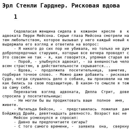
Эрл Стенли Гарднер. Рисковая вдова
1
     Седовласая женщина сидела в  кожаном  кресле  в  к
адвоката Перри Мейсона. Серые глаза Мейсона смотрели на
тем любопытством, которое вызывал у него каждый новый к
выдержала его взгляд и ответила на вопрос:

     - Я никого до сих пор не убивала, но только не дум
добропорядочных старушек, которые все вечера проводят с
Это совсем не так - я, как говорится, упрямая старая ве
     - Порой, - улыбнулся адвокат, - за внешностью чело
всем страстям, в действительности скрывается...

     - Вдова, -  продолжила  посетительница,  заметив, 
подбирая точное слово. - Можно даже добавить - рисковая
Суде, когда слушалось дело о собаке, вы произвели на ме
как бились за свою подзащитную. В каком-то смысле я тож
за саму себя.

     Перехватив  взгляд  адвоката,  Делла  Стрит,  дове
спросила у посетительницы:

     - Не могли бы вы продиктовать ваше  полное  имя,  
живете.

     - Матильда Бейсон,  -  представилась  пожилая  дам
Бэйджвуд Драйв, девятнадцать девяносто. Возраст вас не 
     Мейсон усмехнулся и спросил:

     - Давно вы предпочитаете сигары?

     - С того самого времени, -  заявила  она,  сверкну