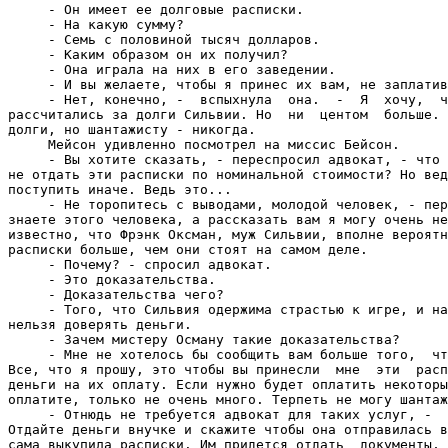
     - Он имеет ее долговые расписки.

     - На какую сумму?

     - Семь с половиной тысяч долларов.

     - Каким образом он их получил?

     - Она играла на них в его заведении.

     - И вы желаете, чтобы я принес их вам, не заплатив
     - Нет, конечно, -  вспыхнула  она.  -  Я  хочу,  ч
рассчитались за долги Сильвии. Но  ни  центом  больше. 
долги, но шантажисту - никогда.

     Мейсон удивленно посмотрел на миссис Бейсон.

     - Вы хотите сказать, - переспросил адвокат, - что 
не отдать эти расписки по номинальной стоимости? Но вед
поступить иначе. Ведь это...

     - Не торопитесь с выводами, молодой человек, - пер
знаете этого человека, а рассказать вам я могу очень не
известно, что Фрэнк Оксман, муж Сильвии, вполне вероятн
расписки больше, чем они стоят на самом деле.

     - Почему? - спросил адвокат.

     - Это доказательства.

     - Доказательства чего?

     - Того, что Сильвия одержима страстью к игре, и на
нельзя доверять деньги.

     - Зачем мистеру Осману такие доказательства?

     - Мне не хотелось бы сообщить вам больше того,  чт
Все, что я прошу, это чтобы вы принесли  мне  эти  расп
деньги на их оплату. Если нужно будет оплатить некоторы
оплатите, только не очень много. Терпеть не могу шантаж
     - Отнюдь не требуется адвокат для таких услуг, -  
Отдайте деньги внучке и скажите чтобы она отправилась в
сама выкупила расписки. Им придется отдать  документы, 