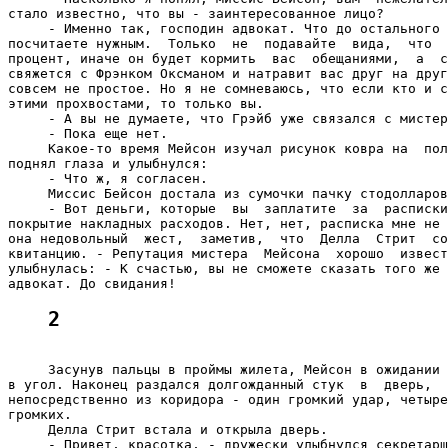
стало известно, что вы - заинтересованное лицо?

     - Именно так, господин адвокат. Что до остального 
посчитаете нужным.  Только  не  подавайте  вида,  что  
процент, иначе он будет кормить  вас  обещаниями,  а  с
свяжется с Фрэнком Оксманом и натравит вас друг на друг
совсем не простое. Но я не сомневаюсь, что если кто и с
этими прохвостами, то только вы.

     - А вы не думаете, что Грэйб уже связался с мистер
     - Пока еще нет.

     Какое-то время Мейсон изучал рисунок ковра на  пол
поднял глаза и улыбнулся:

     - Что ж, я согласен.

     Миссис Бейсон достала из сумочки пачку стодолларов
     - Вот деньги, которые  вы  заплатите  за  расписки
покрытие накладных расходов. Нет, нет, расписка мне не 
она недовольный  жест,  заметив,  что  Делла  Стрит  со
квитанцию. - Репутация мистера  Мейсона  хорошо  извест
улыбнулась: - К счастью, вы не сможете сказать того же 
2
     Засунув пальцы в проймы жилета, Мейсон в ожидании 
в угол. Наконец раздался долгожданный стук  в  дверь,  
непосредственно из коридора - один громкий удар, четыре
громких.

     Делла Стрит встала и открыла дверь.

     - Привет, красотка, - дружески улыбнулся секретарш