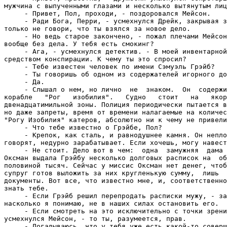
мужчина с выпученными глазами и несколько вытянутым лиц
     - Привет, Пол, проходи, - поздоровался Мейсон.

     - Ради Бога, Перри, - усмехнулся Дрейк, закрывая з
только не говори, что ты взялся за новое дело.

     - Но ведь старое закончено, - пожал плечами Мейсон
вообще без дела. У тебя есть смокинг?

     - Ага, - усмехнулся детектив. - В моей инвентарной
средством конспирации. К чему ты это спросил?

     - Тебе известен человек по имени Сэмуэль Грэйб?

     - Ты говоришь об одном из содержателей игорного до
     - Да.

     - Слышал о нем, но лично  не  знаком.  Он  содержи
корабле   "Рог   изобилия".   Судно   стоит   на   якор
двенадцатимильной зоны. Полиция периодически пытается в
но даже запреты, время от времени налагаемые на количес
"Рогу Изобилия" катеров, абсолютно ни к чему не привели
     - Что тебе известно о Грэйбе, Пол?

     - Крепок, как сталь, и равнодушнее камня. Он непло
говорят, недурно зарабатывает. Если хочешь, могу навест
     - Не стоит. Дело вот в чем:  одна  замужняя  дама 
Оксман выдала Грэйбу несколько долговых расписок на  об
половиной тысяч. Сейчас у миссис Оксман нет денег, чтоб
супруг готов выложить за них кругленькую сумму,  лишь  
документы. Вот все, что известно мне, и, соответственно
знать тебе.

     - Если Грэйб решил перепродать расписки мужу, - за
насколько я понимаю, не в наших силах остановить его.

     - Если смотреть на это исключительно с точки зрени
усмехнулся Мейсон, - то ты, разумеется, прав.

     - Догадываюсь, что у тебя уже есть какой-то соверш