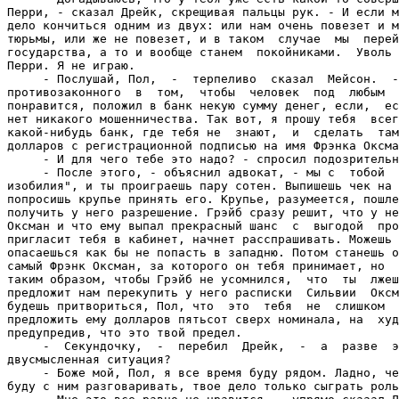
Перри, - сказал Дрейк, скрещивая пальцы рук. - И если м
дело кончиться одним из двух: или нам очень повезет и м
тюрьмы, или же не повезет, и в таком  случае  мы  перей
государства, а то и вообще станем  покойниками.  Уволь 
Перри. Я не играю.

     - Послушай, Пол,  -  терпеливо  сказал  Мейсон.  -
противозаконного  в  том,  чтобы  человек  под  любым  
понравится, положил в банк некую сумму денег, если,  ес
нет никакого мошенничества. Так вот, я прошу тебя  всег
какой-нибудь банк, где тебя не  знают,  и  сделать  там
долларов с регистрационной подписью на имя Фрэнка Оксма
     - И для чего тебе это надо? - спросил подозрительн
     - После этого, - объяснил адвокат, - мы с  тобой  
изобилия", и ты проиграешь пару сотен. Выпишешь чек на 
попросишь крупье принять его. Крупье, разумеется, пошле
получить у него разрешение. Грэйб сразу решит, что у не
Оксман и что ему выпал прекрасный шанс  с  выгодой  про
пригласит тебя в кабинет, начнет расспрашивать. Можешь 
опасаешься как бы не попасть в западню. Потом станешь о
самый Фрэнк Оксман, за которого он тебя принимает, но  
таким образом, чтобы Грэйб не усомнился,  что  ты  лжеш
предложит нам перекупить у него расписки  Сильвии  Оксм
будешь притвориться, Пол, что  это  тебя  не  слишком  
предложить ему долларов пятьсот сверх номинала, на  худ
предупредив, что это твой предел.

     -  Секундочку,  -  перебил  Дрейк,  -  а  разве  э
двусмысленная ситуация?

     - Боже мой, Пол, я все время буду рядом. Ладно, че
буду с ним разговаривать, твое дело только сыграть роль