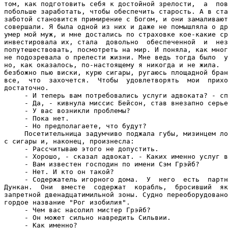
том, как подготовить себя к достойной зрелости,  а  пов
побольше заработать, чтобы обеспечить старость. А в ста
заботой становится примирение с Богом, и они замаливают
совершали. Я была одной из них и даже не помышляла о др
умер мой муж, и мне достались по страховке кое-какие ср
инвестировала их, стала  довольно  обеспеченной  и  нез
попутешествовать, посмотреть на мир. И поняла, как мног
не подозревала о прелести жизни. Мне ведь тогда было  у
но, как оказалось, по-настоящему я никогда и не жила.  
безбожно пью виски, курю сигары, ругаюсь площадной бран
все,  что  захочется.  Чтобы  удовлетворять  мои  прихо
достаточно.

     - И теперь вам потребовались услуги адвоката? - сп
     - Да, - кивнула миссис Бейсон, став внезапно серье
     - У вас возникли проблемы?

     - Пока нет.

     - Но предполагаете, что будут?

     Посетительница задумчиво поджала губы, мизинцем ло
с сигары и, наконец, произнесла:

     - Рассчитываю этого не допустить.

     - Хорошо, - сказал адвокат. - Каких именно услуг в
     - Вам известен господин по имени Сэм Грэйб?

     - Нет. И кто он такой?

     - Содержатель игорного дома.  У  него  есть  партн
Дункан.  Они  вместе  содержат  корабль,  бросивший  як
запретной двенадцатимильной зоны. Судно переоборудовано
гордое название "Рог изобилия".

     - Чем вас насолил мистер Грэйб?

     - Он может сильно навредить Сильвии.

     - Как именно?
