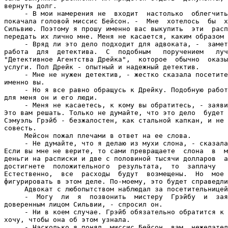
вернуть долг.

     - В мои намерения не  входит  настолько  облегчить
покачала головой миссис Бейсон. -  Мне  хотелось  бы  х
Сильвию. Поэтому я прошу именно вас выкупить  эти  расп
передать их лично мне. Меня не касается, каким образом 
     - Вряд ли это дело подходит для адвоката, -  замет
работа  для  детектива.  С  подобным   поручением   луч
"Детективное Агентства Дрейка",  которое  обычно  оказы
услуги. Пол Дрейк - опытный и надежный детектив.

     - Мне не нужен детектив, - жестко сказала посетите
именно вы.

     - Но я все равно обращусь к Дрейку. Подобную работ
для меня он и его люди.

     - Меня не касаетесь, к кому вы обратитесь, - заяви
Это вам решать. Только не думайте, что это дело  будет 
Сэмуэль Грэйб - безжалостен, как стальной капкан, и не 
совесть.

     Мейсон пожал плечами в ответ на ее слова.

     - Не думайте, что я делаю из мухи слона, - сказала
Если вы мне не верите, то сами превращаете  слона  в  м
деньги на расписки и две с половиной тысячи долларов  а
достигнете  положительного  результата,  то  заплачу   
Естественно,  все  расходы  будут  возмещены.  Но  мое 
фигурировать в этом деле. По-моему, это будет справедли
     Адвокат с любопытством наблюдал за посетительницей
     -  Могу  ли  я  позвонить  мистеру  Грэйбу  и  зая
доверенным лицом Сильвии, - спросил он.

     - Ни в коем случае. Грэйб обязательно обратится к 
хочу, чтобы она об этом узнала.

     - Насколько я понял, миссис Бейсон, вам  нежелател